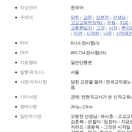
작성언어
한국어
주제어
닫힌
;
교문
;
오분전
;
선생님
;
고교교육헌장벽2
;
은철
;
지금
;
고통뿐일지
;
그것
;
시작
;
뿐이
;
지면
;
시작하
;
나무
;
신악동
KDC
813.6 판사항(3)
DDC
895.734 판사항(19)
자료형태
일반단행본
발행국(도시)
서울
서명/저자사항
닫힌 교문을 열며 / 전국교직원
음
기타서명
관제: 전현직교사가 쓴 신작교육
형태사항
261p.; 23cm
일반주기명
오분전 선생님 / 유시춘. - 고교교
김춘복. - 은철이 / 임정아. - 지
지라도 / 권용득. - 그것은 시작일