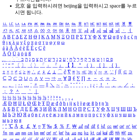
北京 을 입력하시려면
beijing
을 입력하시고 space를 누르
시면 됩니다.
ㅥ
ㅦ
ㅧ
ㅨ
ㅩ
ㅪ
ㅫ
ㅬ
ㅭ
ㅮ
ㅯ
ㅰ
ㅱ
ㅲ
ㅳ
ㅴ
ㅵ
ㅶ
ㅷ
ㅸ
ㅹ
ㅺ
ㅻ
ㅼ
ㅽ
ㅾ
ㅿ
ㆀ
ㆁ
ㆂ
ㆃ
ㆄ
ㆅ
ㆆ
ㆇ
ㆈ
ㆉ
ㆊ
ㆋ
ㆌ
ㆍ
ㆎ
Α
Β
Γ
Δ
Ε
Ζ
Η
Θ
Ι
Κ
Λ
Μ
Ν
Ξ
Ο
Π
Ρ
Σ
Τ
Υ
Φ
Χ
Ψ
Ω
α
β
γ
δ
ε
ζ
η
θ
ι
κ
λ
μ
ν
ξ
ο
π
ρ
σ
τ
υ
φ
χ
ψ
ω
á
à
Á
À
é
è
É
È
ç
Ç
ê
Ä
Ö
Ü
ä
ö
ü
ß
ְ
ֳ
ֲ
ֱ
ָ
ַ
ֵ
ֶ
ִ
ֹ
ּ
ֻ
ׂ
ׁ
ּ
ב
ה
נ
מ
צ
ת
ץ
ש
ד
ג
כ
ע
י
ח
ל
ך
ף
ק
ר
א
ט
ו
ן
ם
פ
‘
’
“
”
〔
〕
〈
〉
「
」
『
』
【
】
＂
（
）
［
］
｛
｝
±
×
÷
≠
≤
≥
∞
∴
♂
♀
∠
⊥
⌒
∂
∇
≡
≒
≪
≫
√
∽
∝
∵
∫
∬
∈
∋
⊆
⊇
⊂
⊃
∪
∩
∧
∨
￢
⇒
⇔
∀
∃
∮
∑
∏
＋
－
＜
＝
＞
、
。
·
‥
…
¨
〃
―
∥
＼
∼
´
～
ˇ
˘
˝
˚
˙
¸
˛
¡
¿
ː
！
＇
，
．
／
：
；
？
＾
＿
｀
｜
½
⅓
⅔
¼
¾
⅛
⅜
⅝
⅞
¹
²
³
⁴
ⁿ
₁
₂
₃
₄
Æ
Ð
Ħ
Ĳ
Ł
Ø
Œ
Þ
Ŧ
Ŋ
æ
đ
ð
ħ
ı
ĳ
ĸ
ŀ
ł
ø
œ
ß
þ
ŧ
ŋ
ŉ
А
Б
В
Г
Д
Е
Ё
Ж
З
И
Й
К
Л
М
Н
О
П
Р
С
Т
У
Ф
Х
Ц
Ч
Ш
Щ
Ъ
Ы
Ь
Э
Ю
Я
а
б
в
г
д
е
ё
ж
з
и
й
к
л
м
н
о
п
р
с
т
у
ф
х
ц
ч
ш
щ
ъ
ы
ь
э
ю
я
′
″
℃
Å
￠
￡
￥
¤
℉
‰
＄
％
Ｆ
￦
㎕
㎖
㎗
ℓ
㎘
㏄
㎣
㎤
㎥
㎦
㎙
㎚
㎛
㎜
㎝
㎞
㎟
㎠
㎡
㎢
㏊
㎍
㎎
㎏
㏏
㎈
㎉
㏈
㎧
㎨
㎰
㎱
㎲
㎳
㎴
㎵
㎶
㎷
㎸
㎹
㎀
㎁
㎂
㎃
㎄
㎺
㎻
㎽
㎾
㎿
㎐
㎑