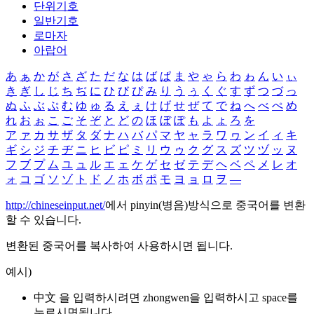
단위기호
일반기호
로마자
아랍어
あ
ぁ
か
が
さ
ざ
た
だ
な
は
ば
ぱ
ま
や
ゃ
ら
わ
ゎ
ん
い
ぃ
き
ぎ
し
じ
ち
ぢ
に
ひ
び
ぴ
み
り
う
ぅ
く
ぐ
す
ず
つ
づ
っ
ぬ
ふ
ぶ
ぷ
む
ゆ
ゅ
る
え
ぇ
け
げ
せ
ぜ
て
で
ね
へ
べ
ぺ
め
れ
お
ぉ
こ
ご
そ
ぞ
と
ど
の
ほ
ぼ
ぽ
も
よ
ょ
ろ
を
ア
ァ
カ
サ
ザ
タ
ダ
ナ
ハ
バ
パ
マ
ヤ
ャ
ラ
ワ
ヮ
ン
イ
ィ
キ
ギ
シ
ジ
チ
ヂ
ニ
ヒ
ビ
ピ
ミ
リ
ウ
ゥ
ク
グ
ス
ズ
ツ
ヅ
ッ
ヌ
フ
ブ
プ
ム
ユ
ュ
ル
エ
ェ
ケ
ゲ
セ
ゼ
テ
デ
ヘ
ベ
ペ
メ
レ
オ
ォ
コ
ゴ
ソ
ゾ
ト
ド
ノ
ホ
ボ
ポ
モ
ヨ
ョ
ロ
ヲ
―
http://chineseinput.net/
에서 pinyin(병음)방식으로 중국어를 변환
할 수 있습니다.
변환된 중국어를 복사하여 사용하시면 됩니다.
예시)
中文 을 입력하시려면
zhongwen
을 입력하시고 space를
누르시면됩니다.