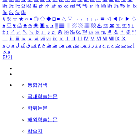
㎒
㎓
㎔
Ω
㏀
㏁
㎊
㎋
㎌
㏖
㏅
㎭
㎮
㎯
㏛
㎩
㎪
㎫
㎬
㏝
㏐
㏓
㏃
㏉
㏜
㏆
§
※
☆
★
○
●
◎
◇
◆
□
■
△
▽
→
←
↑
↓
↔
〓
◁
◀
▷
▶
♤
♠
♡
♥
♧
♣
⊙
◈
▣
◐
◑
▒
▤
▥
▨
▧
▦
▩
♨
☏
☎
☜
☞
¶
†
‡
↕
↗
↙
↖
↘
♭
♩
♪
♬
㉿
㈜
№
㏇
™
㏂
㏘
℡
＃
＆
＊
＠
ª
º
ⅰ
ⅱ
ⅲ
ⅳ
ⅴ
ⅵ
ⅶ
ⅷ
ⅸ
ⅹ
Ⅰ
Ⅱ
Ⅲ
Ⅳ
Ⅴ
Ⅵ
Ⅶ
Ⅷ
Ⅸ
Ⅹ
ا
ب
ت
ث
ج
ح
خ
د
ذ
ر
ز
س
ش
ص
ض
ط
ظ
ع
غ
ف
ق
ک
ل
م
ن
ه
و
ی
닫기
통합검색
국내학술논문
학위논문
해외학술논문
학술지