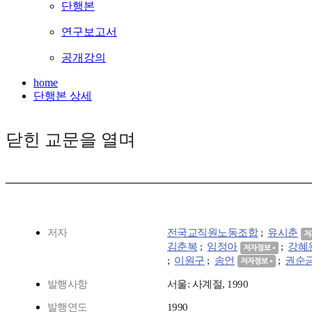
단행본
연구보고서
공개강의
home
단행본 상세
닫힌 교문을 열며
저자
전국교직원노동조합
;
유시춘
김춘복
;
임정아
;
강혜
;
이원구
;
송언
;
권순
발행사항
서울: 사계절, 1990
발행연도
1990