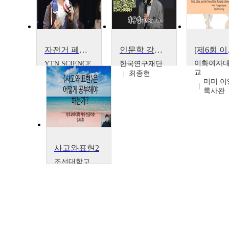
자전거 페달 제2의 변화가 시작된다! 해병대 출신 1인 기업가! 최진영, 트러스트리 대표
인문학 강좌_특별강좌 2회_서울로 가는 길
[제6회 이화-
이화여자
YTN SCIENCE
한국연구재단
교
최종현
미미 이
룩사완
사고와표현2
조선대학교
임태훈