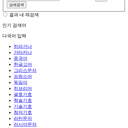
상세검색
결과 내 재검색
인기 검색어
다국어 입력
히라가나
가타카나
중국어
한글고어
그리스문자
프랑스어
독일어
히브리어
괄호기호
학술기호
기술기호
첨자기호
라틴문자
러시아문자