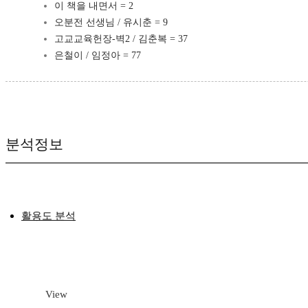
이 책을 내면서 = 2
오분전 선생님 / 유시춘 = 9
고교교육헌장-벽2 / 김춘복 = 37
은철이 / 임정아 = 77
분석정보
활용도 분석
View