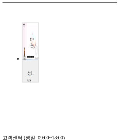
성경해석학
백
석
대
학
교
김
진
규
고객센터 (평일: 09:00~18:00)