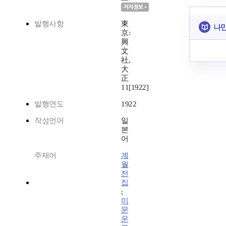
발행사항
東
나만
京:
興
文
社,
大
正
11[1922]
발행연도
1922
작성언어
일
본
어
주제어
계
월
전
집
;
미
문
운