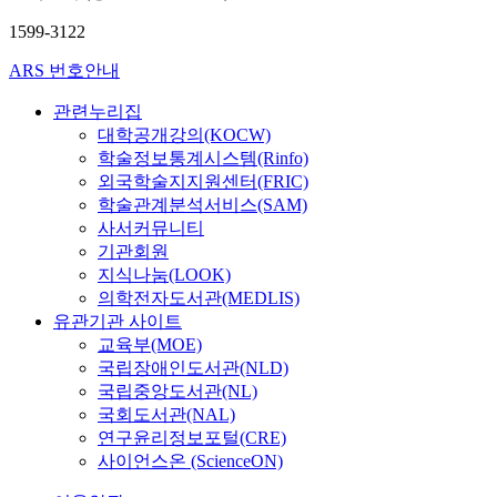
1599-3122
ARS 번호안내
관련누리집
대학공개강의(KOCW)
학술정보통계시스템(Rinfo)
외국학술지지원센터(FRIC)
학술관계분석서비스(SAM)
사서커뮤니티
기관회원
지식나눔(LOOK)
의학전자도서관(MEDLIS)
유관기관 사이트
교육부(MOE)
국립장애인도서관(NLD)
국립중앙도서관(NL)
국회도서관(NAL)
연구윤리정보포털(CRE)
사이언스온 (ScienceON)