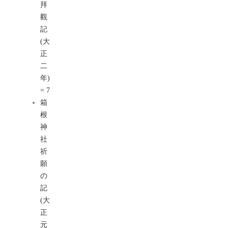
拜
觀
記
(大
正
二
年)
= 7
箱
根
神
社
祈
願
の
記
(大
正
元