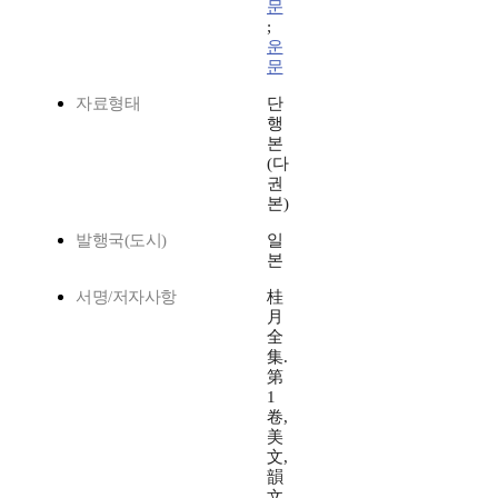
문
;
운
문
자료형태
단
행
본
(다
권
본)
발행국(도시)
일
본
서명/저자사항
桂
月
全
集.
第
1
卷,
美
文,
韻
文