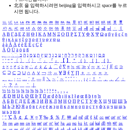
北京 을 입력하시려면
beijing
을 입력하시고 space를 누르
시면 됩니다.
ㅥ
ㅦ
ㅧ
ㅨ
ㅩ
ㅪ
ㅫ
ㅬ
ㅭ
ㅮ
ㅯ
ㅰ
ㅱ
ㅲ
ㅳ
ㅴ
ㅵ
ㅶ
ㅷ
ㅸ
ㅹ
ㅺ
ㅻ
ㅼ
ㅽ
ㅾ
ㅿ
ㆀ
ㆁ
ㆂ
ㆃ
ㆄ
ㆅ
ㆆ
ㆇ
ㆈ
ㆉ
ㆊ
ㆋ
ㆌ
ㆍ
ㆎ
Α
Β
Γ
Δ
Ε
Ζ
Η
Θ
Ι
Κ
Λ
Μ
Ν
Ξ
Ο
Π
Ρ
Σ
Τ
Υ
Φ
Χ
Ψ
Ω
α
β
γ
δ
ε
ζ
η
θ
ι
κ
λ
μ
ν
ξ
ο
π
ρ
σ
τ
υ
φ
χ
ψ
ω
á
à
Á
À
é
è
É
È
ç
Ç
ê
Ä
Ö
Ü
ä
ö
ü
ß
ְ
ֳ
ֲ
ֱ
ָ
ַ
ֵ
ֶ
ִ
ֹ
ּ
ֻ
ׂ
ׁ
ּ
ב
ה
נ
מ
צ
ת
ץ
ש
ד
ג
כ
ע
י
ח
ל
ך
ף
ק
ר
א
ט
ו
ן
ם
פ
‘
’
“
”
〔
〕
〈
〉
「
」
『
』
【
】
＂
（
）
［
］
｛
｝
±
×
÷
≠
≤
≥
∞
∴
♂
♀
∠
⊥
⌒
∂
∇
≡
≒
≪
≫
√
∽
∝
∵
∫
∬
∈
∋
⊆
⊇
⊂
⊃
∪
∩
∧
∨
￢
⇒
⇔
∀
∃
∮
∑
∏
＋
－
＜
＝
＞
、
。
·
‥
…
¨
〃
―
∥
＼
∼
´
～
ˇ
˘
˝
˚
˙
¸
˛
¡
¿
ː
！
＇
，
．
／
：
；
？
＾
＿
｀
｜
½
⅓
⅔
¼
¾
⅛
⅜
⅝
⅞
¹
²
³
⁴
ⁿ
₁
₂
₃
₄
Æ
Ð
Ħ
Ĳ
Ł
Ø
Œ
Þ
Ŧ
Ŋ
æ
đ
ð
ħ
ı
ĳ
ĸ
ŀ
ł
ø
œ
ß
þ
ŧ
ŋ
ŉ
А
Б
В
Г
Д
Е
Ё
Ж
З
И
Й
К
Л
М
Н
О
П
Р
С
Т
У
Ф
Х
Ц
Ч
Ш
Щ
Ъ
Ы
Ь
Э
Ю
Я
а
б
в
г
д
е
ё
ж
з
и
й
к
л
м
н
о
п
р
с
т
у
ф
х
ц
ч
ш
щ
ъ
ы
ь
э
ю
я
′
″
℃
Å
￠
￡
￥
¤
℉
‰
＄
％
Ｆ
￦
㎕
㎖
㎗
ℓ
㎘
㏄
㎣
㎤
㎥
㎦
㎙
㎚
㎛
㎜
㎝
㎞
㎟
㎠
㎡
㎢
㏊
㎍
㎎
㎏
㏏
㎈
㎉
㏈
㎧
㎨
㎰
㎱
㎲
㎳
㎴
㎵
㎶
㎷
㎸
㎹
㎀
㎁
㎂
㎃
㎄
㎺
㎻
㎽
㎾
㎿
㎐
㎑