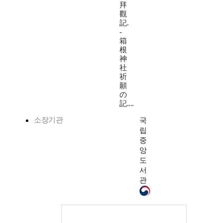
拜
觀
記.
-
箱
根
神
社
祈
願
の
記....
소장기관
국
립
중
앙
도
서
관