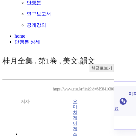
단행본
연구보고서
공개강의
home
단행본 상세
桂月全集 . 第1卷 , 美文,韻文
한글로보기
https://www.riss.kr/link?id=M9841680
이 
저자
오
마
료
치
게
이
게
쓰