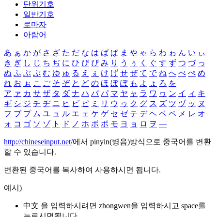
단위기호
일반기호
로마자
아랍어
あ
ぁ
か
が
さ
ざ
た
だ
な
は
ば
ぱ
ま
や
ゃ
ら
わ
ゎ
ん
い
ぃ
き
ぎ
し
じ
ち
ぢ
に
ひ
び
ぴ
み
り
う
ぅ
く
ぐ
す
ず
つ
づ
っ
ぬ
ふ
ぶ
ぷ
む
ゆ
ゅ
る
え
ぇ
け
げ
せ
ぜ
て
で
ね
へ
べ
ぺ
め
れ
お
ぉ
こ
ご
そ
ぞ
と
ど
の
ほ
ぼ
ぽ
も
よ
ょ
ろ
を
ア
ァ
カ
サ
ザ
タ
ダ
ナ
ハ
バ
パ
マ
ヤ
ャ
ラ
ワ
ヮ
ン
イ
ィ
キ
ギ
シ
ジ
チ
ヂ
ニ
ヒ
ビ
ピ
ミ
リ
ウ
ゥ
ク
グ
ス
ズ
ツ
ヅ
ッ
ヌ
フ
ブ
プ
ム
ユ
ュ
ル
エ
ェ
ケ
ゲ
セ
ゼ
テ
デ
ヘ
ベ
ペ
メ
レ
オ
ォ
コ
ゴ
ソ
ゾ
ト
ド
ノ
ホ
ボ
ポ
モ
ヨ
ョ
ロ
ヲ
―
http://chineseinput.net/
에서 pinyin(병음)방식으로 중국어를 변환
할 수 있습니다.
변환된 중국어를 복사하여 사용하시면 됩니다.
예시)
中文 을 입력하시려면
zhongwen
을 입력하시고 space를
누르시면됩니다.