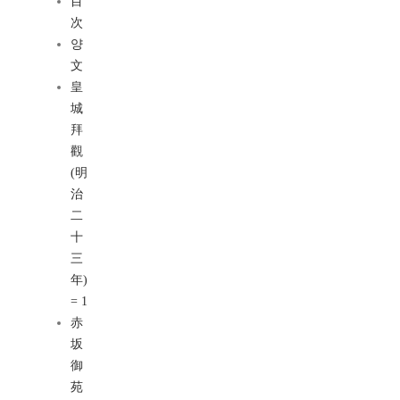
目
次
양
文
皇
城
拜
觀
(明
治
二
十
三
年)
= 1
赤
坂
御
苑