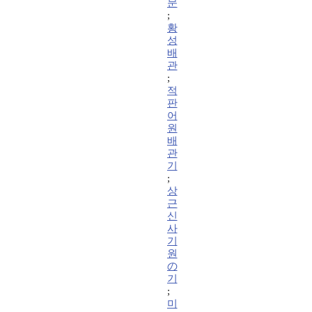
문
;
황
성
배
관
;
적
판
어
원
배
관
기
;
상
근
신
사
기
원
の
기
;
미