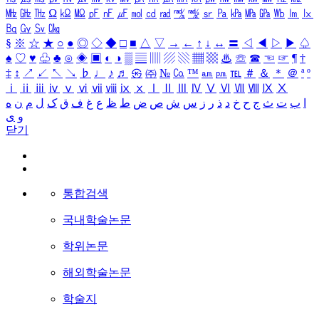
㎒
㎓
㎔
Ω
㏀
㏁
㎊
㎋
㎌
㏖
㏅
㎭
㎮
㎯
㏛
㎩
㎪
㎫
㎬
㏝
㏐
㏓
㏃
㏉
㏜
㏆
§
※
☆
★
○
●
◎
◇
◆
□
■
△
▽
→
←
↑
↓
↔
〓
◁
◀
▷
▶
♤
♠
♡
♥
♧
♣
⊙
◈
▣
◐
◑
▒
▤
▥
▨
▧
▦
▩
♨
☏
☎
☜
☞
¶
†
‡
↕
↗
↙
↖
↘
♭
♩
♪
♬
㉿
㈜
№
㏇
™
㏂
㏘
℡
＃
＆
＊
＠
ª
º
ⅰ
ⅱ
ⅲ
ⅳ
ⅴ
ⅵ
ⅶ
ⅷ
ⅸ
ⅹ
Ⅰ
Ⅱ
Ⅲ
Ⅳ
Ⅴ
Ⅵ
Ⅶ
Ⅷ
Ⅸ
Ⅹ
ا
ب
ت
ث
ج
ح
خ
د
ذ
ر
ز
س
ش
ص
ض
ط
ظ
ع
غ
ف
ق
ک
ل
م
ن
ه
و
ی
닫기
통합검색
국내학술논문
학위논문
해외학술논문
학술지