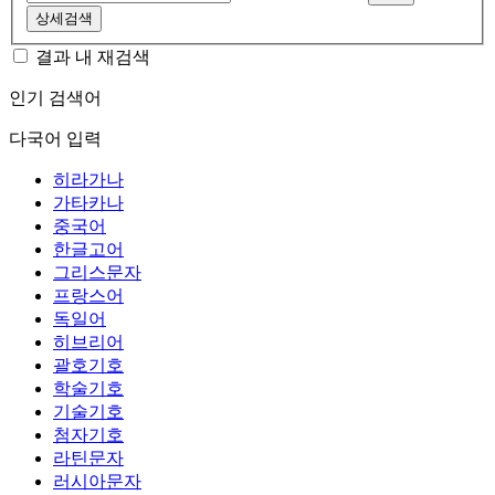
상세검색
결과 내 재검색
인기 검색어
다국어 입력
히라가나
가타카나
중국어
한글고어
그리스문자
프랑스어
독일어
히브리어
괄호기호
학술기호
기술기호
첨자기호
라틴문자
러시아문자