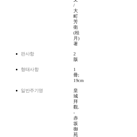
/
大
町
芳
衛
(桂
月)
著
판사항
2
版
형태사항
1
冊;
19cm
일반주기명
皇
城
拜
觀.
-
赤
坂
御
苑