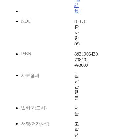
[童
詩
集]
KDC
811.8
판
사
항
(6)
ISBN
8931906439
73810:
₩3000
자료형태
일
반
단
행
본
발행국(도시)
서
울
서명/저자사항
고
학
년