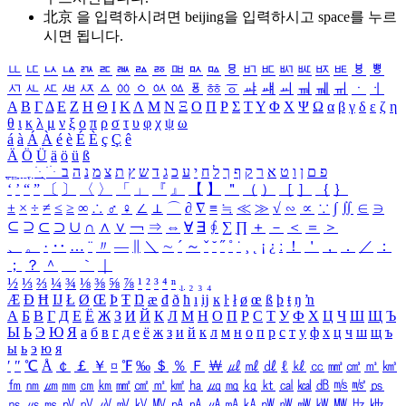
北京 을 입력하시려면
beijing
을 입력하시고 space를 누르
시면 됩니다.
ㅥ
ㅦ
ㅧ
ㅨ
ㅩ
ㅪ
ㅫ
ㅬ
ㅭ
ㅮ
ㅯ
ㅰ
ㅱ
ㅲ
ㅳ
ㅴ
ㅵ
ㅶ
ㅷ
ㅸ
ㅹ
ㅺ
ㅻ
ㅼ
ㅽ
ㅾ
ㅿ
ㆀ
ㆁ
ㆂ
ㆃ
ㆄ
ㆅ
ㆆ
ㆇ
ㆈ
ㆉ
ㆊ
ㆋ
ㆌ
ㆍ
ㆎ
Α
Β
Γ
Δ
Ε
Ζ
Η
Θ
Ι
Κ
Λ
Μ
Ν
Ξ
Ο
Π
Ρ
Σ
Τ
Υ
Φ
Χ
Ψ
Ω
α
β
γ
δ
ε
ζ
η
θ
ι
κ
λ
μ
ν
ξ
ο
π
ρ
σ
τ
υ
φ
χ
ψ
ω
á
à
Á
À
é
è
É
È
ç
Ç
ê
Ä
Ö
Ü
ä
ö
ü
ß
ְ
ֳ
ֲ
ֱ
ָ
ַ
ֵ
ֶ
ִ
ֹ
ּ
ֻ
ׂ
ׁ
ּ
ב
ה
נ
מ
צ
ת
ץ
ש
ד
ג
כ
ע
י
ח
ל
ך
ף
ק
ר
א
ט
ו
ן
ם
פ
‘
’
“
”
〔
〕
〈
〉
「
」
『
』
【
】
＂
（
）
［
］
｛
｝
±
×
÷
≠
≤
≥
∞
∴
♂
♀
∠
⊥
⌒
∂
∇
≡
≒
≪
≫
√
∽
∝
∵
∫
∬
∈
∋
⊆
⊇
⊂
⊃
∪
∩
∧
∨
￢
⇒
⇔
∀
∃
∮
∑
∏
＋
－
＜
＝
＞
、
。
·
‥
…
¨
〃
―
∥
＼
∼
´
～
ˇ
˘
˝
˚
˙
¸
˛
¡
¿
ː
！
＇
，
．
／
：
；
？
＾
＿
｀
｜
½
⅓
⅔
¼
¾
⅛
⅜
⅝
⅞
¹
²
³
⁴
ⁿ
₁
₂
₃
₄
Æ
Ð
Ħ
Ĳ
Ł
Ø
Œ
Þ
Ŧ
Ŋ
æ
đ
ð
ħ
ı
ĳ
ĸ
ŀ
ł
ø
œ
ß
þ
ŧ
ŋ
ŉ
А
Б
В
Г
Д
Е
Ё
Ж
З
И
Й
К
Л
М
Н
О
П
Р
С
Т
У
Ф
Х
Ц
Ч
Ш
Щ
Ъ
Ы
Ь
Э
Ю
Я
а
б
в
г
д
е
ё
ж
з
и
й
к
л
м
н
о
п
р
с
т
у
ф
х
ц
ч
ш
щ
ъ
ы
ь
э
ю
я
′
″
℃
Å
￠
￡
￥
¤
℉
‰
＄
％
Ｆ
￦
㎕
㎖
㎗
ℓ
㎘
㏄
㎣
㎤
㎥
㎦
㎙
㎚
㎛
㎜
㎝
㎞
㎟
㎠
㎡
㎢
㏊
㎍
㎎
㎏
㏏
㎈
㎉
㏈
㎧
㎨
㎰
㎱
㎲
㎳
㎴
㎵
㎶
㎷
㎸
㎹
㎀
㎁
㎂
㎃
㎄
㎺
㎻
㎽
㎾
㎿
㎐
㎑