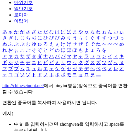
단위기호
일반기호
로마자
아랍어
あ
ぁ
か
が
さ
ざ
た
だ
な
は
ば
ぱ
ま
や
ゃ
ら
わ
ゎ
ん
い
ぃ
き
ぎ
し
じ
ち
ぢ
に
ひ
び
ぴ
み
り
う
ぅ
く
ぐ
す
ず
つ
づ
っ
ぬ
ふ
ぶ
ぷ
む
ゆ
ゅ
る
え
ぇ
け
げ
せ
ぜ
て
で
ね
へ
べ
ぺ
め
れ
お
ぉ
こ
ご
そ
ぞ
と
ど
の
ほ
ぼ
ぽ
も
よ
ょ
ろ
を
ア
ァ
カ
サ
ザ
タ
ダ
ナ
ハ
バ
パ
マ
ヤ
ャ
ラ
ワ
ヮ
ン
イ
ィ
キ
ギ
シ
ジ
チ
ヂ
ニ
ヒ
ビ
ピ
ミ
リ
ウ
ゥ
ク
グ
ス
ズ
ツ
ヅ
ッ
ヌ
フ
ブ
プ
ム
ユ
ュ
ル
エ
ェ
ケ
ゲ
セ
ゼ
テ
デ
ヘ
ベ
ペ
メ
レ
オ
ォ
コ
ゴ
ソ
ゾ
ト
ド
ノ
ホ
ボ
ポ
モ
ヨ
ョ
ロ
ヲ
―
http://chineseinput.net/
에서 pinyin(병음)방식으로 중국어를 변환
할 수 있습니다.
변환된 중국어를 복사하여 사용하시면 됩니다.
예시)
中文 을 입력하시려면
zhongwen
을 입력하시고 space를
누르시면됩니다.