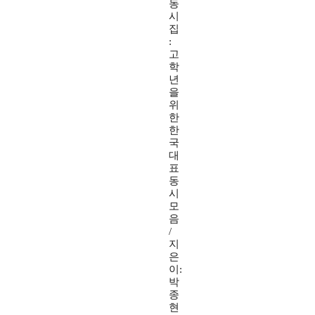
동
시
집
:
고
학
년
을
위
한
한
국
대
표
동
시
모
음
/
지
은
이:
박
종
현