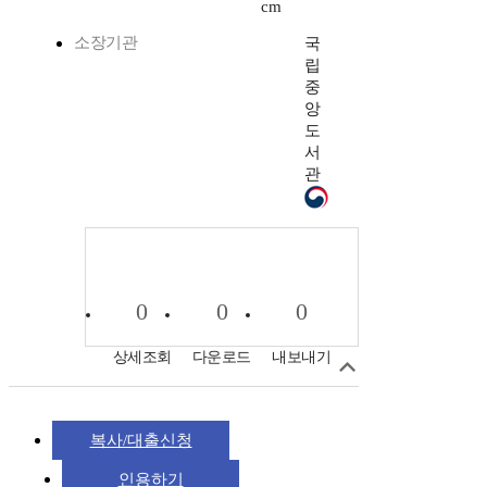
cm
소장기관
국
립
중
앙
도
서
관
0
0
0
상세조회
다운로드
내보내기
복사/대출신청
인용하기