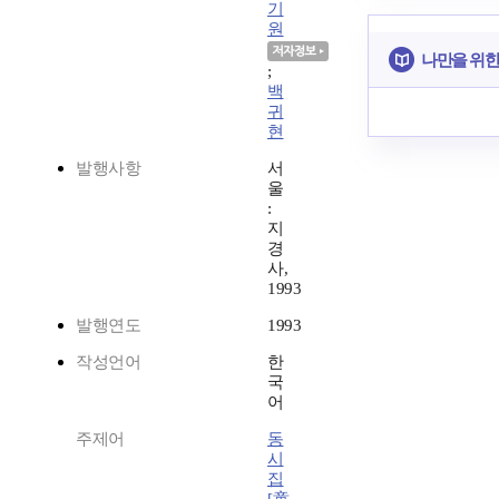
기
원
나만을 위한
;
백
귀
현
발행사항
서
울
:
지
경
사,
1993
발행연도
1993
작성언어
한
국
어
주제어
동
시
집