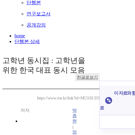
단행본
연구보고서
공개강의
home
단행본 상세
고학년 동시집 : 고학년을
위한 한국 대표 동시 모음
한글로보기
이 자료와 함
https://www.riss.kr/link?id=M15181333
료
저자
박
종
현
;
엄