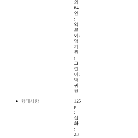
외
64
인
;
엮
은
이:
엄
기
원
;
그
린
이:
백
귀
현
형태사항
125
p.
:
삽
화
;
23