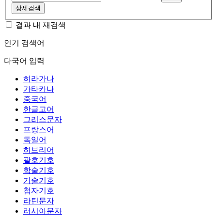
상세검색
결과 내 재검색
인기 검색어
다국어 입력
히라가나
가타카나
중국어
한글고어
그리스문자
프랑스어
독일어
히브리어
괄호기호
학술기호
기술기호
첨자기호
라틴문자
러시아문자