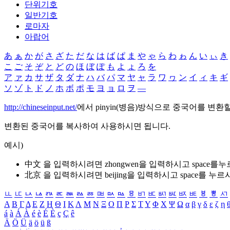
단위기호
일반기호
로마자
아랍어
あ
ぁ
か
が
さ
ざ
た
だ
な
は
ば
ぱ
ま
や
ゃ
ら
わ
ゎ
ん
い
ぃ
き
こ
ご
そ
ぞ
と
ど
の
ほ
ぼ
ぽ
も
よ
ょ
ろ
を
ア
ァ
カ
サ
ザ
タ
ダ
ナ
ハ
バ
パ
マ
ヤ
ャ
ラ
ワ
ヮ
ン
イ
ィ
キ
ギ
ソ
ゾ
ト
ド
ノ
ホ
ボ
ポ
モ
ヨ
ョ
ロ
ヲ
―
http://chineseinput.net/
에서 pinyin(병음)방식으로 중국어를 변환
변환된 중국어를 복사하여 사용하시면 됩니다.
예시)
中文 을 입력하시려면
zhongwen
을 입력하시고 space를
北京 을 입력하시려면
beijing
을 입력하시고 space를 누르
ㅥ
ㅦ
ㅧ
ㅨ
ㅩ
ㅪ
ㅫ
ㅬ
ㅭ
ㅮ
ㅯ
ㅰ
ㅱ
ㅲ
ㅳ
ㅴ
ㅵ
ㅶ
ㅷ
ㅸ
ㅹ
ㅺ
Α
Β
Γ
Δ
Ε
Ζ
Η
Θ
Ι
Κ
Λ
Μ
Ν
Ξ
Ο
Π
Ρ
Σ
Τ
Υ
Φ
Χ
Ψ
Ω
α
β
γ
δ
ε
ζ
η
á
à
Á
À
é
è
É
È
ç
Ç
ê
Ä
Ö
Ü
ä
ö
ü
ß