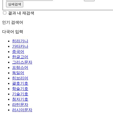
상세검색
결과 내 재검색
인기 검색어
다국어 입력
히라가나
가타카나
중국어
한글고어
그리스문자
프랑스어
독일어
히브리어
괄호기호
학술기호
기술기호
첨자기호
라틴문자
러시아문자