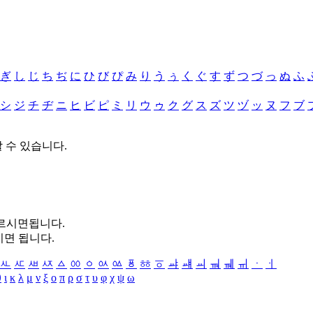
ぎ
し
じ
ち
ぢ
に
ひ
び
ぴ
み
り
う
ぅ
く
ぐ
す
ず
つ
づ
っ
ぬ
ふ
シ
ジ
チ
ヂ
ニ
ヒ
ビ
ピ
ミ
リ
ウ
ゥ
ク
グ
ス
ズ
ツ
ヅ
ッ
ヌ
フ
ブ
할 수 있습니다.
누르시면됩니다.
시면 됩니다.
ㅻ
ㅼ
ㅽ
ㅾ
ㅿ
ㆀ
ㆁ
ㆂ
ㆃ
ㆄ
ㆅ
ㆆ
ㆇ
ㆈ
ㆉ
ㆊ
ㆋ
ㆌ
ㆍ
ㆎ
θ
ι
κ
λ
μ
ν
ξ
ο
π
ρ
σ
τ
υ
φ
χ
ψ
ω