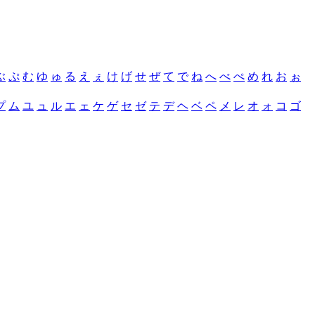
ぶ
ぷ
む
ゆ
ゅ
る
え
ぇ
け
げ
せ
ぜ
て
で
ね
へ
べ
ぺ
め
れ
お
ぉ
プ
ム
ユ
ュ
ル
エ
ェ
ケ
ゲ
セ
ゼ
テ
デ
ヘ
ベ
ペ
メ
レ
オ
ォ
コ
ゴ