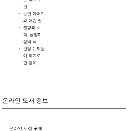
인
눈먼 아버지
와 어린 딸
불행의 시
작, 공양미
삼백 석
인당수 제물
이 되기로
한 청이
온라인 도서 정보
온라인 서점 구매