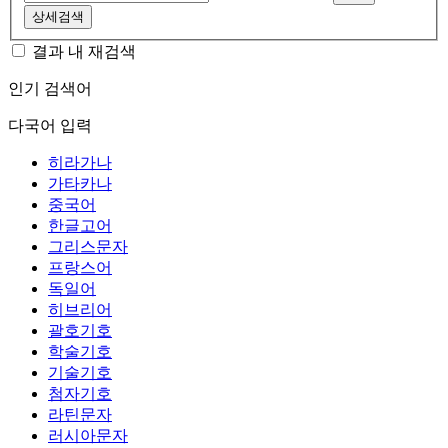
상세검색
결과 내 재검색
인기 검색어
다국어 입력
히라가나
가타카나
중국어
한글고어
그리스문자
프랑스어
독일어
히브리어
괄호기호
학술기호
기술기호
첨자기호
라틴문자
러시아문자