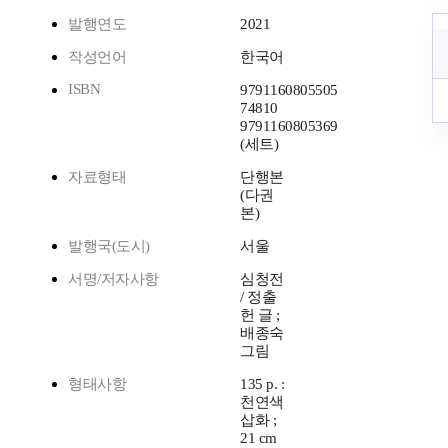
발행연도
2021
작성언어
한국어
ISBN
9791160805505
74810
9791160805369
(세트)
자료형태
단행본
(다권
본)
발행국(도시)
서울
서명/저자사항
심청전
/ 정출
헌 글 ;
배종숙
그림
형태사항
135 p. :
천연색
삽화 ;
21 cm