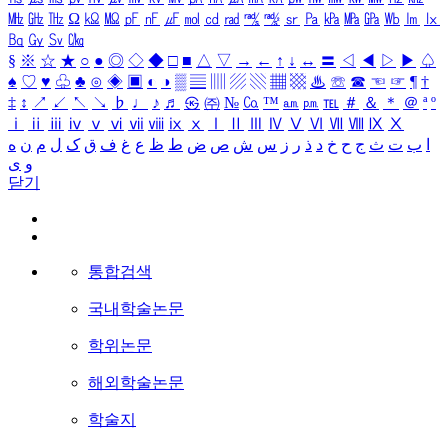
㎒
㎓
㎔
Ω
㏀
㏁
㎊
㎋
㎌
㏖
㏅
㎭
㎮
㎯
㏛
㎩
㎪
㎫
㎬
㏝
㏐
㏓
㏃
㏉
㏜
㏆
§
※
☆
★
○
●
◎
◇
◆
□
■
△
▽
→
←
↑
↓
↔
〓
◁
◀
▷
▶
♤
♠
♡
♥
♧
♣
⊙
◈
▣
◐
◑
▒
▤
▥
▨
▧
▦
▩
♨
☏
☎
☜
☞
¶
†
‡
↕
↗
↙
↖
↘
♭
♩
♪
♬
㉿
㈜
№
㏇
™
㏂
㏘
℡
＃
＆
＊
＠
ª
º
ⅰ
ⅱ
ⅲ
ⅳ
ⅴ
ⅵ
ⅶ
ⅷ
ⅸ
ⅹ
Ⅰ
Ⅱ
Ⅲ
Ⅳ
Ⅴ
Ⅵ
Ⅶ
Ⅷ
Ⅸ
Ⅹ
ا
ب
ت
ث
ج
ح
خ
د
ذ
ر
ز
س
ش
ص
ض
ط
ظ
ع
غ
ف
ق
ک
ل
م
ن
ه
و
ی
닫기
통합검색
국내학술논문
학위논문
해외학술논문
학술지