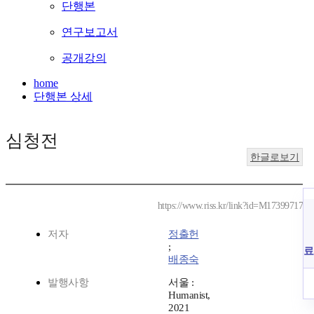
단행본
연구보고서
공개강의
home
단행본 상세
심청전
한글로보기
https://www.riss.kr/link?id=M17399717
저자
정출헌
;
료
배종숙
발행사항
서울 :
Humanist,
2021