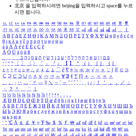
北京 을 입력하시려면
beijing
을 입력하시고 space를 누르
시면 됩니다.
ㅥ
ㅦ
ㅧ
ㅨ
ㅩ
ㅪ
ㅫ
ㅬ
ㅭ
ㅮ
ㅯ
ㅰ
ㅱ
ㅲ
ㅳ
ㅴ
ㅵ
ㅶ
ㅷ
ㅸ
ㅹ
ㅺ
ㅻ
ㅼ
ㅽ
ㅾ
ㅿ
ㆀ
ㆁ
ㆂ
ㆃ
ㆄ
ㆅ
ㆆ
ㆇ
ㆈ
ㆉ
ㆊ
ㆋ
ㆌ
ㆍ
ㆎ
Α
Β
Γ
Δ
Ε
Ζ
Η
Θ
Ι
Κ
Λ
Μ
Ν
Ξ
Ο
Π
Ρ
Σ
Τ
Υ
Φ
Χ
Ψ
Ω
α
β
γ
δ
ε
ζ
η
θ
ι
κ
λ
μ
ν
ξ
ο
π
ρ
σ
τ
υ
φ
χ
ψ
ω
á
à
Á
À
é
è
É
È
ç
Ç
ê
Ä
Ö
Ü
ä
ö
ü
ß
ְ
ֳ
ֲ
ֱ
ָ
ַ
ֵ
ֶ
ִ
ֹ
ּ
ֻ
ׂ
ׁ
ּ
ב
ה
נ
מ
צ
ת
ץ
ש
ד
ג
כ
ע
י
ח
ל
ך
ף
ק
ר
א
ט
ו
ן
ם
פ
‘
’
“
”
〔
〕
〈
〉
「
」
『
』
【
】
＂
（
）
［
］
｛
｝
±
×
÷
≠
≤
≥
∞
∴
♂
♀
∠
⊥
⌒
∂
∇
≡
≒
≪
≫
√
∽
∝
∵
∫
∬
∈
∋
⊆
⊇
⊂
⊃
∪
∩
∧
∨
￢
⇒
⇔
∀
∃
∮
∑
∏
＋
－
＜
＝
＞
、
。
·
‥
…
¨
〃
―
∥
＼
∼
´
～
ˇ
˘
˝
˚
˙
¸
˛
¡
¿
ː
！
＇
，
．
／
：
；
？
＾
＿
｀
｜
½
⅓
⅔
¼
¾
⅛
⅜
⅝
⅞
¹
²
³
⁴
ⁿ
₁
₂
₃
₄
Æ
Ð
Ħ
Ĳ
Ł
Ø
Œ
Þ
Ŧ
Ŋ
æ
đ
ð
ħ
ı
ĳ
ĸ
ŀ
ł
ø
œ
ß
þ
ŧ
ŋ
ŉ
А
Б
В
Г
Д
Е
Ё
Ж
З
И
Й
К
Л
М
Н
О
П
Р
С
Т
У
Ф
Х
Ц
Ч
Ш
Щ
Ъ
Ы
Ь
Э
Ю
Я
а
б
в
г
д
е
ё
ж
з
и
й
к
л
м
н
о
п
р
с
т
у
ф
х
ц
ч
ш
щ
ъ
ы
ь
э
ю
я
′
″
℃
Å
￠
￡
￥
¤
℉
‰
＄
％
Ｆ
￦
㎕
㎖
㎗
ℓ
㎘
㏄
㎣
㎤
㎥
㎦
㎙
㎚
㎛
㎜
㎝
㎞
㎟
㎠
㎡
㎢
㏊
㎍
㎎
㎏
㏏
㎈
㎉
㏈
㎧
㎨
㎰
㎱
㎲
㎳
㎴
㎵
㎶
㎷
㎸
㎹
㎀
㎁
㎂
㎃
㎄
㎺
㎻
㎽
㎾
㎿
㎐
㎑