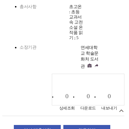
총서사항
초고온
: 초등
교과서
속 고전
소설 온
작품 읽
기 ; 5
소장기관
연세대학
교 학술문
화처 도서
관
0
0
0
상세조회
다운로드
내보내기