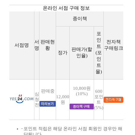
온라인 서점 구매 정보
종이책
포
인
서
판매현
전자책
서점명
트
명
황
구매링크
판매가(할
정가
(포
인율)
인
트
몰)
10,800원
판매중
600
(10%)
심
12,000
포인
청
원
트
전
(5%)
포인트 적립은 해당 온라인 서점 회원인 경우만 해
당됩니다.