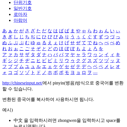
단위기호
일반기호
로마자
아랍어
あ
ぁ
か
が
さ
ざ
た
だ
な
は
ば
ぱ
ま
や
ゃ
ら
わ
ゎ
ん
い
ぃ
き
ぎ
し
じ
ち
ぢ
に
ひ
び
ぴ
み
り
う
ぅ
く
ぐ
す
ず
つ
づ
っ
ぬ
ふ
ぶ
ぷ
む
ゆ
ゅ
る
え
ぇ
け
げ
せ
ぜ
て
で
ね
へ
べ
ぺ
め
れ
お
ぉ
こ
ご
そ
ぞ
と
ど
の
ほ
ぼ
ぽ
も
よ
ょ
ろ
を
ア
ァ
カ
サ
ザ
タ
ダ
ナ
ハ
バ
パ
マ
ヤ
ャ
ラ
ワ
ヮ
ン
イ
ィ
キ
ギ
シ
ジ
チ
ヂ
ニ
ヒ
ビ
ピ
ミ
リ
ウ
ゥ
ク
グ
ス
ズ
ツ
ヅ
ッ
ヌ
フ
ブ
プ
ム
ユ
ュ
ル
エ
ェ
ケ
ゲ
セ
ゼ
テ
デ
ヘ
ベ
ペ
メ
レ
オ
ォ
コ
ゴ
ソ
ゾ
ト
ド
ノ
ホ
ボ
ポ
モ
ヨ
ョ
ロ
ヲ
―
http://chineseinput.net/
에서 pinyin(병음)방식으로 중국어를 변환
할 수 있습니다.
변환된 중국어를 복사하여 사용하시면 됩니다.
예시)
中文 을 입력하시려면
zhongwen
을 입력하시고 space를
누르시면됩니다.