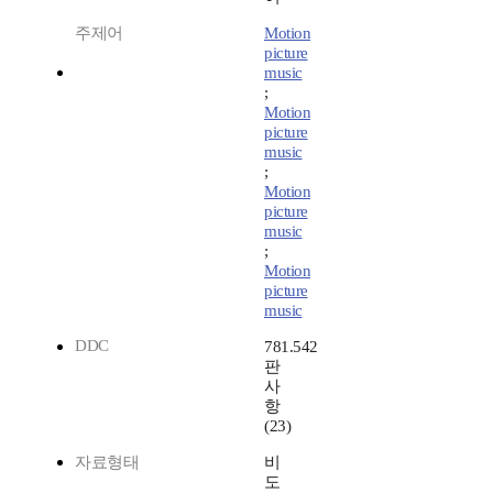
주제어
Motion
picture
music
;
Motion
picture
music
;
Motion
picture
music
;
Motion
picture
music
DDC
781.542
판
사
항
(23)
자료형태
비
도