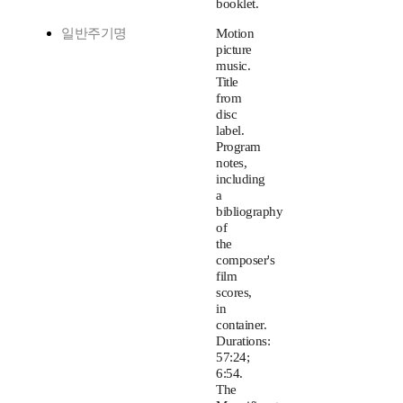
booklet.
일반주기명
Motion
picture
music.
Title
from
disc
label.
Program
notes,
including
a
bibliography
of
the
composer's
film
scores,
in
container.
Durations:
57:24;
6:54.
The