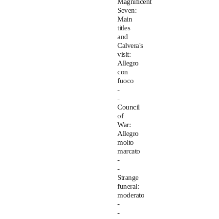
Magnificent
Seven:
Main
titles
and
Calvera's
visit:
Allegro
con
fuoco
-
-
Council
of
War:
Allegro
molto
marcato
-
-
Strange
funeral:
moderato
-
-