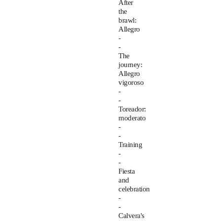
After
the
brawl:
Allegro
-
-
The
journey:
Allegro
vigoroso
-
-
Toreador:
moderato
-
-
Training
-
-
Fiesta
and
celebration
-
-
Calvera's