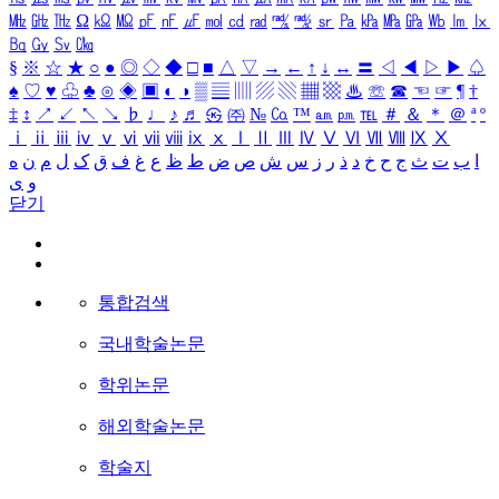
㎒
㎓
㎔
Ω
㏀
㏁
㎊
㎋
㎌
㏖
㏅
㎭
㎮
㎯
㏛
㎩
㎪
㎫
㎬
㏝
㏐
㏓
㏃
㏉
㏜
㏆
§
※
☆
★
○
●
◎
◇
◆
□
■
△
▽
→
←
↑
↓
↔
〓
◁
◀
▷
▶
♤
♠
♡
♥
♧
♣
⊙
◈
▣
◐
◑
▒
▤
▥
▨
▧
▦
▩
♨
☏
☎
☜
☞
¶
†
‡
↕
↗
↙
↖
↘
♭
♩
♪
♬
㉿
㈜
№
㏇
™
㏂
㏘
℡
＃
＆
＊
＠
ª
º
ⅰ
ⅱ
ⅲ
ⅳ
ⅴ
ⅵ
ⅶ
ⅷ
ⅸ
ⅹ
Ⅰ
Ⅱ
Ⅲ
Ⅳ
Ⅴ
Ⅵ
Ⅶ
Ⅷ
Ⅸ
Ⅹ
ا
ب
ت
ث
ج
ح
خ
د
ذ
ر
ز
س
ش
ص
ض
ط
ظ
ع
غ
ف
ق
ک
ل
م
ن
ه
و
ی
닫기
통합검색
국내학술논문
학위논문
해외학술논문
학술지