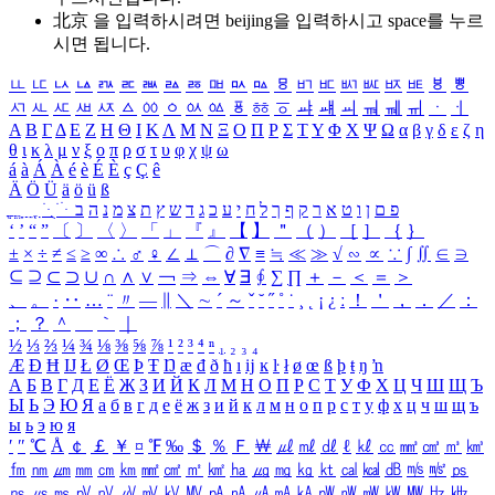
北京 을 입력하시려면
beijing
을 입력하시고 space를 누르
시면 됩니다.
ㅥ
ㅦ
ㅧ
ㅨ
ㅩ
ㅪ
ㅫ
ㅬ
ㅭ
ㅮ
ㅯ
ㅰ
ㅱ
ㅲ
ㅳ
ㅴ
ㅵ
ㅶ
ㅷ
ㅸ
ㅹ
ㅺ
ㅻ
ㅼ
ㅽ
ㅾ
ㅿ
ㆀ
ㆁ
ㆂ
ㆃ
ㆄ
ㆅ
ㆆ
ㆇ
ㆈ
ㆉ
ㆊ
ㆋ
ㆌ
ㆍ
ㆎ
Α
Β
Γ
Δ
Ε
Ζ
Η
Θ
Ι
Κ
Λ
Μ
Ν
Ξ
Ο
Π
Ρ
Σ
Τ
Υ
Φ
Χ
Ψ
Ω
α
β
γ
δ
ε
ζ
η
θ
ι
κ
λ
μ
ν
ξ
ο
π
ρ
σ
τ
υ
φ
χ
ψ
ω
á
à
Á
À
é
è
É
È
ç
Ç
ê
Ä
Ö
Ü
ä
ö
ü
ß
ְ
ֳ
ֲ
ֱ
ָ
ַ
ֵ
ֶ
ִ
ֹ
ּ
ֻ
ׂ
ׁ
ּ
ב
ה
נ
מ
צ
ת
ץ
ש
ד
ג
כ
ע
י
ח
ל
ך
ף
ק
ר
א
ט
ו
ן
ם
פ
‘
’
“
”
〔
〕
〈
〉
「
」
『
』
【
】
＂
（
）
［
］
｛
｝
±
×
÷
≠
≤
≥
∞
∴
♂
♀
∠
⊥
⌒
∂
∇
≡
≒
≪
≫
√
∽
∝
∵
∫
∬
∈
∋
⊆
⊇
⊂
⊃
∪
∩
∧
∨
￢
⇒
⇔
∀
∃
∮
∑
∏
＋
－
＜
＝
＞
、
。
·
‥
…
¨
〃
―
∥
＼
∼
´
～
ˇ
˘
˝
˚
˙
¸
˛
¡
¿
ː
！
＇
，
．
／
：
；
？
＾
＿
｀
｜
½
⅓
⅔
¼
¾
⅛
⅜
⅝
⅞
¹
²
³
⁴
ⁿ
₁
₂
₃
₄
Æ
Ð
Ħ
Ĳ
Ł
Ø
Œ
Þ
Ŧ
Ŋ
æ
đ
ð
ħ
ı
ĳ
ĸ
ŀ
ł
ø
œ
ß
þ
ŧ
ŋ
ŉ
А
Б
В
Г
Д
Е
Ё
Ж
З
И
Й
К
Л
М
Н
О
П
Р
С
Т
У
Ф
Х
Ц
Ч
Ш
Щ
Ъ
Ы
Ь
Э
Ю
Я
а
б
в
г
д
е
ё
ж
з
и
й
к
л
м
н
о
п
р
с
т
у
ф
х
ц
ч
ш
щ
ъ
ы
ь
э
ю
я
′
″
℃
Å
￠
￡
￥
¤
℉
‰
＄
％
Ｆ
￦
㎕
㎖
㎗
ℓ
㎘
㏄
㎣
㎤
㎥
㎦
㎙
㎚
㎛
㎜
㎝
㎞
㎟
㎠
㎡
㎢
㏊
㎍
㎎
㎏
㏏
㎈
㎉
㏈
㎧
㎨
㎰
㎱
㎲
㎳
㎴
㎵
㎶
㎷
㎸
㎹
㎀
㎁
㎂
㎃
㎄
㎺
㎻
㎽
㎾
㎿
㎐
㎑