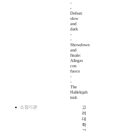
-
-
Defeat:
slow
and
dark
-
-
Showdown
and
finale:
Allegro
con
fuoco
-
-
The
Hallelujah
trail.
소장기관
고
려
대
학
교