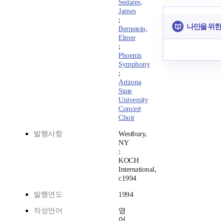
Sedares,
James
;
나만을 위한
Bernstein,
Elmer
;
Phoenix
Symphony
;
Arizona
State
University
Concert
Choir
발행사항
Westbury,
NY
:
KOCH
International,
c1994
발행연도
1994
작성언어
영
어