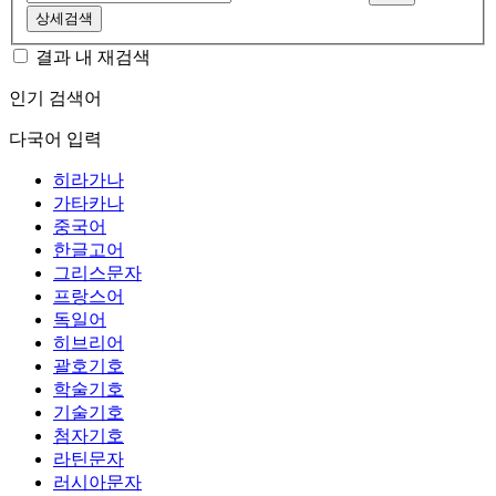
상세검색
결과 내 재검색
인기 검색어
다국어 입력
히라가나
가타카나
중국어
한글고어
그리스문자
프랑스어
독일어
히브리어
괄호기호
학술기호
기술기호
첨자기호
라틴문자
러시아문자