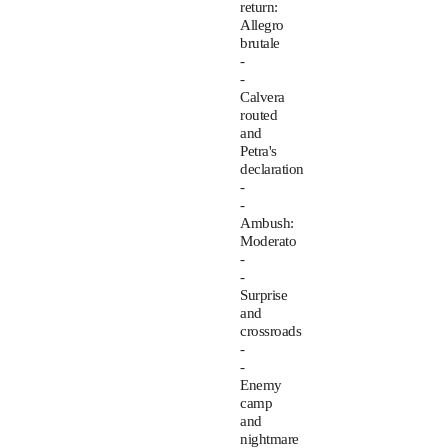
return:
Allegro
brutale
-
-
Calvera
routed
and
Petra's
declaration
-
-
Ambush:
Moderato
-
-
Surprise
and
crossroads
-
-
Enemy
camp
and
nightmare