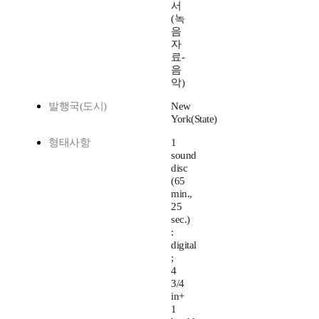
서
(녹
음
자
료-
음
악)
발행국(도시)
New
York(State)
형태사항
1
sound
disc
(65
min.,
25
sec.)
:
digital
;
4
3/4
in+
1