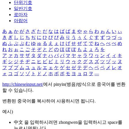
단위기호
일반기호
로마자
아랍어
あ
ぁ
か
が
さ
ざ
た
だ
な
は
ば
ぱ
ま
や
ゃ
ら
わ
ゎ
ん
い
ぃ
き
ぎ
し
じ
ち
ぢ
に
ひ
び
ぴ
み
り
う
ぅ
く
ぐ
す
ず
つ
づ
っ
ぬ
ふ
ぶ
ぷ
む
ゆ
ゅ
る
え
ぇ
け
げ
せ
ぜ
て
で
ね
へ
べ
ぺ
め
れ
お
ぉ
こ
ご
そ
ぞ
と
ど
の
ほ
ぼ
ぽ
も
よ
ょ
ろ
を
ア
ァ
カ
サ
ザ
タ
ダ
ナ
ハ
バ
パ
マ
ヤ
ャ
ラ
ワ
ヮ
ン
イ
ィ
キ
ギ
シ
ジ
チ
ヂ
ニ
ヒ
ビ
ピ
ミ
リ
ウ
ゥ
ク
グ
ス
ズ
ツ
ヅ
ッ
ヌ
フ
ブ
プ
ム
ユ
ュ
ル
エ
ェ
ケ
ゲ
セ
ゼ
テ
デ
ヘ
ベ
ペ
メ
レ
オ
ォ
コ
ゴ
ソ
ゾ
ト
ド
ノ
ホ
ボ
ポ
モ
ヨ
ョ
ロ
ヲ
―
http://chineseinput.net/
에서 pinyin(병음)방식으로 중국어를 변환
할 수 있습니다.
변환된 중국어를 복사하여 사용하시면 됩니다.
예시)
中文 을 입력하시려면
zhongwen
을 입력하시고 space를
누르시면됩니다.