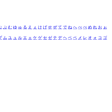
ぶ
ぷ
む
ゆ
ゅ
る
え
ぇ
け
げ
せ
ぜ
て
で
ね
へ
べ
ぺ
め
れ
お
ぉ
プ
ム
ユ
ュ
ル
エ
ェ
ケ
ゲ
セ
ゼ
テ
デ
ヘ
ベ
ペ
メ
レ
オ
ォ
コ
ゴ