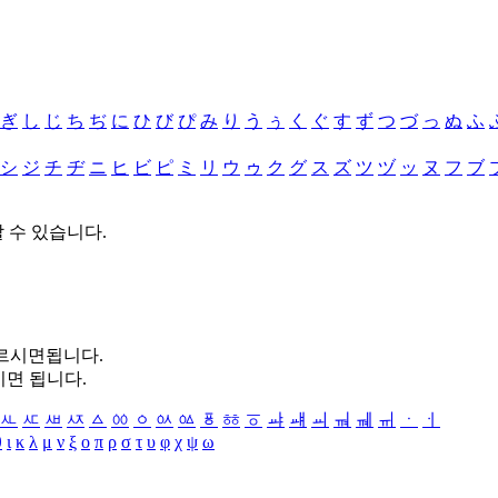
ぎ
し
じ
ち
ぢ
に
ひ
び
ぴ
み
り
う
ぅ
く
ぐ
す
ず
つ
づ
っ
ぬ
ふ
シ
ジ
チ
ヂ
ニ
ヒ
ビ
ピ
ミ
リ
ウ
ゥ
ク
グ
ス
ズ
ツ
ヅ
ッ
ヌ
フ
ブ
할 수 있습니다.
누르시면됩니다.
시면 됩니다.
ㅻ
ㅼ
ㅽ
ㅾ
ㅿ
ㆀ
ㆁ
ㆂ
ㆃ
ㆄ
ㆅ
ㆆ
ㆇ
ㆈ
ㆉ
ㆊ
ㆋ
ㆌ
ㆍ
ㆎ
θ
ι
κ
λ
μ
ν
ξ
ο
π
ρ
σ
τ
υ
φ
χ
ψ
ω