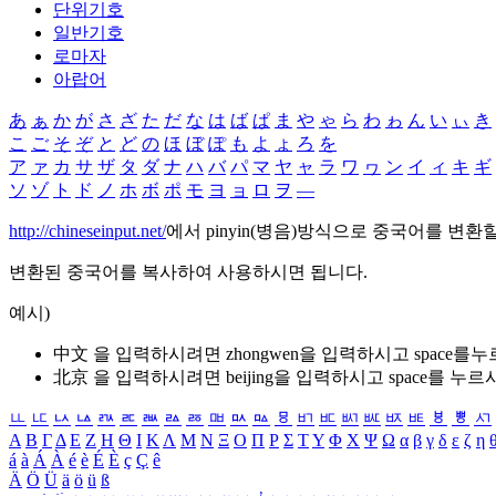
단위기호
일반기호
로마자
아랍어
あ
ぁ
か
が
さ
ざ
た
だ
な
は
ば
ぱ
ま
や
ゃ
ら
わ
ゎ
ん
い
ぃ
き
こ
ご
そ
ぞ
と
ど
の
ほ
ぼ
ぽ
も
よ
ょ
ろ
を
ア
ァ
カ
サ
ザ
タ
ダ
ナ
ハ
バ
パ
マ
ヤ
ャ
ラ
ワ
ヮ
ン
イ
ィ
キ
ギ
ソ
ゾ
ト
ド
ノ
ホ
ボ
ポ
モ
ヨ
ョ
ロ
ヲ
―
http://chineseinput.net/
에서 pinyin(병음)방식으로 중국어를 변환
변환된 중국어를 복사하여 사용하시면 됩니다.
예시)
中文 을 입력하시려면
zhongwen
을 입력하시고 space를
北京 을 입력하시려면
beijing
을 입력하시고 space를 누르
ㅥ
ㅦ
ㅧ
ㅨ
ㅩ
ㅪ
ㅫ
ㅬ
ㅭ
ㅮ
ㅯ
ㅰ
ㅱ
ㅲ
ㅳ
ㅴ
ㅵ
ㅶ
ㅷ
ㅸ
ㅹ
ㅺ
Α
Β
Γ
Δ
Ε
Ζ
Η
Θ
Ι
Κ
Λ
Μ
Ν
Ξ
Ο
Π
Ρ
Σ
Τ
Υ
Φ
Χ
Ψ
Ω
α
β
γ
δ
ε
ζ
η
á
à
Á
À
é
è
É
È
ç
Ç
ê
Ä
Ö
Ü
ä
ö
ü
ß