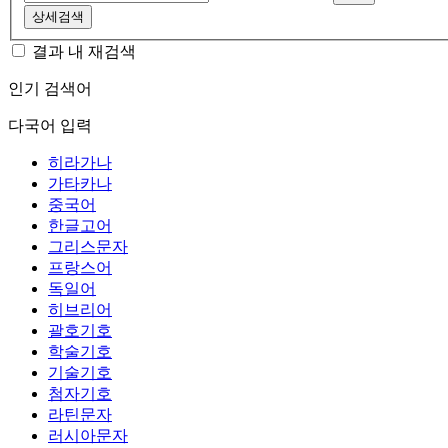
상세검색
결과 내 재검색
인기 검색어
다국어 입력
히라가나
가타카나
중국어
한글고어
그리스문자
프랑스어
독일어
히브리어
괄호기호
학술기호
기술기호
첨자기호
라틴문자
러시아문자