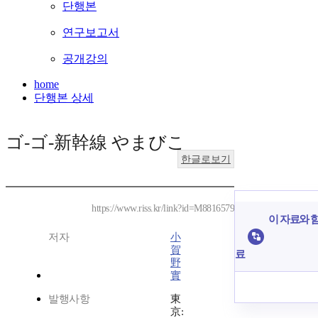
단행본
연구보고서
공개강의
home
단행본 상세
ゴ-ゴ-新幹線 やまびこ
한글로보기
https://www.riss.kr/link?id=M8816579
이 자료와 함
저자
小
賀
료
野
實
발행사항
東
京: