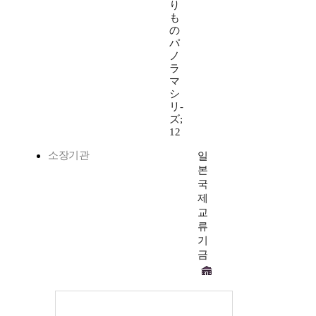
り
も
の
パ
ノ
ラ
マ
シ
リ-
ズ;
12
소장기관
일
본
국
제
교
류
기
금