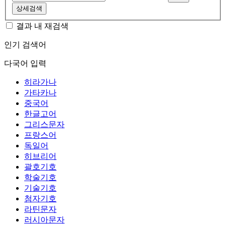
상세검색
결과 내 재검색
인기 검색어
다국어 입력
히라가나
가타카나
중국어
한글고어
그리스문자
프랑스어
독일어
히브리어
괄호기호
학술기호
기술기호
첨자기호
라틴문자
러시아문자