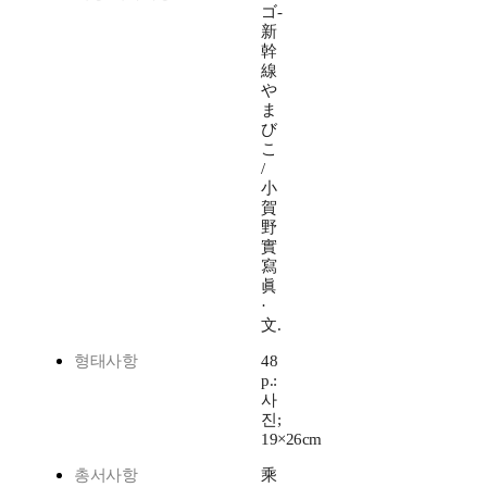
ゴ-
新
幹
線
や
ま
び
こ
/
小
賀
野
實
寫
眞
·
文.
형태사항
48
p.:
사
진;
19×26cm
총서사항
乘