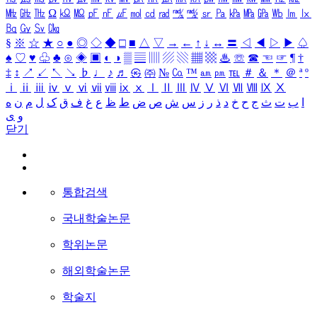
㎒
㎓
㎔
Ω
㏀
㏁
㎊
㎋
㎌
㏖
㏅
㎭
㎮
㎯
㏛
㎩
㎪
㎫
㎬
㏝
㏐
㏓
㏃
㏉
㏜
㏆
§
※
☆
★
○
●
◎
◇
◆
□
■
△
▽
→
←
↑
↓
↔
〓
◁
◀
▷
▶
♤
♠
♡
♥
♧
♣
⊙
◈
▣
◐
◑
▒
▤
▥
▨
▧
▦
▩
♨
☏
☎
☜
☞
¶
†
‡
↕
↗
↙
↖
↘
♭
♩
♪
♬
㉿
㈜
№
㏇
™
㏂
㏘
℡
＃
＆
＊
＠
ª
º
ⅰ
ⅱ
ⅲ
ⅳ
ⅴ
ⅵ
ⅶ
ⅷ
ⅸ
ⅹ
Ⅰ
Ⅱ
Ⅲ
Ⅳ
Ⅴ
Ⅵ
Ⅶ
Ⅷ
Ⅸ
Ⅹ
ا
ب
ت
ث
ج
ح
خ
د
ذ
ر
ز
س
ش
ص
ض
ط
ظ
ع
غ
ف
ق
ک
ل
م
ن
ه
و
ی
닫기
통합검색
국내학술논문
학위논문
해외학술논문
학술지