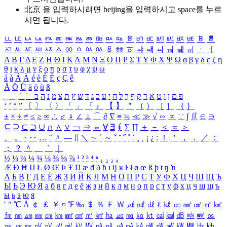
北京 을 입력하시려면
beijing
을 입력하시고 space를 누르
시면 됩니다.
ㅥ
ㅦ
ㅧ
ㅨ
ㅩ
ㅪ
ㅫ
ㅬ
ㅭ
ㅮ
ㅯ
ㅰ
ㅱ
ㅲ
ㅳ
ㅴ
ㅵ
ㅶ
ㅷ
ㅸ
ㅹ
ㅺ
ㅻ
ㅼ
ㅽ
ㅾ
ㅿ
ㆀ
ㆁ
ㆂ
ㆃ
ㆄ
ㆅ
ㆆ
ㆇ
ㆈ
ㆉ
ㆊ
ㆋ
ㆌ
ㆍ
ㆎ
Α
Β
Γ
Δ
Ε
Ζ
Η
Θ
Ι
Κ
Λ
Μ
Ν
Ξ
Ο
Π
Ρ
Σ
Τ
Υ
Φ
Χ
Ψ
Ω
α
β
γ
δ
ε
ζ
η
θ
ι
κ
λ
μ
ν
ξ
ο
π
ρ
σ
τ
υ
φ
χ
ψ
ω
á
à
Á
À
é
è
É
È
ç
Ç
ê
Ä
Ö
Ü
ä
ö
ü
ß
ְ
ֳ
ֲ
ֱ
ָ
ַ
ֵ
ֶ
ִ
ֹ
ּ
ֻ
ׂ
ׁ
ּ
ב
ה
נ
מ
צ
ת
ץ
ש
ד
ג
כ
ע
י
ח
ל
ך
ף
ק
ר
א
ט
ו
ן
ם
פ
‘
’
“
”
〔
〕
〈
〉
「
」
『
』
【
】
＂
（
）
［
］
｛
｝
±
×
÷
≠
≤
≥
∞
∴
♂
♀
∠
⊥
⌒
∂
∇
≡
≒
≪
≫
√
∽
∝
∵
∫
∬
∈
∋
⊆
⊇
⊂
⊃
∪
∩
∧
∨
￢
⇒
⇔
∀
∃
∮
∑
∏
＋
－
＜
＝
＞
、
。
·
‥
…
¨
〃
―
∥
＼
∼
´
～
ˇ
˘
˝
˚
˙
¸
˛
¡
¿
ː
！
＇
，
．
／
：
；
？
＾
＿
｀
｜
½
⅓
⅔
¼
¾
⅛
⅜
⅝
⅞
¹
²
³
⁴
ⁿ
₁
₂
₃
₄
Æ
Ð
Ħ
Ĳ
Ł
Ø
Œ
Þ
Ŧ
Ŋ
æ
đ
ð
ħ
ı
ĳ
ĸ
ŀ
ł
ø
œ
ß
þ
ŧ
ŋ
ŉ
А
Б
В
Г
Д
Е
Ё
Ж
З
И
Й
К
Л
М
Н
О
П
Р
С
Т
У
Ф
Х
Ц
Ч
Ш
Щ
Ъ
Ы
Ь
Э
Ю
Я
а
б
в
г
д
е
ё
ж
з
и
й
к
л
м
н
о
п
р
с
т
у
ф
х
ц
ч
ш
щ
ъ
ы
ь
э
ю
я
′
″
℃
Å
￠
￡
￥
¤
℉
‰
＄
％
Ｆ
￦
㎕
㎖
㎗
ℓ
㎘
㏄
㎣
㎤
㎥
㎦
㎙
㎚
㎛
㎜
㎝
㎞
㎟
㎠
㎡
㎢
㏊
㎍
㎎
㎏
㏏
㎈
㎉
㏈
㎧
㎨
㎰
㎱
㎲
㎳
㎴
㎵
㎶
㎷
㎸
㎹
㎀
㎁
㎂
㎃
㎄
㎺
㎻
㎽
㎾
㎿
㎐
㎑