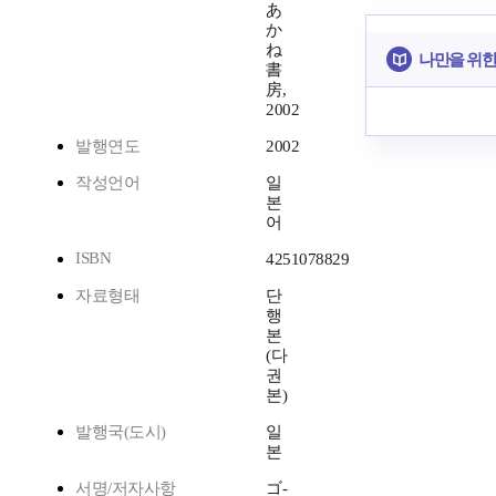
あ
か
ね
나만을 위한
書
房,
2002
발행연도
2002
작성언어
일
본
어
ISBN
4251078829
자료형태
단
행
본
(다
권
본)
발행국(도시)
일
본
서명/저자사항
ゴ-