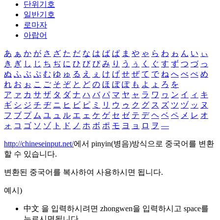
단위기호
일반기호
로마자
아랍어
あ
ぁ
か
が
さ
ざ
た
だ
な
は
ば
ぱ
ま
や
ゃ
ら
わ
ゎ
ん
い
ぃ
き
ぎ
し
じ
ち
ぢ
に
ひ
び
ぴ
み
り
う
ぅ
く
ぐ
す
ず
つ
づ
っ
ぬ
ふ
ぶ
ぷ
む
ゆ
ゅ
る
え
ぇ
け
げ
せ
ぜ
て
で
ね
へ
べ
ぺ
め
れ
お
ぉ
こ
ご
そ
ぞ
と
ど
の
ほ
ぼ
ぽ
も
よ
ょ
ろ
を
ア
ァ
カ
サ
ザ
タ
ダ
ナ
ハ
バ
パ
マ
ヤ
ャ
ラ
ワ
ヮ
ン
イ
ィ
キ
ギ
シ
ジ
チ
ヂ
ニ
ヒ
ビ
ピ
ミ
リ
ウ
ゥ
ク
グ
ス
ズ
ツ
ヅ
ッ
ヌ
フ
ブ
プ
ム
ユ
ュ
ル
エ
ェ
ケ
ゲ
セ
ゼ
テ
デ
ヘ
ベ
ペ
メ
レ
オ
ォ
コ
ゴ
ソ
ゾ
ト
ド
ノ
ホ
ボ
ポ
モ
ヨ
ョ
ロ
ヲ
―
http://chineseinput.net/
에서 pinyin(병음)방식으로 중국어를 변환
할 수 있습니다.
변환된 중국어를 복사하여 사용하시면 됩니다.
예시)
中文 을 입력하시려면
zhongwen
을 입력하시고 space를
누르시면됩니다.