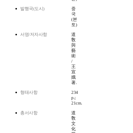
발행국(도시)
중
국
(본
토)
서명/저자사항
道
敎
與
藝
術
/
王
宣
娥
著.
형태사항
234
p.;
21cm.
총서사항
道
敎
文
化