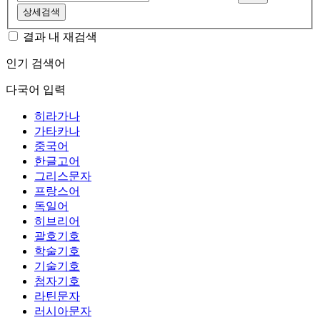
상세검색
결과 내 재검색
인기 검색어
다국어 입력
히라가나
가타카나
중국어
한글고어
그리스문자
프랑스어
독일어
히브리어
괄호기호
학술기호
기술기호
첨자기호
라틴문자
러시아문자