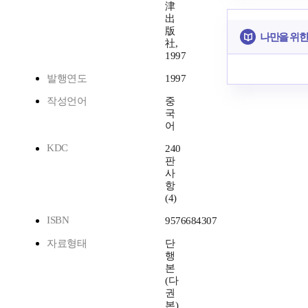
津
出
版
나만을 위한
社,
1997
발행연도
1997
작성언어
중
국
어
KDC
240
판
사
항
(4)
ISBN
9576684307
자료형태
단
행
본
(다
권
본)