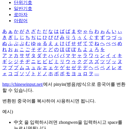
단위기호
일반기호
로마자
아랍어
あ
ぁ
か
が
さ
ざ
た
だ
な
は
ば
ぱ
ま
や
ゃ
ら
わ
ゎ
ん
い
ぃ
き
ぎ
し
じ
ち
ぢ
に
ひ
び
ぴ
み
り
う
ぅ
く
ぐ
す
ず
つ
づ
っ
ぬ
ふ
ぶ
ぷ
む
ゆ
ゅ
る
え
ぇ
け
げ
せ
ぜ
て
で
ね
へ
べ
ぺ
め
れ
お
ぉ
こ
ご
そ
ぞ
と
ど
の
ほ
ぼ
ぽ
も
よ
ょ
ろ
を
ア
ァ
カ
サ
ザ
タ
ダ
ナ
ハ
バ
パ
マ
ヤ
ャ
ラ
ワ
ヮ
ン
イ
ィ
キ
ギ
シ
ジ
チ
ヂ
ニ
ヒ
ビ
ピ
ミ
リ
ウ
ゥ
ク
グ
ス
ズ
ツ
ヅ
ッ
ヌ
フ
ブ
プ
ム
ユ
ュ
ル
エ
ェ
ケ
ゲ
セ
ゼ
テ
デ
ヘ
ベ
ペ
メ
レ
オ
ォ
コ
ゴ
ソ
ゾ
ト
ド
ノ
ホ
ボ
ポ
モ
ヨ
ョ
ロ
ヲ
―
http://chineseinput.net/
에서 pinyin(병음)방식으로 중국어를 변환
할 수 있습니다.
변환된 중국어를 복사하여 사용하시면 됩니다.
예시)
中文 을 입력하시려면
zhongwen
을 입력하시고 space를
누르시면됩니다.