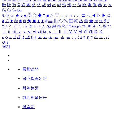
㎒
㎓
㎔
Ω
㏀
㏁
㎊
㎋
㎌
㏖
㏅
㎭
㎮
㎯
㏛
㎩
㎪
㎫
㎬
㏝
㏐
㏓
㏃
㏉
㏜
㏆
§
※
☆
★
○
●
◎
◇
◆
□
■
△
▽
→
←
↑
↓
↔
〓
◁
◀
▷
▶
♤
♠
♡
♥
♧
♣
⊙
◈
▣
◐
◑
▒
▤
▥
▨
▧
▦
▩
♨
☏
☎
☜
☞
¶
†
‡
↕
↗
↙
↖
↘
♭
♩
♪
♬
㉿
㈜
№
㏇
™
㏂
㏘
℡
＃
＆
＊
＠
ª
º
ⅰ
ⅱ
ⅲ
ⅳ
ⅴ
ⅵ
ⅶ
ⅷ
ⅸ
ⅹ
Ⅰ
Ⅱ
Ⅲ
Ⅳ
Ⅴ
Ⅵ
Ⅶ
Ⅷ
Ⅸ
Ⅹ
ا
ب
ت
ث
ج
ح
خ
د
ذ
ر
ز
س
ش
ص
ض
ط
ظ
ع
غ
ف
ق
ک
ل
م
ن
ه
و
ی
닫기
통합검색
국내학술논문
학위논문
해외학술논문
학술지