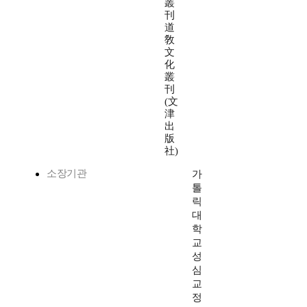
叢
刊
道
敎
文
化
叢
刊
(文
津
出
版
社)
소장기관
가
톨
릭
대
학
교
성
심
교
정