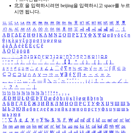
北京 을 입력하시려면
beijing
을 입력하시고 space를 누르
시면 됩니다.
ㅥ
ㅦ
ㅧ
ㅨ
ㅩ
ㅪ
ㅫ
ㅬ
ㅭ
ㅮ
ㅯ
ㅰ
ㅱ
ㅲ
ㅳ
ㅴ
ㅵ
ㅶ
ㅷ
ㅸ
ㅹ
ㅺ
ㅻ
ㅼ
ㅽ
ㅾ
ㅿ
ㆀ
ㆁ
ㆂ
ㆃ
ㆄ
ㆅ
ㆆ
ㆇ
ㆈ
ㆉ
ㆊ
ㆋ
ㆌ
ㆍ
ㆎ
Α
Β
Γ
Δ
Ε
Ζ
Η
Θ
Ι
Κ
Λ
Μ
Ν
Ξ
Ο
Π
Ρ
Σ
Τ
Υ
Φ
Χ
Ψ
Ω
α
β
γ
δ
ε
ζ
η
θ
ι
κ
λ
μ
ν
ξ
ο
π
ρ
σ
τ
υ
φ
χ
ψ
ω
á
à
Á
À
é
è
É
È
ç
Ç
ê
Ä
Ö
Ü
ä
ö
ü
ß
ְ
ֳ
ֲ
ֱ
ָ
ַ
ֵ
ֶ
ִ
ֹ
ּ
ֻ
ׂ
ׁ
ּ
ב
ה
נ
מ
צ
ת
ץ
ש
ד
ג
כ
ע
י
ח
ל
ך
ף
ק
ר
א
ט
ו
ן
ם
פ
‘
’
“
”
〔
〕
〈
〉
「
」
『
』
【
】
＂
（
）
［
］
｛
｝
±
×
÷
≠
≤
≥
∞
∴
♂
♀
∠
⊥
⌒
∂
∇
≡
≒
≪
≫
√
∽
∝
∵
∫
∬
∈
∋
⊆
⊇
⊂
⊃
∪
∩
∧
∨
￢
⇒
⇔
∀
∃
∮
∑
∏
＋
－
＜
＝
＞
、
。
·
‥
…
¨
〃
―
∥
＼
∼
´
～
ˇ
˘
˝
˚
˙
¸
˛
¡
¿
ː
！
＇
，
．
／
：
；
？
＾
＿
｀
｜
½
⅓
⅔
¼
¾
⅛
⅜
⅝
⅞
¹
²
³
⁴
ⁿ
₁
₂
₃
₄
Æ
Ð
Ħ
Ĳ
Ł
Ø
Œ
Þ
Ŧ
Ŋ
æ
đ
ð
ħ
ı
ĳ
ĸ
ŀ
ł
ø
œ
ß
þ
ŧ
ŋ
ŉ
А
Б
В
Г
Д
Е
Ё
Ж
З
И
Й
К
Л
М
Н
О
П
Р
С
Т
У
Ф
Х
Ц
Ч
Ш
Щ
Ъ
Ы
Ь
Э
Ю
Я
а
б
в
г
д
е
ё
ж
з
и
й
к
л
м
н
о
п
р
с
т
у
ф
х
ц
ч
ш
щ
ъ
ы
ь
э
ю
я
′
″
℃
Å
￠
￡
￥
¤
℉
‰
＄
％
Ｆ
￦
㎕
㎖
㎗
ℓ
㎘
㏄
㎣
㎤
㎥
㎦
㎙
㎚
㎛
㎜
㎝
㎞
㎟
㎠
㎡
㎢
㏊
㎍
㎎
㎏
㏏
㎈
㎉
㏈
㎧
㎨
㎰
㎱
㎲
㎳
㎴
㎵
㎶
㎷
㎸
㎹
㎀
㎁
㎂
㎃
㎄
㎺
㎻
㎽
㎾
㎿
㎐
㎑