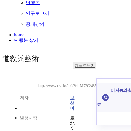
단행본
연구보고서
공개강의
home
단행본 상세
道敎與藝術
한글로보기
https://www.riss.kr/link?id=M7202485
이 자료와 함
저자
왕
선
료
아
발행사항
臺
北:
文