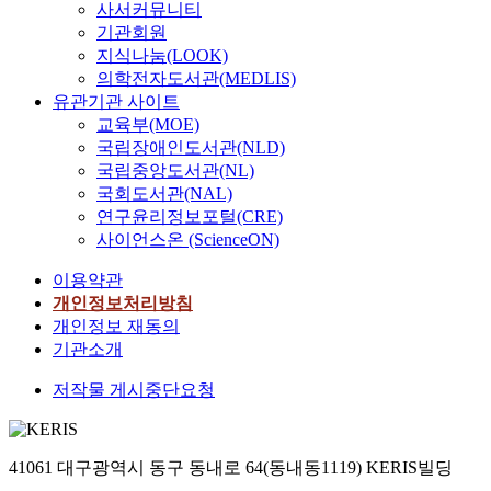
사서커뮤니티
기관회원
지식나눔(LOOK)
의학전자도서관(MEDLIS)
유관기관 사이트
교육부(MOE)
국립장애인도서관(NLD)
국립중앙도서관(NL)
국회도서관(NAL)
연구윤리정보포털(CRE)
사이언스온 (ScienceON)
이용약관
개인정보처리방침
개인정보 재동의
기관소개
저작물 게시중단요청
41061 대구광역시 동구 동내로 64(동내동1119) KERIS빌딩