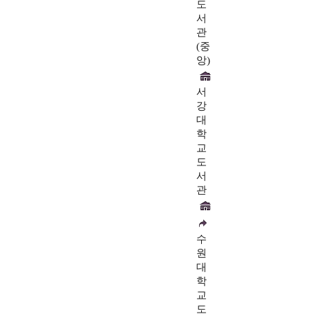
도
서
관
(중
앙)
서
강
대
학
교
도
서
관
수
원
대
학
교
도