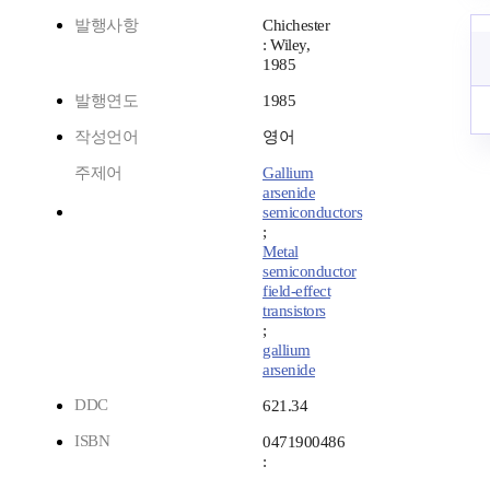
발행사항
Chichester
: Wiley,
1985
발행연도
1985
작성언어
영어
주제어
Gallium
arsenide
semiconductors
;
Metal
semiconductor
field-effect
transistors
;
gallium
arsenide
DDC
621.34
ISBN
0471900486
: