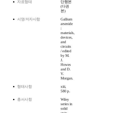
자료형태
단행본
(다권
본)
서명/저자사항
Gallium
arsenide
:
materials,
devices,
and
circuits
/ edited
by M.
J.
Howes
and D.
V.
Morgan.
형태사항
xiii,
580 p.
총서사항
Wiley
series in
solid