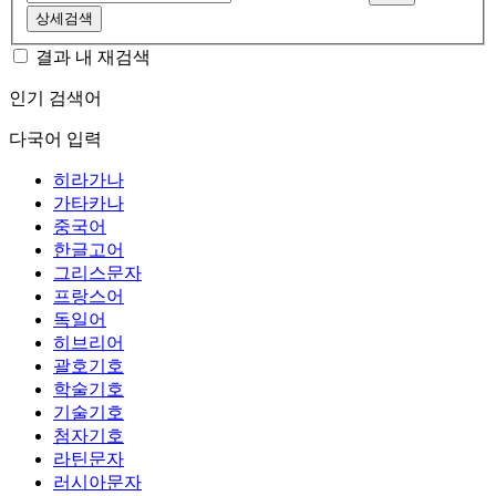
상세검색
결과 내 재검색
인기 검색어
다국어 입력
히라가나
가타카나
중국어
한글고어
그리스문자
프랑스어
독일어
히브리어
괄호기호
학술기호
기술기호
첨자기호
라틴문자
러시아문자