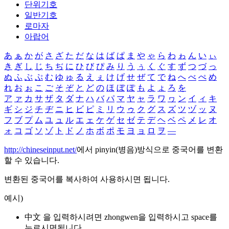
단위기호
일반기호
로마자
아랍어
あ
ぁ
か
が
さ
ざ
た
だ
な
は
ば
ぱ
ま
や
ゃ
ら
わ
ゎ
ん
い
ぃ
き
ぎ
し
じ
ち
ぢ
に
ひ
び
ぴ
み
り
う
ぅ
く
ぐ
す
ず
つ
づ
っ
ぬ
ふ
ぶ
ぷ
む
ゆ
ゅ
る
え
ぇ
け
げ
せ
ぜ
て
で
ね
へ
べ
ぺ
め
れ
お
ぉ
こ
ご
そ
ぞ
と
ど
の
ほ
ぼ
ぽ
も
よ
ょ
ろ
を
ア
ァ
カ
サ
ザ
タ
ダ
ナ
ハ
バ
パ
マ
ヤ
ャ
ラ
ワ
ヮ
ン
イ
ィ
キ
ギ
シ
ジ
チ
ヂ
ニ
ヒ
ビ
ピ
ミ
リ
ウ
ゥ
ク
グ
ス
ズ
ツ
ヅ
ッ
ヌ
フ
ブ
プ
ム
ユ
ュ
ル
エ
ェ
ケ
ゲ
セ
ゼ
テ
デ
ヘ
ベ
ペ
メ
レ
オ
ォ
コ
ゴ
ソ
ゾ
ト
ド
ノ
ホ
ボ
ポ
モ
ヨ
ョ
ロ
ヲ
―
http://chineseinput.net/
에서 pinyin(병음)방식으로 중국어를 변환
할 수 있습니다.
변환된 중국어를 복사하여 사용하시면 됩니다.
예시)
中文 을 입력하시려면
zhongwen
을 입력하시고 space를
누르시면됩니다.