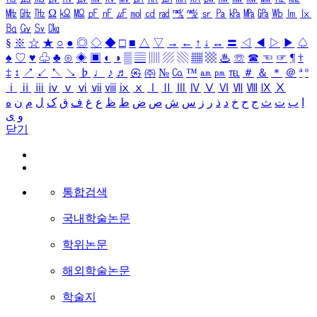
㎒
㎓
㎔
Ω
㏀
㏁
㎊
㎋
㎌
㏖
㏅
㎭
㎮
㎯
㏛
㎩
㎪
㎫
㎬
㏝
㏐
㏓
㏃
㏉
㏜
㏆
§
※
☆
★
○
●
◎
◇
◆
□
■
△
▽
→
←
↑
↓
↔
〓
◁
◀
▷
▶
♤
♠
♡
♥
♧
♣
⊙
◈
▣
◐
◑
▒
▤
▥
▨
▧
▦
▩
♨
☏
☎
☜
☞
¶
†
‡
↕
↗
↙
↖
↘
♭
♩
♪
♬
㉿
㈜
№
㏇
™
㏂
㏘
℡
＃
＆
＊
＠
ª
º
ⅰ
ⅱ
ⅲ
ⅳ
ⅴ
ⅵ
ⅶ
ⅷ
ⅸ
ⅹ
Ⅰ
Ⅱ
Ⅲ
Ⅳ
Ⅴ
Ⅵ
Ⅶ
Ⅷ
Ⅸ
Ⅹ
ا
ب
ت
ث
ج
ح
خ
د
ذ
ر
ز
س
ش
ص
ض
ط
ظ
ع
غ
ف
ق
ک
ل
م
ن
ه
و
ی
닫기
통합검색
국내학술논문
학위논문
해외학술논문
학술지