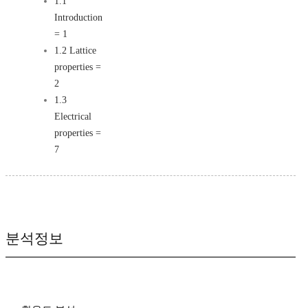
1.1
Introduction
= 1
1.2 Lattice
properties =
2
1.3
Electrical
properties =
7
분석정보