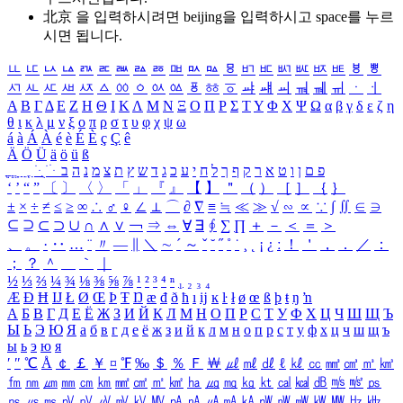
北京 을 입력하시려면
beijing
을 입력하시고 space를 누르
시면 됩니다.
ㅥ
ㅦ
ㅧ
ㅨ
ㅩ
ㅪ
ㅫ
ㅬ
ㅭ
ㅮ
ㅯ
ㅰ
ㅱ
ㅲ
ㅳ
ㅴ
ㅵ
ㅶ
ㅷ
ㅸ
ㅹ
ㅺ
ㅻ
ㅼ
ㅽ
ㅾ
ㅿ
ㆀ
ㆁ
ㆂ
ㆃ
ㆄ
ㆅ
ㆆ
ㆇ
ㆈ
ㆉ
ㆊ
ㆋ
ㆌ
ㆍ
ㆎ
Α
Β
Γ
Δ
Ε
Ζ
Η
Θ
Ι
Κ
Λ
Μ
Ν
Ξ
Ο
Π
Ρ
Σ
Τ
Υ
Φ
Χ
Ψ
Ω
α
β
γ
δ
ε
ζ
η
θ
ι
κ
λ
μ
ν
ξ
ο
π
ρ
σ
τ
υ
φ
χ
ψ
ω
á
à
Á
À
é
è
É
È
ç
Ç
ê
Ä
Ö
Ü
ä
ö
ü
ß
ְ
ֳ
ֲ
ֱ
ָ
ַ
ֵ
ֶ
ִ
ֹ
ּ
ֻ
ׂ
ׁ
ּ
ב
ה
נ
מ
צ
ת
ץ
ש
ד
ג
כ
ע
י
ח
ל
ך
ף
ק
ר
א
ט
ו
ן
ם
פ
‘
’
“
”
〔
〕
〈
〉
「
」
『
』
【
】
＂
（
）
［
］
｛
｝
±
×
÷
≠
≤
≥
∞
∴
♂
♀
∠
⊥
⌒
∂
∇
≡
≒
≪
≫
√
∽
∝
∵
∫
∬
∈
∋
⊆
⊇
⊂
⊃
∪
∩
∧
∨
￢
⇒
⇔
∀
∃
∮
∑
∏
＋
－
＜
＝
＞
、
。
·
‥
…
¨
〃
―
∥
＼
∼
´
～
ˇ
˘
˝
˚
˙
¸
˛
¡
¿
ː
！
＇
，
．
／
：
；
？
＾
＿
｀
｜
½
⅓
⅔
¼
¾
⅛
⅜
⅝
⅞
¹
²
³
⁴
ⁿ
₁
₂
₃
₄
Æ
Ð
Ħ
Ĳ
Ł
Ø
Œ
Þ
Ŧ
Ŋ
æ
đ
ð
ħ
ı
ĳ
ĸ
ŀ
ł
ø
œ
ß
þ
ŧ
ŋ
ŉ
А
Б
В
Г
Д
Е
Ё
Ж
З
И
Й
К
Л
М
Н
О
П
Р
С
Т
У
Ф
Х
Ц
Ч
Ш
Щ
Ъ
Ы
Ь
Э
Ю
Я
а
б
в
г
д
е
ё
ж
з
и
й
к
л
м
н
о
п
р
с
т
у
ф
х
ц
ч
ш
щ
ъ
ы
ь
э
ю
я
′
″
℃
Å
￠
￡
￥
¤
℉
‰
＄
％
Ｆ
￦
㎕
㎖
㎗
ℓ
㎘
㏄
㎣
㎤
㎥
㎦
㎙
㎚
㎛
㎜
㎝
㎞
㎟
㎠
㎡
㎢
㏊
㎍
㎎
㎏
㏏
㎈
㎉
㏈
㎧
㎨
㎰
㎱
㎲
㎳
㎴
㎵
㎶
㎷
㎸
㎹
㎀
㎁
㎂
㎃
㎄
㎺
㎻
㎽
㎾
㎿
㎐
㎑