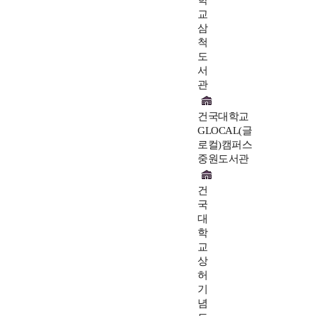
학
교
삼
척
도
서
관
건국대학교
GLOCAL(글
로컬)캠퍼스
중원도서관
건
국
대
학
교
상
허
기
념