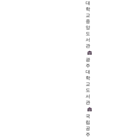
대
학
교
중
앙
도
서
관
광
주
대
학
교
도
서
관
국
립
공
주