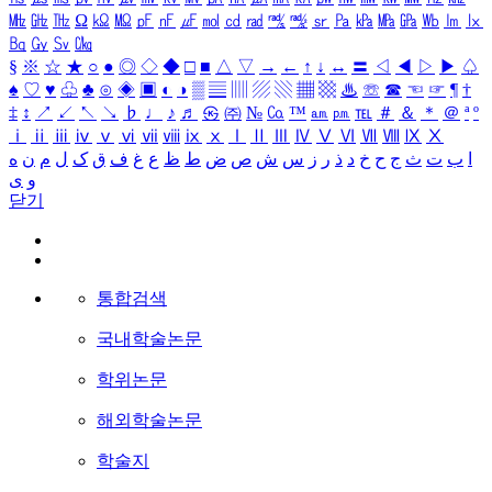
㎒
㎓
㎔
Ω
㏀
㏁
㎊
㎋
㎌
㏖
㏅
㎭
㎮
㎯
㏛
㎩
㎪
㎫
㎬
㏝
㏐
㏓
㏃
㏉
㏜
㏆
§
※
☆
★
○
●
◎
◇
◆
□
■
△
▽
→
←
↑
↓
↔
〓
◁
◀
▷
▶
♤
♠
♡
♥
♧
♣
⊙
◈
▣
◐
◑
▒
▤
▥
▨
▧
▦
▩
♨
☏
☎
☜
☞
¶
†
‡
↕
↗
↙
↖
↘
♭
♩
♪
♬
㉿
㈜
№
㏇
™
㏂
㏘
℡
＃
＆
＊
＠
ª
º
ⅰ
ⅱ
ⅲ
ⅳ
ⅴ
ⅵ
ⅶ
ⅷ
ⅸ
ⅹ
Ⅰ
Ⅱ
Ⅲ
Ⅳ
Ⅴ
Ⅵ
Ⅶ
Ⅷ
Ⅸ
Ⅹ
ا
ب
ت
ث
ج
ح
خ
د
ذ
ر
ز
س
ش
ص
ض
ط
ظ
ع
غ
ف
ق
ک
ل
م
ن
ه
و
ی
닫기
통합검색
국내학술논문
학위논문
해외학술논문
학술지