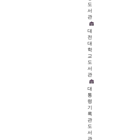
도
서
관
대
전
대
학
교
도
서
관
대
통
령
기
록
관
도
서
관