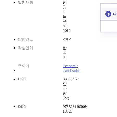
발행사항
안
양
:
나
물
푸
레,
2012
발행연도
2012
작성언어
한
국
어
주제어
Economic
stabilization
DDC
339.50973
판
사
항
(22)
ISBN
9788981103064
13320