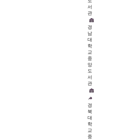
도
서
관
경
남
대
학
교
중
앙
도
서
관
경
북
대
학
교
중