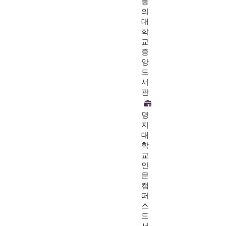
동
의
대
학
교
중
앙
도
서
관
명
지
대
학
교
인
문
캠
퍼
스
도
서