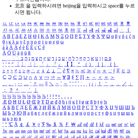
北京 을 입력하시려면
beijing
을 입력하시고 space를 누르
시면 됩니다.
ㅥ
ㅦ
ㅧ
ㅨ
ㅩ
ㅪ
ㅫ
ㅬ
ㅭ
ㅮ
ㅯ
ㅰ
ㅱ
ㅲ
ㅳ
ㅴ
ㅵ
ㅶ
ㅷ
ㅸ
ㅹ
ㅺ
ㅻ
ㅼ
ㅽ
ㅾ
ㅿ
ㆀ
ㆁ
ㆂ
ㆃ
ㆄ
ㆅ
ㆆ
ㆇ
ㆈ
ㆉ
ㆊ
ㆋ
ㆌ
ㆍ
ㆎ
Α
Β
Γ
Δ
Ε
Ζ
Η
Θ
Ι
Κ
Λ
Μ
Ν
Ξ
Ο
Π
Ρ
Σ
Τ
Υ
Φ
Χ
Ψ
Ω
α
β
γ
δ
ε
ζ
η
θ
ι
κ
λ
μ
ν
ξ
ο
π
ρ
σ
τ
υ
φ
χ
ψ
ω
á
à
Á
À
é
è
É
È
ç
Ç
ê
Ä
Ö
Ü
ä
ö
ü
ß
ְ
ֳ
ֲ
ֱ
ָ
ַ
ֵ
ֶ
ִ
ֹ
ּ
ֻ
ׂ
ׁ
ּ
ב
ה
נ
מ
צ
ת
ץ
ש
ד
ג
כ
ע
י
ח
ל
ך
ף
ק
ר
א
ט
ו
ן
ם
פ
‘
’
“
”
〔
〕
〈
〉
「
」
『
』
【
】
＂
（
）
［
］
｛
｝
±
×
÷
≠
≤
≥
∞
∴
♂
♀
∠
⊥
⌒
∂
∇
≡
≒
≪
≫
√
∽
∝
∵
∫
∬
∈
∋
⊆
⊇
⊂
⊃
∪
∩
∧
∨
￢
⇒
⇔
∀
∃
∮
∑
∏
＋
－
＜
＝
＞
、
。
·
‥
…
¨
〃
―
∥
＼
∼
´
～
ˇ
˘
˝
˚
˙
¸
˛
¡
¿
ː
！
＇
，
．
／
：
；
？
＾
＿
｀
｜
½
⅓
⅔
¼
¾
⅛
⅜
⅝
⅞
¹
²
³
⁴
ⁿ
₁
₂
₃
₄
Æ
Ð
Ħ
Ĳ
Ł
Ø
Œ
Þ
Ŧ
Ŋ
æ
đ
ð
ħ
ı
ĳ
ĸ
ŀ
ł
ø
œ
ß
þ
ŧ
ŋ
ŉ
А
Б
В
Г
Д
Е
Ё
Ж
З
И
Й
К
Л
М
Н
О
П
Р
С
Т
У
Ф
Х
Ц
Ч
Ш
Щ
Ъ
Ы
Ь
Э
Ю
Я
а
б
в
г
д
е
ё
ж
з
и
й
к
л
м
н
о
п
р
с
т
у
ф
х
ц
ч
ш
щ
ъ
ы
ь
э
ю
я
′
″
℃
Å
￠
￡
￥
¤
℉
‰
＄
％
Ｆ
￦
㎕
㎖
㎗
ℓ
㎘
㏄
㎣
㎤
㎥
㎦
㎙
㎚
㎛
㎜
㎝
㎞
㎟
㎠
㎡
㎢
㏊
㎍
㎎
㎏
㏏
㎈
㎉
㏈
㎧
㎨
㎰
㎱
㎲
㎳
㎴
㎵
㎶
㎷
㎸
㎹
㎀
㎁
㎂
㎃
㎄
㎺
㎻
㎽
㎾
㎿
㎐
㎑