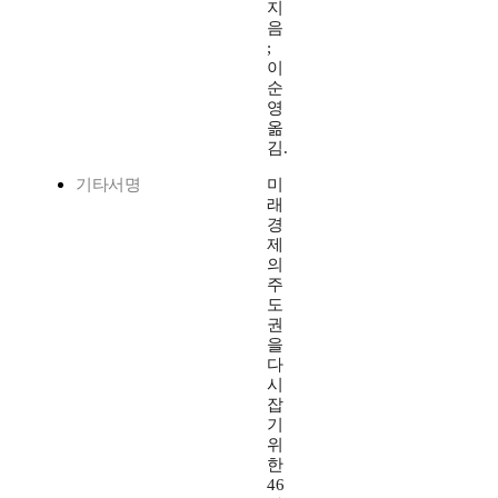
지
음
;
이
순
영
옮
김.
기타서명
미
래
경
제
의
주
도
권
을
다
시
잡
기
위
한
46