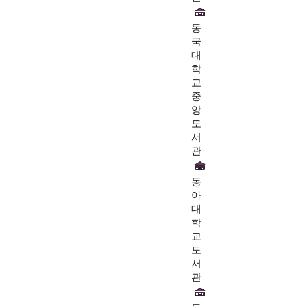
동
국
대
학
교
중
앙
도
서
관
동
아
대
학
교
도
서
관