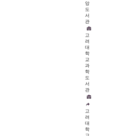
앙
도
서
관
고
려
대
학
교
과
학
도
서
관
고
려
대
학
교