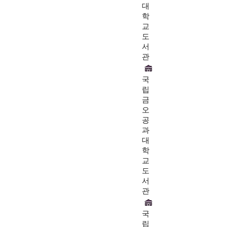
대
학
교
도
서
관
국
립
금
오
공
과
대
학
교
도
서
관
국
립