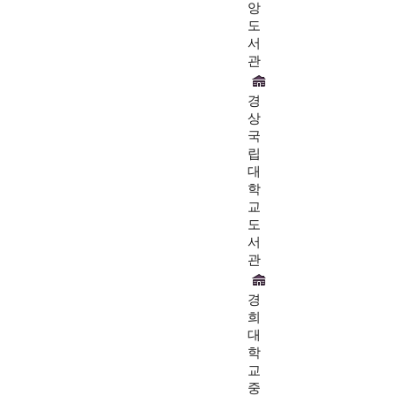
앙
도
서
관
경
상
국
립
대
학
교
도
서
관
경
희
대
학
교
중