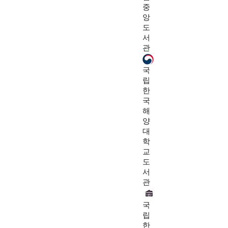
중
앙
도
서
관
국
립
한
국
해
양
대
학
교
도
서
관
국
립
한