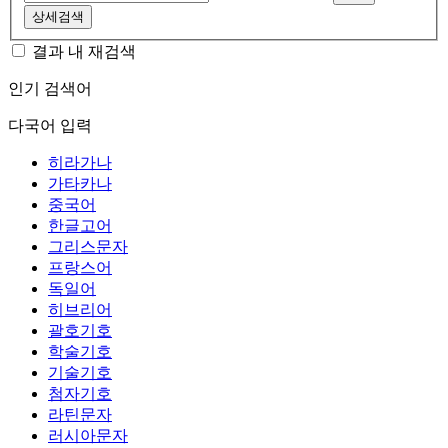
상세검색
결과 내 재검색
인기 검색어
다국어 입력
히라가나
가타카나
중국어
한글고어
그리스문자
프랑스어
독일어
히브리어
괄호기호
학술기호
기술기호
첨자기호
라틴문자
러시아문자