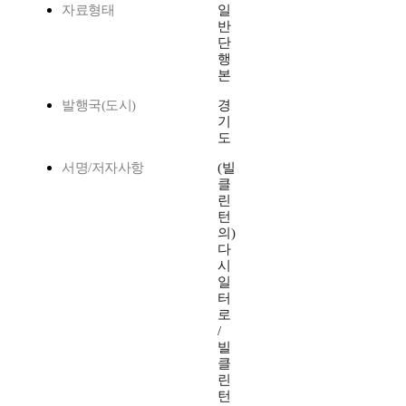
자료형태
일
반
단
행
본
발행국(도시)
경
기
도
서명/저자사항
(빌
클
린
턴
의)
다
시
일
터
로
/
빌
클
린
턴