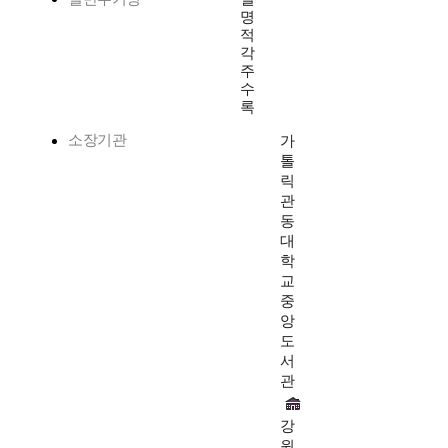
명
적
각
주
수
록
소장기관
가
톨
릭
관
동
대
학
교
중
앙
도
서
관
강
원