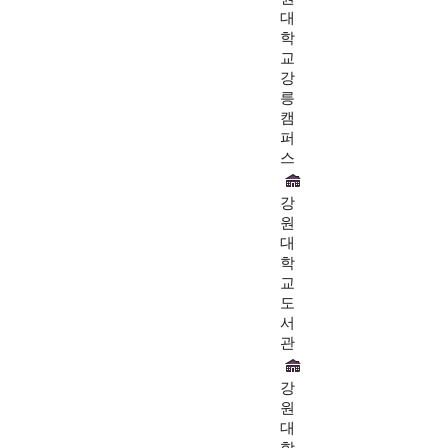
대
학
교
강
릉
캠
퍼
스
강
원
대
학
교
도
서
관
강
원
대