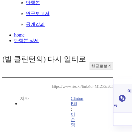
단행본
연구보고서
공개강의
home
단행본 상세
(빌 클린턴의) 다시 일터로
한글로보기
https://www.riss.kr/link?id=M12662203
이
저자
Clinton,
Bill
료
;
이
순
영