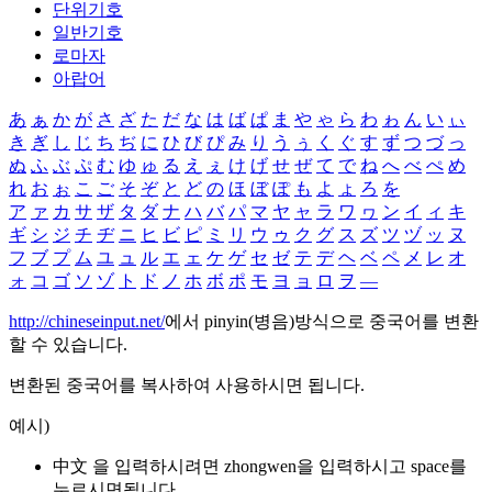
단위기호
일반기호
로마자
아랍어
あ
ぁ
か
が
さ
ざ
た
だ
な
は
ば
ぱ
ま
や
ゃ
ら
わ
ゎ
ん
い
ぃ
き
ぎ
し
じ
ち
ぢ
に
ひ
び
ぴ
み
り
う
ぅ
く
ぐ
す
ず
つ
づ
っ
ぬ
ふ
ぶ
ぷ
む
ゆ
ゅ
る
え
ぇ
け
げ
せ
ぜ
て
で
ね
へ
べ
ぺ
め
れ
お
ぉ
こ
ご
そ
ぞ
と
ど
の
ほ
ぼ
ぽ
も
よ
ょ
ろ
を
ア
ァ
カ
サ
ザ
タ
ダ
ナ
ハ
バ
パ
マ
ヤ
ャ
ラ
ワ
ヮ
ン
イ
ィ
キ
ギ
シ
ジ
チ
ヂ
ニ
ヒ
ビ
ピ
ミ
リ
ウ
ゥ
ク
グ
ス
ズ
ツ
ヅ
ッ
ヌ
フ
ブ
プ
ム
ユ
ュ
ル
エ
ェ
ケ
ゲ
セ
ゼ
テ
デ
ヘ
ベ
ペ
メ
レ
オ
ォ
コ
ゴ
ソ
ゾ
ト
ド
ノ
ホ
ボ
ポ
モ
ヨ
ョ
ロ
ヲ
―
http://chineseinput.net/
에서 pinyin(병음)방식으로 중국어를 변환
할 수 있습니다.
변환된 중국어를 복사하여 사용하시면 됩니다.
예시)
中文 을 입력하시려면
zhongwen
을 입력하시고 space를
누르시면됩니다.