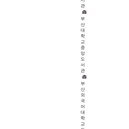
관
부
산
대
학
교
중
앙
도
서
관
부
산
외
국
어
대
학
교