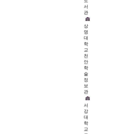
도
서
관
상
명
대
학
교
천
안
학
술
정
보
관
서
강
대
학
교