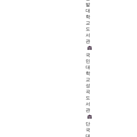
밭
대
학
교
도
서
관
국
민
대
학
교
성
곡
도
서
관
단
국
대