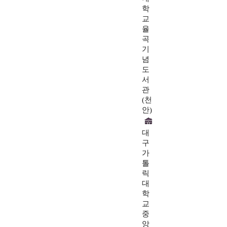
학
교
율
곡
기
념
도
서
관
(천
안)
대
구
가
톨
릭
대
학
교
중
앙