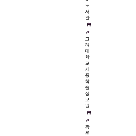
도
서
관
고
려
대
학
교
세
종
학
술
정
보
원
광
운