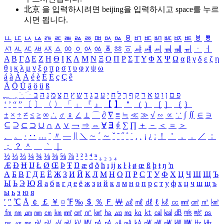
北京 을 입력하시려면
beijing
을 입력하시고 space를 누르
시면 됩니다.
ㅥ
ㅦ
ㅧ
ㅨ
ㅩ
ㅪ
ㅫ
ㅬ
ㅭ
ㅮ
ㅯ
ㅰ
ㅱ
ㅲ
ㅳ
ㅴ
ㅵ
ㅶ
ㅷ
ㅸ
ㅹ
ㅺ
ㅻ
ㅼ
ㅽ
ㅾ
ㅿ
ㆀ
ㆁ
ㆂ
ㆃ
ㆄ
ㆅ
ㆆ
ㆇ
ㆈ
ㆉ
ㆊ
ㆋ
ㆌ
ㆍ
ㆎ
Α
Β
Γ
Δ
Ε
Ζ
Η
Θ
Ι
Κ
Λ
Μ
Ν
Ξ
Ο
Π
Ρ
Σ
Τ
Υ
Φ
Χ
Ψ
Ω
α
β
γ
δ
ε
ζ
η
θ
ι
κ
λ
μ
ν
ξ
ο
π
ρ
σ
τ
υ
φ
χ
ψ
ω
á
à
Á
À
é
è
É
È
ç
Ç
ê
Ä
Ö
Ü
ä
ö
ü
ß
ְ
ֳ
ֲ
ֱ
ָ
ַ
ֵ
ֶ
ִ
ֹ
ּ
ֻ
ׂ
ׁ
ּ
ב
ה
נ
מ
צ
ת
ץ
ש
ד
ג
כ
ע
י
ח
ל
ך
ף
ק
ר
א
ט
ו
ן
ם
פ
‘
’
“
”
〔
〕
〈
〉
「
」
『
』
【
】
＂
（
）
［
］
｛
｝
±
×
÷
≠
≤
≥
∞
∴
♂
♀
∠
⊥
⌒
∂
∇
≡
≒
≪
≫
√
∽
∝
∵
∫
∬
∈
∋
⊆
⊇
⊂
⊃
∪
∩
∧
∨
￢
⇒
⇔
∀
∃
∮
∑
∏
＋
－
＜
＝
＞
、
。
·
‥
…
¨
〃
―
∥
＼
∼
´
～
ˇ
˘
˝
˚
˙
¸
˛
¡
¿
ː
！
＇
，
．
／
：
；
？
＾
＿
｀
｜
½
⅓
⅔
¼
¾
⅛
⅜
⅝
⅞
¹
²
³
⁴
ⁿ
₁
₂
₃
₄
Æ
Ð
Ħ
Ĳ
Ł
Ø
Œ
Þ
Ŧ
Ŋ
æ
đ
ð
ħ
ı
ĳ
ĸ
ŀ
ł
ø
œ
ß
þ
ŧ
ŋ
ŉ
А
Б
В
Г
Д
Е
Ё
Ж
З
И
Й
К
Л
М
Н
О
П
Р
С
Т
У
Ф
Х
Ц
Ч
Ш
Щ
Ъ
Ы
Ь
Э
Ю
Я
а
б
в
г
д
е
ё
ж
з
и
й
к
л
м
н
о
п
р
с
т
у
ф
х
ц
ч
ш
щ
ъ
ы
ь
э
ю
я
′
″
℃
Å
￠
￡
￥
¤
℉
‰
＄
％
Ｆ
￦
㎕
㎖
㎗
ℓ
㎘
㏄
㎣
㎤
㎥
㎦
㎙
㎚
㎛
㎜
㎝
㎞
㎟
㎠
㎡
㎢
㏊
㎍
㎎
㎏
㏏
㎈
㎉
㏈
㎧
㎨
㎰
㎱
㎲
㎳
㎴
㎵
㎶
㎷
㎸
㎹
㎀
㎁
㎂
㎃
㎄
㎺
㎻
㎽
㎾
㎿
㎐
㎑