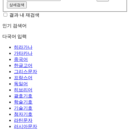
상세검색
결과 내 재검색
인기 검색어
다국어 입력
히라가나
가타카나
중국어
한글고어
그리스문자
프랑스어
독일어
히브리어
괄호기호
학술기호
기술기호
첨자기호
라틴문자
러시아문자