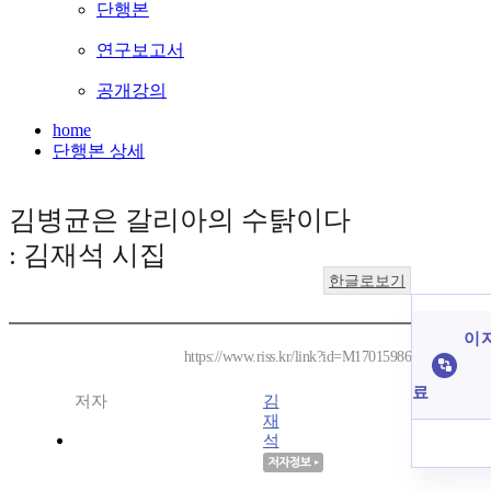
단행본
연구보고서
공개강의
home
단행본 상세
김병균은 갈리아의 수탉이다
: 김재석 시집
한글로보기
이 
https://www.riss.kr/link?id=M17015986
료
저자
김
재
석