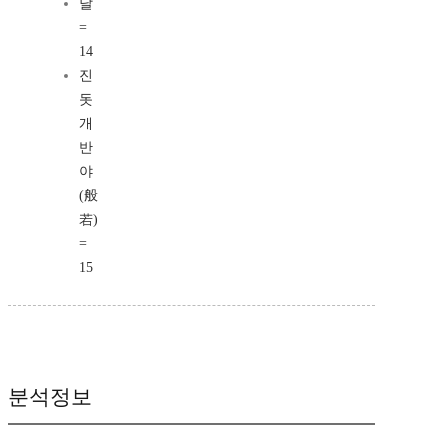
달
=
14
진
돗
개
반
야
(般
若)
=
15
분석정보