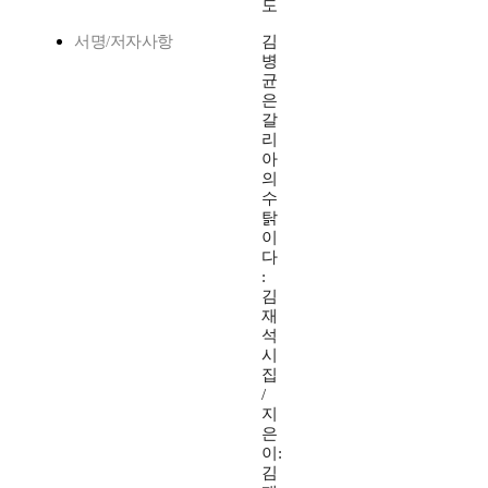
도
서명/저자사항
김
병
균
은
갈
리
아
의
수
탉
이
다
:
김
재
석
시
집
/
지
은
이:
김