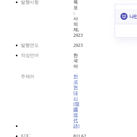
발행사항
목
포
:
나만
사
의
재,
2023
발행연도
2023
작성언어
한
국
어
주제어
한
국
현
대
시
[韓
國
現
代
詩]
KDC
811.62