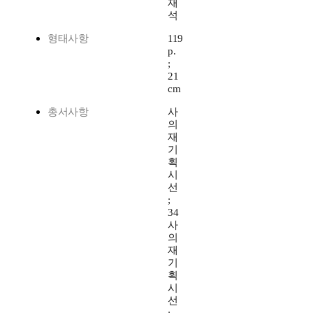
재
석
형태사항
119
p.
;
21
cm
총서사항
사
의
재
기
획
시
선
;
34
사
의
재
기
획
시
선