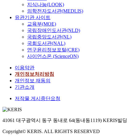
지식나눔(LOOK)
의학전자도서관(MEDLIS)
유관기관 사이트
교육부(MOE)
국립장애인도서관(NLD)
국립중앙도서관(NL)
국회도서관(NAL)
연구윤리정보포털(CRE)
사이언스온 (ScienceON)
이용약관
개인정보처리방침
개인정보 재동의
기관소개
저작물 게시중단요청
41061 대구광역시 동구 동내로 64(동내동1119) KERIS빌딩
Copyright© KERIS. ALL RIGHTS RESERVED