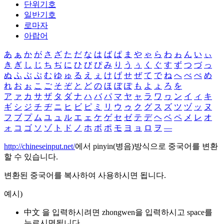
단위기호
일반기호
로마자
아랍어
あ
ぁ
か
が
さ
ざ
た
だ
な
は
ば
ぱ
ま
や
ゃ
ら
わ
ゎ
ん
い
ぃ
き
ぎ
し
じ
ち
ぢ
に
ひ
び
ぴ
み
り
う
ぅ
く
ぐ
す
ず
つ
づ
っ
ぬ
ふ
ぶ
ぷ
む
ゆ
ゅ
る
え
ぇ
け
げ
せ
ぜ
て
で
ね
へ
べ
ぺ
め
れ
お
ぉ
こ
ご
そ
ぞ
と
ど
の
ほ
ぼ
ぽ
も
よ
ょ
ろ
を
ア
ァ
カ
サ
ザ
タ
ダ
ナ
ハ
バ
パ
マ
ヤ
ャ
ラ
ワ
ヮ
ン
イ
ィ
キ
ギ
シ
ジ
チ
ヂ
ニ
ヒ
ビ
ピ
ミ
リ
ウ
ゥ
ク
グ
ス
ズ
ツ
ヅ
ッ
ヌ
フ
ブ
プ
ム
ユ
ュ
ル
エ
ェ
ケ
ゲ
セ
ゼ
テ
デ
ヘ
ベ
ペ
メ
レ
オ
ォ
コ
ゴ
ソ
ゾ
ト
ド
ノ
ホ
ボ
ポ
モ
ヨ
ョ
ロ
ヲ
―
http://chineseinput.net/
에서 pinyin(병음)방식으로 중국어를 변환
할 수 있습니다.
변환된 중국어를 복사하여 사용하시면 됩니다.
예시)
中文 을 입력하시려면
zhongwen
을 입력하시고 space를
누르시면됩니다.