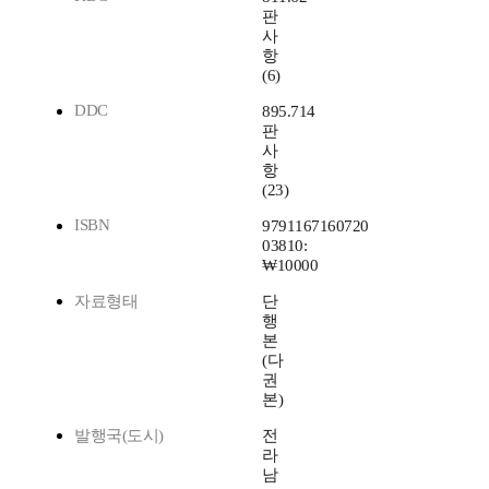
판
사
항
(6)
DDC
895.714
판
사
항
(23)
ISBN
9791167160720
03810:
₩10000
자료형태
단
행
본
(다
권
본)
발행국(도시)
전
라
남