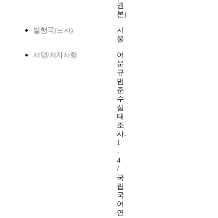
권
본)
발행국(도시)
서
울
서명/저자사항
어
문
규
범
준
수
실
태
조
사.
1
-
4
/
국
립
국
어
연