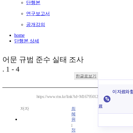
단행본
연구보고서
공개강의
home
단행본 상세
어문 규범 준수 실태 조사
. 1 - 4
한글로보기
이 자료와 함
https://www.riss.kr/link?id=M16795012
료
저자
최
혜
원
;
정