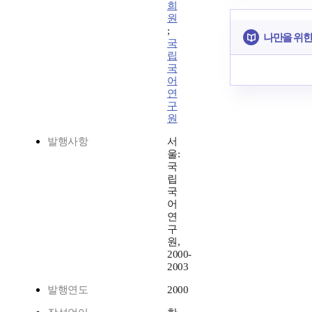
희
원
;
나만을 위한
국
립
국
어
연
구
원
발행사항
서
울:
국
립
국
어
연
구
원,
2000-
2003
발행연도
2000