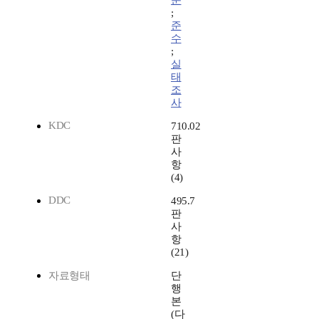
문
;
준
수
;
실
태
조
사
KDC
710.02
판
사
항
(4)
DDC
495.7
판
사
항
(21)
자료형태
단
행
본
(다