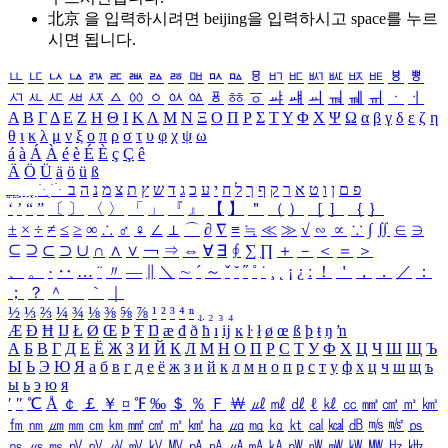
北京 을 입력하시려면
beijing
을 입력하시고 space를 누르
시면 됩니다.
ㅥ
ㅦ
ㅧ
ㅨ
ㅩ
ㅪ
ㅫ
ㅬ
ㅭ
ㅮ
ㅯ
ㅰ
ㅱ
ㅲ
ㅳ
ㅴ
ㅵ
ㅶ
ㅷ
ㅸ
ㅹ
ㅺ
ㅻ
ㅼ
ㅽ
ㅾ
ㅿ
ㆀ
ㆁ
ㆂ
ㆃ
ㆄ
ㆅ
ㆆ
ㆇ
ㆈ
ㆉ
ㆊ
ㆋ
ㆌ
ㆍ
ㆎ
Α
Β
Γ
Δ
Ε
Ζ
Η
Θ
Ι
Κ
Λ
Μ
Ν
Ξ
Ο
Π
Ρ
Σ
Τ
Υ
Φ
Χ
Ψ
Ω
α
β
γ
δ
ε
ζ
η
θ
ι
κ
λ
μ
ν
ξ
ο
π
ρ
σ
τ
υ
φ
χ
ψ
ω
á
à
Á
À
é
è
É
È
ç
Ç
ê
Ä
Ö
Ü
ä
ö
ü
ß
ְ
ֳ
ֲ
ֱ
ָ
ַ
ֵ
ֶ
ִ
ֹ
ּ
ֻ
ׂ
ׁ
ּ
ב
ה
נ
מ
צ
ת
ץ
ש
ד
ג
כ
ע
י
ח
ל
ך
ף
ק
ר
א
ט
ו
ן
ם
פ
‘
’
“
”
〔
〕
〈
〉
「
」
『
』
【
】
＂
（
）
［
］
｛
｝
±
×
÷
≠
≤
≥
∞
∴
♂
♀
∠
⊥
⌒
∂
∇
≡
≒
≪
≫
√
∽
∝
∵
∫
∬
∈
∋
⊆
⊇
⊂
⊃
∪
∩
∧
∨
￢
⇒
⇔
∀
∃
∮
∑
∏
＋
－
＜
＝
＞
、
。
·
‥
…
¨
〃
―
∥
＼
∼
´
～
ˇ
˘
˝
˚
˙
¸
˛
¡
¿
ː
！
＇
，
．
／
：
；
？
＾
＿
｀
｜
½
⅓
⅔
¼
¾
⅛
⅜
⅝
⅞
¹
²
³
⁴
ⁿ
₁
₂
₃
₄
Æ
Ð
Ħ
Ĳ
Ł
Ø
Œ
Þ
Ŧ
Ŋ
æ
đ
ð
ħ
ı
ĳ
ĸ
ŀ
ł
ø
œ
ß
þ
ŧ
ŋ
ŉ
А
Б
В
Г
Д
Е
Ё
Ж
З
И
Й
К
Л
М
Н
О
П
Р
С
Т
У
Ф
Х
Ц
Ч
Ш
Щ
Ъ
Ы
Ь
Э
Ю
Я
а
б
в
г
д
е
ё
ж
з
и
й
к
л
м
н
о
п
р
с
т
у
ф
х
ц
ч
ш
щ
ъ
ы
ь
э
ю
я
′
″
℃
Å
￠
￡
￥
¤
℉
‰
＄
％
Ｆ
￦
㎕
㎖
㎗
ℓ
㎘
㏄
㎣
㎤
㎥
㎦
㎙
㎚
㎛
㎜
㎝
㎞
㎟
㎠
㎡
㎢
㏊
㎍
㎎
㎏
㏏
㎈
㎉
㏈
㎧
㎨
㎰
㎱
㎲
㎳
㎴
㎵
㎶
㎷
㎸
㎹
㎀
㎁
㎂
㎃
㎄
㎺
㎻
㎽
㎾
㎿
㎐
㎑