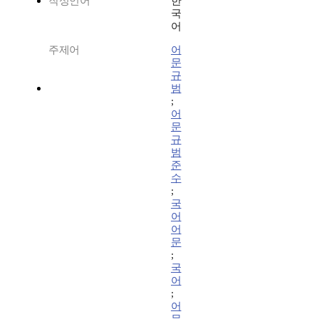
작성언어
한
국
어
주제어
어
문
규
범
;
어
문
규
범
준
수
;
국
어
어
문
;
국
어
;
어