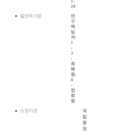
1-
24
일반주기명
연
구
책
임
자:
1
-
3
-
최
혜
원,
4
-
정
희
원
소장기관
국
립
중
앙