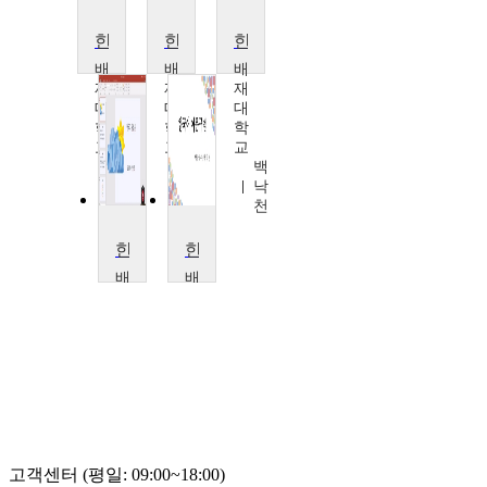
한국어문법론
한국어어문규범
한국어문법론
배
배
배
재
재
재
대
대
대
학
학
학
교
교
교
백
백
백
낙
낙
낙
천
천
천
한국어문법론
한국어어문규범
배
배
재
재
대
대
학
학
교
교
백
백
낙
낙
천
천
고객센터 (평일: 09:00~18:00)