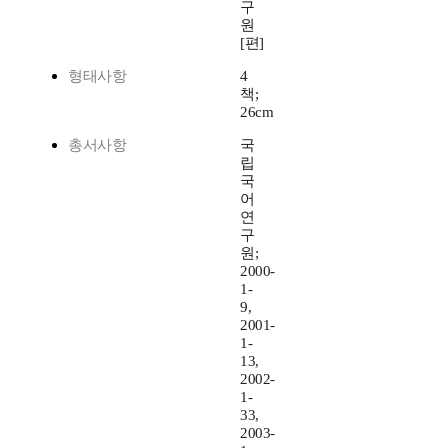
구
원
[편]
형태사항
4
책;
26cm
총서사항
국
립
국
어
연
구
원;
2000-
1-
9,
2001-
1-
13,
2002-
1-
33,
2003-