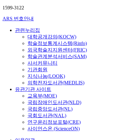
1599-3122
ARS 번호안내
관련누리집
대학공개강의(KOCW)
학술정보통계시스템(Rinfo)
외국학술지지원센터(FRIC)
학술관계분석서비스(SAM)
사서커뮤니티
기관회원
지식나눔(LOOK)
의학전자도서관(MEDLIS)
유관기관 사이트
교육부(MOE)
국립장애인도서관(NLD)
국립중앙도서관(NL)
국회도서관(NAL)
연구윤리정보포털(CRE)
사이언스온 (ScienceON)