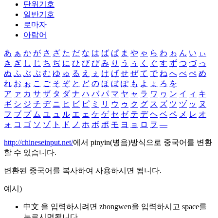
단위기호
일반기호
로마자
아랍어
あ
ぁ
か
が
さ
ざ
た
だ
な
は
ば
ぱ
ま
や
ゃ
ら
わ
ゎ
ん
い
ぃ
き
ぎ
し
じ
ち
ぢ
に
ひ
び
ぴ
み
り
う
ぅ
く
ぐ
す
ず
つ
づ
っ
ぬ
ふ
ぶ
ぷ
む
ゆ
ゅ
る
え
ぇ
け
げ
せ
ぜ
て
で
ね
へ
べ
ぺ
め
れ
お
ぉ
こ
ご
そ
ぞ
と
ど
の
ほ
ぼ
ぽ
も
よ
ょ
ろ
を
ア
ァ
カ
サ
ザ
タ
ダ
ナ
ハ
バ
パ
マ
ヤ
ャ
ラ
ワ
ヮ
ン
イ
ィ
キ
ギ
シ
ジ
チ
ヂ
ニ
ヒ
ビ
ピ
ミ
リ
ウ
ゥ
ク
グ
ス
ズ
ツ
ヅ
ッ
ヌ
フ
ブ
プ
ム
ユ
ュ
ル
エ
ェ
ケ
ゲ
セ
ゼ
テ
デ
ヘ
ベ
ペ
メ
レ
オ
ォ
コ
ゴ
ソ
ゾ
ト
ド
ノ
ホ
ボ
ポ
モ
ヨ
ョ
ロ
ヲ
―
http://chineseinput.net/
에서 pinyin(병음)방식으로 중국어를 변환
할 수 있습니다.
변환된 중국어를 복사하여 사용하시면 됩니다.
예시)
中文 을 입력하시려면
zhongwen
을 입력하시고 space를
누르시면됩니다.