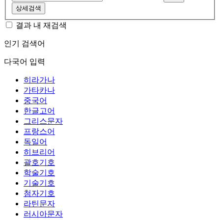
상세검색
결과 내 재검색
인기 검색어
다국어 입력
히라가나
가타카나
중국어
한글고어
그리스문자
프랑스어
독일어
히브리어
괄호기호
학술기호
기술기호
첨자기호
라틴문자
러시아문자