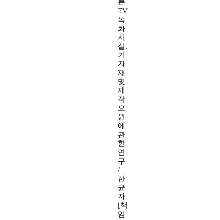
른
TV
녹
화
시
설,
기
자
재
및
제
작
요
원
에
관
한
연
구
/
한
균
자
[책
임