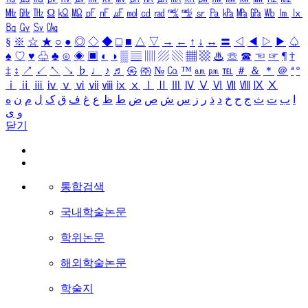
㎒
㎓
㎔
Ω
㏀
㏁
㎊
㎋
㎌
㏖
㏅
㎭
㎮
㎯
㏛
㎩
㎪
㎫
㎬
㏝
㏐
㏓
㏃
㏉
㏜
㏆
§
※
☆
★
○
●
◎
◇
◆
□
■
△
▽
→
←
↑
↓
↔
〓
◁
◀
▷
▶
♤
♠
♡
♥
♧
♣
⊙
◈
▣
◐
◑
▒
▤
▥
▨
▧
▦
▩
♨
☏
☎
☜
☞
¶
†
‡
↕
↗
↙
↖
↘
♭
♩
♪
♬
㉿
㈜
№
㏇
™
㏂
㏘
℡
＃
＆
＊
＠
ª
º
ⅰ
ⅱ
ⅲ
ⅳ
ⅴ
ⅵ
ⅶ
ⅷ
ⅸ
ⅹ
Ⅰ
Ⅱ
Ⅲ
Ⅳ
Ⅴ
Ⅵ
Ⅶ
Ⅷ
Ⅸ
Ⅹ
ا
ب
ت
ث
ج
ح
خ
د
ذ
ر
ز
س
ش
ص
ض
ط
ظ
ع
غ
ف
ق
ک
ل
م
ن
ه
و
ی
닫기
통합검색
국내학술논문
학위논문
해외학술논문
학술지