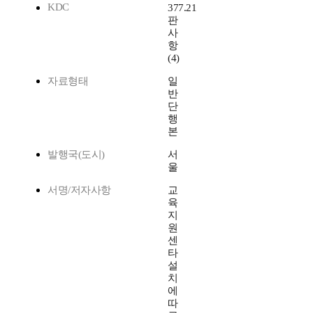
KDC
377.21
판
사
항
(4)
자료형태
일
반
단
행
본
발행국(도시)
서
울
서명/저자사항
교
육
지
원
센
타
설
치
에
따