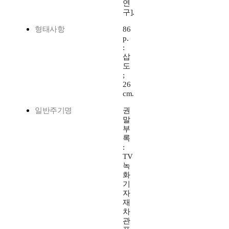
연
구].
형태사항
86
p.
:
삽
도
;
26
cm.
일반주기명
권
말
부
록
:
TV
녹
화
기
자
재
차
관