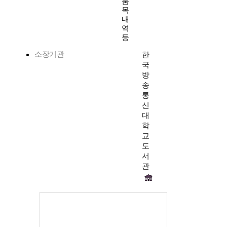
품
목
내
역
등
소장기관
한
국
방
송
통
신
대
학
교
도
서
관