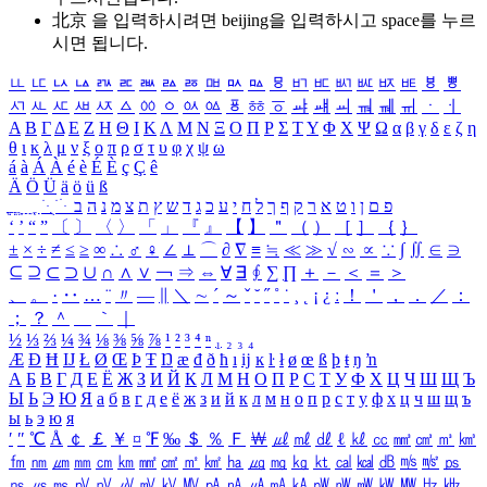
北京 을 입력하시려면
beijing
을 입력하시고 space를 누르
시면 됩니다.
ㅥ
ㅦ
ㅧ
ㅨ
ㅩ
ㅪ
ㅫ
ㅬ
ㅭ
ㅮ
ㅯ
ㅰ
ㅱ
ㅲ
ㅳ
ㅴ
ㅵ
ㅶ
ㅷ
ㅸ
ㅹ
ㅺ
ㅻ
ㅼ
ㅽ
ㅾ
ㅿ
ㆀ
ㆁ
ㆂ
ㆃ
ㆄ
ㆅ
ㆆ
ㆇ
ㆈ
ㆉ
ㆊ
ㆋ
ㆌ
ㆍ
ㆎ
Α
Β
Γ
Δ
Ε
Ζ
Η
Θ
Ι
Κ
Λ
Μ
Ν
Ξ
Ο
Π
Ρ
Σ
Τ
Υ
Φ
Χ
Ψ
Ω
α
β
γ
δ
ε
ζ
η
θ
ι
κ
λ
μ
ν
ξ
ο
π
ρ
σ
τ
υ
φ
χ
ψ
ω
á
à
Á
À
é
è
É
È
ç
Ç
ê
Ä
Ö
Ü
ä
ö
ü
ß
ְ
ֳ
ֲ
ֱ
ָ
ַ
ֵ
ֶ
ִ
ֹ
ּ
ֻ
ׂ
ׁ
ּ
ב
ה
נ
מ
צ
ת
ץ
ש
ד
ג
כ
ע
י
ח
ל
ך
ף
ק
ר
א
ט
ו
ן
ם
פ
‘
’
“
”
〔
〕
〈
〉
「
」
『
』
【
】
＂
（
）
［
］
｛
｝
±
×
÷
≠
≤
≥
∞
∴
♂
♀
∠
⊥
⌒
∂
∇
≡
≒
≪
≫
√
∽
∝
∵
∫
∬
∈
∋
⊆
⊇
⊂
⊃
∪
∩
∧
∨
￢
⇒
⇔
∀
∃
∮
∑
∏
＋
－
＜
＝
＞
、
。
·
‥
…
¨
〃
―
∥
＼
∼
´
～
ˇ
˘
˝
˚
˙
¸
˛
¡
¿
ː
！
＇
，
．
／
：
；
？
＾
＿
｀
｜
½
⅓
⅔
¼
¾
⅛
⅜
⅝
⅞
¹
²
³
⁴
ⁿ
₁
₂
₃
₄
Æ
Ð
Ħ
Ĳ
Ł
Ø
Œ
Þ
Ŧ
Ŋ
æ
đ
ð
ħ
ı
ĳ
ĸ
ŀ
ł
ø
œ
ß
þ
ŧ
ŋ
ŉ
А
Б
В
Г
Д
Е
Ё
Ж
З
И
Й
К
Л
М
Н
О
П
Р
С
Т
У
Ф
Х
Ц
Ч
Ш
Щ
Ъ
Ы
Ь
Э
Ю
Я
а
б
в
г
д
е
ё
ж
з
и
й
к
л
м
н
о
п
р
с
т
у
ф
х
ц
ч
ш
щ
ъ
ы
ь
э
ю
я
′
″
℃
Å
￠
￡
￥
¤
℉
‰
＄
％
Ｆ
￦
㎕
㎖
㎗
ℓ
㎘
㏄
㎣
㎤
㎥
㎦
㎙
㎚
㎛
㎜
㎝
㎞
㎟
㎠
㎡
㎢
㏊
㎍
㎎
㎏
㏏
㎈
㎉
㏈
㎧
㎨
㎰
㎱
㎲
㎳
㎴
㎵
㎶
㎷
㎸
㎹
㎀
㎁
㎂
㎃
㎄
㎺
㎻
㎽
㎾
㎿
㎐
㎑