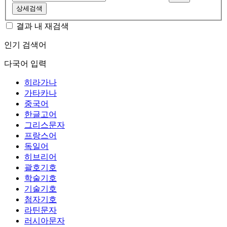
상세검색
결과 내 재검색
인기 검색어
다국어 입력
히라가나
가타카나
중국어
한글고어
그리스문자
프랑스어
독일어
히브리어
괄호기호
학술기호
기술기호
첨자기호
라틴문자
러시아문자