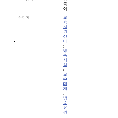
국
어
주제어
교
육
지
원
센
타
;
방
송
시
설
;
교
수
매
채
;
방
송
요
원