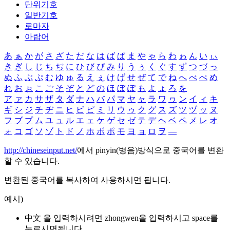
단위기호
일반기호
로마자
아랍어
あ
ぁ
か
が
さ
ざ
た
だ
な
は
ば
ぱ
ま
や
ゃ
ら
わ
ゎ
ん
い
ぃ
き
ぎ
し
じ
ち
ぢ
に
ひ
び
ぴ
み
り
う
ぅ
く
ぐ
す
ず
つ
づ
っ
ぬ
ふ
ぶ
ぷ
む
ゆ
ゅ
る
え
ぇ
け
げ
せ
ぜ
て
で
ね
へ
べ
ぺ
め
れ
お
ぉ
こ
ご
そ
ぞ
と
ど
の
ほ
ぼ
ぽ
も
よ
ょ
ろ
を
ア
ァ
カ
サ
ザ
タ
ダ
ナ
ハ
バ
パ
マ
ヤ
ャ
ラ
ワ
ヮ
ン
イ
ィ
キ
ギ
シ
ジ
チ
ヂ
ニ
ヒ
ビ
ピ
ミ
リ
ウ
ゥ
ク
グ
ス
ズ
ツ
ヅ
ッ
ヌ
フ
ブ
プ
ム
ユ
ュ
ル
エ
ェ
ケ
ゲ
セ
ゼ
テ
デ
ヘ
ベ
ペ
メ
レ
オ
ォ
コ
ゴ
ソ
ゾ
ト
ド
ノ
ホ
ボ
ポ
モ
ヨ
ョ
ロ
ヲ
―
http://chineseinput.net/
에서 pinyin(병음)방식으로 중국어를 변환
할 수 있습니다.
변환된 중국어를 복사하여 사용하시면 됩니다.
예시)
中文 을 입력하시려면
zhongwen
을 입력하시고 space를
누르시면됩니다.