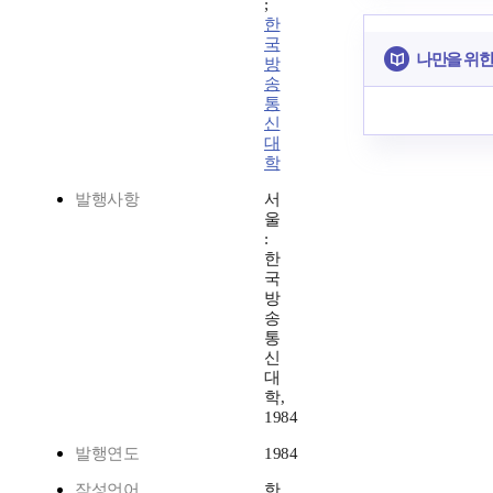
;
한
국
나만을 위한
방
송
통
신
대
학
발행사항
서
울
:
한
국
방
송
통
신
대
학,
1984
발행연도
1984
작성언어
한