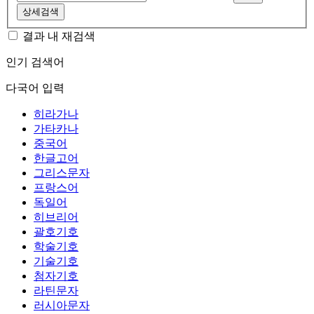
상세검색
결과 내 재검색
인기 검색어
다국어 입력
히라가나
가타카나
중국어
한글고어
그리스문자
프랑스어
독일어
히브리어
괄호기호
학술기호
기술기호
첨자기호
라틴문자
러시아문자