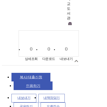
교
도
서
관
0
0
0
상세조회
다운로드
내보내기
복사/대출신청
인용하기
내보내기
내책장담기
공유하기
오류접수