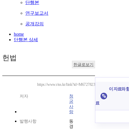
단행본
연구보고서
공개강의
home
단행본 상세
헌법
한글로보기
https://www.riss.kr/link?id=M6727823
이 자료와 함
저자
청
궁
료
사
랑
발행사항
동
경