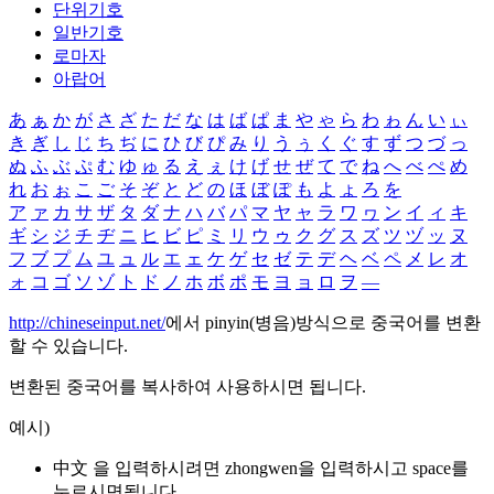
단위기호
일반기호
로마자
아랍어
あ
ぁ
か
が
さ
ざ
た
だ
な
は
ば
ぱ
ま
や
ゃ
ら
わ
ゎ
ん
い
ぃ
き
ぎ
し
じ
ち
ぢ
に
ひ
び
ぴ
み
り
う
ぅ
く
ぐ
す
ず
つ
づ
っ
ぬ
ふ
ぶ
ぷ
む
ゆ
ゅ
る
え
ぇ
け
げ
せ
ぜ
て
で
ね
へ
べ
ぺ
め
れ
お
ぉ
こ
ご
そ
ぞ
と
ど
の
ほ
ぼ
ぽ
も
よ
ょ
ろ
を
ア
ァ
カ
サ
ザ
タ
ダ
ナ
ハ
バ
パ
マ
ヤ
ャ
ラ
ワ
ヮ
ン
イ
ィ
キ
ギ
シ
ジ
チ
ヂ
ニ
ヒ
ビ
ピ
ミ
リ
ウ
ゥ
ク
グ
ス
ズ
ツ
ヅ
ッ
ヌ
フ
ブ
プ
ム
ユ
ュ
ル
エ
ェ
ケ
ゲ
セ
ゼ
テ
デ
ヘ
ベ
ペ
メ
レ
オ
ォ
コ
ゴ
ソ
ゾ
ト
ド
ノ
ホ
ボ
ポ
モ
ヨ
ョ
ロ
ヲ
―
http://chineseinput.net/
에서 pinyin(병음)방식으로 중국어를 변환
할 수 있습니다.
변환된 중국어를 복사하여 사용하시면 됩니다.
예시)
中文 을 입력하시려면
zhongwen
을 입력하시고 space를
누르시면됩니다.