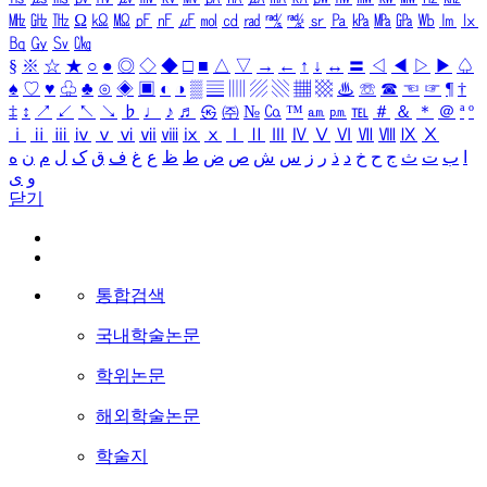
㎒
㎓
㎔
Ω
㏀
㏁
㎊
㎋
㎌
㏖
㏅
㎭
㎮
㎯
㏛
㎩
㎪
㎫
㎬
㏝
㏐
㏓
㏃
㏉
㏜
㏆
§
※
☆
★
○
●
◎
◇
◆
□
■
△
▽
→
←
↑
↓
↔
〓
◁
◀
▷
▶
♤
♠
♡
♥
♧
♣
⊙
◈
▣
◐
◑
▒
▤
▥
▨
▧
▦
▩
♨
☏
☎
☜
☞
¶
†
‡
↕
↗
↙
↖
↘
♭
♩
♪
♬
㉿
㈜
№
㏇
™
㏂
㏘
℡
＃
＆
＊
＠
ª
º
ⅰ
ⅱ
ⅲ
ⅳ
ⅴ
ⅵ
ⅶ
ⅷ
ⅸ
ⅹ
Ⅰ
Ⅱ
Ⅲ
Ⅳ
Ⅴ
Ⅵ
Ⅶ
Ⅷ
Ⅸ
Ⅹ
ا
ب
ت
ث
ج
ح
خ
د
ذ
ر
ز
س
ش
ص
ض
ط
ظ
ع
غ
ف
ق
ک
ل
م
ن
ه
و
ی
닫기
통합검색
국내학술논문
학위논문
해외학술논문
학술지