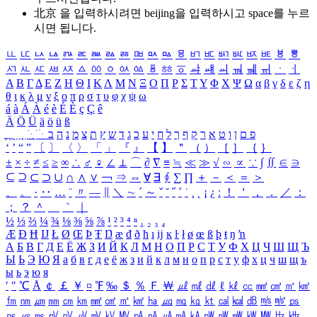
北京 을 입력하시려면
beijing
을 입력하시고 space를 누르
시면 됩니다.
ㅥ
ㅦ
ㅧ
ㅨ
ㅩ
ㅪ
ㅫ
ㅬ
ㅭ
ㅮ
ㅯ
ㅰ
ㅱ
ㅲ
ㅳ
ㅴ
ㅵ
ㅶ
ㅷ
ㅸ
ㅹ
ㅺ
ㅻ
ㅼ
ㅽ
ㅾ
ㅿ
ㆀ
ㆁ
ㆂ
ㆃ
ㆄ
ㆅ
ㆆ
ㆇ
ㆈ
ㆉ
ㆊ
ㆋ
ㆌ
ㆍ
ㆎ
Α
Β
Γ
Δ
Ε
Ζ
Η
Θ
Ι
Κ
Λ
Μ
Ν
Ξ
Ο
Π
Ρ
Σ
Τ
Υ
Φ
Χ
Ψ
Ω
α
β
γ
δ
ε
ζ
η
θ
ι
κ
λ
μ
ν
ξ
ο
π
ρ
σ
τ
υ
φ
χ
ψ
ω
á
à
Á
À
é
è
É
È
ç
Ç
ê
Ä
Ö
Ü
ä
ö
ü
ß
ְ
ֳ
ֲ
ֱ
ָ
ַ
ֵ
ֶ
ִ
ֹ
ּ
ֻ
ׂ
ׁ
ּ
ב
ה
נ
מ
צ
ת
ץ
ש
ד
ג
כ
ע
י
ח
ל
ך
ף
ק
ר
א
ט
ו
ן
ם
פ
‘
’
“
”
〔
〕
〈
〉
「
」
『
』
【
】
＂
（
）
［
］
｛
｝
±
×
÷
≠
≤
≥
∞
∴
♂
♀
∠
⊥
⌒
∂
∇
≡
≒
≪
≫
√
∽
∝
∵
∫
∬
∈
∋
⊆
⊇
⊂
⊃
∪
∩
∧
∨
￢
⇒
⇔
∀
∃
∮
∑
∏
＋
－
＜
＝
＞
、
。
·
‥
…
¨
〃
―
∥
＼
∼
´
～
ˇ
˘
˝
˚
˙
¸
˛
¡
¿
ː
！
＇
，
．
／
：
；
？
＾
＿
｀
｜
½
⅓
⅔
¼
¾
⅛
⅜
⅝
⅞
¹
²
³
⁴
ⁿ
₁
₂
₃
₄
Æ
Ð
Ħ
Ĳ
Ł
Ø
Œ
Þ
Ŧ
Ŋ
æ
đ
ð
ħ
ı
ĳ
ĸ
ŀ
ł
ø
œ
ß
þ
ŧ
ŋ
ŉ
А
Б
В
Г
Д
Е
Ё
Ж
З
И
Й
К
Л
М
Н
О
П
Р
С
Т
У
Ф
Х
Ц
Ч
Ш
Щ
Ъ
Ы
Ь
Э
Ю
Я
а
б
в
г
д
е
ё
ж
з
и
й
к
л
м
н
о
п
р
с
т
у
ф
х
ц
ч
ш
щ
ъ
ы
ь
э
ю
я
′
″
℃
Å
￠
￡
￥
¤
℉
‰
＄
％
Ｆ
￦
㎕
㎖
㎗
ℓ
㎘
㏄
㎣
㎤
㎥
㎦
㎙
㎚
㎛
㎜
㎝
㎞
㎟
㎠
㎡
㎢
㏊
㎍
㎎
㎏
㏏
㎈
㎉
㏈
㎧
㎨
㎰
㎱
㎲
㎳
㎴
㎵
㎶
㎷
㎸
㎹
㎀
㎁
㎂
㎃
㎄
㎺
㎻
㎽
㎾
㎿
㎐
㎑