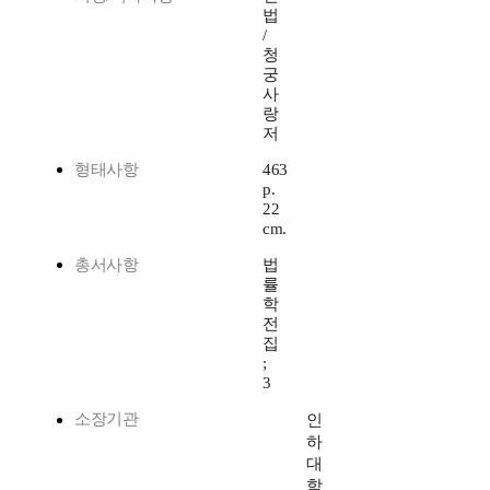
법
/
청
궁
사
랑
저
형태사항
463
p.
22
cm.
총서사항
법
률
학
전
집
;
3
소장기관
인
하
대
학