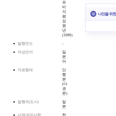
유
비
각
나만을 위한
평
성
원
년
(1989)
발행연도
-
작성언어
일
본
어
자료형태
단
행
본
(다
권
본)
발행국(도시)
일
본
서명/저자사항
헌