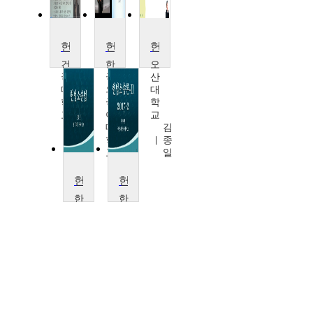
헌법
헌법과 인권
헌법의 기초
건
한
오
국
국
산
대
외
대
학
국
학
교
어
교
이
대
김
현
학
종
출
교
일
김
기
헌법소송법
헌법소송론
태
한
한
국
국
외
외
국
국
어
어
대
대
학
학
교
교
전
전
학
학