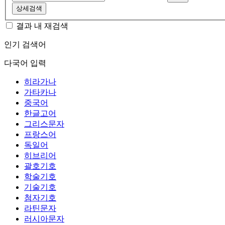
상세검색
결과 내 재검색
인기 검색어
다국어 입력
히라가나
가타카나
중국어
한글고어
그리스문자
프랑스어
독일어
히브리어
괄호기호
학술기호
기술기호
첨자기호
라틴문자
러시아문자