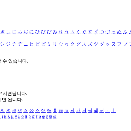
ぎ
し
じ
ち
ぢ
に
ひ
び
ぴ
み
り
う
ぅ
く
ぐ
す
ず
つ
づ
っ
ぬ
ふ
シ
ジ
チ
ヂ
ニ
ヒ
ビ
ピ
ミ
リ
ウ
ゥ
ク
グ
ス
ズ
ツ
ヅ
ッ
ヌ
フ
ブ
할 수 있습니다.
누르시면됩니다.
시면 됩니다.
ㅻ
ㅼ
ㅽ
ㅾ
ㅿ
ㆀ
ㆁ
ㆂ
ㆃ
ㆄ
ㆅ
ㆆ
ㆇ
ㆈ
ㆉ
ㆊ
ㆋ
ㆌ
ㆍ
ㆎ
θ
ι
κ
λ
μ
ν
ξ
ο
π
ρ
σ
τ
υ
φ
χ
ψ
ω