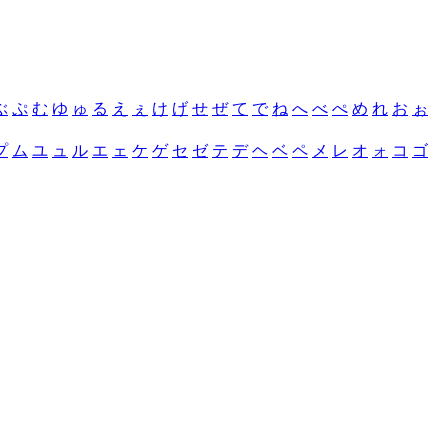
ぶ
ぷ
む
ゆ
ゅ
る
え
ぇ
け
げ
せ
ぜ
て
で
ね
へ
べ
ぺ
め
れ
お
ぉ
プ
ム
ユ
ュ
ル
エ
ェ
ケ
ゲ
セ
ゼ
テ
デ
ヘ
ベ
ペ
メ
レ
オ
ォ
コ
ゴ