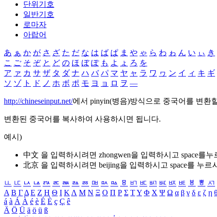
단위기호
일반기호
로마자
아랍어
あ
ぁ
か
が
さ
ざ
た
だ
な
は
ば
ぱ
ま
や
ゃ
ら
わ
ゎ
ん
い
ぃ
き
こ
ご
そ
ぞ
と
ど
の
ほ
ぼ
ぽ
も
よ
ょ
ろ
を
ア
ァ
カ
サ
ザ
タ
ダ
ナ
ハ
バ
パ
マ
ヤ
ャ
ラ
ワ
ヮ
ン
イ
ィ
キ
ギ
ソ
ゾ
ト
ド
ノ
ホ
ボ
ポ
モ
ヨ
ョ
ロ
ヲ
―
http://chineseinput.net/
에서 pinyin(병음)방식으로 중국어를 변환
변환된 중국어를 복사하여 사용하시면 됩니다.
예시)
中文 을 입력하시려면
zhongwen
을 입력하시고 space를
北京 을 입력하시려면
beijing
을 입력하시고 space를 누르
ㅥ
ㅦ
ㅧ
ㅨ
ㅩ
ㅪ
ㅫ
ㅬ
ㅭ
ㅮ
ㅯ
ㅰ
ㅱ
ㅲ
ㅳ
ㅴ
ㅵ
ㅶ
ㅷ
ㅸ
ㅹ
ㅺ
Α
Β
Γ
Δ
Ε
Ζ
Η
Θ
Ι
Κ
Λ
Μ
Ν
Ξ
Ο
Π
Ρ
Σ
Τ
Υ
Φ
Χ
Ψ
Ω
α
β
γ
δ
ε
ζ
η
á
à
Á
À
é
è
É
È
ç
Ç
ê
Ä
Ö
Ü
ä
ö
ü
ß