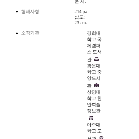
훈 저.
형태사항
214 p.:
삽도;
23 cm.
소장기관
경희대
학교 국
제캠퍼
스 도서
관
광운대
학교 중
앙도서
관
상명대
학교 천
안학술
정보관
아주대
학교 도
서관