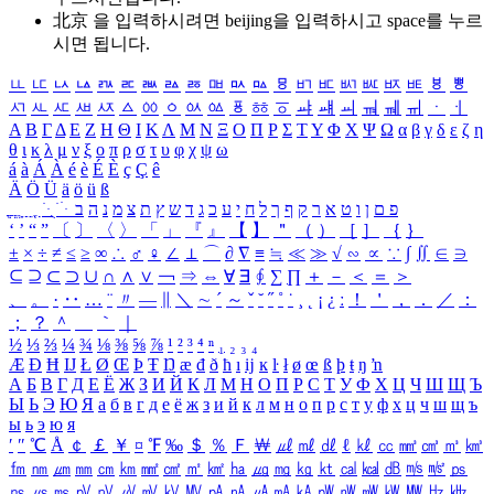
北京 을 입력하시려면
beijing
을 입력하시고 space를 누르
시면 됩니다.
ㅥ
ㅦ
ㅧ
ㅨ
ㅩ
ㅪ
ㅫ
ㅬ
ㅭ
ㅮ
ㅯ
ㅰ
ㅱ
ㅲ
ㅳ
ㅴ
ㅵ
ㅶ
ㅷ
ㅸ
ㅹ
ㅺ
ㅻ
ㅼ
ㅽ
ㅾ
ㅿ
ㆀ
ㆁ
ㆂ
ㆃ
ㆄ
ㆅ
ㆆ
ㆇ
ㆈ
ㆉ
ㆊ
ㆋ
ㆌ
ㆍ
ㆎ
Α
Β
Γ
Δ
Ε
Ζ
Η
Θ
Ι
Κ
Λ
Μ
Ν
Ξ
Ο
Π
Ρ
Σ
Τ
Υ
Φ
Χ
Ψ
Ω
α
β
γ
δ
ε
ζ
η
θ
ι
κ
λ
μ
ν
ξ
ο
π
ρ
σ
τ
υ
φ
χ
ψ
ω
á
à
Á
À
é
è
É
È
ç
Ç
ê
Ä
Ö
Ü
ä
ö
ü
ß
ְ
ֳ
ֲ
ֱ
ָ
ַ
ֵ
ֶ
ִ
ֹ
ּ
ֻ
ׂ
ׁ
ּ
ב
ה
נ
מ
צ
ת
ץ
ש
ד
ג
כ
ע
י
ח
ל
ך
ף
ק
ר
א
ט
ו
ן
ם
פ
‘
’
“
”
〔
〕
〈
〉
「
」
『
』
【
】
＂
（
）
［
］
｛
｝
±
×
÷
≠
≤
≥
∞
∴
♂
♀
∠
⊥
⌒
∂
∇
≡
≒
≪
≫
√
∽
∝
∵
∫
∬
∈
∋
⊆
⊇
⊂
⊃
∪
∩
∧
∨
￢
⇒
⇔
∀
∃
∮
∑
∏
＋
－
＜
＝
＞
、
。
·
‥
…
¨
〃
―
∥
＼
∼
´
～
ˇ
˘
˝
˚
˙
¸
˛
¡
¿
ː
！
＇
，
．
／
：
；
？
＾
＿
｀
｜
½
⅓
⅔
¼
¾
⅛
⅜
⅝
⅞
¹
²
³
⁴
ⁿ
₁
₂
₃
₄
Æ
Ð
Ħ
Ĳ
Ł
Ø
Œ
Þ
Ŧ
Ŋ
æ
đ
ð
ħ
ı
ĳ
ĸ
ŀ
ł
ø
œ
ß
þ
ŧ
ŋ
ŉ
А
Б
В
Г
Д
Е
Ё
Ж
З
И
Й
К
Л
М
Н
О
П
Р
С
Т
У
Ф
Х
Ц
Ч
Ш
Щ
Ъ
Ы
Ь
Э
Ю
Я
а
б
в
г
д
е
ё
ж
з
и
й
к
л
м
н
о
п
р
с
т
у
ф
х
ц
ч
ш
щ
ъ
ы
ь
э
ю
я
′
″
℃
Å
￠
￡
￥
¤
℉
‰
＄
％
Ｆ
￦
㎕
㎖
㎗
ℓ
㎘
㏄
㎣
㎤
㎥
㎦
㎙
㎚
㎛
㎜
㎝
㎞
㎟
㎠
㎡
㎢
㏊
㎍
㎎
㎏
㏏
㎈
㎉
㏈
㎧
㎨
㎰
㎱
㎲
㎳
㎴
㎵
㎶
㎷
㎸
㎹
㎀
㎁
㎂
㎃
㎄
㎺
㎻
㎽
㎾
㎿
㎐
㎑