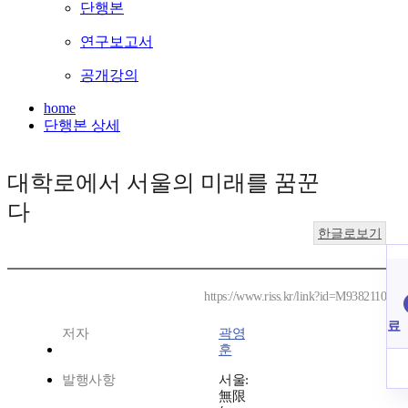
단행본
연구보고서
공개강의
home
단행본 상세
대학로에서 서울의 미래를 꿈꾼
다
한글로보기
https://www.riss.kr/link?id=M9382110
료
저자
곽영
훈
발행사항
서울:
無限