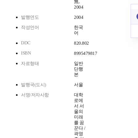
無,
2004
발행연도
2004
작성언어
한국
어
DDC
820.802
ISBN
8995479817
자료형태
일반
단행
본
발행국(도시)
서울
서명/저자사항
대학
로에
서 서
울의
미래
를 꿈
꾼다 /
곽영