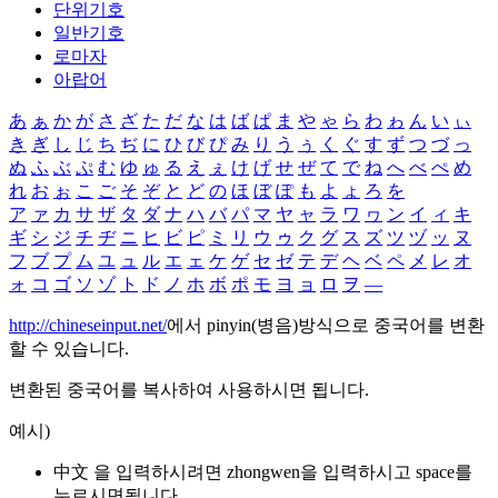
단위기호
일반기호
로마자
아랍어
あ
ぁ
か
が
さ
ざ
た
だ
な
は
ば
ぱ
ま
や
ゃ
ら
わ
ゎ
ん
い
ぃ
き
ぎ
し
じ
ち
ぢ
に
ひ
び
ぴ
み
り
う
ぅ
く
ぐ
す
ず
つ
づ
っ
ぬ
ふ
ぶ
ぷ
む
ゆ
ゅ
る
え
ぇ
け
げ
せ
ぜ
て
で
ね
へ
べ
ぺ
め
れ
お
ぉ
こ
ご
そ
ぞ
と
ど
の
ほ
ぼ
ぽ
も
よ
ょ
ろ
を
ア
ァ
カ
サ
ザ
タ
ダ
ナ
ハ
バ
パ
マ
ヤ
ャ
ラ
ワ
ヮ
ン
イ
ィ
キ
ギ
シ
ジ
チ
ヂ
ニ
ヒ
ビ
ピ
ミ
リ
ウ
ゥ
ク
グ
ス
ズ
ツ
ヅ
ッ
ヌ
フ
ブ
プ
ム
ユ
ュ
ル
エ
ェ
ケ
ゲ
セ
ゼ
テ
デ
ヘ
ベ
ペ
メ
レ
オ
ォ
コ
ゴ
ソ
ゾ
ト
ド
ノ
ホ
ボ
ポ
モ
ヨ
ョ
ロ
ヲ
―
http://chineseinput.net/
에서 pinyin(병음)방식으로 중국어를 변환
할 수 있습니다.
변환된 중국어를 복사하여 사용하시면 됩니다.
예시)
中文 을 입력하시려면
zhongwen
을 입력하시고 space를
누르시면됩니다.