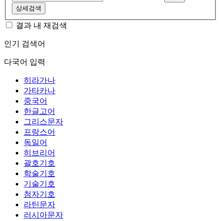
상세검색
결과 내 재검색
인기 검색어
다국어 입력
히라가나
가타카나
중국어
한글고어
그리스문자
프랑스어
독일어
히브리어
괄호기호
학술기호
기술기호
첨자기호
라틴문자
러시아문자