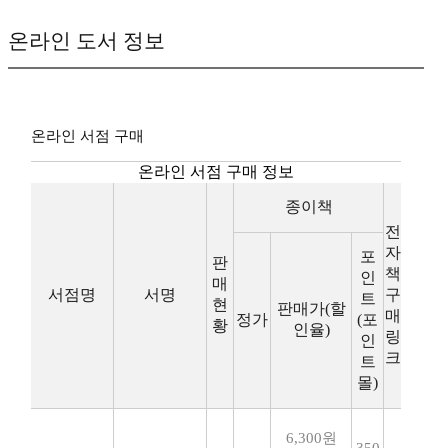
온라인 도서 정보
온라인 서점 구매
온라인 서점 구매 정보
종이책
전
자
포
판
책
인
매
서점명
서명
구
트
현
판매가(할
매
정가
(포
황
인율)
링
인
크
트
몰)
6,300원