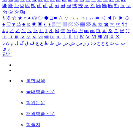
㎒
㎓
㎔
Ω
㏀
㏁
㎊
㎋
㎌
㏖
㏅
㎭
㎮
㎯
㏛
㎩
㎪
㎫
㎬
㏝
㏐
㏓
㏃
㏉
㏜
㏆
§
※
☆
★
○
●
◎
◇
◆
□
■
△
▽
→
←
↑
↓
↔
〓
◁
◀
▷
▶
♤
♠
♡
♥
♧
♣
⊙
◈
▣
◐
◑
▒
▤
▥
▨
▧
▦
▩
♨
☏
☎
☜
☞
¶
†
‡
↕
↗
↙
↖
↘
♭
♩
♪
♬
㉿
㈜
№
㏇
™
㏂
㏘
℡
＃
＆
＊
＠
ª
º
ⅰ
ⅱ
ⅲ
ⅳ
ⅴ
ⅵ
ⅶ
ⅷ
ⅸ
ⅹ
Ⅰ
Ⅱ
Ⅲ
Ⅳ
Ⅴ
Ⅵ
Ⅶ
Ⅷ
Ⅸ
Ⅹ
ا
ب
ت
ث
ج
ح
خ
د
ذ
ر
ز
س
ش
ص
ض
ط
ظ
ع
غ
ف
ق
ک
ل
م
ن
ه
و
ی
닫기
통합검색
국내학술논문
학위논문
해외학술논문
학술지