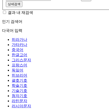
상세검색
결과 내 재검색
인기 검색어
다국어 입력
히라가나
가타카나
중국어
한글고어
그리스문자
프랑스어
독일어
히브리어
괄호기호
학술기호
기술기호
첨자기호
라틴문자
러시아문자