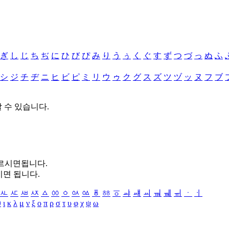
ぎ
し
じ
ち
ぢ
に
ひ
び
ぴ
み
り
う
ぅ
く
ぐ
す
ず
つ
づ
っ
ぬ
ふ
シ
ジ
チ
ヂ
ニ
ヒ
ビ
ピ
ミ
リ
ウ
ゥ
ク
グ
ス
ズ
ツ
ヅ
ッ
ヌ
フ
ブ
할 수 있습니다.
누르시면됩니다.
시면 됩니다.
ㅻ
ㅼ
ㅽ
ㅾ
ㅿ
ㆀ
ㆁ
ㆂ
ㆃ
ㆄ
ㆅ
ㆆ
ㆇ
ㆈ
ㆉ
ㆊ
ㆋ
ㆌ
ㆍ
ㆎ
θ
ι
κ
λ
μ
ν
ξ
ο
π
ρ
σ
τ
υ
φ
χ
ψ
ω