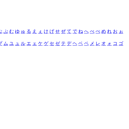
ぶ
ぷ
む
ゆ
ゅ
る
え
ぇ
け
げ
せ
ぜ
て
で
ね
へ
べ
ぺ
め
れ
お
ぉ
プ
ム
ユ
ュ
ル
エ
ェ
ケ
ゲ
セ
ゼ
テ
デ
ヘ
ベ
ペ
メ
レ
オ
ォ
コ
ゴ