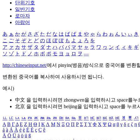
단위기호
일반기호
로마자
아랍어
あ
ぁ
か
が
さ
ざ
た
だ
な
は
ば
ぱ
ま
や
ゃ
ら
わ
ゎ
ん
い
ぃ
き
こ
ご
そ
ぞ
と
ど
の
ほ
ぼ
ぽ
も
よ
ょ
ろ
を
ア
ァ
カ
サ
ザ
タ
ダ
ナ
ハ
バ
パ
マ
ヤ
ャ
ラ
ワ
ヮ
ン
イ
ィ
キ
ギ
ソ
ゾ
ト
ド
ノ
ホ
ボ
ポ
モ
ヨ
ョ
ロ
ヲ
―
http://chineseinput.net/
에서 pinyin(병음)방식으로 중국어를 변환
변환된 중국어를 복사하여 사용하시면 됩니다.
예시)
中文 을 입력하시려면
zhongwen
을 입력하시고 space를
北京 을 입력하시려면
beijing
을 입력하시고 space를 누르
ㅥ
ㅦ
ㅧ
ㅨ
ㅩ
ㅪ
ㅫ
ㅬ
ㅭ
ㅮ
ㅯ
ㅰ
ㅱ
ㅲ
ㅳ
ㅴ
ㅵ
ㅶ
ㅷ
ㅸ
ㅹ
ㅺ
Α
Β
Γ
Δ
Ε
Ζ
Η
Θ
Ι
Κ
Λ
Μ
Ν
Ξ
Ο
Π
Ρ
Σ
Τ
Υ
Φ
Χ
Ψ
Ω
α
β
γ
δ
ε
ζ
η
á
à
Á
À
é
è
É
È
ç
Ç
ê
Ä
Ö
Ü
ä
ö
ü
ß