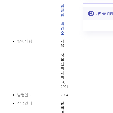
;
남
찬
나만을 위한
섭
;
박
경
순
발행사항
서
울
:
서
울
신
학
대
학
교,
2004
발행연도
2004
작성언어
한
국
어