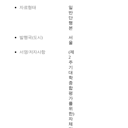
자료형태
일
반
단
행
본
발행국(도시)
서
울
서명/저자사항
(제
2
주
기
대
학
종
합
평
가
를
위
한)
자
체