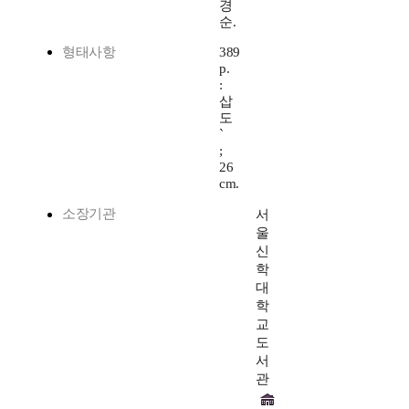
경
순.
형태사항
389
p.
:
삽
도
`
;
26
cm.
소장기관
서
울
신
학
대
학
교
도
서
관