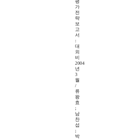
평
가
전
략
보
고
서
:
대
외
비
2004
년
3
월
/
류
왕
효
;
남
찬
섭
;
박