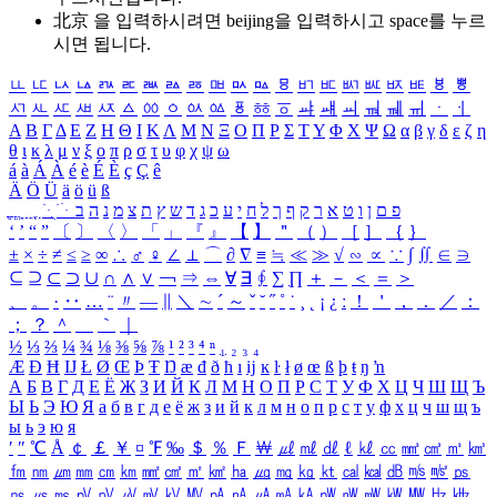
北京 을 입력하시려면
beijing
을 입력하시고 space를 누르
시면 됩니다.
ㅥ
ㅦ
ㅧ
ㅨ
ㅩ
ㅪ
ㅫ
ㅬ
ㅭ
ㅮ
ㅯ
ㅰ
ㅱ
ㅲ
ㅳ
ㅴ
ㅵ
ㅶ
ㅷ
ㅸ
ㅹ
ㅺ
ㅻ
ㅼ
ㅽ
ㅾ
ㅿ
ㆀ
ㆁ
ㆂ
ㆃ
ㆄ
ㆅ
ㆆ
ㆇ
ㆈ
ㆉ
ㆊ
ㆋ
ㆌ
ㆍ
ㆎ
Α
Β
Γ
Δ
Ε
Ζ
Η
Θ
Ι
Κ
Λ
Μ
Ν
Ξ
Ο
Π
Ρ
Σ
Τ
Υ
Φ
Χ
Ψ
Ω
α
β
γ
δ
ε
ζ
η
θ
ι
κ
λ
μ
ν
ξ
ο
π
ρ
σ
τ
υ
φ
χ
ψ
ω
á
à
Á
À
é
è
É
È
ç
Ç
ê
Ä
Ö
Ü
ä
ö
ü
ß
ְ
ֳ
ֲ
ֱ
ָ
ַ
ֵ
ֶ
ִ
ֹ
ּ
ֻ
ׂ
ׁ
ּ
ב
ה
נ
מ
צ
ת
ץ
ש
ד
ג
כ
ע
י
ח
ל
ך
ף
ק
ר
א
ט
ו
ן
ם
פ
‘
’
“
”
〔
〕
〈
〉
「
」
『
』
【
】
＂
（
）
［
］
｛
｝
±
×
÷
≠
≤
≥
∞
∴
♂
♀
∠
⊥
⌒
∂
∇
≡
≒
≪
≫
√
∽
∝
∵
∫
∬
∈
∋
⊆
⊇
⊂
⊃
∪
∩
∧
∨
￢
⇒
⇔
∀
∃
∮
∑
∏
＋
－
＜
＝
＞
、
。
·
‥
…
¨
〃
―
∥
＼
∼
´
～
ˇ
˘
˝
˚
˙
¸
˛
¡
¿
ː
！
＇
，
．
／
：
；
？
＾
＿
｀
｜
½
⅓
⅔
¼
¾
⅛
⅜
⅝
⅞
¹
²
³
⁴
ⁿ
₁
₂
₃
₄
Æ
Ð
Ħ
Ĳ
Ł
Ø
Œ
Þ
Ŧ
Ŋ
æ
đ
ð
ħ
ı
ĳ
ĸ
ŀ
ł
ø
œ
ß
þ
ŧ
ŋ
ŉ
А
Б
В
Г
Д
Е
Ё
Ж
З
И
Й
К
Л
М
Н
О
П
Р
С
Т
У
Ф
Х
Ц
Ч
Ш
Щ
Ъ
Ы
Ь
Э
Ю
Я
а
б
в
г
д
е
ё
ж
з
и
й
к
л
м
н
о
п
р
с
т
у
ф
х
ц
ч
ш
щ
ъ
ы
ь
э
ю
я
′
″
℃
Å
￠
￡
￥
¤
℉
‰
＄
％
Ｆ
￦
㎕
㎖
㎗
ℓ
㎘
㏄
㎣
㎤
㎥
㎦
㎙
㎚
㎛
㎜
㎝
㎞
㎟
㎠
㎡
㎢
㏊
㎍
㎎
㎏
㏏
㎈
㎉
㏈
㎧
㎨
㎰
㎱
㎲
㎳
㎴
㎵
㎶
㎷
㎸
㎹
㎀
㎁
㎂
㎃
㎄
㎺
㎻
㎽
㎾
㎿
㎐
㎑