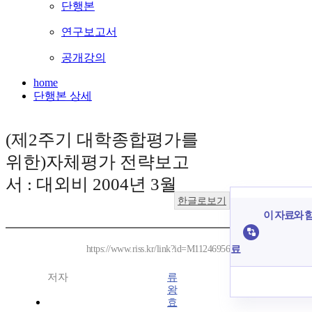
단행본
연구보고서
공개강의
home
단행본 상세
(제2주기 대학종합평가를
위한)자체평가 전략보고
서 : 대외비 2004년 3월
한글로보기
이 자료와 함
료
https://www.riss.kr/link?id=M11246956
저자
류
왕
효