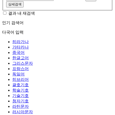
상세검색
결과 내 재검색
인기 검색어
다국어 입력
히라가나
가타카나
중국어
한글고어
그리스문자
프랑스어
독일어
히브리어
괄호기호
학술기호
기술기호
첨자기호
라틴문자
러시아문자