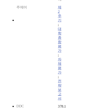
주제어
제
2
주
기
;
대
학
종
합
평
가
;
자
체
평
가
;
전
략
보
고
서
DDC
378.1