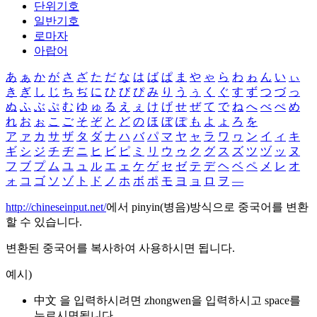
단위기호
일반기호
로마자
아랍어
あ
ぁ
か
が
さ
ざ
た
だ
な
は
ば
ぱ
ま
や
ゃ
ら
わ
ゎ
ん
い
ぃ
き
ぎ
し
じ
ち
ぢ
に
ひ
び
ぴ
み
り
う
ぅ
く
ぐ
す
ず
つ
づ
っ
ぬ
ふ
ぶ
ぷ
む
ゆ
ゅ
る
え
ぇ
け
げ
せ
ぜ
て
で
ね
へ
べ
ぺ
め
れ
お
ぉ
こ
ご
そ
ぞ
と
ど
の
ほ
ぼ
ぽ
も
よ
ょ
ろ
を
ア
ァ
カ
サ
ザ
タ
ダ
ナ
ハ
バ
パ
マ
ヤ
ャ
ラ
ワ
ヮ
ン
イ
ィ
キ
ギ
シ
ジ
チ
ヂ
ニ
ヒ
ビ
ピ
ミ
リ
ウ
ゥ
ク
グ
ス
ズ
ツ
ヅ
ッ
ヌ
フ
ブ
プ
ム
ユ
ュ
ル
エ
ェ
ケ
ゲ
セ
ゼ
テ
デ
ヘ
ベ
ペ
メ
レ
オ
ォ
コ
ゴ
ソ
ゾ
ト
ド
ノ
ホ
ボ
ポ
モ
ヨ
ョ
ロ
ヲ
―
http://chineseinput.net/
에서 pinyin(병음)방식으로 중국어를 변환
할 수 있습니다.
변환된 중국어를 복사하여 사용하시면 됩니다.
예시)
中文 을 입력하시려면
zhongwen
을 입력하시고 space를
누르시면됩니다.