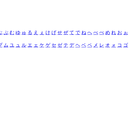
ぶ
ぷ
む
ゆ
ゅ
る
え
ぇ
け
げ
せ
ぜ
て
で
ね
へ
べ
ぺ
め
れ
お
ぉ
プ
ム
ユ
ュ
ル
エ
ェ
ケ
ゲ
セ
ゼ
テ
デ
ヘ
ベ
ペ
メ
レ
オ
ォ
コ
ゴ