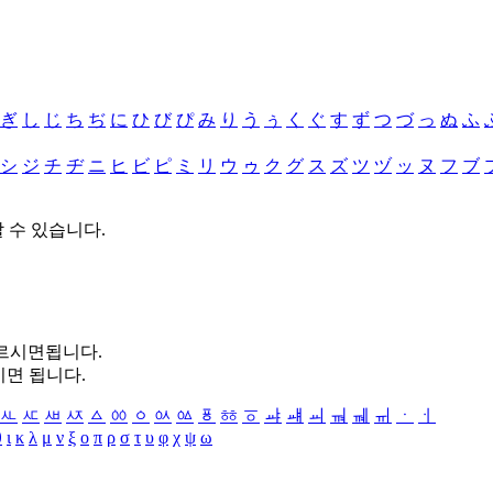
ぎ
し
じ
ち
ぢ
に
ひ
び
ぴ
み
り
う
ぅ
く
ぐ
す
ず
つ
づ
っ
ぬ
ふ
シ
ジ
チ
ヂ
ニ
ヒ
ビ
ピ
ミ
リ
ウ
ゥ
ク
グ
ス
ズ
ツ
ヅ
ッ
ヌ
フ
ブ
할 수 있습니다.
누르시면됩니다.
시면 됩니다.
ㅻ
ㅼ
ㅽ
ㅾ
ㅿ
ㆀ
ㆁ
ㆂ
ㆃ
ㆄ
ㆅ
ㆆ
ㆇ
ㆈ
ㆉ
ㆊ
ㆋ
ㆌ
ㆍ
ㆎ
θ
ι
κ
λ
μ
ν
ξ
ο
π
ρ
σ
τ
υ
φ
χ
ψ
ω