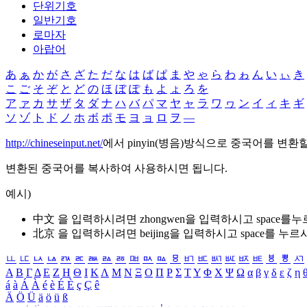
단위기호
일반기호
로마자
아랍어
あ
ぁ
か
が
さ
ざ
た
だ
な
は
ば
ぱ
ま
や
ゃ
ら
わ
ゎ
ん
い
ぃ
き
こ
ご
そ
ぞ
と
ど
の
ほ
ぼ
ぽ
も
よ
ょ
ろ
を
ア
ァ
カ
サ
ザ
タ
ダ
ナ
ハ
バ
パ
マ
ヤ
ャ
ラ
ワ
ヮ
ン
イ
ィ
キ
ギ
ソ
ゾ
ト
ド
ノ
ホ
ボ
ポ
モ
ヨ
ョ
ロ
ヲ
―
http://chineseinput.net/
에서 pinyin(병음)방식으로 중국어를 변환
변환된 중국어를 복사하여 사용하시면 됩니다.
예시)
中文 을 입력하시려면
zhongwen
을 입력하시고 space를
北京 을 입력하시려면
beijing
을 입력하시고 space를 누르
ㅥ
ㅦ
ㅧ
ㅨ
ㅩ
ㅪ
ㅫ
ㅬ
ㅭ
ㅮ
ㅯ
ㅰ
ㅱ
ㅲ
ㅳ
ㅴ
ㅵ
ㅶ
ㅷ
ㅸ
ㅹ
ㅺ
Α
Β
Γ
Δ
Ε
Ζ
Η
Θ
Ι
Κ
Λ
Μ
Ν
Ξ
Ο
Π
Ρ
Σ
Τ
Υ
Φ
Χ
Ψ
Ω
α
β
γ
δ
ε
ζ
η
á
à
Á
À
é
è
É
È
ç
Ç
ê
Ä
Ö
Ü
ä
ö
ü
ß