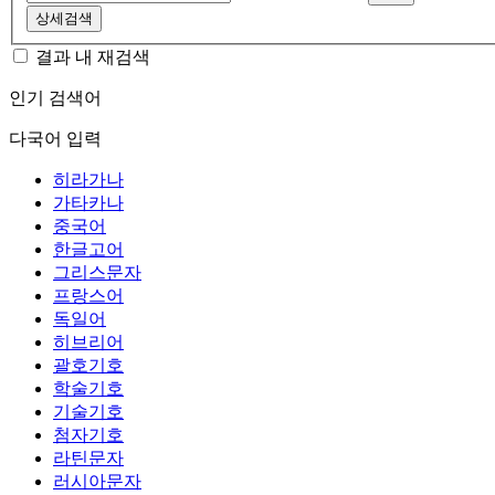
상세검색
결과 내 재검색
인기 검색어
다국어 입력
히라가나
가타카나
중국어
한글고어
그리스문자
프랑스어
독일어
히브리어
괄호기호
학술기호
기술기호
첨자기호
라틴문자
러시아문자