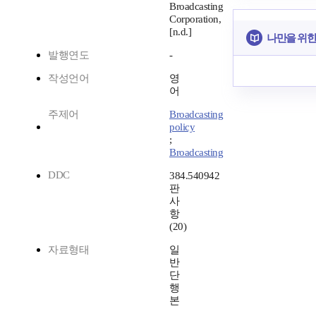
Broadcasting
Corporation,
[n.d.]
나만을 위한
발행연도
-
작성언어
영
어
주제어
Broadcasting
policy
;
Broadcasting
DDC
384.540942
판
사
항
(20)
자료형태
일
반
단
행
본