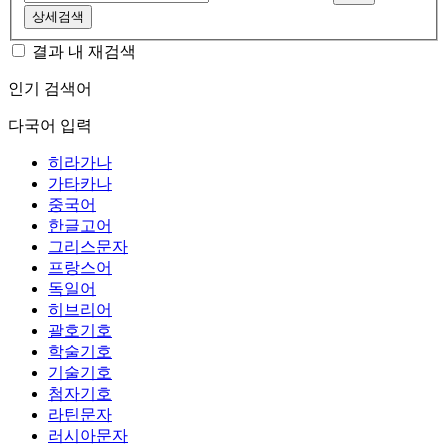
상세검색
결과 내 재검색
인기 검색어
다국어 입력
히라가나
가타카나
중국어
한글고어
그리스문자
프랑스어
독일어
히브리어
괄호기호
학술기호
기술기호
첨자기호
라틴문자
러시아문자