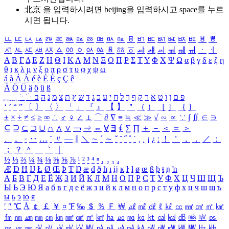
北京 을 입력하시려면
beijing
을 입력하시고 space를 누르
시면 됩니다.
ㅥ
ㅦ
ㅧ
ㅨ
ㅩ
ㅪ
ㅫ
ㅬ
ㅭ
ㅮ
ㅯ
ㅰ
ㅱ
ㅲ
ㅳ
ㅴ
ㅵ
ㅶ
ㅷ
ㅸ
ㅹ
ㅺ
ㅻ
ㅼ
ㅽ
ㅾ
ㅿ
ㆀ
ㆁ
ㆂ
ㆃ
ㆄ
ㆅ
ㆆ
ㆇ
ㆈ
ㆉ
ㆊ
ㆋ
ㆌ
ㆍ
ㆎ
Α
Β
Γ
Δ
Ε
Ζ
Η
Θ
Ι
Κ
Λ
Μ
Ν
Ξ
Ο
Π
Ρ
Σ
Τ
Υ
Φ
Χ
Ψ
Ω
α
β
γ
δ
ε
ζ
η
θ
ι
κ
λ
μ
ν
ξ
ο
π
ρ
σ
τ
υ
φ
χ
ψ
ω
á
à
Á
À
é
è
É
È
ç
Ç
ê
Ä
Ö
Ü
ä
ö
ü
ß
ְ
ֳ
ֲ
ֱ
ָ
ַ
ֵ
ֶ
ִ
ֹ
ּ
ֻ
ׂ
ׁ
ּ
ב
ה
נ
מ
צ
ת
ץ
ש
ד
ג
כ
ע
י
ח
ל
ך
ף
ק
ר
א
ט
ו
ן
ם
פ
‘
’
“
”
〔
〕
〈
〉
「
」
『
』
【
】
＂
（
）
［
］
｛
｝
±
×
÷
≠
≤
≥
∞
∴
♂
♀
∠
⊥
⌒
∂
∇
≡
≒
≪
≫
√
∽
∝
∵
∫
∬
∈
∋
⊆
⊇
⊂
⊃
∪
∩
∧
∨
￢
⇒
⇔
∀
∃
∮
∑
∏
＋
－
＜
＝
＞
、
。
·
‥
…
¨
〃
―
∥
＼
∼
´
～
ˇ
˘
˝
˚
˙
¸
˛
¡
¿
ː
！
＇
，
．
／
：
；
？
＾
＿
｀
｜
½
⅓
⅔
¼
¾
⅛
⅜
⅝
⅞
¹
²
³
⁴
ⁿ
₁
₂
₃
₄
Æ
Ð
Ħ
Ĳ
Ł
Ø
Œ
Þ
Ŧ
Ŋ
æ
đ
ð
ħ
ı
ĳ
ĸ
ŀ
ł
ø
œ
ß
þ
ŧ
ŋ
ŉ
А
Б
В
Г
Д
Е
Ё
Ж
З
И
Й
К
Л
М
Н
О
П
Р
С
Т
У
Ф
Х
Ц
Ч
Ш
Щ
Ъ
Ы
Ь
Э
Ю
Я
а
б
в
г
д
е
ё
ж
з
и
й
к
л
м
н
о
п
р
с
т
у
ф
х
ц
ч
ш
щ
ъ
ы
ь
э
ю
я
′
″
℃
Å
￠
￡
￥
¤
℉
‰
＄
％
Ｆ
￦
㎕
㎖
㎗
ℓ
㎘
㏄
㎣
㎤
㎥
㎦
㎙
㎚
㎛
㎜
㎝
㎞
㎟
㎠
㎡
㎢
㏊
㎍
㎎
㎏
㏏
㎈
㎉
㏈
㎧
㎨
㎰
㎱
㎲
㎳
㎴
㎵
㎶
㎷
㎸
㎹
㎀
㎁
㎂
㎃
㎄
㎺
㎻
㎽
㎾
㎿
㎐
㎑