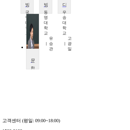
방송의 이해
방송론
디지털미디어기술이해
국
동
우
민
명
송
대
대
대
학
학
학
교
교
교
홍
유
고
주
승
광
현
관
일
문화콘텐츠의 이해
한
양
대
학
교
김
치
호
고객센터 (평일: 09:00~18:00)