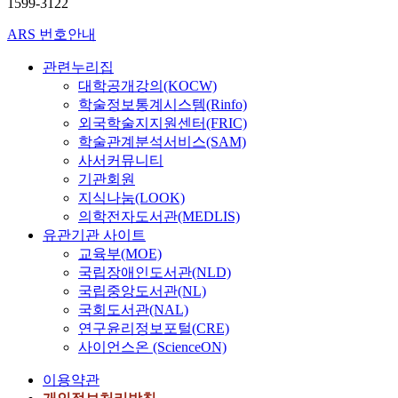
1599-3122
ARS 번호안내
관련누리집
대학공개강의(KOCW)
학술정보통계시스템(Rinfo)
외국학술지지원센터(FRIC)
학술관계분석서비스(SAM)
사서커뮤니티
기관회원
지식나눔(LOOK)
의학전자도서관(MEDLIS)
유관기관 사이트
교육부(MOE)
국립장애인도서관(NLD)
국립중앙도서관(NL)
국회도서관(NAL)
연구윤리정보포털(CRE)
사이언스온 (ScienceON)
이용약관