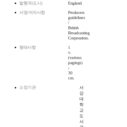
발행국(도시)
England
서명/저자사항
Producers
guidelines
/
British
Broadcasting
Corporation.
형태사항
1
v.
(various
pagings)
;
30
cm.
소장기관
서
강
대
학
교
도
서