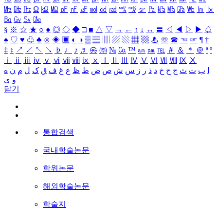
㎒
㎓
㎔
Ω
㏀
㏁
㎊
㎋
㎌
㏖
㏅
㎭
㎮
㎯
㏛
㎩
㎪
㎫
㎬
㏝
㏐
㏓
㏃
㏉
㏜
㏆
§
※
☆
★
○
●
◎
◇
◆
□
■
△
▽
→
←
↑
↓
↔
〓
◁
◀
▷
▶
♤
♠
♡
♥
♧
♣
⊙
◈
▣
◐
◑
▒
▤
▥
▨
▧
▦
▩
♨
☏
☎
☜
☞
¶
†
‡
↕
↗
↙
↖
↘
♭
♩
♪
♬
㉿
㈜
№
㏇
™
㏂
㏘
℡
＃
＆
＊
＠
ª
º
ⅰ
ⅱ
ⅲ
ⅳ
ⅴ
ⅵ
ⅶ
ⅷ
ⅸ
ⅹ
Ⅰ
Ⅱ
Ⅲ
Ⅳ
Ⅴ
Ⅵ
Ⅶ
Ⅷ
Ⅸ
Ⅹ
ا
ب
ت
ث
ج
ح
خ
د
ذ
ر
ز
س
ش
ص
ض
ط
ظ
ع
غ
ف
ق
ک
ل
م
ن
ه
و
ی
닫기
통합검색
국내학술논문
학위논문
해외학술논문
학술지