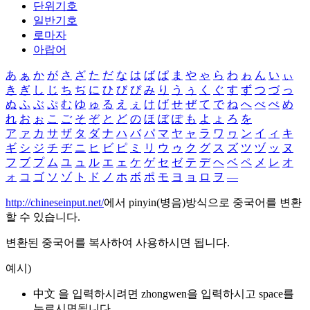
단위기호
일반기호
로마자
아랍어
あ
ぁ
か
が
さ
ざ
た
だ
な
は
ば
ぱ
ま
や
ゃ
ら
わ
ゎ
ん
い
ぃ
き
ぎ
し
じ
ち
ぢ
に
ひ
び
ぴ
み
り
う
ぅ
く
ぐ
す
ず
つ
づ
っ
ぬ
ふ
ぶ
ぷ
む
ゆ
ゅ
る
え
ぇ
け
げ
せ
ぜ
て
で
ね
へ
べ
ぺ
め
れ
お
ぉ
こ
ご
そ
ぞ
と
ど
の
ほ
ぼ
ぽ
も
よ
ょ
ろ
を
ア
ァ
カ
サ
ザ
タ
ダ
ナ
ハ
バ
パ
マ
ヤ
ャ
ラ
ワ
ヮ
ン
イ
ィ
キ
ギ
シ
ジ
チ
ヂ
ニ
ヒ
ビ
ピ
ミ
リ
ウ
ゥ
ク
グ
ス
ズ
ツ
ヅ
ッ
ヌ
フ
ブ
プ
ム
ユ
ュ
ル
エ
ェ
ケ
ゲ
セ
ゼ
テ
デ
ヘ
ベ
ペ
メ
レ
オ
ォ
コ
ゴ
ソ
ゾ
ト
ド
ノ
ホ
ボ
ポ
モ
ヨ
ョ
ロ
ヲ
―
http://chineseinput.net/
에서 pinyin(병음)방식으로 중국어를 변환
할 수 있습니다.
변환된 중국어를 복사하여 사용하시면 됩니다.
예시)
中文 을 입력하시려면
zhongwen
을 입력하시고 space를
누르시면됩니다.