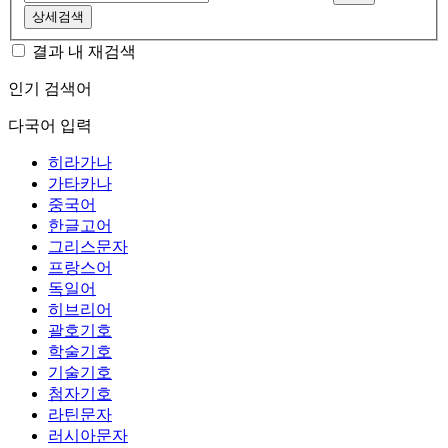
상세검색
결과 내 재검색
인기 검색어
다국어 입력
히라가나
가타카나
중국어
한글고어
그리스문자
프랑스어
독일어
히브리어
괄호기호
학술기호
기술기호
첨자기호
라틴문자
러시아문자