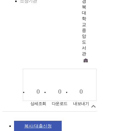
소장기관
경
북
대
학
교
중
앙
도
서
관
0
0
0
상세조회
다운로드
내보내기
복사/대출신청