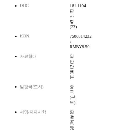
DDC
181.1104
판
사
항
(23)
ISBN
7500814232
:
RMBY8.50
자료형태
일
반
단
행
본
발행국(도시)
중
국
(본
토)
서명/저자사항
梁
潄
溟
先