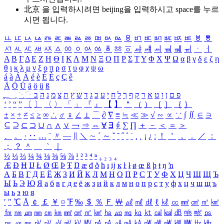
北京 을 입력하시려면
beijing
을 입력하시고 space를 누르
시면 됩니다.
ㅥ
ㅦ
ㅧ
ㅨ
ㅩ
ㅪ
ㅫ
ㅬ
ㅭ
ㅮ
ㅯ
ㅰ
ㅱ
ㅲ
ㅳ
ㅴ
ㅵ
ㅶ
ㅷ
ㅸ
ㅹ
ㅺ
ㅻ
ㅼ
ㅽ
ㅾ
ㅿ
ㆀ
ㆁ
ㆂ
ㆃ
ㆄ
ㆅ
ㆆ
ㆇ
ㆈ
ㆉ
ㆊ
ㆋ
ㆌ
ㆍ
ㆎ
Α
Β
Γ
Δ
Ε
Ζ
Η
Θ
Ι
Κ
Λ
Μ
Ν
Ξ
Ο
Π
Ρ
Σ
Τ
Υ
Φ
Χ
Ψ
Ω
α
β
γ
δ
ε
ζ
η
θ
ι
κ
λ
μ
ν
ξ
ο
π
ρ
σ
τ
υ
φ
χ
ψ
ω
á
à
Á
À
é
è
É
È
ç
Ç
ê
Ä
Ö
Ü
ä
ö
ü
ß
ְ
ֳ
ֲ
ֱ
ָ
ַ
ֵ
ֶ
ִ
ֹ
ּ
ֻ
ׂ
ׁ
ּ
ב
ה
נ
מ
צ
ת
ץ
ש
ד
ג
כ
ע
י
ח
ל
ך
ף
ק
ר
א
ט
ו
ן
ם
פ
‘
’
“
”
〔
〕
〈
〉
「
」
『
』
【
】
＂
（
）
［
］
｛
｝
±
×
÷
≠
≤
≥
∞
∴
♂
♀
∠
⊥
⌒
∂
∇
≡
≒
≪
≫
√
∽
∝
∵
∫
∬
∈
∋
⊆
⊇
⊂
⊃
∪
∩
∧
∨
￢
⇒
⇔
∀
∃
∮
∑
∏
＋
－
＜
＝
＞
、
。
·
‥
…
¨
〃
―
∥
＼
∼
´
～
ˇ
˘
˝
˚
˙
¸
˛
¡
¿
ː
！
＇
，
．
／
：
；
？
＾
＿
｀
｜
½
⅓
⅔
¼
¾
⅛
⅜
⅝
⅞
¹
²
³
⁴
ⁿ
₁
₂
₃
₄
Æ
Ð
Ħ
Ĳ
Ł
Ø
Œ
Þ
Ŧ
Ŋ
æ
đ
ð
ħ
ı
ĳ
ĸ
ŀ
ł
ø
œ
ß
þ
ŧ
ŋ
ŉ
А
Б
В
Г
Д
Е
Ё
Ж
З
И
Й
К
Л
М
Н
О
П
Р
С
Т
У
Ф
Х
Ц
Ч
Ш
Щ
Ъ
Ы
Ь
Э
Ю
Я
а
б
в
г
д
е
ё
ж
з
и
й
к
л
м
н
о
п
р
с
т
у
ф
х
ц
ч
ш
щ
ъ
ы
ь
э
ю
я
′
″
℃
Å
￠
￡
￥
¤
℉
‰
＄
％
Ｆ
￦
㎕
㎖
㎗
ℓ
㎘
㏄
㎣
㎤
㎥
㎦
㎙
㎚
㎛
㎜
㎝
㎞
㎟
㎠
㎡
㎢
㏊
㎍
㎎
㎏
㏏
㎈
㎉
㏈
㎧
㎨
㎰
㎱
㎲
㎳
㎴
㎵
㎶
㎷
㎸
㎹
㎀
㎁
㎂
㎃
㎄
㎺
㎻
㎽
㎾
㎿
㎐
㎑