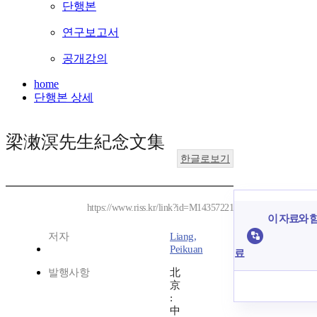
단행본
연구보고서
공개강의
home
단행본 상세
梁潄溟先生紀念文集
한글로보기
https://www.riss.kr/link?id=M14357221
이 자료와 함
저자
Liang,
Peikuan
료
발행사항
北
京
:
中