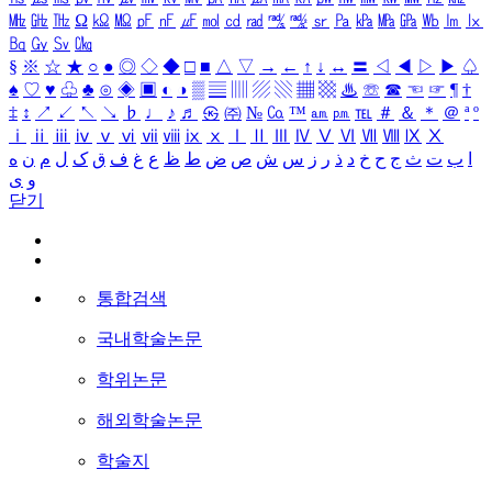
㎒
㎓
㎔
Ω
㏀
㏁
㎊
㎋
㎌
㏖
㏅
㎭
㎮
㎯
㏛
㎩
㎪
㎫
㎬
㏝
㏐
㏓
㏃
㏉
㏜
㏆
§
※
☆
★
○
●
◎
◇
◆
□
■
△
▽
→
←
↑
↓
↔
〓
◁
◀
▷
▶
♤
♠
♡
♥
♧
♣
⊙
◈
▣
◐
◑
▒
▤
▥
▨
▧
▦
▩
♨
☏
☎
☜
☞
¶
†
‡
↕
↗
↙
↖
↘
♭
♩
♪
♬
㉿
㈜
№
㏇
™
㏂
㏘
℡
＃
＆
＊
＠
ª
º
ⅰ
ⅱ
ⅲ
ⅳ
ⅴ
ⅵ
ⅶ
ⅷ
ⅸ
ⅹ
Ⅰ
Ⅱ
Ⅲ
Ⅳ
Ⅴ
Ⅵ
Ⅶ
Ⅷ
Ⅸ
Ⅹ
ا
ب
ت
ث
ج
ح
خ
د
ذ
ر
ز
س
ش
ص
ض
ط
ظ
ع
غ
ف
ق
ک
ل
م
ن
ه
و
ی
닫기
통합검색
국내학술논문
학위논문
해외학술논문
학술지