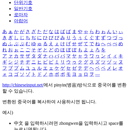
단위기호
일반기호
로마자
아랍어
あ
ぁ
か
が
さ
ざ
た
だ
な
は
ば
ぱ
ま
や
ゃ
ら
わ
ゎ
ん
い
ぃ
き
ぎ
し
じ
ち
ぢ
に
ひ
び
ぴ
み
り
う
ぅ
く
ぐ
す
ず
つ
づ
っ
ぬ
ふ
ぶ
ぷ
む
ゆ
ゅ
る
え
ぇ
け
げ
せ
ぜ
て
で
ね
へ
べ
ぺ
め
れ
お
ぉ
こ
ご
そ
ぞ
と
ど
の
ほ
ぼ
ぽ
も
よ
ょ
ろ
を
ア
ァ
カ
サ
ザ
タ
ダ
ナ
ハ
バ
パ
マ
ヤ
ャ
ラ
ワ
ヮ
ン
イ
ィ
キ
ギ
シ
ジ
チ
ヂ
ニ
ヒ
ビ
ピ
ミ
リ
ウ
ゥ
ク
グ
ス
ズ
ツ
ヅ
ッ
ヌ
フ
ブ
プ
ム
ユ
ュ
ル
エ
ェ
ケ
ゲ
セ
ゼ
テ
デ
ヘ
ベ
ペ
メ
レ
オ
ォ
コ
ゴ
ソ
ゾ
ト
ド
ノ
ホ
ボ
ポ
モ
ヨ
ョ
ロ
ヲ
―
http://chineseinput.net/
에서 pinyin(병음)방식으로 중국어를 변환
할 수 있습니다.
변환된 중국어를 복사하여 사용하시면 됩니다.
예시)
中文 을 입력하시려면
zhongwen
을 입력하시고 space를
누르시면됩니다.