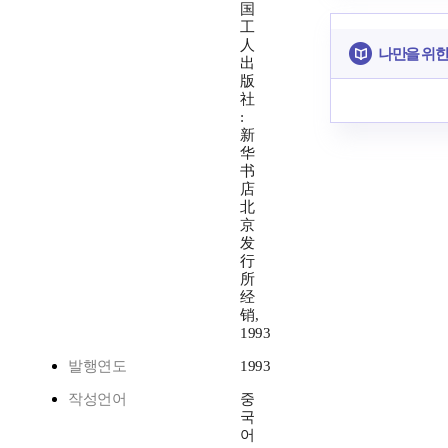
国
工
人
나만을 위한
出
版
社
:
新
华
书
店
北
京
发
行
所
经
销,
1993
발행연도
1993
작성언어
중
국
어