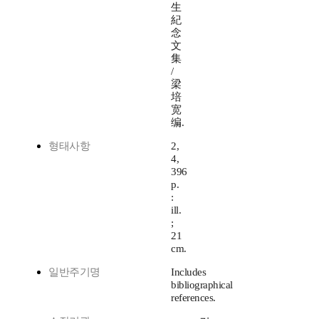
生
紀
念
文
集
/
梁
培
宽
编.
형태사항
2,
4,
396
p.
:
ill.
;
21
cm.
일반주기명
Includes
bibliographical
references.