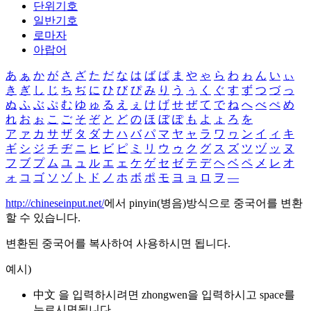
단위기호
일반기호
로마자
아랍어
あ
ぁ
か
が
さ
ざ
た
だ
な
は
ば
ぱ
ま
や
ゃ
ら
わ
ゎ
ん
い
ぃ
き
ぎ
し
じ
ち
ぢ
に
ひ
び
ぴ
み
り
う
ぅ
く
ぐ
す
ず
つ
づ
っ
ぬ
ふ
ぶ
ぷ
む
ゆ
ゅ
る
え
ぇ
け
げ
せ
ぜ
て
で
ね
へ
べ
ぺ
め
れ
お
ぉ
こ
ご
そ
ぞ
と
ど
の
ほ
ぼ
ぽ
も
よ
ょ
ろ
を
ア
ァ
カ
サ
ザ
タ
ダ
ナ
ハ
バ
パ
マ
ヤ
ャ
ラ
ワ
ヮ
ン
イ
ィ
キ
ギ
シ
ジ
チ
ヂ
ニ
ヒ
ビ
ピ
ミ
リ
ウ
ゥ
ク
グ
ス
ズ
ツ
ヅ
ッ
ヌ
フ
ブ
プ
ム
ユ
ュ
ル
エ
ェ
ケ
ゲ
セ
ゼ
テ
デ
ヘ
ベ
ペ
メ
レ
オ
ォ
コ
ゴ
ソ
ゾ
ト
ド
ノ
ホ
ボ
ポ
モ
ヨ
ョ
ロ
ヲ
―
http://chineseinput.net/
에서 pinyin(병음)방식으로 중국어를 변환
할 수 있습니다.
변환된 중국어를 복사하여 사용하시면 됩니다.
예시)
中文 을 입력하시려면
zhongwen
을 입력하시고 space를
누르시면됩니다.