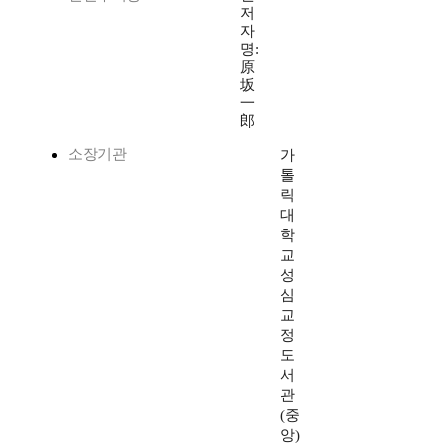
저
자
명:
原
坂
一
郎
소장기관
가
톨
릭
대
학
교
성
심
교
정
도
서
관
(중
앙)