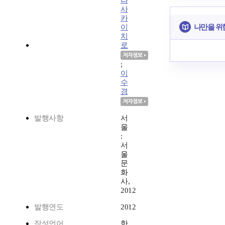
라
사
카
나만을 위
이
치
로
;
이
수
경
발행사항
서
울
:
서
울
문
화
사,
2012
발행연도
2012
작성언어
한