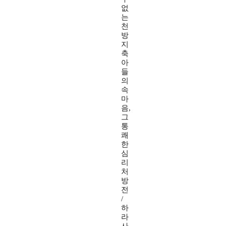
없
는
천
방
지
축
아
들
의
속
마
음,
그
통
쾌
한
심
리
처
방
전
/
하
라
사