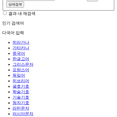
상세검색
결과 내 재검색
인기 검색어
다국어 입력
히라가나
가타카나
중국어
한글고어
그리스문자
프랑스어
독일어
히브리어
괄호기호
학술기호
기술기호
첨자기호
라틴문자
러시아문자