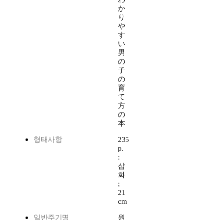
か
り
や
す
い
男
の
子
の
育
て
方
の
本
형태사항
235
p.
:
삽
화
;
21
cm
일반주기명
원