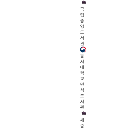
국
립
중
앙
도
서
관
동
서
대
학
교
민
석
도
서
관
세
종