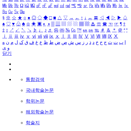
㎒
㎓
㎔
Ω
㏀
㏁
㎊
㎋
㎌
㏖
㏅
㎭
㎮
㎯
㏛
㎩
㎪
㎫
㎬
㏝
㏐
㏓
㏃
㏉
㏜
㏆
§
※
☆
★
○
●
◎
◇
◆
□
■
△
▽
→
←
↑
↓
↔
〓
◁
◀
▷
▶
♤
♠
♡
♥
♧
♣
⊙
◈
▣
◐
◑
▒
▤
▥
▨
▧
▦
▩
♨
☏
☎
☜
☞
¶
†
‡
↕
↗
↙
↖
↘
♭
♩
♪
♬
㉿
㈜
№
㏇
™
㏂
㏘
℡
＃
＆
＊
＠
ª
º
ⅰ
ⅱ
ⅲ
ⅳ
ⅴ
ⅵ
ⅶ
ⅷ
ⅸ
ⅹ
Ⅰ
Ⅱ
Ⅲ
Ⅳ
Ⅴ
Ⅵ
Ⅶ
Ⅷ
Ⅸ
Ⅹ
ا
ب
ت
ث
ج
ح
خ
د
ذ
ر
ز
س
ش
ص
ض
ط
ظ
ع
غ
ف
ق
ک
ل
م
ن
ه
و
ی
닫기
통합검색
국내학술논문
학위논문
해외학술논문
학술지