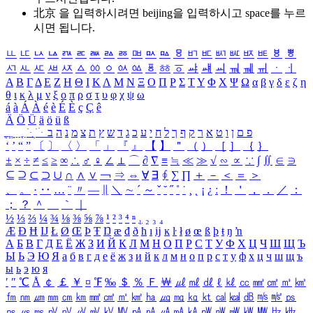
北京 을 입력하시려면
beijing
을 입력하시고 space를 누르
시면 됩니다.
ㅥ
ㅦ
ㅧ
ㅨ
ㅩ
ㅪ
ㅫ
ㅬ
ㅭ
ㅮ
ㅯ
ㅰ
ㅱ
ㅲ
ㅳ
ㅴ
ㅵ
ㅶ
ㅷ
ㅸ
ㅹ
ㅺ
ㅻ
ㅼ
ㅽ
ㅾ
ㅿ
ㆀ
ㆁ
ㆂ
ㆃ
ㆄ
ㆅ
ㆆ
ㆇ
ㆈ
ㆉ
ㆊ
ㆋ
ㆌ
ㆍ
ㆎ
Α
Β
Γ
Δ
Ε
Ζ
Η
Θ
Ι
Κ
Λ
Μ
Ν
Ξ
Ο
Π
Ρ
Σ
Τ
Υ
Φ
Χ
Ψ
Ω
α
β
γ
δ
ε
ζ
η
θ
ι
κ
λ
μ
ν
ξ
ο
π
ρ
σ
τ
υ
φ
χ
ψ
ω
á
à
Á
À
é
è
É
È
ç
Ç
ê
Ä
Ö
Ü
ä
ö
ü
ß
ְ
ֳ
ֲ
ֱ
ָ
ַ
ֵ
ֶ
ִ
ֹ
ּ
ֻ
ׂ
ׁ
ּ
ב
ה
נ
מ
צ
ת
ץ
ש
ד
ג
כ
ע
י
ח
ל
ך
ף
ק
ר
א
ט
ו
ן
ם
פ
‘
’
“
”
〔
〕
〈
〉
「
」
『
』
【
】
＂
（
）
［
］
｛
｝
±
×
÷
≠
≤
≥
∞
∴
♂
♀
∠
⊥
⌒
∂
∇
≡
≒
≪
≫
√
∽
∝
∵
∫
∬
∈
∋
⊆
⊇
⊂
⊃
∪
∩
∧
∨
￢
⇒
⇔
∀
∃
∮
∑
∏
＋
－
＜
＝
＞
、
。
·
‥
…
¨
〃
―
∥
＼
∼
´
～
ˇ
˘
˝
˚
˙
¸
˛
¡
¿
ː
！
＇
，
．
／
：
；
？
＾
＿
｀
｜
½
⅓
⅔
¼
¾
⅛
⅜
⅝
⅞
¹
²
³
⁴
ⁿ
₁
₂
₃
₄
Æ
Ð
Ħ
Ĳ
Ł
Ø
Œ
Þ
Ŧ
Ŋ
æ
đ
ð
ħ
ı
ĳ
ĸ
ŀ
ł
ø
œ
ß
þ
ŧ
ŋ
ŉ
А
Б
В
Г
Д
Е
Ё
Ж
З
И
Й
К
Л
М
Н
О
П
Р
С
Т
У
Ф
Х
Ц
Ч
Ш
Щ
Ъ
Ы
Ь
Э
Ю
Я
а
б
в
г
д
е
ё
ж
з
и
й
к
л
м
н
о
п
р
с
т
у
ф
х
ц
ч
ш
щ
ъ
ы
ь
э
ю
я
′
″
℃
Å
￠
￡
￥
¤
℉
‰
＄
％
Ｆ
￦
㎕
㎖
㎗
ℓ
㎘
㏄
㎣
㎤
㎥
㎦
㎙
㎚
㎛
㎜
㎝
㎞
㎟
㎠
㎡
㎢
㏊
㎍
㎎
㎏
㏏
㎈
㎉
㏈
㎧
㎨
㎰
㎱
㎲
㎳
㎴
㎵
㎶
㎷
㎸
㎹
㎀
㎁
㎂
㎃
㎄
㎺
㎻
㎽
㎾
㎿
㎐
㎑