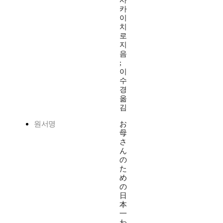
카
이
치
로
지
음
;
이
수
경
옮
김
원서명
お
母
さ
ん
の
た
め
の
日
本
一
わ