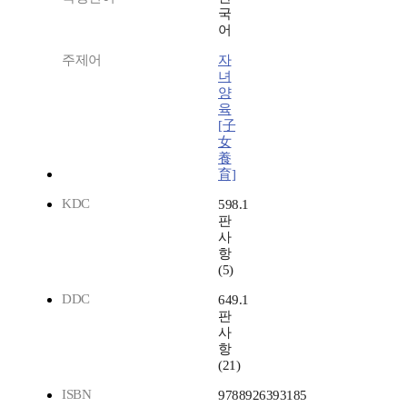
국
어
주제어
자
녀
양
육
[子
女
養
育]
KDC
598.1
판
사
항
(5)
DDC
649.1
판
사
항
(21)
ISBN
9788926393185