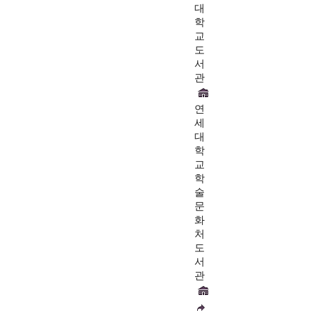
대
학
교
도
서
관
연
세
대
학
교
학
술
문
화
처
도
서
관