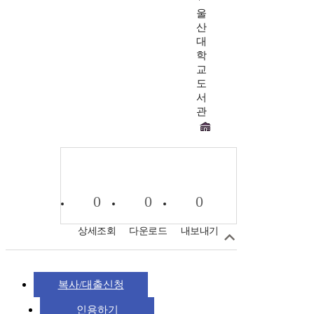
울
산
대
학
교
도
서
관
0
0
0
상세조회
다운로드
내보내기
복사/대출신청
인용하기