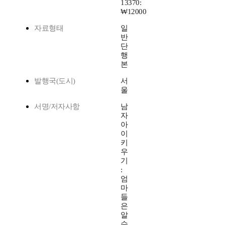
13370:
₩12000
자료형태
일
반
단
행
본
발행국(도시)
서
울
서명/저자사항
남
자
아
이
키
우
기
:
엄
마
들
은
알
수