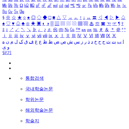
㎒
㎓
㎔
Ω
㏀
㏁
㎊
㎋
㎌
㏖
㏅
㎭
㎮
㎯
㏛
㎩
㎪
㎫
㎬
㏝
㏐
㏓
㏃
㏉
㏜
㏆
§
※
☆
★
○
●
◎
◇
◆
□
■
△
▽
→
←
↑
↓
↔
〓
◁
◀
▷
▶
♤
♠
♡
♥
♧
♣
⊙
◈
▣
◐
◑
▒
▤
▥
▨
▧
▦
▩
♨
☏
☎
☜
☞
¶
†
‡
↕
↗
↙
↖
↘
♭
♩
♪
♬
㉿
㈜
№
㏇
™
㏂
㏘
℡
＃
＆
＊
＠
ª
º
ⅰ
ⅱ
ⅲ
ⅳ
ⅴ
ⅵ
ⅶ
ⅷ
ⅸ
ⅹ
Ⅰ
Ⅱ
Ⅲ
Ⅳ
Ⅴ
Ⅵ
Ⅶ
Ⅷ
Ⅸ
Ⅹ
ا
ب
ت
ث
ج
ح
خ
د
ذ
ر
ز
س
ش
ص
ض
ط
ظ
ع
غ
ف
ق
ک
ل
م
ن
ه
و
ی
닫기
통합검색
국내학술논문
학위논문
해외학술논문
학술지