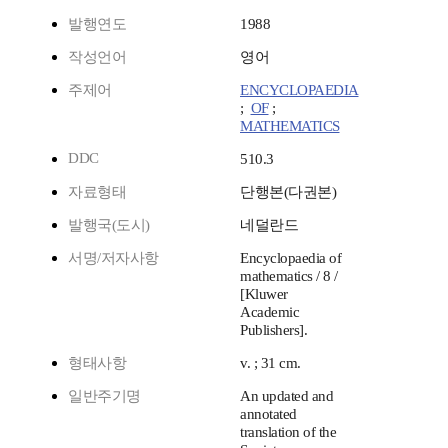
발행연도
1988
작성언어
영어
주제어
ENCYCLOPAEDIA
;
OF
;
MATHEMATICS
DDC
510.3
자료형태
단행본(다권본)
발행국(도시)
네덜란드
서명/저자사항
Encyclopaedia of
mathematics / 8 /
[Kluwer
Academic
Publishers].
형태사항
v. ; 31 cm.
일반주기명
An updated and
annotated
translation of the