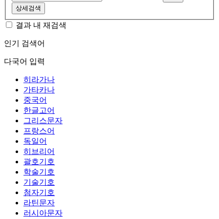
상세검색
결과 내 재검색
인기 검색어
다국어 입력
히라가나
가타카나
중국어
한글고어
그리스문자
프랑스어
독일어
히브리어
괄호기호
학술기호
기술기호
첨자기호
라틴문자
러시아문자