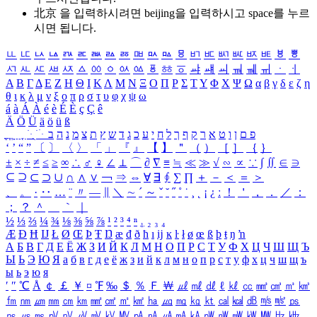
北京 을 입력하시려면
beijing
을 입력하시고 space를 누르
시면 됩니다.
ㅥ
ㅦ
ㅧ
ㅨ
ㅩ
ㅪ
ㅫ
ㅬ
ㅭ
ㅮ
ㅯ
ㅰ
ㅱ
ㅲ
ㅳ
ㅴ
ㅵ
ㅶ
ㅷ
ㅸ
ㅹ
ㅺ
ㅻ
ㅼ
ㅽ
ㅾ
ㅿ
ㆀ
ㆁ
ㆂ
ㆃ
ㆄ
ㆅ
ㆆ
ㆇ
ㆈ
ㆉ
ㆊ
ㆋ
ㆌ
ㆍ
ㆎ
Α
Β
Γ
Δ
Ε
Ζ
Η
Θ
Ι
Κ
Λ
Μ
Ν
Ξ
Ο
Π
Ρ
Σ
Τ
Υ
Φ
Χ
Ψ
Ω
α
β
γ
δ
ε
ζ
η
θ
ι
κ
λ
μ
ν
ξ
ο
π
ρ
σ
τ
υ
φ
χ
ψ
ω
á
à
Á
À
é
è
É
È
ç
Ç
ê
Ä
Ö
Ü
ä
ö
ü
ß
ְ
ֳ
ֲ
ֱ
ָ
ַ
ֵ
ֶ
ִ
ֹ
ּ
ֻ
ׂ
ׁ
ּ
ב
ה
נ
מ
צ
ת
ץ
ש
ד
ג
כ
ע
י
ח
ל
ך
ף
ק
ר
א
ט
ו
ן
ם
פ
‘
’
“
”
〔
〕
〈
〉
「
」
『
』
【
】
＂
（
）
［
］
｛
｝
±
×
÷
≠
≤
≥
∞
∴
♂
♀
∠
⊥
⌒
∂
∇
≡
≒
≪
≫
√
∽
∝
∵
∫
∬
∈
∋
⊆
⊇
⊂
⊃
∪
∩
∧
∨
￢
⇒
⇔
∀
∃
∮
∑
∏
＋
－
＜
＝
＞
、
。
·
‥
…
¨
〃
―
∥
＼
∼
´
～
ˇ
˘
˝
˚
˙
¸
˛
¡
¿
ː
！
＇
，
．
／
：
；
？
＾
＿
｀
｜
½
⅓
⅔
¼
¾
⅛
⅜
⅝
⅞
¹
²
³
⁴
ⁿ
₁
₂
₃
₄
Æ
Ð
Ħ
Ĳ
Ł
Ø
Œ
Þ
Ŧ
Ŋ
æ
đ
ð
ħ
ı
ĳ
ĸ
ŀ
ł
ø
œ
ß
þ
ŧ
ŋ
ŉ
А
Б
В
Г
Д
Е
Ё
Ж
З
И
Й
К
Л
М
Н
О
П
Р
С
Т
У
Ф
Х
Ц
Ч
Ш
Щ
Ъ
Ы
Ь
Э
Ю
Я
а
б
в
г
д
е
ё
ж
з
и
й
к
л
м
н
о
п
р
с
т
у
ф
х
ц
ч
ш
щ
ъ
ы
ь
э
ю
я
′
″
℃
Å
￠
￡
￥
¤
℉
‰
＄
％
Ｆ
￦
㎕
㎖
㎗
ℓ
㎘
㏄
㎣
㎤
㎥
㎦
㎙
㎚
㎛
㎜
㎝
㎞
㎟
㎠
㎡
㎢
㏊
㎍
㎎
㎏
㏏
㎈
㎉
㏈
㎧
㎨
㎰
㎱
㎲
㎳
㎴
㎵
㎶
㎷
㎸
㎹
㎀
㎁
㎂
㎃
㎄
㎺
㎻
㎽
㎾
㎿
㎐
㎑