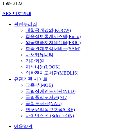
1599-3122
ARS 번호안내
관련누리집
대학공개강의(KOCW)
학술정보통계시스템(Rinfo)
외국학술지지원센터(FRIC)
학술관계분석서비스(SAM)
사서커뮤니티
기관회원
지식나눔(LOOK)
의학전자도서관(MEDLIS)
유관기관 사이트
교육부(MOE)
국립장애인도서관(NLD)
국립중앙도서관(NL)
국회도서관(NAL)
연구윤리정보포털(CRE)
사이언스온 (ScienceON)
이용약관