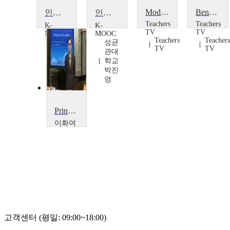
Models of Leadership
Benefits of a positive relationship
인공지능 수학 활용 (Applications of Mathematics for AI)
인공지능 수학 활용 (Applications of Mathematics for AI)
Teachers
Teachers
K-
K-
TV
TV
MOOC
MOOC
Teachers
Teacher
성균
성균
TV
TV
관대
관대
학교
학교
박진
박진
영
영
Principles of Economics
이화여
자대학
교
Vladimir
Hlasny
고객센터 (평일: 09:00~18:00)