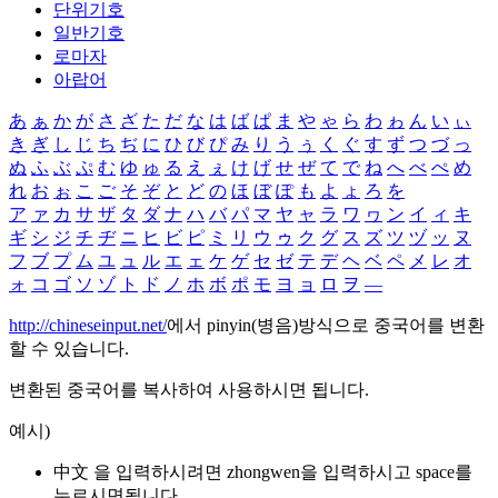
단위기호
일반기호
로마자
아랍어
あ
ぁ
か
が
さ
ざ
た
だ
な
は
ば
ぱ
ま
や
ゃ
ら
わ
ゎ
ん
い
ぃ
き
ぎ
し
じ
ち
ぢ
に
ひ
び
ぴ
み
り
う
ぅ
く
ぐ
す
ず
つ
づ
っ
ぬ
ふ
ぶ
ぷ
む
ゆ
ゅ
る
え
ぇ
け
げ
せ
ぜ
て
で
ね
へ
べ
ぺ
め
れ
お
ぉ
こ
ご
そ
ぞ
と
ど
の
ほ
ぼ
ぽ
も
よ
ょ
ろ
を
ア
ァ
カ
サ
ザ
タ
ダ
ナ
ハ
バ
パ
マ
ヤ
ャ
ラ
ワ
ヮ
ン
イ
ィ
キ
ギ
シ
ジ
チ
ヂ
ニ
ヒ
ビ
ピ
ミ
リ
ウ
ゥ
ク
グ
ス
ズ
ツ
ヅ
ッ
ヌ
フ
ブ
プ
ム
ユ
ュ
ル
エ
ェ
ケ
ゲ
セ
ゼ
テ
デ
ヘ
ベ
ペ
メ
レ
オ
ォ
コ
ゴ
ソ
ゾ
ト
ド
ノ
ホ
ボ
ポ
モ
ヨ
ョ
ロ
ヲ
―
http://chineseinput.net/
에서 pinyin(병음)방식으로 중국어를 변환
할 수 있습니다.
변환된 중국어를 복사하여 사용하시면 됩니다.
예시)
中文 을 입력하시려면
zhongwen
을 입력하시고 space를
누르시면됩니다.