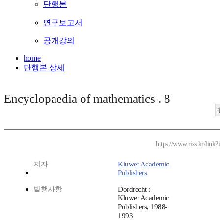
단행본
연구보고서
공개강의
home
단행본 상세
Encyclopaedia of mathematics . 8
https://www.riss.kr/lin
저자
Kluwer Academic
Publishers
발행사항
Dordrecht :
Kluwer Academic
Publishers, 1988-
1993