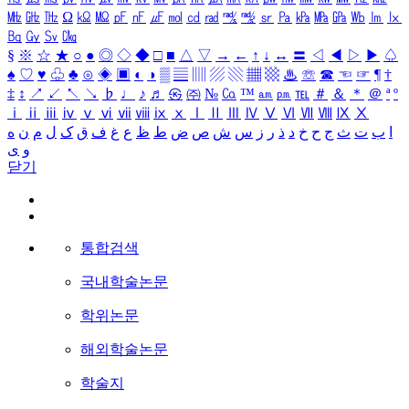
㎒
㎓
㎔
Ω
㏀
㏁
㎊
㎋
㎌
㏖
㏅
㎭
㎮
㎯
㏛
㎩
㎪
㎫
㎬
㏝
㏐
㏓
㏃
㏉
㏜
㏆
§
※
☆
★
○
●
◎
◇
◆
□
■
△
▽
→
←
↑
↓
↔
〓
◁
◀
▷
▶
♤
♠
♡
♥
♧
♣
⊙
◈
▣
◐
◑
▒
▤
▥
▨
▧
▦
▩
♨
☏
☎
☜
☞
¶
†
‡
↕
↗
↙
↖
↘
♭
♩
♪
♬
㉿
㈜
№
㏇
™
㏂
㏘
℡
＃
＆
＊
＠
ª
º
ⅰ
ⅱ
ⅲ
ⅳ
ⅴ
ⅵ
ⅶ
ⅷ
ⅸ
ⅹ
Ⅰ
Ⅱ
Ⅲ
Ⅳ
Ⅴ
Ⅵ
Ⅶ
Ⅷ
Ⅸ
Ⅹ
ا
ب
ت
ث
ج
ح
خ
د
ذ
ر
ز
س
ش
ص
ض
ط
ظ
ع
غ
ف
ق
ک
ل
م
ن
ه
و
ی
닫기
통합검색
국내학술논문
학위논문
해외학술논문
학술지