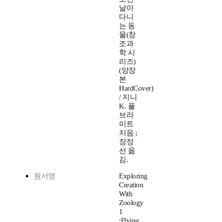
날아
다니
는 동
물(창
조과
학 시
리즈)
(양장
본
HardCover)
/ 지니
K. 풀
브라
이트
지음 ;
장정
선 옮
김.
원서명
Exploring
Creation
With
Zoology
1
:Flying