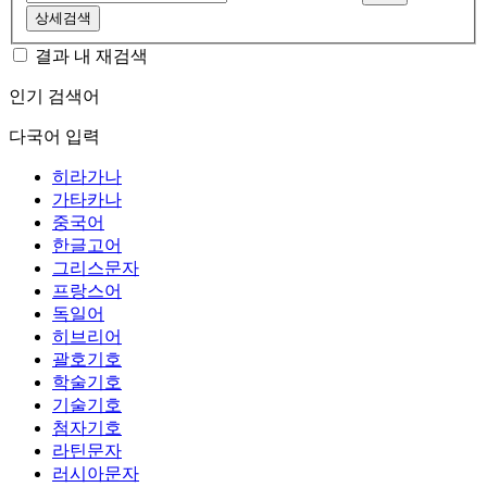
상세검색
결과 내 재검색
인기 검색어
다국어 입력
히라가나
가타카나
중국어
한글고어
그리스문자
프랑스어
독일어
히브리어
괄호기호
학술기호
기술기호
첨자기호
라틴문자
러시아문자