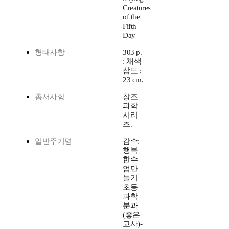
Creatures
of the
Fifth
Day
형태사항
303 p.
: 채색
삽도 ;
23 cm.
총서사항
창조
과학
시리
즈.
일반주기명
감수:
행복
한수
업만
들기
초등
과학
분과
(좋은
교사)-