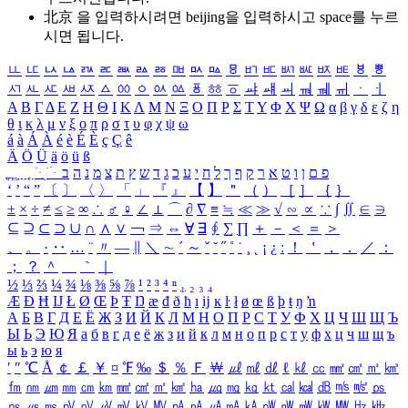
北京 을 입력하시려면
beijing
을 입력하시고 space를 누르
시면 됩니다.
ㅥ
ㅦ
ㅧ
ㅨ
ㅩ
ㅪ
ㅫ
ㅬ
ㅭ
ㅮ
ㅯ
ㅰ
ㅱ
ㅲ
ㅳ
ㅴ
ㅵ
ㅶ
ㅷ
ㅸ
ㅹ
ㅺ
ㅻ
ㅼ
ㅽ
ㅾ
ㅿ
ㆀ
ㆁ
ㆂ
ㆃ
ㆄ
ㆅ
ㆆ
ㆇ
ㆈ
ㆉ
ㆊ
ㆋ
ㆌ
ㆍ
ㆎ
Α
Β
Γ
Δ
Ε
Ζ
Η
Θ
Ι
Κ
Λ
Μ
Ν
Ξ
Ο
Π
Ρ
Σ
Τ
Υ
Φ
Χ
Ψ
Ω
α
β
γ
δ
ε
ζ
η
θ
ι
κ
λ
μ
ν
ξ
ο
π
ρ
σ
τ
υ
φ
χ
ψ
ω
á
à
Á
À
é
è
É
È
ç
Ç
ê
Ä
Ö
Ü
ä
ö
ü
ß
ְ
ֳ
ֲ
ֱ
ָ
ַ
ֵ
ֶ
ִ
ֹ
ּ
ֻ
ׂ
ׁ
ּ
ב
ה
נ
מ
צ
ת
ץ
ש
ד
ג
כ
ע
י
ח
ל
ך
ף
ק
ר
א
ט
ו
ן
ם
פ
‘
’
“
”
〔
〕
〈
〉
「
」
『
』
【
】
＂
（
）
［
］
｛
｝
±
×
÷
≠
≤
≥
∞
∴
♂
♀
∠
⊥
⌒
∂
∇
≡
≒
≪
≫
√
∽
∝
∵
∫
∬
∈
∋
⊆
⊇
⊂
⊃
∪
∩
∧
∨
￢
⇒
⇔
∀
∃
∮
∑
∏
＋
－
＜
＝
＞
、
。
·
‥
…
¨
〃
―
∥
＼
∼
´
～
ˇ
˘
˝
˚
˙
¸
˛
¡
¿
ː
！
＇
，
．
／
：
；
？
＾
＿
｀
｜
½
⅓
⅔
¼
¾
⅛
⅜
⅝
⅞
¹
²
³
⁴
ⁿ
₁
₂
₃
₄
Æ
Ð
Ħ
Ĳ
Ł
Ø
Œ
Þ
Ŧ
Ŋ
æ
đ
ð
ħ
ı
ĳ
ĸ
ŀ
ł
ø
œ
ß
þ
ŧ
ŋ
ŉ
А
Б
В
Г
Д
Е
Ё
Ж
З
И
Й
К
Л
М
Н
О
П
Р
С
Т
У
Ф
Х
Ц
Ч
Ш
Щ
Ъ
Ы
Ь
Э
Ю
Я
а
б
в
г
д
е
ё
ж
з
и
й
к
л
м
н
о
п
р
с
т
у
ф
х
ц
ч
ш
щ
ъ
ы
ь
э
ю
я
′
″
℃
Å
￠
￡
￥
¤
℉
‰
＄
％
Ｆ
￦
㎕
㎖
㎗
ℓ
㎘
㏄
㎣
㎤
㎥
㎦
㎙
㎚
㎛
㎜
㎝
㎞
㎟
㎠
㎡
㎢
㏊
㎍
㎎
㎏
㏏
㎈
㎉
㏈
㎧
㎨
㎰
㎱
㎲
㎳
㎴
㎵
㎶
㎷
㎸
㎹
㎀
㎁
㎂
㎃
㎄
㎺
㎻
㎽
㎾
㎿
㎐
㎑