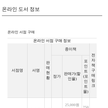
온라인 도서 정보
온라인 서점 구매
온라인 서점 구매 정보
종이책
전
자
포
판
책
인
매
서점명
서명
구
트
현
판매가(할
매
정가
(포
황
인율)
링
인
크
트
몰)
25,000원
750