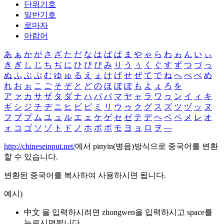
단위기호
일반기호
로마자
아랍어
あ
ぁ
か
が
さ
ざ
た
だ
な
は
ば
ぱ
ま
や
ゃ
ら
わ
ゎ
ん
い
ぃ
き
ぎ
し
じ
ち
ぢ
に
ひ
び
ぴ
み
り
う
ぅ
く
ぐ
す
ず
つ
づ
っ
ぬ
ふ
ぶ
ぷ
む
ゆ
ゅ
る
え
ぇ
け
げ
せ
ぜ
て
で
ね
へ
べ
ぺ
め
れ
お
ぉ
こ
ご
そ
ぞ
と
ど
の
ほ
ぼ
ぽ
も
よ
ょ
ろ
を
ア
ァ
カ
サ
ザ
タ
ダ
ナ
ハ
バ
パ
マ
ヤ
ャ
ラ
ワ
ヮ
ン
イ
ィ
キ
ギ
シ
ジ
チ
ヂ
ニ
ヒ
ビ
ピ
ミ
リ
ウ
ゥ
ク
グ
ス
ズ
ツ
ヅ
ッ
ヌ
フ
ブ
プ
ム
ユ
ュ
ル
エ
ェ
ケ
ゲ
セ
ゼ
テ
デ
ヘ
ベ
ペ
メ
レ
オ
ォ
コ
ゴ
ソ
ゾ
ト
ド
ノ
ホ
ボ
ポ
モ
ヨ
ョ
ロ
ヲ
―
http://chineseinput.net/
에서 pinyin(병음)방식으로 중국어를 변환
할 수 있습니다.
변환된 중국어를 복사하여 사용하시면 됩니다.
예시)
中文 을 입력하시려면
zhongwen
을 입력하시고 space를
누르시면됩니다.