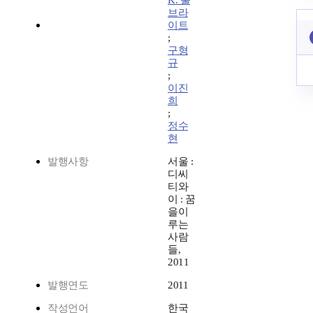
K. 풀
브라
이트
;
구형
규
;
이진
희
;
정수
현
발행사항
서울 :
디씨
티와
이 : 꿈
을이
루는
사람
들,
2011
발행연도
2011
작성언어
한국