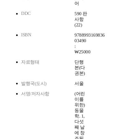
어
DDC
590 판
사항
(22)
ISBN
9788993169836
03490
:
₩25000
자료형태
단행
본(다
권본)
발행국(도시)
서울
서명/저자사항
(어린
이를
위한)
동물
학. 1,
다섯
째 날
에 창
조된