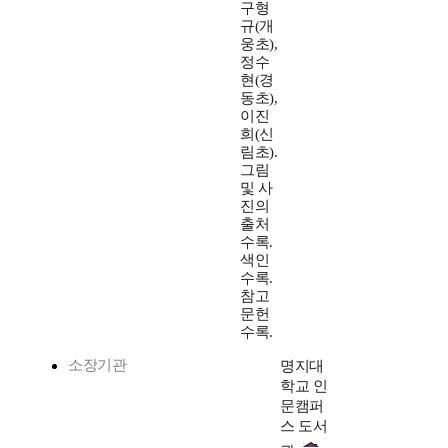
구형
규(개
웅초),
정수
현(경
동초),
이진
희(신
림초).
그림
및 사
진의
출처
수록.
색인
수록.
참고
문헌
수록.
소장기관
명지대
학교 인
문캠퍼
스 도서