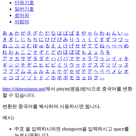
단위기호
일반기호
로마자
아랍어
あ
ぁ
か
が
さ
ざ
た
だ
な
は
ば
ぱ
ま
や
ゃ
ら
わ
ゎ
ん
い
ぃ
き
ぎ
し
じ
ち
ぢ
に
ひ
び
ぴ
み
り
う
ぅ
く
ぐ
す
ず
つ
づ
っ
ぬ
ふ
ぶ
ぷ
む
ゆ
ゅ
る
え
ぇ
け
げ
せ
ぜ
て
で
ね
へ
べ
ぺ
め
れ
お
ぉ
こ
ご
そ
ぞ
と
ど
の
ほ
ぼ
ぽ
も
よ
ょ
ろ
を
ア
ァ
カ
サ
ザ
タ
ダ
ナ
ハ
バ
パ
マ
ヤ
ャ
ラ
ワ
ヮ
ン
イ
ィ
キ
ギ
シ
ジ
チ
ヂ
ニ
ヒ
ビ
ピ
ミ
リ
ウ
ゥ
ク
グ
ス
ズ
ツ
ヅ
ッ
ヌ
フ
ブ
プ
ム
ユ
ュ
ル
エ
ェ
ケ
ゲ
セ
ゼ
テ
デ
ヘ
ベ
ペ
メ
レ
オ
ォ
コ
ゴ
ソ
ゾ
ト
ド
ノ
ホ
ボ
ポ
モ
ヨ
ョ
ロ
ヲ
―
http://chineseinput.net/
에서 pinyin(병음)방식으로 중국어를 변환
할 수 있습니다.
변환된 중국어를 복사하여 사용하시면 됩니다.
예시)
中文 을 입력하시려면
zhongwen
을 입력하시고 space를
누르시면됩니다.