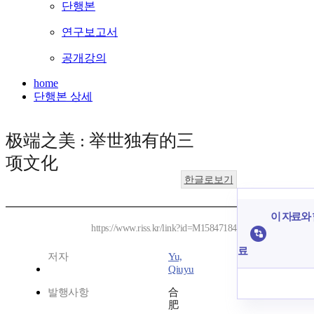
단행본
연구보고서
공개강의
home
단행본 상세
极端之美 : 举世独有的三
项文化
한글로보기
이 자료와 
https://www.riss.kr/link?id=M15847184
료
저자
Yu,
Qiuyu
발행사항
合
肥