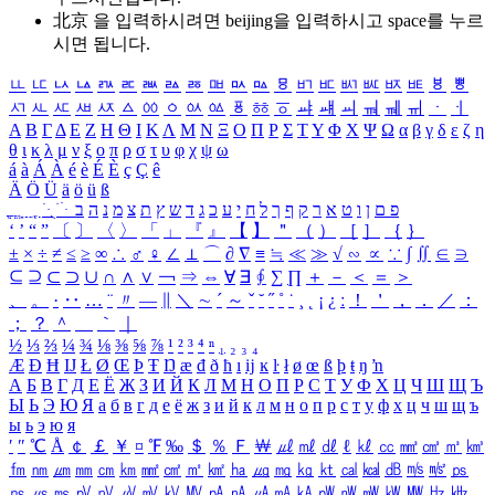
北京 을 입력하시려면
beijing
을 입력하시고 space를 누르
시면 됩니다.
ㅥ
ㅦ
ㅧ
ㅨ
ㅩ
ㅪ
ㅫ
ㅬ
ㅭ
ㅮ
ㅯ
ㅰ
ㅱ
ㅲ
ㅳ
ㅴ
ㅵ
ㅶ
ㅷ
ㅸ
ㅹ
ㅺ
ㅻ
ㅼ
ㅽ
ㅾ
ㅿ
ㆀ
ㆁ
ㆂ
ㆃ
ㆄ
ㆅ
ㆆ
ㆇ
ㆈ
ㆉ
ㆊ
ㆋ
ㆌ
ㆍ
ㆎ
Α
Β
Γ
Δ
Ε
Ζ
Η
Θ
Ι
Κ
Λ
Μ
Ν
Ξ
Ο
Π
Ρ
Σ
Τ
Υ
Φ
Χ
Ψ
Ω
α
β
γ
δ
ε
ζ
η
θ
ι
κ
λ
μ
ν
ξ
ο
π
ρ
σ
τ
υ
φ
χ
ψ
ω
á
à
Á
À
é
è
É
È
ç
Ç
ê
Ä
Ö
Ü
ä
ö
ü
ß
ְ
ֳ
ֲ
ֱ
ָ
ַ
ֵ
ֶ
ִ
ֹ
ּ
ֻ
ׂ
ׁ
ּ
ב
ה
נ
מ
צ
ת
ץ
ש
ד
ג
כ
ע
י
ח
ל
ך
ף
ק
ר
א
ט
ו
ן
ם
פ
‘
’
“
”
〔
〕
〈
〉
「
」
『
』
【
】
＂
（
）
［
］
｛
｝
±
×
÷
≠
≤
≥
∞
∴
♂
♀
∠
⊥
⌒
∂
∇
≡
≒
≪
≫
√
∽
∝
∵
∫
∬
∈
∋
⊆
⊇
⊂
⊃
∪
∩
∧
∨
￢
⇒
⇔
∀
∃
∮
∑
∏
＋
－
＜
＝
＞
、
。
·
‥
…
¨
〃
―
∥
＼
∼
´
～
ˇ
˘
˝
˚
˙
¸
˛
¡
¿
ː
！
＇
，
．
／
：
；
？
＾
＿
｀
｜
½
⅓
⅔
¼
¾
⅛
⅜
⅝
⅞
¹
²
³
⁴
ⁿ
₁
₂
₃
₄
Æ
Ð
Ħ
Ĳ
Ł
Ø
Œ
Þ
Ŧ
Ŋ
æ
đ
ð
ħ
ı
ĳ
ĸ
ŀ
ł
ø
œ
ß
þ
ŧ
ŋ
ŉ
А
Б
В
Г
Д
Е
Ё
Ж
З
И
Й
К
Л
М
Н
О
П
Р
С
Т
У
Ф
Х
Ц
Ч
Ш
Щ
Ъ
Ы
Ь
Э
Ю
Я
а
б
в
г
д
е
ё
ж
з
и
й
к
л
м
н
о
п
р
с
т
у
ф
х
ц
ч
ш
щ
ъ
ы
ь
э
ю
я
′
″
℃
Å
￠
￡
￥
¤
℉
‰
＄
％
Ｆ
￦
㎕
㎖
㎗
ℓ
㎘
㏄
㎣
㎤
㎥
㎦
㎙
㎚
㎛
㎜
㎝
㎞
㎟
㎠
㎡
㎢
㏊
㎍
㎎
㎏
㏏
㎈
㎉
㏈
㎧
㎨
㎰
㎱
㎲
㎳
㎴
㎵
㎶
㎷
㎸
㎹
㎀
㎁
㎂
㎃
㎄
㎺
㎻
㎽
㎾
㎿
㎐
㎑