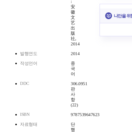
:
安
徽
나만을 위
文
艺
出
版
社,
2014
발행연도
2014
작성언어
중
국
어
DDC
306.0951
판
사
항
(22)
ISBN
9787539647623
자료형태
단
행