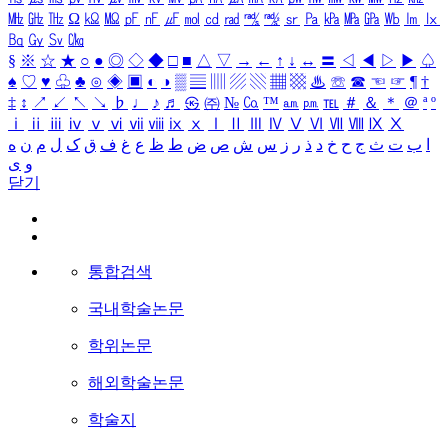
㎒
㎓
㎔
Ω
㏀
㏁
㎊
㎋
㎌
㏖
㏅
㎭
㎮
㎯
㏛
㎩
㎪
㎫
㎬
㏝
㏐
㏓
㏃
㏉
㏜
㏆
§
※
☆
★
○
●
◎
◇
◆
□
■
△
▽
→
←
↑
↓
↔
〓
◁
◀
▷
▶
♤
♠
♡
♥
♧
♣
⊙
◈
▣
◐
◑
▒
▤
▥
▨
▧
▦
▩
♨
☏
☎
☜
☞
¶
†
‡
↕
↗
↙
↖
↘
♭
♩
♪
♬
㉿
㈜
№
㏇
™
㏂
㏘
℡
＃
＆
＊
＠
ª
º
ⅰ
ⅱ
ⅲ
ⅳ
ⅴ
ⅵ
ⅶ
ⅷ
ⅸ
ⅹ
Ⅰ
Ⅱ
Ⅲ
Ⅳ
Ⅴ
Ⅵ
Ⅶ
Ⅷ
Ⅸ
Ⅹ
ا
ب
ت
ث
ج
ح
خ
د
ذ
ر
ز
س
ش
ص
ض
ط
ظ
ع
غ
ف
ق
ک
ل
م
ن
ه
و
ی
닫기
통합검색
국내학술논문
학위논문
해외학술논문
학술지