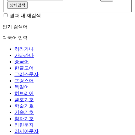
상세검색
결과 내 재검색
인기 검색어
다국어 입력
히라가나
가타카나
중국어
한글고어
그리스문자
프랑스어
독일어
히브리어
괄호기호
학술기호
기술기호
첨자기호
라틴문자
러시아문자