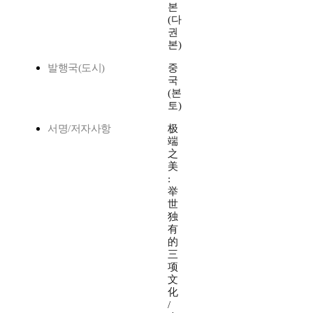
본
(다
권
본)
발행국(도시)
중
국
(본
토)
서명/저자사항
极
端
之
美
:
举
世
独
有
的
三
项
文
化
/