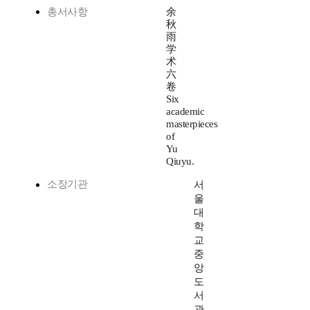
총서사항
余
秋
雨
学
术
六
卷
Six
academic
masterpieces
of
Yu
Qiuyu.
소장기관
서
울
대
학
교
중
앙
도
서
관