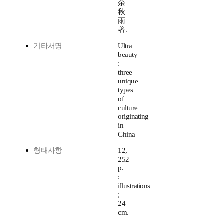
余
秋
雨
著.
기타서명
Ultra
beauty
:
three
unique
types
of
culture
originating
in
China
형태사항
12,
252
p.
:
illustrations
;
24
cm.