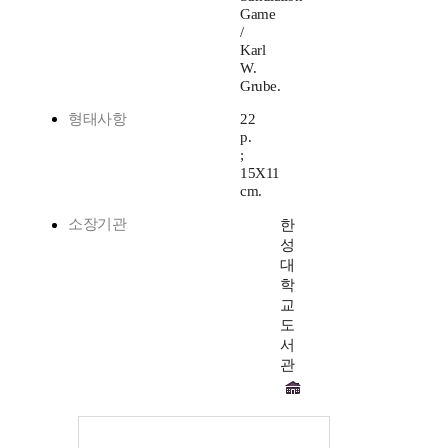
Game
/
Karl
W.
Grube.
형태사항
22
p.
;
15X11
cm.
소장기관
한
성
대
학
교
도
서
관