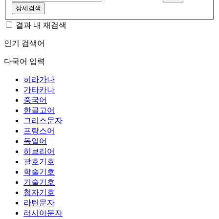
상세검색
결과 내 재검색
인기 검색어
다국어 입력
히라가나
가타카나
중국어
한글고어
그리스문자
프랑스어
독일어
히브리어
괄호기호
학술기호
기술기호
첨자기호
라틴문자
러시아문자