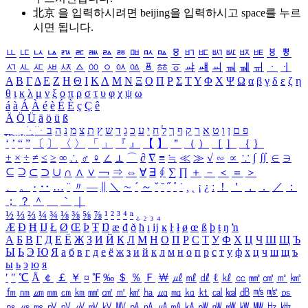
北京 을 입력하시려면
beijing
을 입력하시고 space를 누르
시면 됩니다.
ㅥ
ㅦ
ㅧ
ㅨ
ㅩ
ㅪ
ㅫ
ㅬ
ㅭ
ㅮ
ㅯ
ㅰ
ㅱ
ㅲ
ㅳ
ㅴ
ㅵ
ㅶ
ㅷ
ㅸ
ㅹ
ㅺ
ㅻ
ㅼ
ㅽ
ㅾ
ㅿ
ㆀ
ㆁ
ㆂ
ㆃ
ㆄ
ㆅ
ㆆ
ㆇ
ㆈ
ㆉ
ㆊ
ㆋ
ㆌ
ㆍ
ㆎ
Α
Β
Γ
Δ
Ε
Ζ
Η
Θ
Ι
Κ
Λ
Μ
Ν
Ξ
Ο
Π
Ρ
Σ
Τ
Υ
Φ
Χ
Ψ
Ω
α
β
γ
δ
ε
ζ
η
θ
ι
κ
λ
μ
ν
ξ
ο
π
ρ
σ
τ
υ
φ
χ
ψ
ω
á
à
Á
À
é
è
É
È
ç
Ç
ê
Ä
Ö
Ü
ä
ö
ü
ß
ְ
ֳ
ֲ
ֱ
ָ
ַ
ֵ
ֶ
ִ
ֹ
ּ
ֻ
ׂ
ׁ
ּ
ב
ה
נ
מ
צ
ת
ץ
ש
ד
ג
כ
ע
י
ח
ל
ך
ף
ק
ר
א
ט
ו
ן
ם
פ
‘
’
“
”
〔
〕
〈
〉
「
」
『
』
【
】
＂
（
）
［
］
｛
｝
±
×
÷
≠
≤
≥
∞
∴
♂
♀
∠
⊥
⌒
∂
∇
≡
≒
≪
≫
√
∽
∝
∵
∫
∬
∈
∋
⊆
⊇
⊂
⊃
∪
∩
∧
∨
￢
⇒
⇔
∀
∃
∮
∑
∏
＋
－
＜
＝
＞
、
。
·
‥
…
¨
〃
―
∥
＼
∼
´
～
ˇ
˘
˝
˚
˙
¸
˛
¡
¿
ː
！
＇
，
．
／
：
；
？
＾
＿
｀
｜
½
⅓
⅔
¼
¾
⅛
⅜
⅝
⅞
¹
²
³
⁴
ⁿ
₁
₂
₃
₄
Æ
Ð
Ħ
Ĳ
Ł
Ø
Œ
Þ
Ŧ
Ŋ
æ
đ
ð
ħ
ı
ĳ
ĸ
ŀ
ł
ø
œ
ß
þ
ŧ
ŋ
ŉ
А
Б
В
Г
Д
Е
Ё
Ж
З
И
Й
К
Л
М
Н
О
П
Р
С
Т
У
Ф
Х
Ц
Ч
Ш
Щ
Ъ
Ы
Ь
Э
Ю
Я
а
б
в
г
д
е
ё
ж
з
и
й
к
л
м
н
о
п
р
с
т
у
ф
х
ц
ч
ш
щ
ъ
ы
ь
э
ю
я
′
″
℃
Å
￠
￡
￥
¤
℉
‰
＄
％
Ｆ
￦
㎕
㎖
㎗
ℓ
㎘
㏄
㎣
㎤
㎥
㎦
㎙
㎚
㎛
㎜
㎝
㎞
㎟
㎠
㎡
㎢
㏊
㎍
㎎
㎏
㏏
㎈
㎉
㏈
㎧
㎨
㎰
㎱
㎲
㎳
㎴
㎵
㎶
㎷
㎸
㎹
㎀
㎁
㎂
㎃
㎄
㎺
㎻
㎽
㎾
㎿
㎐
㎑