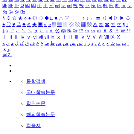
㎒
㎓
㎔
Ω
㏀
㏁
㎊
㎋
㎌
㏖
㏅
㎭
㎮
㎯
㏛
㎩
㎪
㎫
㎬
㏝
㏐
㏓
㏃
㏉
㏜
㏆
§
※
☆
★
○
●
◎
◇
◆
□
■
△
▽
→
←
↑
↓
↔
〓
◁
◀
▷
▶
♤
♠
♡
♥
♧
♣
⊙
◈
▣
◐
◑
▒
▤
▥
▨
▧
▦
▩
♨
☏
☎
☜
☞
¶
†
‡
↕
↗
↙
↖
↘
♭
♩
♪
♬
㉿
㈜
№
㏇
™
㏂
㏘
℡
＃
＆
＊
＠
ª
º
ⅰ
ⅱ
ⅲ
ⅳ
ⅴ
ⅵ
ⅶ
ⅷ
ⅸ
ⅹ
Ⅰ
Ⅱ
Ⅲ
Ⅳ
Ⅴ
Ⅵ
Ⅶ
Ⅷ
Ⅸ
Ⅹ
ا
ب
ت
ث
ج
ح
خ
د
ذ
ر
ز
س
ش
ص
ض
ط
ظ
ع
غ
ف
ق
ک
ل
م
ن
ه
و
ی
닫기
통합검색
국내학술논문
학위논문
해외학술논문
학술지