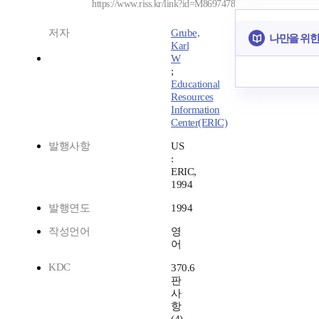
https://www.riss.kr/link?id=M8697478
저자
Grube,
나만을 위한
Karl
W
;
Educational
Resources
Information
Center(ERIC)
발행사항
US
:
ERIC,
1994
발행연도
1994
작성언어
영
어
KDC
370.6
판
사
항