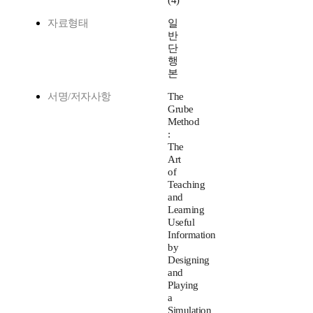
(4)
자료형태
일
반
단
행
본
서명/저자사항
The
Grube
Method
:
The
Art
of
Teaching
and
Learning
Useful
Information
by
Designing
and
Playing
a
Simulation