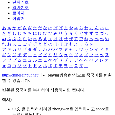
단위기호
일반기호
로마자
아랍어
あ
ぁ
か
が
さ
ざ
た
だ
な
は
ば
ぱ
ま
や
ゃ
ら
わ
ゎ
ん
い
ぃ
き
ぎ
し
じ
ち
ぢ
に
ひ
び
ぴ
み
り
う
ぅ
く
ぐ
す
ず
つ
づ
っ
ぬ
ふ
ぶ
ぷ
む
ゆ
ゅ
る
え
ぇ
け
げ
せ
ぜ
て
で
ね
へ
べ
ぺ
め
れ
お
ぉ
こ
ご
そ
ぞ
と
ど
の
ほ
ぼ
ぽ
も
よ
ょ
ろ
を
ア
ァ
カ
サ
ザ
タ
ダ
ナ
ハ
バ
パ
マ
ヤ
ャ
ラ
ワ
ヮ
ン
イ
ィ
キ
ギ
シ
ジ
チ
ヂ
ニ
ヒ
ビ
ピ
ミ
リ
ウ
ゥ
ク
グ
ス
ズ
ツ
ヅ
ッ
ヌ
フ
ブ
プ
ム
ユ
ュ
ル
エ
ェ
ケ
ゲ
セ
ゼ
テ
デ
ヘ
ベ
ペ
メ
レ
オ
ォ
コ
ゴ
ソ
ゾ
ト
ド
ノ
ホ
ボ
ポ
モ
ヨ
ョ
ロ
ヲ
―
http://chineseinput.net/
에서 pinyin(병음)방식으로 중국어를 변환
할 수 있습니다.
변환된 중국어를 복사하여 사용하시면 됩니다.
예시)
中文 을 입력하시려면
zhongwen
을 입력하시고 space를
누르시면됩니다.