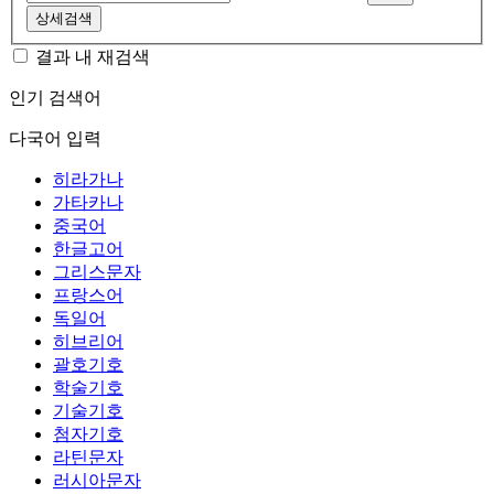
상세검색
결과 내 재검색
인기 검색어
다국어 입력
히라가나
가타카나
중국어
한글고어
그리스문자
프랑스어
독일어
히브리어
괄호기호
학술기호
기술기호
첨자기호
라틴문자
러시아문자