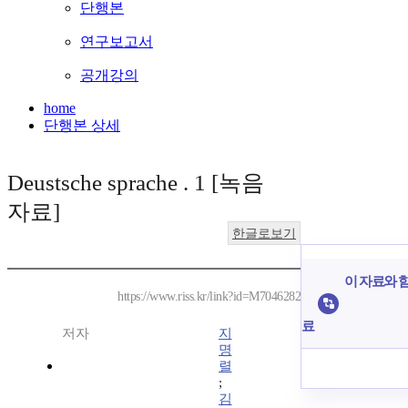
단행본
연구보고서
공개강의
home
단행본 상세
Deustsche sprache . 1 [녹음
자료]
한글로보기
이 자료와 함
https://www.riss.kr/link?id=M7046282
료
저자
지
명
렬
;
김