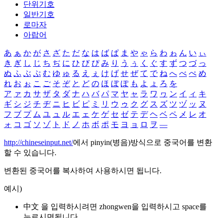
단위기호
일반기호
로마자
아랍어
あ
ぁ
か
が
さ
ざ
た
だ
な
は
ば
ぱ
ま
や
ゃ
ら
わ
ゎ
ん
い
ぃ
き
ぎ
し
じ
ち
ぢ
に
ひ
び
ぴ
み
り
う
ぅ
く
ぐ
す
ず
つ
づ
っ
ぬ
ふ
ぶ
ぷ
む
ゆ
ゅ
る
え
ぇ
け
げ
せ
ぜ
て
で
ね
へ
べ
ぺ
め
れ
お
ぉ
こ
ご
そ
ぞ
と
ど
の
ほ
ぼ
ぽ
も
よ
ょ
ろ
を
ア
ァ
カ
サ
ザ
タ
ダ
ナ
ハ
バ
パ
マ
ヤ
ャ
ラ
ワ
ヮ
ン
イ
ィ
キ
ギ
シ
ジ
チ
ヂ
ニ
ヒ
ビ
ピ
ミ
リ
ウ
ゥ
ク
グ
ス
ズ
ツ
ヅ
ッ
ヌ
フ
ブ
プ
ム
ユ
ュ
ル
エ
ェ
ケ
ゲ
セ
ゼ
テ
デ
ヘ
ベ
ペ
メ
レ
オ
ォ
コ
ゴ
ソ
ゾ
ト
ド
ノ
ホ
ボ
ポ
モ
ヨ
ョ
ロ
ヲ
―
http://chineseinput.net/
에서 pinyin(병음)방식으로 중국어를 변환
할 수 있습니다.
변환된 중국어를 복사하여 사용하시면 됩니다.
예시)
中文 을 입력하시려면
zhongwen
을 입력하시고 space를
누르시면됩니다.