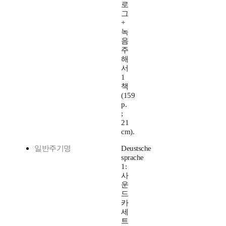
로
그
+
녹
음
주
해
서
1
책
(159
p.
;
21
cm).
일반주기명
Deustsche
sprache
1:
사
운
드
카
세
트