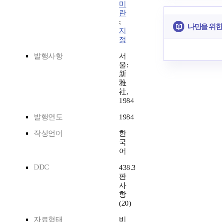
미
란
;
나만을 위한
지
정
발행사항
서
울:
新
雅
社,
1984
발행연도
1984
작성언어
한
국
어
DDC
438.3
판
사
항
(20)
자료형태
비