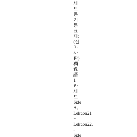
세
트
용
기
등
표
제:
(신
아
사
판)
獨
逸
語
1
카
세
트
Side
A,
Lektion21
~
Lektion22.
-
Side