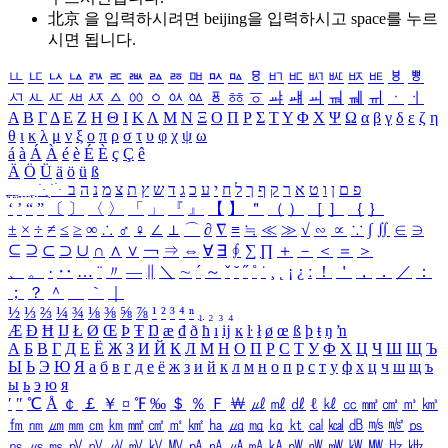
北京 을 입력하시려면
beijing
을 입력하시고 space를 누르
시면 됩니다.
ㅥ
ㅦ
ㅧ
ㅨ
ㅩ
ㅪ
ㅫ
ㅬ
ㅭ
ㅮ
ㅯ
ㅰ
ㅱ
ㅲ
ㅳ
ㅴ
ㅵ
ㅶ
ㅷ
ㅸ
ㅹ
ㅺ
ㅻ
ㅼ
ㅽ
ㅾ
ㅿ
ㆀ
ㆁ
ㆂ
ㆃ
ㆄ
ㆅ
ㆆ
ㆇ
ㆈ
ㆉ
ㆊ
ㆋ
ㆌ
ㆍ
ㆎ
Α
Β
Γ
Δ
Ε
Ζ
Η
Θ
Ι
Κ
Λ
Μ
Ν
Ξ
Ο
Π
Ρ
Σ
Τ
Υ
Φ
Χ
Ψ
Ω
α
β
γ
δ
ε
ζ
η
θ
ι
κ
λ
μ
ν
ξ
ο
π
ρ
σ
τ
υ
φ
χ
ψ
ω
á
à
Á
À
é
è
É
È
ç
Ç
ê
Ä
Ö
Ü
ä
ö
ü
ß
ְ
ֳ
ֲ
ֱ
ָ
ַ
ֵ
ֶ
ִ
ֹ
ּ
ֻ
ׂ
ׁ
ּ
ב
ה
נ
מ
צ
ת
ץ
ש
ד
ג
כ
ע
י
ח
ל
ך
ף
ק
ר
א
ט
ו
ן
ם
פ
‘
’
“
”
〔
〕
〈
〉
「
」
『
』
【
】
＂
（
）
［
］
｛
｝
±
×
÷
≠
≤
≥
∞
∴
♂
♀
∠
⊥
⌒
∂
∇
≡
≒
≪
≫
√
∽
∝
∵
∫
∬
∈
∋
⊆
⊇
⊂
⊃
∪
∩
∧
∨
￢
⇒
⇔
∀
∃
∮
∑
∏
＋
－
＜
＝
＞
、
。
·
‥
…
¨
〃
―
∥
＼
∼
´
～
ˇ
˘
˝
˚
˙
¸
˛
¡
¿
ː
！
＇
，
．
／
：
；
？
＾
＿
｀
｜
½
⅓
⅔
¼
¾
⅛
⅜
⅝
⅞
¹
²
³
⁴
ⁿ
₁
₂
₃
₄
Æ
Ð
Ħ
Ĳ
Ł
Ø
Œ
Þ
Ŧ
Ŋ
æ
đ
ð
ħ
ı
ĳ
ĸ
ŀ
ł
ø
œ
ß
þ
ŧ
ŋ
ŉ
А
Б
В
Г
Д
Е
Ё
Ж
З
И
Й
К
Л
М
Н
О
П
Р
С
Т
У
Ф
Х
Ц
Ч
Ш
Щ
Ъ
Ы
Ь
Э
Ю
Я
а
б
в
г
д
е
ё
ж
з
и
й
к
л
м
н
о
п
р
с
т
у
ф
х
ц
ч
ш
щ
ъ
ы
ь
э
ю
я
′
″
℃
Å
￠
￡
￥
¤
℉
‰
＄
％
Ｆ
￦
㎕
㎖
㎗
ℓ
㎘
㏄
㎣
㎤
㎥
㎦
㎙
㎚
㎛
㎜
㎝
㎞
㎟
㎠
㎡
㎢
㏊
㎍
㎎
㎏
㏏
㎈
㎉
㏈
㎧
㎨
㎰
㎱
㎲
㎳
㎴
㎵
㎶
㎷
㎸
㎹
㎀
㎁
㎂
㎃
㎄
㎺
㎻
㎽
㎾
㎿
㎐
㎑