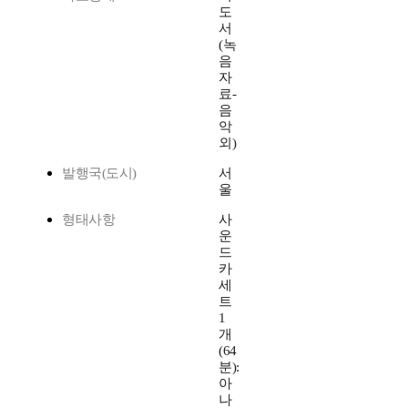
도
서
(녹
음
자
료-
음
악
외)
발행국(도시)
서
울
형태사항
사
운
드
카
세
트
1
개
(64
분):
아
나