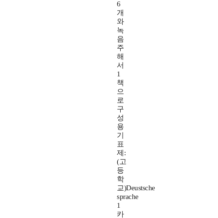
6
개
와
녹
음
주
해
서
1
책
으
로
구
성
용
기
표
제:
(고
등
학
교)Deustsche
sprache
1
카