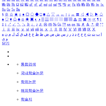
㎒
㎓
㎔
Ω
㏀
㏁
㎊
㎋
㎌
㏖
㏅
㎭
㎮
㎯
㏛
㎩
㎪
㎫
㎬
㏝
㏐
㏓
㏃
㏉
㏜
㏆
§
※
☆
★
○
●
◎
◇
◆
□
■
△
▽
→
←
↑
↓
↔
〓
◁
◀
▷
▶
♤
♠
♡
♥
♧
♣
⊙
◈
▣
◐
◑
▒
▤
▥
▨
▧
▦
▩
♨
☏
☎
☜
☞
¶
†
‡
↕
↗
↙
↖
↘
♭
♩
♪
♬
㉿
㈜
№
㏇
™
㏂
㏘
℡
＃
＆
＊
＠
ª
º
ⅰ
ⅱ
ⅲ
ⅳ
ⅴ
ⅵ
ⅶ
ⅷ
ⅸ
ⅹ
Ⅰ
Ⅱ
Ⅲ
Ⅳ
Ⅴ
Ⅵ
Ⅶ
Ⅷ
Ⅸ
Ⅹ
ا
ب
ت
ث
ج
ح
خ
د
ذ
ر
ز
س
ش
ص
ض
ط
ظ
ع
غ
ف
ق
ک
ل
م
ن
ه
و
ی
닫기
통합검색
국내학술논문
학위논문
해외학술논문
학술지