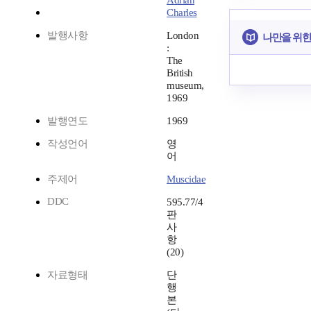
Adrian
Charles
발행사항
London
나만을 위한
:
The
British
museum,
1969
발행연도
1969
작성언어
영
어
주제어
Muscidae
DDC
595.77/4
판
사
항
(20)
자료형태
단
행
본