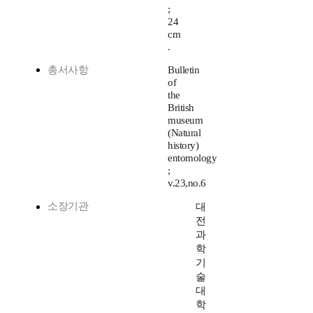
;
24
cm
.
총서사항
Bulletin
of
the
British
museum
(Natural
history)
entomology
;
v.23,no.6
소장기관
대
전
과
학
기
술
대
학