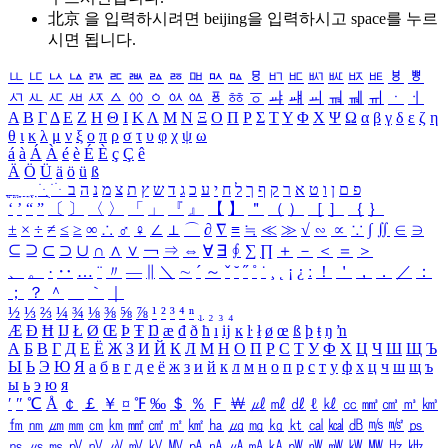
北京 을 입력하시려면
beijing
을 입력하시고 space를 누르
시면 됩니다.
ㅥ
ㅦ
ㅧ
ㅨ
ㅩ
ㅪ
ㅫ
ㅬ
ㅭ
ㅮ
ㅯ
ㅰ
ㅱ
ㅲ
ㅳ
ㅴ
ㅵ
ㅶ
ㅷ
ㅸ
ㅹ
ㅺ
ㅻ
ㅼ
ㅽ
ㅾ
ㅿ
ㆀ
ㆁ
ㆂ
ㆃ
ㆄ
ㆅ
ㆆ
ㆇ
ㆈ
ㆉ
ㆊ
ㆋ
ㆌ
ㆍ
ㆎ
Α
Β
Γ
Δ
Ε
Ζ
Η
Θ
Ι
Κ
Λ
Μ
Ν
Ξ
Ο
Π
Ρ
Σ
Τ
Υ
Φ
Χ
Ψ
Ω
α
β
γ
δ
ε
ζ
η
θ
ι
κ
λ
μ
ν
ξ
ο
π
ρ
σ
τ
υ
φ
χ
ψ
ω
á
à
Á
À
é
è
É
È
ç
Ç
ê
Ä
Ö
Ü
ä
ö
ü
ß
ְ
ֳ
ֲ
ֱ
ָ
ַ
ֵ
ֶ
ִ
ֹ
ּ
ֻ
ׂ
ׁ
ּ
ב
ה
נ
מ
צ
ת
ץ
ש
ד
ג
כ
ע
י
ח
ל
ך
ף
ק
ר
א
ט
ו
ן
ם
פ
‘
’
“
”
〔
〕
〈
〉
「
」
『
』
【
】
＂
（
）
［
］
｛
｝
±
×
÷
≠
≤
≥
∞
∴
♂
♀
∠
⊥
⌒
∂
∇
≡
≒
≪
≫
√
∽
∝
∵
∫
∬
∈
∋
⊆
⊇
⊂
⊃
∪
∩
∧
∨
￢
⇒
⇔
∀
∃
∮
∑
∏
＋
－
＜
＝
＞
、
。
·
‥
…
¨
〃
―
∥
＼
∼
´
～
ˇ
˘
˝
˚
˙
¸
˛
¡
¿
ː
！
＇
，
．
／
：
；
？
＾
＿
｀
｜
½
⅓
⅔
¼
¾
⅛
⅜
⅝
⅞
¹
²
³
⁴
ⁿ
₁
₂
₃
₄
Æ
Ð
Ħ
Ĳ
Ł
Ø
Œ
Þ
Ŧ
Ŋ
æ
đ
ð
ħ
ı
ĳ
ĸ
ŀ
ł
ø
œ
ß
þ
ŧ
ŋ
ŉ
А
Б
В
Г
Д
Е
Ё
Ж
З
И
Й
К
Л
М
Н
О
П
Р
С
Т
У
Ф
Х
Ц
Ч
Ш
Щ
Ъ
Ы
Ь
Э
Ю
Я
а
б
в
г
д
е
ё
ж
з
и
й
к
л
м
н
о
п
р
с
т
у
ф
х
ц
ч
ш
щ
ъ
ы
ь
э
ю
я
′
″
℃
Å
￠
￡
￥
¤
℉
‰
＄
％
Ｆ
￦
㎕
㎖
㎗
ℓ
㎘
㏄
㎣
㎤
㎥
㎦
㎙
㎚
㎛
㎜
㎝
㎞
㎟
㎠
㎡
㎢
㏊
㎍
㎎
㎏
㏏
㎈
㎉
㏈
㎧
㎨
㎰
㎱
㎲
㎳
㎴
㎵
㎶
㎷
㎸
㎹
㎀
㎁
㎂
㎃
㎄
㎺
㎻
㎽
㎾
㎿
㎐
㎑