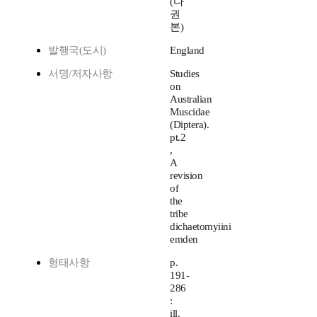
(다
권
본)
발행국(도시)
England
서명/저자사항
Studies
on
Australian
Muscidae
(Diptera).
pt.2
,
A
revision
of
the
tribe
dichaetomyiini
emden
형태사항
p.
191-
286
:
ill.