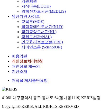
기관회원
지식나눔(LOOK)
의학전자도서관(MEDLIS)
유관기관 사이트
교육부(MOE)
국립장애인도서관(NLD)
국립중앙도서관(NL)
국회도서관(NAL)
연구윤리정보포털(CRE)
사이언스온 (ScienceON)
이용약관
개인정보처리방침
개인정보 재동의
기관소개
저작물 게시중단요청
41061 대구광역시 동구 동내로 64(동내동1119) KERIS빌딩
Copyright© KERIS. ALL RIGHTS RESERVED