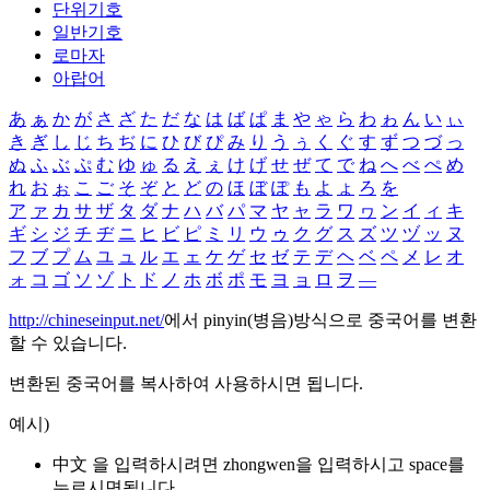
단위기호
일반기호
로마자
아랍어
あ
ぁ
か
が
さ
ざ
た
だ
な
は
ば
ぱ
ま
や
ゃ
ら
わ
ゎ
ん
い
ぃ
き
ぎ
し
じ
ち
ぢ
に
ひ
び
ぴ
み
り
う
ぅ
く
ぐ
す
ず
つ
づ
っ
ぬ
ふ
ぶ
ぷ
む
ゆ
ゅ
る
え
ぇ
け
げ
せ
ぜ
て
で
ね
へ
べ
ぺ
め
れ
お
ぉ
こ
ご
そ
ぞ
と
ど
の
ほ
ぼ
ぽ
も
よ
ょ
ろ
を
ア
ァ
カ
サ
ザ
タ
ダ
ナ
ハ
バ
パ
マ
ヤ
ャ
ラ
ワ
ヮ
ン
イ
ィ
キ
ギ
シ
ジ
チ
ヂ
ニ
ヒ
ビ
ピ
ミ
リ
ウ
ゥ
ク
グ
ス
ズ
ツ
ヅ
ッ
ヌ
フ
ブ
プ
ム
ユ
ュ
ル
エ
ェ
ケ
ゲ
セ
ゼ
テ
デ
ヘ
ベ
ペ
メ
レ
オ
ォ
コ
ゴ
ソ
ゾ
ト
ド
ノ
ホ
ボ
ポ
モ
ヨ
ョ
ロ
ヲ
―
http://chineseinput.net/
에서 pinyin(병음)방식으로 중국어를 변환
할 수 있습니다.
변환된 중국어를 복사하여 사용하시면 됩니다.
예시)
中文 을 입력하시려면
zhongwen
을 입력하시고 space를
누르시면됩니다.