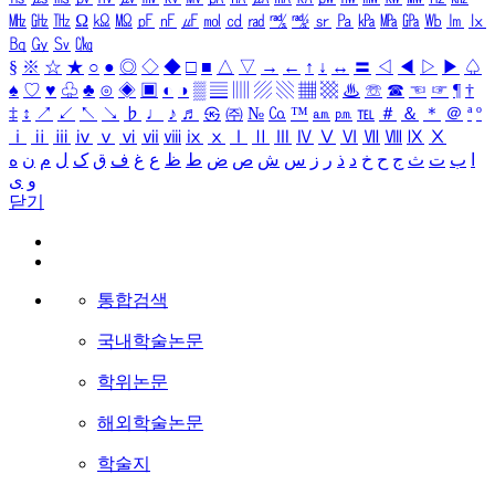
㎒
㎓
㎔
Ω
㏀
㏁
㎊
㎋
㎌
㏖
㏅
㎭
㎮
㎯
㏛
㎩
㎪
㎫
㎬
㏝
㏐
㏓
㏃
㏉
㏜
㏆
§
※
☆
★
○
●
◎
◇
◆
□
■
△
▽
→
←
↑
↓
↔
〓
◁
◀
▷
▶
♤
♠
♡
♥
♧
♣
⊙
◈
▣
◐
◑
▒
▤
▥
▨
▧
▦
▩
♨
☏
☎
☜
☞
¶
†
‡
↕
↗
↙
↖
↘
♭
♩
♪
♬
㉿
㈜
№
㏇
™
㏂
㏘
℡
＃
＆
＊
＠
ª
º
ⅰ
ⅱ
ⅲ
ⅳ
ⅴ
ⅵ
ⅶ
ⅷ
ⅸ
ⅹ
Ⅰ
Ⅱ
Ⅲ
Ⅳ
Ⅴ
Ⅵ
Ⅶ
Ⅷ
Ⅸ
Ⅹ
ا
ب
ت
ث
ج
ح
خ
د
ذ
ر
ز
س
ش
ص
ض
ط
ظ
ع
غ
ف
ق
ک
ل
م
ن
ه
و
ی
닫기
통합검색
국내학술논문
학위논문
해외학술논문
학술지