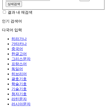
상세검색
결과 내 재검색
인기 검색어
다국어 입력
히라가나
가타카나
중국어
한글고어
그리스문자
프랑스어
독일어
히브리어
괄호기호
학술기호
기술기호
첨자기호
라틴문자
러시아문자