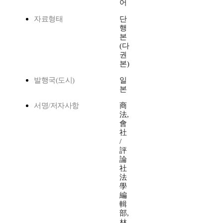
어
자료형태
단
행
본
(다
권
본)
발행국(도시)
일
본
서명/저자사항
商
法,
會
社
/
評
論
社
法
學
編
輯
部,
林