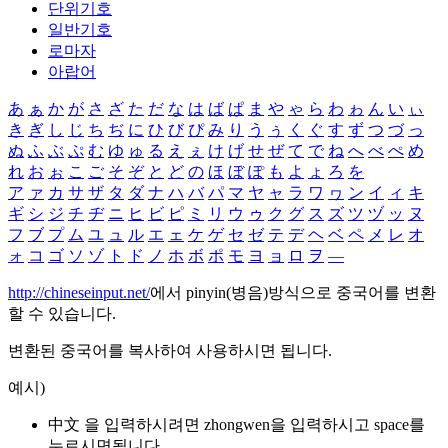
단위기호
일반기호
로마자
아랍어
あ
ぁ
か
が
さ
ざ
た
だ
な
は
ば
ぱ
ま
や
ゃ
ら
わ
ゎ
ん
い
ぃ
き
ぎ
し
じ
ち
ぢ
に
ひ
び
ぴ
み
り
う
ぅ
く
ぐ
す
ず
つ
づ
っ
ぬ
ふ
ぶ
ぷ
む
ゆ
ゅ
る
え
ぇ
け
げ
せ
ぜ
て
で
ね
へ
べ
ぺ
め
れ
お
ぉ
こ
ご
そ
ぞ
と
ど
の
ほ
ぼ
ぽ
も
よ
ょ
ろ
を
ア
ァ
カ
サ
ザ
タ
ダ
ナ
ハ
バ
パ
マ
ヤ
ャ
ラ
ワ
ヮ
ン
イ
ィ
キ
ギ
シ
ジ
チ
ヂ
ニ
ヒ
ビ
ピ
ミ
リ
ウ
ゥ
ク
グ
ス
ズ
ツ
ヅ
ッ
ヌ
フ
ブ
プ
ム
ユ
ュ
ル
エ
ェ
ケ
ゲ
セ
ゼ
テ
デ
ヘ
ベ
ペ
メ
レ
オ
ォ
コ
ゴ
ソ
ゾ
ト
ド
ノ
ホ
ボ
ポ
モ
ヨ
ョ
ロ
ヲ
―
http://chineseinput.net/
에서 pinyin(병음)방식으로 중국어를 변환
할 수 있습니다.
변환된 중국어를 복사하여 사용하시면 됩니다.
예시)
中文 을 입력하시려면
zhongwen
을 입력하시고 space를
누르시면됩니다.