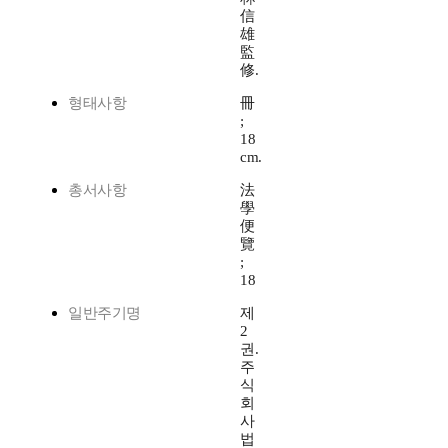
信
雄
監
修.
형태사항
冊
;
18
cm.
총서사항
法
學
便
覽
;
18
일반주기명
제
2
권.
주
식
회
사
법