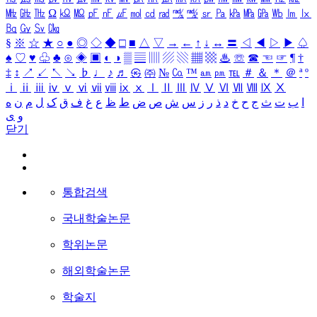
㎒
㎓
㎔
Ω
㏀
㏁
㎊
㎋
㎌
㏖
㏅
㎭
㎮
㎯
㏛
㎩
㎪
㎫
㎬
㏝
㏐
㏓
㏃
㏉
㏜
㏆
§
※
☆
★
○
●
◎
◇
◆
□
■
△
▽
→
←
↑
↓
↔
〓
◁
◀
▷
▶
♤
♠
♡
♥
♧
♣
⊙
◈
▣
◐
◑
▒
▤
▥
▨
▧
▦
▩
♨
☏
☎
☜
☞
¶
†
‡
↕
↗
↙
↖
↘
♭
♩
♪
♬
㉿
㈜
№
㏇
™
㏂
㏘
℡
＃
＆
＊
＠
ª
º
ⅰ
ⅱ
ⅲ
ⅳ
ⅴ
ⅵ
ⅶ
ⅷ
ⅸ
ⅹ
Ⅰ
Ⅱ
Ⅲ
Ⅳ
Ⅴ
Ⅵ
Ⅶ
Ⅷ
Ⅸ
Ⅹ
ا
ب
ت
ث
ج
ح
خ
د
ذ
ر
ز
س
ش
ص
ض
ط
ظ
ع
غ
ف
ق
ک
ل
م
ن
ه
و
ی
닫기
통합검색
국내학술논문
학위논문
해외학술논문
학술지