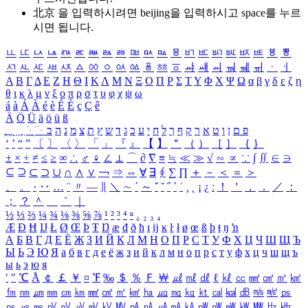
北京 을 입력하시려면
beijing
을 입력하시고 space를 누르
시면 됩니다.
ㅥ
ㅦ
ㅧ
ㅨ
ㅩ
ㅪ
ㅫ
ㅬ
ㅭ
ㅮ
ㅯ
ㅰ
ㅱ
ㅲ
ㅳ
ㅴ
ㅵ
ㅶ
ㅷ
ㅸ
ㅹ
ㅺ
ㅻ
ㅼ
ㅽ
ㅾ
ㅿ
ㆀ
ㆁ
ㆂ
ㆃ
ㆄ
ㆅ
ㆆ
ㆇ
ㆈ
ㆉ
ㆊ
ㆋ
ㆌ
ㆍ
ㆎ
Α
Β
Γ
Δ
Ε
Ζ
Η
Θ
Ι
Κ
Λ
Μ
Ν
Ξ
Ο
Π
Ρ
Σ
Τ
Υ
Φ
Χ
Ψ
Ω
α
β
γ
δ
ε
ζ
η
θ
ι
κ
λ
μ
ν
ξ
ο
π
ρ
σ
τ
υ
φ
χ
ψ
ω
á
à
Á
À
é
è
É
È
ç
Ç
ê
Ä
Ö
Ü
ä
ö
ü
ß
ְ
ֳ
ֲ
ֱ
ָ
ַ
ֵ
ֶ
ִ
ֹ
ּ
ֻ
ׂ
ׁ
ּ
ב
ה
נ
מ
צ
ת
ץ
ש
ד
ג
כ
ע
י
ח
ל
ך
ף
ק
ר
א
ט
ו
ן
ם
פ
‘
’
“
”
〔
〕
〈
〉
「
」
『
』
【
】
＂
（
）
［
］
｛
｝
±
×
÷
≠
≤
≥
∞
∴
♂
♀
∠
⊥
⌒
∂
∇
≡
≒
≪
≫
√
∽
∝
∵
∫
∬
∈
∋
⊆
⊇
⊂
⊃
∪
∩
∧
∨
￢
⇒
⇔
∀
∃
∮
∑
∏
＋
－
＜
＝
＞
、
。
·
‥
…
¨
〃
―
∥
＼
∼
´
～
ˇ
˘
˝
˚
˙
¸
˛
¡
¿
ː
！
＇
，
．
／
：
；
？
＾
＿
｀
｜
½
⅓
⅔
¼
¾
⅛
⅜
⅝
⅞
¹
²
³
⁴
ⁿ
₁
₂
₃
₄
Æ
Ð
Ħ
Ĳ
Ł
Ø
Œ
Þ
Ŧ
Ŋ
æ
đ
ð
ħ
ı
ĳ
ĸ
ŀ
ł
ø
œ
ß
þ
ŧ
ŋ
ŉ
А
Б
В
Г
Д
Е
Ё
Ж
З
И
Й
К
Л
М
Н
О
П
Р
С
Т
У
Ф
Х
Ц
Ч
Ш
Щ
Ъ
Ы
Ь
Э
Ю
Я
а
б
в
г
д
е
ё
ж
з
и
й
к
л
м
н
о
п
р
с
т
у
ф
х
ц
ч
ш
щ
ъ
ы
ь
э
ю
я
′
″
℃
Å
￠
￡
￥
¤
℉
‰
＄
％
Ｆ
￦
㎕
㎖
㎗
ℓ
㎘
㏄
㎣
㎤
㎥
㎦
㎙
㎚
㎛
㎜
㎝
㎞
㎟
㎠
㎡
㎢
㏊
㎍
㎎
㎏
㏏
㎈
㎉
㏈
㎧
㎨
㎰
㎱
㎲
㎳
㎴
㎵
㎶
㎷
㎸
㎹
㎀
㎁
㎂
㎃
㎄
㎺
㎻
㎽
㎾
㎿
㎐
㎑