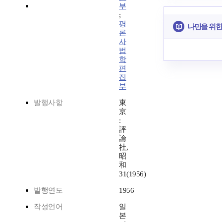
부
;
평
나만을 위한
론
사
법
학
편
집
부
발행사항
東
京
:
評
論
社,
昭
和
31(1956)
발행연도
1956
작성언어
일
본