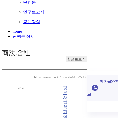
단행본
연구보고서
공개강의
home
단행본 상세
商法,會社
한글로보기
https://www.riss.kr/link?id=M1945396
이 자료와 함
저자
평
론
료
사
법
학
편
집