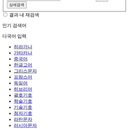
상세검색
결과 내 재검색
인기 검색어
다국어 입력
히라가나
가타카나
중국어
한글고어
그리스문자
프랑스어
독일어
히브리어
괄호기호
학술기호
기술기호
첨자기호
라틴문자
러시아문자