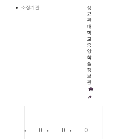
소장기관
성
균
관
대
학
교
중
앙
학
술
정
보
관
0
0
0