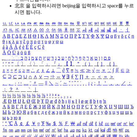
北京 을 입력하시려면
beijing
을 입력하시고 space를 누르
시면 됩니다.
ㅥ
ㅦ
ㅧ
ㅨ
ㅩ
ㅪ
ㅫ
ㅬ
ㅭ
ㅮ
ㅯ
ㅰ
ㅱ
ㅲ
ㅳ
ㅴ
ㅵ
ㅶ
ㅷ
ㅸ
ㅹ
ㅺ
ㅻ
ㅼ
ㅽ
ㅾ
ㅿ
ㆀ
ㆁ
ㆂ
ㆃ
ㆄ
ㆅ
ㆆ
ㆇ
ㆈ
ㆉ
ㆊ
ㆋ
ㆌ
ㆍ
ㆎ
Α
Β
Γ
Δ
Ε
Ζ
Η
Θ
Ι
Κ
Λ
Μ
Ν
Ξ
Ο
Π
Ρ
Σ
Τ
Υ
Φ
Χ
Ψ
Ω
α
β
γ
δ
ε
ζ
η
θ
ι
κ
λ
μ
ν
ξ
ο
π
ρ
σ
τ
υ
φ
χ
ψ
ω
á
à
Á
À
é
è
É
È
ç
Ç
ê
Ä
Ö
Ü
ä
ö
ü
ß
ְ
ֳ
ֲ
ֱ
ָ
ַ
ֵ
ֶ
ִ
ֹ
ּ
ֻ
ׂ
ׁ
ּ
ב
ה
נ
מ
צ
ת
ץ
ש
ד
ג
כ
ע
י
ח
ל
ך
ף
ק
ר
א
ט
ו
ן
ם
פ
‘
’
“
”
〔
〕
〈
〉
「
」
『
』
【
】
＂
（
）
［
］
｛
｝
±
×
÷
≠
≤
≥
∞
∴
♂
♀
∠
⊥
⌒
∂
∇
≡
≒
≪
≫
√
∽
∝
∵
∫
∬
∈
∋
⊆
⊇
⊂
⊃
∪
∩
∧
∨
￢
⇒
⇔
∀
∃
∮
∑
∏
＋
－
＜
＝
＞
、
。
·
‥
…
¨
〃
―
∥
＼
∼
´
～
ˇ
˘
˝
˚
˙
¸
˛
¡
¿
ː
！
＇
，
．
／
：
；
？
＾
＿
｀
｜
½
⅓
⅔
¼
¾
⅛
⅜
⅝
⅞
¹
²
³
⁴
ⁿ
₁
₂
₃
₄
Æ
Ð
Ħ
Ĳ
Ł
Ø
Œ
Þ
Ŧ
Ŋ
æ
đ
ð
ħ
ı
ĳ
ĸ
ŀ
ł
ø
œ
ß
þ
ŧ
ŋ
ŉ
А
Б
В
Г
Д
Е
Ё
Ж
З
И
Й
К
Л
М
Н
О
П
Р
С
Т
У
Ф
Х
Ц
Ч
Ш
Щ
Ъ
Ы
Ь
Э
Ю
Я
а
б
в
г
д
е
ё
ж
з
и
й
к
л
м
н
о
п
р
с
т
у
ф
х
ц
ч
ш
щ
ъ
ы
ь
э
ю
я
′
″
℃
Å
￠
￡
￥
¤
℉
‰
＄
％
Ｆ
￦
㎕
㎖
㎗
ℓ
㎘
㏄
㎣
㎤
㎥
㎦
㎙
㎚
㎛
㎜
㎝
㎞
㎟
㎠
㎡
㎢
㏊
㎍
㎎
㎏
㏏
㎈
㎉
㏈
㎧
㎨
㎰
㎱
㎲
㎳
㎴
㎵
㎶
㎷
㎸
㎹
㎀
㎁
㎂
㎃
㎄
㎺
㎻
㎽
㎾
㎿
㎐
㎑