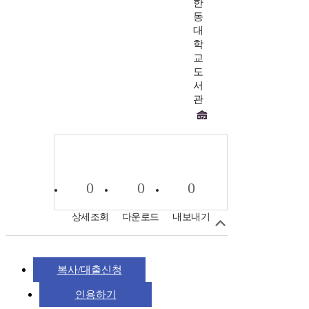
한
동
대
학
교
도
서
관
0
0
0
상세조회
다운로드
내보내기
복사/대출신청
인용하기