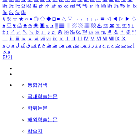
㎒
㎓
㎔
Ω
㏀
㏁
㎊
㎋
㎌
㏖
㏅
㎭
㎮
㎯
㏛
㎩
㎪
㎫
㎬
㏝
㏐
㏓
㏃
㏉
㏜
㏆
§
※
☆
★
○
●
◎
◇
◆
□
■
△
▽
→
←
↑
↓
↔
〓
◁
◀
▷
▶
♤
♠
♡
♥
♧
♣
⊙
◈
▣
◐
◑
▒
▤
▥
▨
▧
▦
▩
♨
☏
☎
☜
☞
¶
†
‡
↕
↗
↙
↖
↘
♭
♩
♪
♬
㉿
㈜
№
㏇
™
㏂
㏘
℡
＃
＆
＊
＠
ª
º
ⅰ
ⅱ
ⅲ
ⅳ
ⅴ
ⅵ
ⅶ
ⅷ
ⅸ
ⅹ
Ⅰ
Ⅱ
Ⅲ
Ⅳ
Ⅴ
Ⅵ
Ⅶ
Ⅷ
Ⅸ
Ⅹ
ا
ب
ت
ث
ج
ح
خ
د
ذ
ر
ز
س
ش
ص
ض
ط
ظ
ع
غ
ف
ق
ک
ل
م
ن
ه
و
ی
닫기
통합검색
국내학술논문
학위논문
해외학술논문
학술지