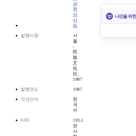
과
학
석
나만을 위한
사
팀
발행사항
서
울
:
民
族
文
化
社,
1987
발행연도
1987
작성언어
한
국
어
KDC
193.1
판
사