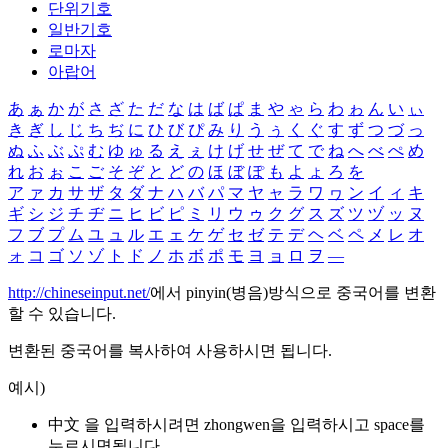
단위기호
일반기호
로마자
아랍어
あ
ぁ
か
が
さ
ざ
た
だ
な
は
ば
ぱ
ま
や
ゃ
ら
わ
ゎ
ん
い
ぃ
き
ぎ
し
じ
ち
ぢ
に
ひ
び
ぴ
み
り
う
ぅ
く
ぐ
す
ず
つ
づ
っ
ぬ
ふ
ぶ
ぷ
む
ゆ
ゅ
る
え
ぇ
け
げ
せ
ぜ
て
で
ね
へ
べ
ぺ
め
れ
お
ぉ
こ
ご
そ
ぞ
と
ど
の
ほ
ぼ
ぽ
も
よ
ょ
ろ
を
ア
ァ
カ
サ
ザ
タ
ダ
ナ
ハ
バ
パ
マ
ヤ
ャ
ラ
ワ
ヮ
ン
イ
ィ
キ
ギ
シ
ジ
チ
ヂ
ニ
ヒ
ビ
ピ
ミ
リ
ウ
ゥ
ク
グ
ス
ズ
ツ
ヅ
ッ
ヌ
フ
ブ
プ
ム
ユ
ュ
ル
エ
ェ
ケ
ゲ
セ
ゼ
テ
デ
ヘ
ベ
ペ
メ
レ
オ
ォ
コ
ゴ
ソ
ゾ
ト
ド
ノ
ホ
ボ
ポ
モ
ヨ
ョ
ロ
ヲ
―
http://chineseinput.net/
에서 pinyin(병음)방식으로 중국어를 변환
할 수 있습니다.
변환된 중국어를 복사하여 사용하시면 됩니다.
예시)
中文 을 입력하시려면
zhongwen
을 입력하시고 space를
누르시면됩니다.