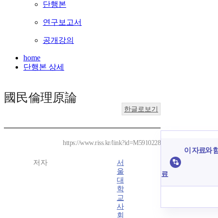
단행본
연구보고서
공개강의
home
단행본 상세
國民倫理原論
한글로보기
https://www.riss.kr/link?id=M5910228
이 자료와 함
저자
서
울
료
대
학
교
사
회