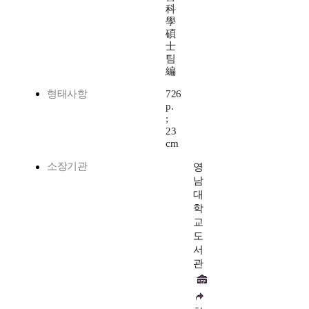
科
學
碩
士
팀
編
형태사항
726
p.
;
23
cm
소장기관
영
남
대
학
교
도
서
관