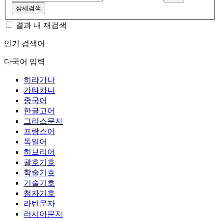
상세검색
결과 내 재검색
인기 검색어
다국어 입력
히라가나
가타카나
중국어
한글고어
그리스문자
프랑스어
독일어
히브리어
괄호기호
학술기호
기술기호
첨자기호
라틴문자
러시아문자