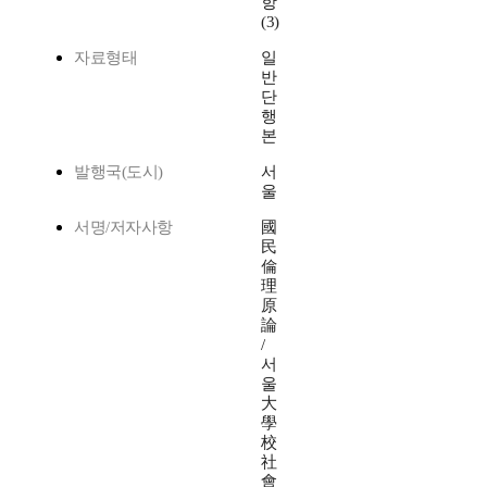
항
(3)
자료형태
일
반
단
행
본
발행국(도시)
서
울
서명/저자사항
國
民
倫
理
原
論
/
서
울
大
學
校
社
會