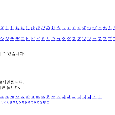
ぎ
し
じ
ち
ぢ
に
ひ
び
ぴ
み
り
う
ぅ
く
ぐ
す
ず
つ
づ
っ
ぬ
ふ
シ
ジ
チ
ヂ
ニ
ヒ
ビ
ピ
ミ
リ
ウ
ゥ
ク
グ
ス
ズ
ツ
ヅ
ッ
ヌ
フ
ブ
할 수 있습니다.
누르시면됩니다.
시면 됩니다.
ㅻ
ㅼ
ㅽ
ㅾ
ㅿ
ㆀ
ㆁ
ㆂ
ㆃ
ㆄ
ㆅ
ㆆ
ㆇ
ㆈ
ㆉ
ㆊ
ㆋ
ㆌ
ㆍ
ㆎ
θ
ι
κ
λ
μ
ν
ξ
ο
π
ρ
σ
τ
υ
φ
χ
ψ
ω