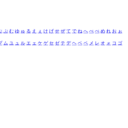
ぶ
ぷ
む
ゆ
ゅ
る
え
ぇ
け
げ
せ
ぜ
て
で
ね
へ
べ
ぺ
め
れ
お
ぉ
プ
ム
ユ
ュ
ル
エ
ェ
ケ
ゲ
セ
ゼ
テ
デ
ヘ
ベ
ペ
メ
レ
オ
ォ
コ
ゴ