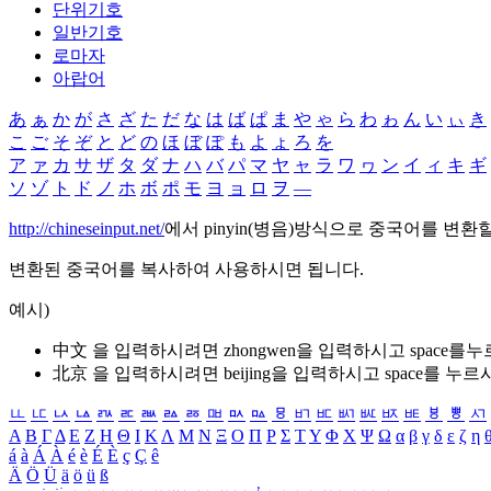
단위기호
일반기호
로마자
아랍어
あ
ぁ
か
が
さ
ざ
た
だ
な
は
ば
ぱ
ま
や
ゃ
ら
わ
ゎ
ん
い
ぃ
き
こ
ご
そ
ぞ
と
ど
の
ほ
ぼ
ぽ
も
よ
ょ
ろ
を
ア
ァ
カ
サ
ザ
タ
ダ
ナ
ハ
バ
パ
マ
ヤ
ャ
ラ
ワ
ヮ
ン
イ
ィ
キ
ギ
ソ
ゾ
ト
ド
ノ
ホ
ボ
ポ
モ
ヨ
ョ
ロ
ヲ
―
http://chineseinput.net/
에서 pinyin(병음)방식으로 중국어를 변환
변환된 중국어를 복사하여 사용하시면 됩니다.
예시)
中文 을 입력하시려면
zhongwen
을 입력하시고 space를
北京 을 입력하시려면
beijing
을 입력하시고 space를 누르
ㅥ
ㅦ
ㅧ
ㅨ
ㅩ
ㅪ
ㅫ
ㅬ
ㅭ
ㅮ
ㅯ
ㅰ
ㅱ
ㅲ
ㅳ
ㅴ
ㅵ
ㅶ
ㅷ
ㅸ
ㅹ
ㅺ
Α
Β
Γ
Δ
Ε
Ζ
Η
Θ
Ι
Κ
Λ
Μ
Ν
Ξ
Ο
Π
Ρ
Σ
Τ
Υ
Φ
Χ
Ψ
Ω
α
β
γ
δ
ε
ζ
η
á
à
Á
À
é
è
É
È
ç
Ç
ê
Ä
Ö
Ü
ä
ö
ü
ß