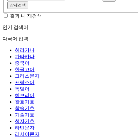
상세검색
결과 내 재검색
인기 검색어
다국어 입력
히라가나
가타카나
중국어
한글고어
그리스문자
프랑스어
독일어
히브리어
괄호기호
학술기호
기술기호
첨자기호
라틴문자
러시아문자