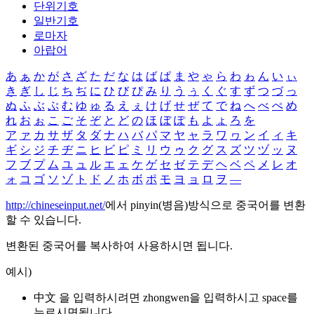
단위기호
일반기호
로마자
아랍어
あ
ぁ
か
が
さ
ざ
た
だ
な
は
ば
ぱ
ま
や
ゃ
ら
わ
ゎ
ん
い
ぃ
き
ぎ
し
じ
ち
ぢ
に
ひ
び
ぴ
み
り
う
ぅ
く
ぐ
す
ず
つ
づ
っ
ぬ
ふ
ぶ
ぷ
む
ゆ
ゅ
る
え
ぇ
け
げ
せ
ぜ
て
で
ね
へ
べ
ぺ
め
れ
お
ぉ
こ
ご
そ
ぞ
と
ど
の
ほ
ぼ
ぽ
も
よ
ょ
ろ
を
ア
ァ
カ
サ
ザ
タ
ダ
ナ
ハ
バ
パ
マ
ヤ
ャ
ラ
ワ
ヮ
ン
イ
ィ
キ
ギ
シ
ジ
チ
ヂ
ニ
ヒ
ビ
ピ
ミ
リ
ウ
ゥ
ク
グ
ス
ズ
ツ
ヅ
ッ
ヌ
フ
ブ
プ
ム
ユ
ュ
ル
エ
ェ
ケ
ゲ
セ
ゼ
テ
デ
ヘ
ベ
ペ
メ
レ
オ
ォ
コ
ゴ
ソ
ゾ
ト
ド
ノ
ホ
ボ
ポ
モ
ヨ
ョ
ロ
ヲ
―
http://chineseinput.net/
에서 pinyin(병음)방식으로 중국어를 변환
할 수 있습니다.
변환된 중국어를 복사하여 사용하시면 됩니다.
예시)
中文 을 입력하시려면
zhongwen
을 입력하시고 space를
누르시면됩니다.