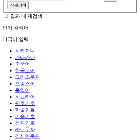
상세검색
결과 내 재검색
인기 검색어
다국어 입력
히라가나
가타카나
중국어
한글고어
그리스문자
프랑스어
독일어
히브리어
괄호기호
학술기호
기술기호
첨자기호
라틴문자
러시아문자