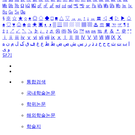
㎒
㎓
㎔
Ω
㏀
㏁
㎊
㎋
㎌
㏖
㏅
㎭
㎮
㎯
㏛
㎩
㎪
㎫
㎬
㏝
㏐
㏓
㏃
㏉
㏜
㏆
§
※
☆
★
○
●
◎
◇
◆
□
■
△
▽
→
←
↑
↓
↔
〓
◁
◀
▷
▶
♤
♠
♡
♥
♧
♣
⊙
◈
▣
◐
◑
▒
▤
▥
▨
▧
▦
▩
♨
☏
☎
☜
☞
¶
†
‡
↕
↗
↙
↖
↘
♭
♩
♪
♬
㉿
㈜
№
㏇
™
㏂
㏘
℡
＃
＆
＊
＠
ª
º
ⅰ
ⅱ
ⅲ
ⅳ
ⅴ
ⅵ
ⅶ
ⅷ
ⅸ
ⅹ
Ⅰ
Ⅱ
Ⅲ
Ⅳ
Ⅴ
Ⅵ
Ⅶ
Ⅷ
Ⅸ
Ⅹ
ا
ب
ت
ث
ج
ح
خ
د
ذ
ر
ز
س
ش
ص
ض
ط
ظ
ع
غ
ف
ق
ک
ل
م
ن
ه
و
ی
닫기
통합검색
국내학술논문
학위논문
해외학술논문
학술지