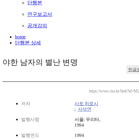
단행본
연구보고서
공개강의
home
단행본 상세
야한 남자의 별난 변명
한글
https://www.riss.kr/link?id=
저자
사토 히로시
;
서석연
발행사항
서울: 우리터,
1994
발행연도
1994