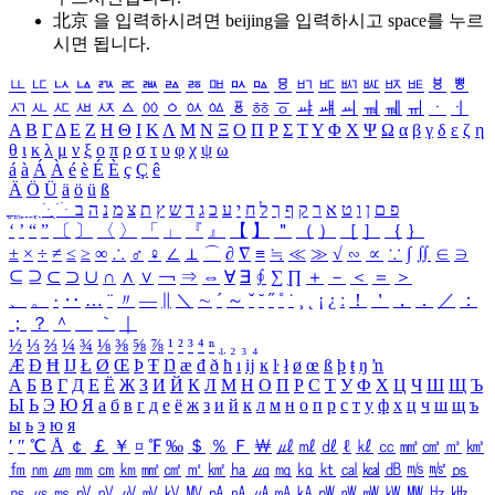
北京 을 입력하시려면
beijing
을 입력하시고 space를 누르
시면 됩니다.
ㅥ
ㅦ
ㅧ
ㅨ
ㅩ
ㅪ
ㅫ
ㅬ
ㅭ
ㅮ
ㅯ
ㅰ
ㅱ
ㅲ
ㅳ
ㅴ
ㅵ
ㅶ
ㅷ
ㅸ
ㅹ
ㅺ
ㅻ
ㅼ
ㅽ
ㅾ
ㅿ
ㆀ
ㆁ
ㆂ
ㆃ
ㆄ
ㆅ
ㆆ
ㆇ
ㆈ
ㆉ
ㆊ
ㆋ
ㆌ
ㆍ
ㆎ
Α
Β
Γ
Δ
Ε
Ζ
Η
Θ
Ι
Κ
Λ
Μ
Ν
Ξ
Ο
Π
Ρ
Σ
Τ
Υ
Φ
Χ
Ψ
Ω
α
β
γ
δ
ε
ζ
η
θ
ι
κ
λ
μ
ν
ξ
ο
π
ρ
σ
τ
υ
φ
χ
ψ
ω
á
à
Á
À
é
è
É
È
ç
Ç
ê
Ä
Ö
Ü
ä
ö
ü
ß
ְ
ֳ
ֲ
ֱ
ָ
ַ
ֵ
ֶ
ִ
ֹ
ּ
ֻ
ׂ
ׁ
ּ
ב
ה
נ
מ
צ
ת
ץ
ש
ד
ג
כ
ע
י
ח
ל
ך
ף
ק
ר
א
ט
ו
ן
ם
פ
‘
’
“
”
〔
〕
〈
〉
「
」
『
』
【
】
＂
（
）
［
］
｛
｝
±
×
÷
≠
≤
≥
∞
∴
♂
♀
∠
⊥
⌒
∂
∇
≡
≒
≪
≫
√
∽
∝
∵
∫
∬
∈
∋
⊆
⊇
⊂
⊃
∪
∩
∧
∨
￢
⇒
⇔
∀
∃
∮
∑
∏
＋
－
＜
＝
＞
、
。
·
‥
…
¨
〃
―
∥
＼
∼
´
～
ˇ
˘
˝
˚
˙
¸
˛
¡
¿
ː
！
＇
，
．
／
：
；
？
＾
＿
｀
｜
½
⅓
⅔
¼
¾
⅛
⅜
⅝
⅞
¹
²
³
⁴
ⁿ
₁
₂
₃
₄
Æ
Ð
Ħ
Ĳ
Ł
Ø
Œ
Þ
Ŧ
Ŋ
æ
đ
ð
ħ
ı
ĳ
ĸ
ŀ
ł
ø
œ
ß
þ
ŧ
ŋ
ŉ
А
Б
В
Г
Д
Е
Ё
Ж
З
И
Й
К
Л
М
Н
О
П
Р
С
Т
У
Ф
Х
Ц
Ч
Ш
Щ
Ъ
Ы
Ь
Э
Ю
Я
а
б
в
г
д
е
ё
ж
з
и
й
к
л
м
н
о
п
р
с
т
у
ф
х
ц
ч
ш
щ
ъ
ы
ь
э
ю
я
′
″
℃
Å
￠
￡
￥
¤
℉
‰
＄
％
Ｆ
￦
㎕
㎖
㎗
ℓ
㎘
㏄
㎣
㎤
㎥
㎦
㎙
㎚
㎛
㎜
㎝
㎞
㎟
㎠
㎡
㎢
㏊
㎍
㎎
㎏
㏏
㎈
㎉
㏈
㎧
㎨
㎰
㎱
㎲
㎳
㎴
㎵
㎶
㎷
㎸
㎹
㎀
㎁
㎂
㎃
㎄
㎺
㎻
㎽
㎾
㎿
㎐
㎑