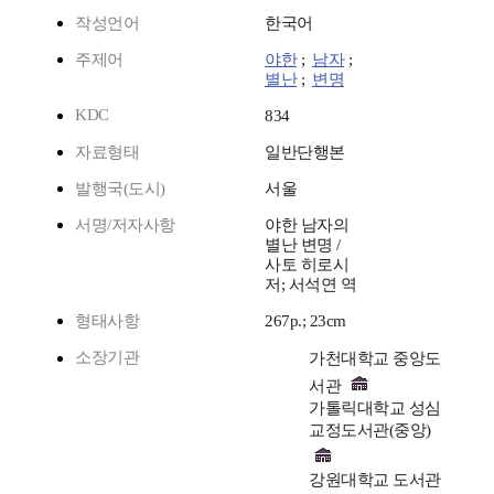
작성언어
한국어
주제어
야한
;
남자
;
별난
;
변명
KDC
834
자료형태
일반단행본
발행국(도시)
서울
서명/저자사항
야한 남자의
별난 변명 /
사토 히로시
저; 서석연 역
형태사항
267p.; 23cm
소장기관
가천대학교 중앙도
서관
가톨릭대학교 성심
교정도서관(중앙)
강원대학교 도서관