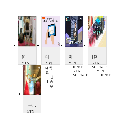
[마이웨이] 커피에 빠진 두 남자!
대학 온라인수업 3주차, 이제 변명은 안 통한다
화장품 15개 바르는 남자, 김한균 대표
[유쾌한 과학] 남자여! 화장품 제대로 알고 바르자
YTN
YTN
YTN
신한
SCIENCE
SCIENCE
SCIENCE
대학
YTN
YTN
교
SCIENCE
SCIENCE
신
종
우
[무한상상 박물관] 별난물건박물관
YTN