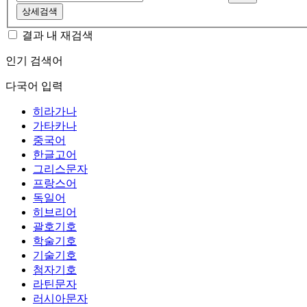
상세검색
결과 내 재검색
인기 검색어
다국어 입력
히라가나
가타카나
중국어
한글고어
그리스문자
프랑스어
독일어
히브리어
괄호기호
학술기호
기술기호
첨자기호
라틴문자
러시아문자