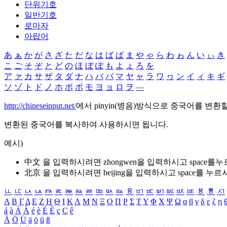
단위기호
일반기호
로마자
아랍어
あ
ぁ
か
が
さ
ざ
た
だ
な
は
ば
ぱ
ま
や
ゃ
ら
わ
ゎ
ん
い
ぃ
き
こ
ご
そ
ぞ
と
ど
の
ほ
ぼ
ぽ
も
よ
ょ
ろ
を
ア
ァ
カ
サ
ザ
タ
ダ
ナ
ハ
バ
パ
マ
ヤ
ャ
ラ
ワ
ヮ
ン
イ
ィ
キ
ギ
ソ
ゾ
ト
ド
ノ
ホ
ボ
ポ
モ
ヨ
ョ
ロ
ヲ
―
http://chineseinput.net/
에서 pinyin(병음)방식으로 중국어를 변환
변환된 중국어를 복사하여 사용하시면 됩니다.
예시)
中文 을 입력하시려면
zhongwen
을 입력하시고 space를
北京 을 입력하시려면
beijing
을 입력하시고 space를 누르
ㅥ
ㅦ
ㅧ
ㅨ
ㅩ
ㅪ
ㅫ
ㅬ
ㅭ
ㅮ
ㅯ
ㅰ
ㅱ
ㅲ
ㅳ
ㅴ
ㅵ
ㅶ
ㅷ
ㅸ
ㅹ
ㅺ
Α
Β
Γ
Δ
Ε
Ζ
Η
Θ
Ι
Κ
Λ
Μ
Ν
Ξ
Ο
Π
Ρ
Σ
Τ
Υ
Φ
Χ
Ψ
Ω
α
β
γ
δ
ε
ζ
η
á
à
Á
À
é
è
É
È
ç
Ç
ê
Ä
Ö
Ü
ä
ö
ü
ß