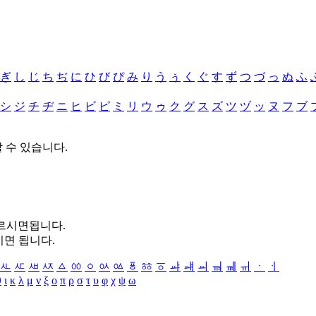
ぎ
し
じ
ち
ぢ
に
ひ
び
ぴ
み
り
う
ぅ
く
ぐ
す
ず
つ
づ
っ
ぬ
ふ
シ
ジ
チ
ヂ
ニ
ヒ
ビ
ピ
ミ
リ
ウ
ゥ
ク
グ
ス
ズ
ツ
ヅ
ッ
ヌ
フ
ブ
할 수 있습니다.
누르시면됩니다.
시면 됩니다.
ㅻ
ㅼ
ㅽ
ㅾ
ㅿ
ㆀ
ㆁ
ㆂ
ㆃ
ㆄ
ㆅ
ㆆ
ㆇ
ㆈ
ㆉ
ㆊ
ㆋ
ㆌ
ㆍ
ㆎ
θ
ι
κ
λ
μ
ν
ξ
ο
π
ρ
σ
τ
υ
φ
χ
ψ
ω