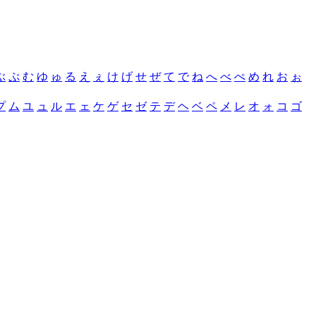
ぶ
ぷ
む
ゆ
ゅ
る
え
ぇ
け
げ
せ
ぜ
て
で
ね
へ
べ
ぺ
め
れ
お
ぉ
プ
ム
ユ
ュ
ル
エ
ェ
ケ
ゲ
セ
ゼ
テ
デ
ヘ
ベ
ペ
メ
レ
オ
ォ
コ
ゴ