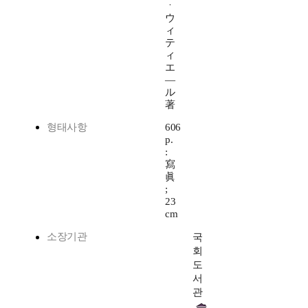
ㆍ
ウ
ィ
テ
ィ
エ
―
ル
著
형태사항
606
p.
:
寫
眞
;
23
cm
소장기관
국
회
도
서
관