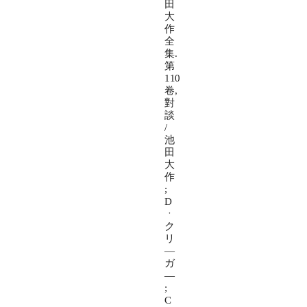
田
大
作
全
集.
第
110
卷,
對
談
/
池
田
大
作
;
D
ㆍ
ク
リ
―
ガ
―
;
C