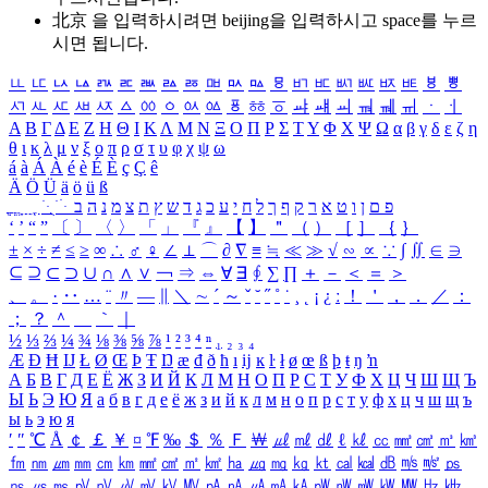
北京 을 입력하시려면
beijing
을 입력하시고 space를 누르
시면 됩니다.
ㅥ
ㅦ
ㅧ
ㅨ
ㅩ
ㅪ
ㅫ
ㅬ
ㅭ
ㅮ
ㅯ
ㅰ
ㅱ
ㅲ
ㅳ
ㅴ
ㅵ
ㅶ
ㅷ
ㅸ
ㅹ
ㅺ
ㅻ
ㅼ
ㅽ
ㅾ
ㅿ
ㆀ
ㆁ
ㆂ
ㆃ
ㆄ
ㆅ
ㆆ
ㆇ
ㆈ
ㆉ
ㆊ
ㆋ
ㆌ
ㆍ
ㆎ
Α
Β
Γ
Δ
Ε
Ζ
Η
Θ
Ι
Κ
Λ
Μ
Ν
Ξ
Ο
Π
Ρ
Σ
Τ
Υ
Φ
Χ
Ψ
Ω
α
β
γ
δ
ε
ζ
η
θ
ι
κ
λ
μ
ν
ξ
ο
π
ρ
σ
τ
υ
φ
χ
ψ
ω
á
à
Á
À
é
è
É
È
ç
Ç
ê
Ä
Ö
Ü
ä
ö
ü
ß
ְ
ֳ
ֲ
ֱ
ָ
ַ
ֵ
ֶ
ִ
ֹ
ּ
ֻ
ׂ
ׁ
ּ
ב
ה
נ
מ
צ
ת
ץ
ש
ד
ג
כ
ע
י
ח
ל
ך
ף
ק
ר
א
ט
ו
ן
ם
פ
‘
’
“
”
〔
〕
〈
〉
「
」
『
』
【
】
＂
（
）
［
］
｛
｝
±
×
÷
≠
≤
≥
∞
∴
♂
♀
∠
⊥
⌒
∂
∇
≡
≒
≪
≫
√
∽
∝
∵
∫
∬
∈
∋
⊆
⊇
⊂
⊃
∪
∩
∧
∨
￢
⇒
⇔
∀
∃
∮
∑
∏
＋
－
＜
＝
＞
、
。
·
‥
…
¨
〃
―
∥
＼
∼
´
～
ˇ
˘
˝
˚
˙
¸
˛
¡
¿
ː
！
＇
，
．
／
：
；
？
＾
＿
｀
｜
½
⅓
⅔
¼
¾
⅛
⅜
⅝
⅞
¹
²
³
⁴
ⁿ
₁
₂
₃
₄
Æ
Ð
Ħ
Ĳ
Ł
Ø
Œ
Þ
Ŧ
Ŋ
æ
đ
ð
ħ
ı
ĳ
ĸ
ŀ
ł
ø
œ
ß
þ
ŧ
ŋ
ŉ
А
Б
В
Г
Д
Е
Ё
Ж
З
И
Й
К
Л
М
Н
О
П
Р
С
Т
У
Ф
Х
Ц
Ч
Ш
Щ
Ъ
Ы
Ь
Э
Ю
Я
а
б
в
г
д
е
ё
ж
з
и
й
к
л
м
н
о
п
р
с
т
у
ф
х
ц
ч
ш
щ
ъ
ы
ь
э
ю
я
′
″
℃
Å
￠
￡
￥
¤
℉
‰
＄
％
Ｆ
￦
㎕
㎖
㎗
ℓ
㎘
㏄
㎣
㎤
㎥
㎦
㎙
㎚
㎛
㎜
㎝
㎞
㎟
㎠
㎡
㎢
㏊
㎍
㎎
㎏
㏏
㎈
㎉
㏈
㎧
㎨
㎰
㎱
㎲
㎳
㎴
㎵
㎶
㎷
㎸
㎹
㎀
㎁
㎂
㎃
㎄
㎺
㎻
㎽
㎾
㎿
㎐
㎑