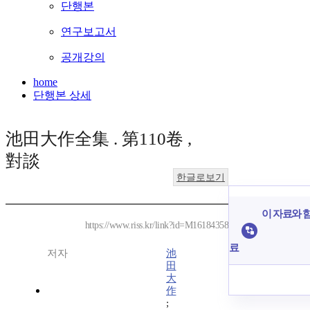
단행본
연구보고서
공개강의
home
단행본 상세
池田大作全集 . 第110卷 ,
對談
한글로보기
이 자료와 함
https://www.riss.kr/link?id=M16184358
료
저자
池
田
大
作
;