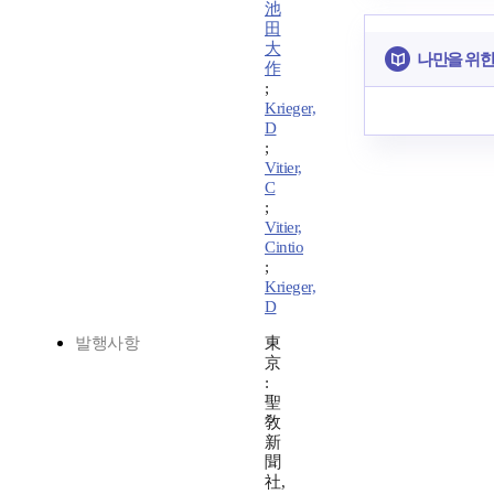
池
田
大
나만을 위한
作
;
Krieger,
D
;
Vitier,
C
;
Vitier,
Cintio
;
Krieger,
D
발행사항
東
京
:
聖
敎
新
聞
社,