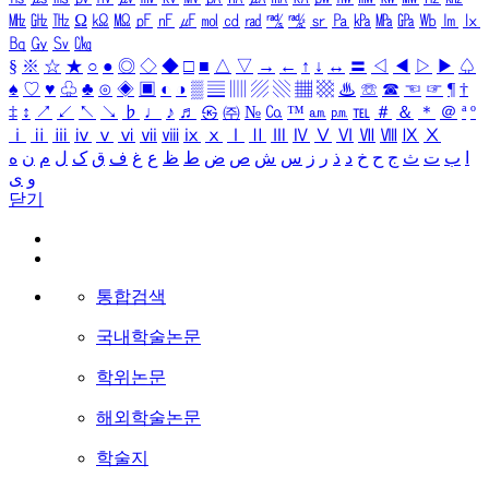
㎒
㎓
㎔
Ω
㏀
㏁
㎊
㎋
㎌
㏖
㏅
㎭
㎮
㎯
㏛
㎩
㎪
㎫
㎬
㏝
㏐
㏓
㏃
㏉
㏜
㏆
§
※
☆
★
○
●
◎
◇
◆
□
■
△
▽
→
←
↑
↓
↔
〓
◁
◀
▷
▶
♤
♠
♡
♥
♧
♣
⊙
◈
▣
◐
◑
▒
▤
▥
▨
▧
▦
▩
♨
☏
☎
☜
☞
¶
†
‡
↕
↗
↙
↖
↘
♭
♩
♪
♬
㉿
㈜
№
㏇
™
㏂
㏘
℡
＃
＆
＊
＠
ª
º
ⅰ
ⅱ
ⅲ
ⅳ
ⅴ
ⅵ
ⅶ
ⅷ
ⅸ
ⅹ
Ⅰ
Ⅱ
Ⅲ
Ⅳ
Ⅴ
Ⅵ
Ⅶ
Ⅷ
Ⅸ
Ⅹ
ا
ب
ت
ث
ج
ح
خ
د
ذ
ر
ز
س
ش
ص
ض
ط
ظ
ع
غ
ف
ق
ک
ل
م
ن
ه
و
ی
닫기
통합검색
국내학술논문
학위논문
해외학술논문
학술지