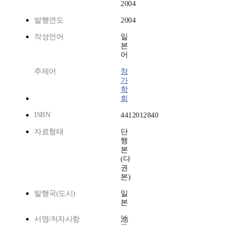
2004
발행연도
2004
작성언어
일
본
어
주제어
창
가
학
회
ISBN
4412012840
자료형태
단
행
본
(다
권
본)
발행국(도시)
일
본
서명/저자사항
池