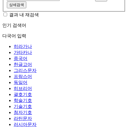
상세검색
결과 내 재검색
인기 검색어
다국어 입력
히라가나
가타카나
중국어
한글고어
그리스문자
프랑스어
독일어
히브리어
괄호기호
학술기호
기술기호
첨자기호
라틴문자
러시아문자