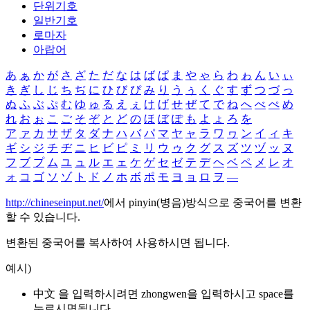
단위기호
일반기호
로마자
아랍어
あ
ぁ
か
が
さ
ざ
た
だ
な
は
ば
ぱ
ま
や
ゃ
ら
わ
ゎ
ん
い
ぃ
き
ぎ
し
じ
ち
ぢ
に
ひ
び
ぴ
み
り
う
ぅ
く
ぐ
す
ず
つ
づ
っ
ぬ
ふ
ぶ
ぷ
む
ゆ
ゅ
る
え
ぇ
け
げ
せ
ぜ
て
で
ね
へ
べ
ぺ
め
れ
お
ぉ
こ
ご
そ
ぞ
と
ど
の
ほ
ぼ
ぽ
も
よ
ょ
ろ
を
ア
ァ
カ
サ
ザ
タ
ダ
ナ
ハ
バ
パ
マ
ヤ
ャ
ラ
ワ
ヮ
ン
イ
ィ
キ
ギ
シ
ジ
チ
ヂ
ニ
ヒ
ビ
ピ
ミ
リ
ウ
ゥ
ク
グ
ス
ズ
ツ
ヅ
ッ
ヌ
フ
ブ
プ
ム
ユ
ュ
ル
エ
ェ
ケ
ゲ
セ
ゼ
テ
デ
ヘ
ベ
ペ
メ
レ
オ
ォ
コ
ゴ
ソ
ゾ
ト
ド
ノ
ホ
ボ
ポ
モ
ヨ
ョ
ロ
ヲ
―
http://chineseinput.net/
에서 pinyin(병음)방식으로 중국어를 변환
할 수 있습니다.
변환된 중국어를 복사하여 사용하시면 됩니다.
예시)
中文 을 입력하시려면
zhongwen
을 입력하시고 space를
누르시면됩니다.