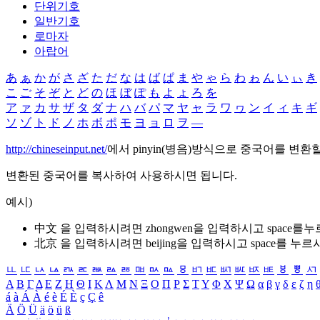
단위기호
일반기호
로마자
아랍어
あ
ぁ
か
が
さ
ざ
た
だ
な
は
ば
ぱ
ま
や
ゃ
ら
わ
ゎ
ん
い
ぃ
き
こ
ご
そ
ぞ
と
ど
の
ほ
ぼ
ぽ
も
よ
ょ
ろ
を
ア
ァ
カ
サ
ザ
タ
ダ
ナ
ハ
バ
パ
マ
ヤ
ャ
ラ
ワ
ヮ
ン
イ
ィ
キ
ギ
ソ
ゾ
ト
ド
ノ
ホ
ボ
ポ
モ
ヨ
ョ
ロ
ヲ
―
http://chineseinput.net/
에서 pinyin(병음)방식으로 중국어를 변환
변환된 중국어를 복사하여 사용하시면 됩니다.
예시)
中文 을 입력하시려면
zhongwen
을 입력하시고 space를
北京 을 입력하시려면
beijing
을 입력하시고 space를 누르
ㅥ
ㅦ
ㅧ
ㅨ
ㅩ
ㅪ
ㅫ
ㅬ
ㅭ
ㅮ
ㅯ
ㅰ
ㅱ
ㅲ
ㅳ
ㅴ
ㅵ
ㅶ
ㅷ
ㅸ
ㅹ
ㅺ
Α
Β
Γ
Δ
Ε
Ζ
Η
Θ
Ι
Κ
Λ
Μ
Ν
Ξ
Ο
Π
Ρ
Σ
Τ
Υ
Φ
Χ
Ψ
Ω
α
β
γ
δ
ε
ζ
η
á
à
Á
À
é
è
É
È
ç
Ç
ê
Ä
Ö
Ü
ä
ö
ü
ß