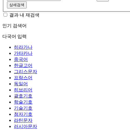
상세검색
결과 내 재검색
인기 검색어
다국어 입력
히라가나
가타카나
중국어
한글고어
그리스문자
프랑스어
독일어
히브리어
괄호기호
학술기호
기술기호
첨자기호
라틴문자
러시아문자