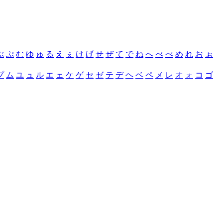
ぶ
ぷ
む
ゆ
ゅ
る
え
ぇ
け
げ
せ
ぜ
て
で
ね
へ
べ
ぺ
め
れ
お
ぉ
プ
ム
ユ
ュ
ル
エ
ェ
ケ
ゲ
セ
ゼ
テ
デ
ヘ
ベ
ペ
メ
レ
オ
ォ
コ
ゴ