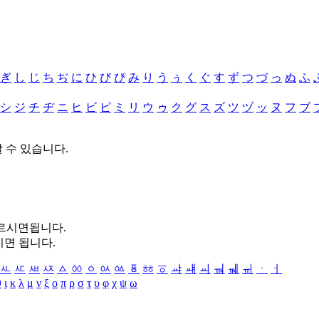
ぎ
し
じ
ち
ぢ
に
ひ
び
ぴ
み
り
う
ぅ
く
ぐ
す
ず
つ
づ
っ
ぬ
ふ
シ
ジ
チ
ヂ
ニ
ヒ
ビ
ピ
ミ
リ
ウ
ゥ
ク
グ
ス
ズ
ツ
ヅ
ッ
ヌ
フ
ブ
할 수 있습니다.
누르시면됩니다.
시면 됩니다.
ㅻ
ㅼ
ㅽ
ㅾ
ㅿ
ㆀ
ㆁ
ㆂ
ㆃ
ㆄ
ㆅ
ㆆ
ㆇ
ㆈ
ㆉ
ㆊ
ㆋ
ㆌ
ㆍ
ㆎ
θ
ι
κ
λ
μ
ν
ξ
ο
π
ρ
σ
τ
υ
φ
χ
ψ
ω