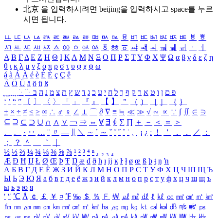
北京 을 입력하시려면
beijing
을 입력하시고 space를 누르
시면 됩니다.
ㅥ
ㅦ
ㅧ
ㅨ
ㅩ
ㅪ
ㅫ
ㅬ
ㅭ
ㅮ
ㅯ
ㅰ
ㅱ
ㅲ
ㅳ
ㅴ
ㅵ
ㅶ
ㅷ
ㅸ
ㅹ
ㅺ
ㅻ
ㅼ
ㅽ
ㅾ
ㅿ
ㆀ
ㆁ
ㆂ
ㆃ
ㆄ
ㆅ
ㆆ
ㆇ
ㆈ
ㆉ
ㆊ
ㆋ
ㆌ
ㆍ
ㆎ
Α
Β
Γ
Δ
Ε
Ζ
Η
Θ
Ι
Κ
Λ
Μ
Ν
Ξ
Ο
Π
Ρ
Σ
Τ
Υ
Φ
Χ
Ψ
Ω
α
β
γ
δ
ε
ζ
η
θ
ι
κ
λ
μ
ν
ξ
ο
π
ρ
σ
τ
υ
φ
χ
ψ
ω
á
à
Á
À
é
è
É
È
ç
Ç
ê
Ä
Ö
Ü
ä
ö
ü
ß
ְ
ֳ
ֲ
ֱ
ָ
ַ
ֵ
ֶ
ִ
ֹ
ּ
ֻ
ׂ
ׁ
ּ
ב
ה
נ
מ
צ
ת
ץ
ש
ד
ג
כ
ע
י
ח
ל
ך
ף
ק
ר
א
ט
ו
ן
ם
פ
‘
’
“
”
〔
〕
〈
〉
「
」
『
』
【
】
＂
（
）
［
］
｛
｝
±
×
÷
≠
≤
≥
∞
∴
♂
♀
∠
⊥
⌒
∂
∇
≡
≒
≪
≫
√
∽
∝
∵
∫
∬
∈
∋
⊆
⊇
⊂
⊃
∪
∩
∧
∨
￢
⇒
⇔
∀
∃
∮
∑
∏
＋
－
＜
＝
＞
、
。
·
‥
…
¨
〃
―
∥
＼
∼
´
～
ˇ
˘
˝
˚
˙
¸
˛
¡
¿
ː
！
＇
，
．
／
：
；
？
＾
＿
｀
｜
½
⅓
⅔
¼
¾
⅛
⅜
⅝
⅞
¹
²
³
⁴
ⁿ
₁
₂
₃
₄
Æ
Ð
Ħ
Ĳ
Ł
Ø
Œ
Þ
Ŧ
Ŋ
æ
đ
ð
ħ
ı
ĳ
ĸ
ŀ
ł
ø
œ
ß
þ
ŧ
ŋ
ŉ
А
Б
В
Г
Д
Е
Ё
Ж
З
И
Й
К
Л
М
Н
О
П
Р
С
Т
У
Ф
Х
Ц
Ч
Ш
Щ
Ъ
Ы
Ь
Э
Ю
Я
а
б
в
г
д
е
ё
ж
з
и
й
к
л
м
н
о
п
р
с
т
у
ф
х
ц
ч
ш
щ
ъ
ы
ь
э
ю
я
′
″
℃
Å
￠
￡
￥
¤
℉
‰
＄
％
Ｆ
￦
㎕
㎖
㎗
ℓ
㎘
㏄
㎣
㎤
㎥
㎦
㎙
㎚
㎛
㎜
㎝
㎞
㎟
㎠
㎡
㎢
㏊
㎍
㎎
㎏
㏏
㎈
㎉
㏈
㎧
㎨
㎰
㎱
㎲
㎳
㎴
㎵
㎶
㎷
㎸
㎹
㎀
㎁
㎂
㎃
㎄
㎺
㎻
㎽
㎾
㎿
㎐
㎑