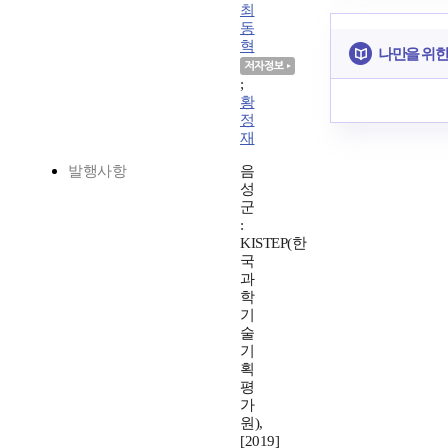
최
동
혁
나만을 위한
;
황
정
재
발행사항
음
성
군
:
KISTEP(한
국
과
학
기
술
기
획
평
가
원),
[2019]