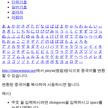
단위기호
일반기호
로마자
아랍어
あ
ぁ
か
が
さ
ざ
た
だ
な
は
ば
ぱ
ま
や
ゃ
ら
わ
ゎ
ん
い
ぃ
き
ぎ
し
じ
ち
ぢ
に
ひ
び
ぴ
み
り
う
ぅ
く
ぐ
す
ず
つ
づ
っ
ぬ
ふ
ぶ
ぷ
む
ゆ
ゅ
る
え
ぇ
け
げ
せ
ぜ
て
で
ね
へ
べ
ぺ
め
れ
お
ぉ
こ
ご
そ
ぞ
と
ど
の
ほ
ぼ
ぽ
も
よ
ょ
ろ
を
ア
ァ
カ
サ
ザ
タ
ダ
ナ
ハ
バ
パ
マ
ヤ
ャ
ラ
ワ
ヮ
ン
イ
ィ
キ
ギ
シ
ジ
チ
ヂ
ニ
ヒ
ビ
ピ
ミ
リ
ウ
ゥ
ク
グ
ス
ズ
ツ
ヅ
ッ
ヌ
フ
ブ
プ
ム
ユ
ュ
ル
エ
ェ
ケ
ゲ
セ
ゼ
テ
デ
ヘ
ベ
ペ
メ
レ
オ
ォ
コ
ゴ
ソ
ゾ
ト
ド
ノ
ホ
ボ
ポ
モ
ヨ
ョ
ロ
ヲ
―
http://chineseinput.net/
에서 pinyin(병음)방식으로 중국어를 변환
할 수 있습니다.
변환된 중국어를 복사하여 사용하시면 됩니다.
예시)
中文 을 입력하시려면
zhongwen
을 입력하시고 space를
누르시면됩니다.