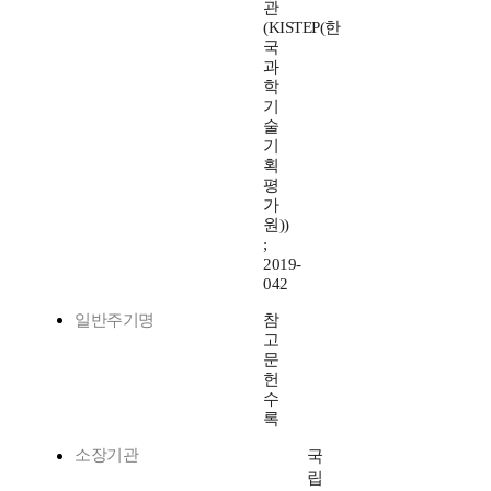
관
(KISTEP(한
국
과
학
기
술
기
획
평
가
원))
;
2019-
042
일반주기명
참
고
문
헌
수
록
소장기관
국
립