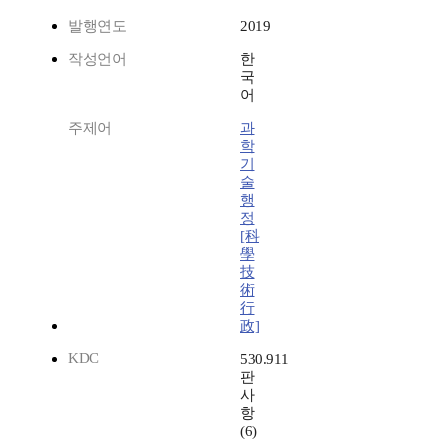
발행연도
2019
작성언어
한
국
어
주제어
과
학
기
술
행
정
[科
學
技
術
行
政]
KDC
530.911
판
사
항
(6)