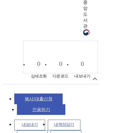
중
앙
도
서
관
0
0
0
상세조회
다운로드
내보내기
복사/대출신청
인용하기
내보내기
내책장담기