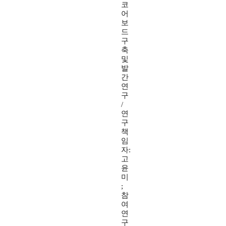
코
어
보
드
구
축
및
발
간
연
구
/
연
구
책
임
자:
고
윤
미
;
참
여
연
구