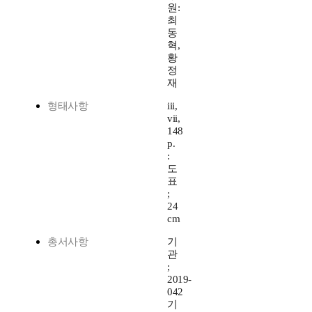
원:
최
동
혁,
황
정
재
형태사항
iii,
vii,
148
p.
:
도
표
;
24
cm
총서사항
기
관
;
2019-
042
기