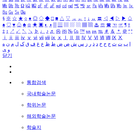
㎒
㎓
㎔
Ω
㏀
㏁
㎊
㎋
㎌
㏖
㏅
㎭
㎮
㎯
㏛
㎩
㎪
㎫
㎬
㏝
㏐
㏓
㏃
㏉
㏜
㏆
§
※
☆
★
○
●
◎
◇
◆
□
■
△
▽
→
←
↑
↓
↔
〓
◁
◀
▷
▶
♤
♠
♡
♥
♧
♣
⊙
◈
▣
◐
◑
▒
▤
▥
▨
▧
▦
▩
♨
☏
☎
☜
☞
¶
†
‡
↕
↗
↙
↖
↘
♭
♩
♪
♬
㉿
㈜
№
㏇
™
㏂
㏘
℡
＃
＆
＊
＠
ª
º
ⅰ
ⅱ
ⅲ
ⅳ
ⅴ
ⅵ
ⅶ
ⅷ
ⅸ
ⅹ
Ⅰ
Ⅱ
Ⅲ
Ⅳ
Ⅴ
Ⅵ
Ⅶ
Ⅷ
Ⅸ
Ⅹ
ا
ب
ت
ث
ج
ح
خ
د
ذ
ر
ز
س
ش
ص
ض
ط
ظ
ع
غ
ف
ق
ک
ل
م
ن
ه
و
ی
닫기
통합검색
국내학술논문
학위논문
해외학술논문
학술지