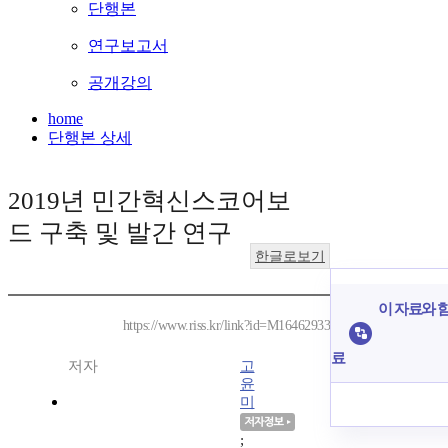
단행본
연구보고서
공개강의
home
단행본 상세
2019년 민간혁신스코어보
드 구축 및 발간 연구
한글로보기
이 자료와 함
https://www.riss.kr/link?id=M16462933
료
저자
고
윤
미
;