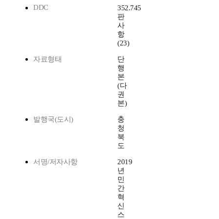
DDC
352.745
판
사
항
(23)
자료형태
단
행
본
(다
권
본)
발행국(도시)
충
청
북
도
서명/저자사항
2019
년
민
간
혁
신
스