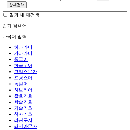
상세검색
결과 내 재검색
인기 검색어
다국어 입력
히라가나
가타카나
중국어
한글고어
그리스문자
프랑스어
독일어
히브리어
괄호기호
학술기호
기술기호
첨자기호
라틴문자
러시아문자