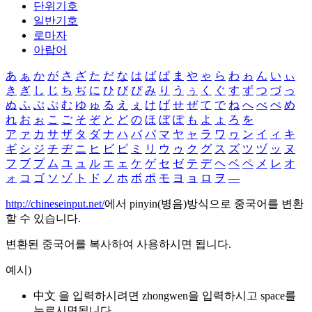
단위기호
일반기호
로마자
아랍어
あ
ぁ
か
が
さ
ざ
た
だ
な
は
ば
ぱ
ま
や
ゃ
ら
わ
ゎ
ん
い
ぃ
き
ぎ
し
じ
ち
ぢ
に
ひ
び
ぴ
み
り
う
ぅ
く
ぐ
す
ず
つ
づ
っ
ぬ
ふ
ぶ
ぷ
む
ゆ
ゅ
る
え
ぇ
け
げ
せ
ぜ
て
で
ね
へ
べ
ぺ
め
れ
お
ぉ
こ
ご
そ
ぞ
と
ど
の
ほ
ぼ
ぽ
も
よ
ょ
ろ
を
ア
ァ
カ
サ
ザ
タ
ダ
ナ
ハ
バ
パ
マ
ヤ
ャ
ラ
ワ
ヮ
ン
イ
ィ
キ
ギ
シ
ジ
チ
ヂ
ニ
ヒ
ビ
ピ
ミ
リ
ウ
ゥ
ク
グ
ス
ズ
ツ
ヅ
ッ
ヌ
フ
ブ
プ
ム
ユ
ュ
ル
エ
ェ
ケ
ゲ
セ
ゼ
テ
デ
ヘ
ベ
ペ
メ
レ
オ
ォ
コ
ゴ
ソ
ゾ
ト
ド
ノ
ホ
ボ
ポ
モ
ヨ
ョ
ロ
ヲ
―
http://chineseinput.net/
에서 pinyin(병음)방식으로 중국어를 변환
할 수 있습니다.
변환된 중국어를 복사하여 사용하시면 됩니다.
예시)
中文 을 입력하시려면
zhongwen
을 입력하시고 space를
누르시면됩니다.