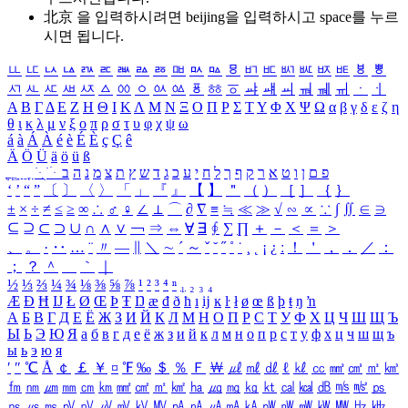
北京 을 입력하시려면
beijing
을 입력하시고 space를 누르
시면 됩니다.
ㅥ
ㅦ
ㅧ
ㅨ
ㅩ
ㅪ
ㅫ
ㅬ
ㅭ
ㅮ
ㅯ
ㅰ
ㅱ
ㅲ
ㅳ
ㅴ
ㅵ
ㅶ
ㅷ
ㅸ
ㅹ
ㅺ
ㅻ
ㅼ
ㅽ
ㅾ
ㅿ
ㆀ
ㆁ
ㆂ
ㆃ
ㆄ
ㆅ
ㆆ
ㆇ
ㆈ
ㆉ
ㆊ
ㆋ
ㆌ
ㆍ
ㆎ
Α
Β
Γ
Δ
Ε
Ζ
Η
Θ
Ι
Κ
Λ
Μ
Ν
Ξ
Ο
Π
Ρ
Σ
Τ
Υ
Φ
Χ
Ψ
Ω
α
β
γ
δ
ε
ζ
η
θ
ι
κ
λ
μ
ν
ξ
ο
π
ρ
σ
τ
υ
φ
χ
ψ
ω
á
à
Á
À
é
è
É
È
ç
Ç
ê
Ä
Ö
Ü
ä
ö
ü
ß
ְ
ֳ
ֲ
ֱ
ָ
ַ
ֵ
ֶ
ִ
ֹ
ּ
ֻ
ׂ
ׁ
ּ
ב
ה
נ
מ
צ
ת
ץ
ש
ד
ג
כ
ע
י
ח
ל
ך
ף
ק
ר
א
ט
ו
ן
ם
פ
‘
’
“
”
〔
〕
〈
〉
「
」
『
』
【
】
＂
（
）
［
］
｛
｝
±
×
÷
≠
≤
≥
∞
∴
♂
♀
∠
⊥
⌒
∂
∇
≡
≒
≪
≫
√
∽
∝
∵
∫
∬
∈
∋
⊆
⊇
⊂
⊃
∪
∩
∧
∨
￢
⇒
⇔
∀
∃
∮
∑
∏
＋
－
＜
＝
＞
、
。
·
‥
…
¨
〃
―
∥
＼
∼
´
～
ˇ
˘
˝
˚
˙
¸
˛
¡
¿
ː
！
＇
，
．
／
：
；
？
＾
＿
｀
｜
½
⅓
⅔
¼
¾
⅛
⅜
⅝
⅞
¹
²
³
⁴
ⁿ
₁
₂
₃
₄
Æ
Ð
Ħ
Ĳ
Ł
Ø
Œ
Þ
Ŧ
Ŋ
æ
đ
ð
ħ
ı
ĳ
ĸ
ŀ
ł
ø
œ
ß
þ
ŧ
ŋ
ŉ
А
Б
В
Г
Д
Е
Ё
Ж
З
И
Й
К
Л
М
Н
О
П
Р
С
Т
У
Ф
Х
Ц
Ч
Ш
Щ
Ъ
Ы
Ь
Э
Ю
Я
а
б
в
г
д
е
ё
ж
з
и
й
к
л
м
н
о
п
р
с
т
у
ф
х
ц
ч
ш
щ
ъ
ы
ь
э
ю
я
′
″
℃
Å
￠
￡
￥
¤
℉
‰
＄
％
Ｆ
￦
㎕
㎖
㎗
ℓ
㎘
㏄
㎣
㎤
㎥
㎦
㎙
㎚
㎛
㎜
㎝
㎞
㎟
㎠
㎡
㎢
㏊
㎍
㎎
㎏
㏏
㎈
㎉
㏈
㎧
㎨
㎰
㎱
㎲
㎳
㎴
㎵
㎶
㎷
㎸
㎹
㎀
㎁
㎂
㎃
㎄
㎺
㎻
㎽
㎾
㎿
㎐
㎑