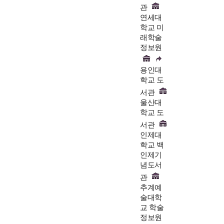
관
연세대
학교 미
래학술
정보원
용인대
학교 도
서관
울산대
학교 도
서관
인제대
학교 백
인제기
념도서
관
추계예
술대학
교 학술
정보원