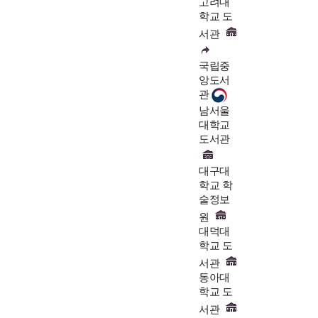
고려대
학교 도
서관
국립중
앙도서
관
남서울
대학교
도서관
대구대
학교 학
술정보
원
대덕대
학교 도
서관
동아대
학교 도
서관