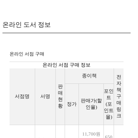
온라인 도서 정보
온라인 서점 구매
온라인 서점 구매 정보
종이책
전
자
판
책
포인
매
서점명
서명
구
트
현
판매가(할
매
정가
(포
황
인율)
링
인트
크
몰)
11,700원
650