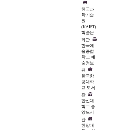
한국과
학기술
원
(KAIST)
학술문
화관
한국예
술종합
학교 예
술정보
관
한국항
공대학
교 도서
관
한신대
학교 중
앙도서
관
한양대