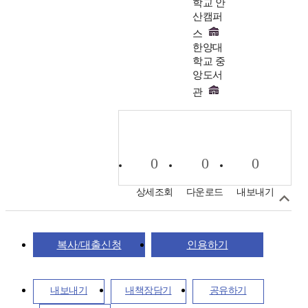
학교 안
산캠퍼
스
한양대
학교 중
앙도서
관
0
0
0
상세조회
다운로드
내보내기
복사/대출신청
인용하기
내보내기
내책장담기
공유하기