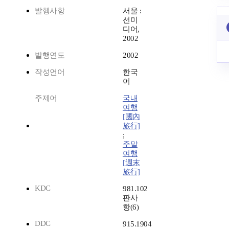
발행사항
서울 :
선미
디어,
2002
발행연도
2002
작성언어
한국
어
주제어
국내
여행
[國內
旅行]
;
주말
여행
[週末
旅行]
KDC
981.102
판사
항(6)
DDC
915.1904