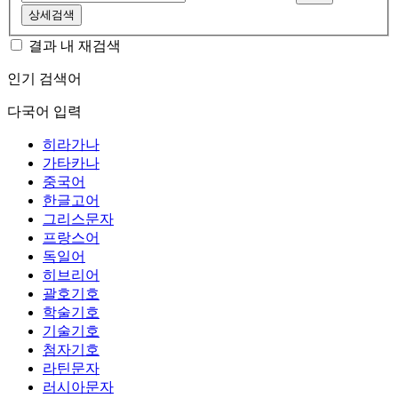
상세검색
결과 내 재검색
인기 검색어
다국어 입력
히라가나
가타카나
중국어
한글고어
그리스문자
프랑스어
독일어
히브리어
괄호기호
학술기호
기술기호
첨자기호
라틴문자
러시아문자