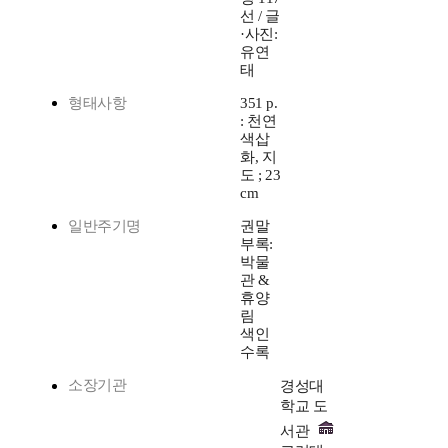
선 / 글
·사진:
유연
태
형태사항
351 p.
: 천연
색삽
화, 지
도 ; 23
cm
일반주기명
권말
부록:
박물
관 &
휴양
림
색인
수록
소장기관
경성대
학교 도
서관