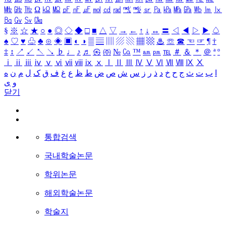
㎒
㎓
㎔
Ω
㏀
㏁
㎊
㎋
㎌
㏖
㏅
㎭
㎮
㎯
㏛
㎩
㎪
㎫
㎬
㏝
㏐
㏓
㏃
㏉
㏜
㏆
§
※
☆
★
○
●
◎
◇
◆
□
■
△
▽
→
←
↑
↓
↔
〓
◁
◀
▷
▶
♤
♠
♡
♥
♧
♣
⊙
◈
▣
◐
◑
▒
▤
▥
▨
▧
▦
▩
♨
☏
☎
☜
☞
¶
†
‡
↕
↗
↙
↖
↘
♭
♩
♪
♬
㉿
㈜
№
㏇
™
㏂
㏘
℡
＃
＆
＊
＠
ª
º
ⅰ
ⅱ
ⅲ
ⅳ
ⅴ
ⅵ
ⅶ
ⅷ
ⅸ
ⅹ
Ⅰ
Ⅱ
Ⅲ
Ⅳ
Ⅴ
Ⅵ
Ⅶ
Ⅷ
Ⅸ
Ⅹ
ا
ب
ت
ث
ج
ح
خ
د
ذ
ر
ز
س
ش
ص
ض
ط
ظ
ع
غ
ف
ق
ک
ل
م
ن
ه
و
ی
닫기
통합검색
국내학술논문
학위논문
해외학술논문
학술지