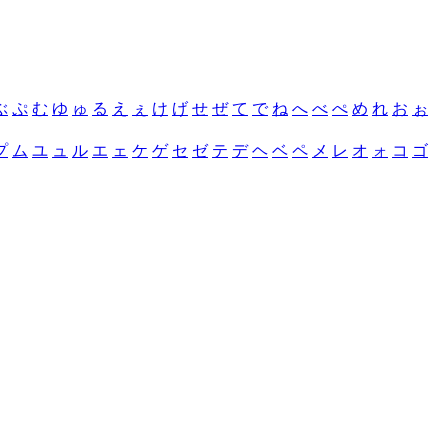
ぶ
ぷ
む
ゆ
ゅ
る
え
ぇ
け
げ
せ
ぜ
て
で
ね
へ
べ
ぺ
め
れ
お
ぉ
プ
ム
ユ
ュ
ル
エ
ェ
ケ
ゲ
セ
ゼ
テ
デ
ヘ
ベ
ペ
メ
レ
オ
ォ
コ
ゴ