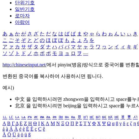
단위기호
일반기호
로마자
아랍어
あ
ぁ
か
が
さ
ざ
た
だ
な
は
ば
ぱ
ま
や
ゃ
ら
わ
ゎ
ん
い
ぃ
き
こ
ご
そ
ぞ
と
ど
の
ほ
ぼ
ぽ
も
よ
ょ
ろ
を
ア
ァ
カ
サ
ザ
タ
ダ
ナ
ハ
バ
パ
マ
ヤ
ャ
ラ
ワ
ヮ
ン
イ
ィ
キ
ギ
ソ
ゾ
ト
ド
ノ
ホ
ボ
ポ
モ
ヨ
ョ
ロ
ヲ
―
http://chineseinput.net/
에서 pinyin(병음)방식으로 중국어를 변환
변환된 중국어를 복사하여 사용하시면 됩니다.
예시)
中文 을 입력하시려면
zhongwen
을 입력하시고 space를
北京 을 입력하시려면
beijing
을 입력하시고 space를 누르
ㅥ
ㅦ
ㅧ
ㅨ
ㅩ
ㅪ
ㅫ
ㅬ
ㅭ
ㅮ
ㅯ
ㅰ
ㅱ
ㅲ
ㅳ
ㅴ
ㅵ
ㅶ
ㅷ
ㅸ
ㅹ
ㅺ
Α
Β
Γ
Δ
Ε
Ζ
Η
Θ
Ι
Κ
Λ
Μ
Ν
Ξ
Ο
Π
Ρ
Σ
Τ
Υ
Φ
Χ
Ψ
Ω
α
β
γ
δ
ε
ζ
η
á
à
Á
À
é
è
É
È
ç
Ç
ê
Ä
Ö
Ü
ä
ö
ü
ß