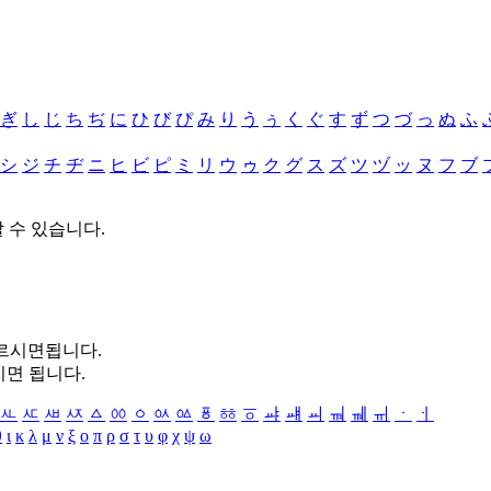
ぎ
し
じ
ち
ぢ
に
ひ
び
ぴ
み
り
う
ぅ
く
ぐ
す
ず
つ
づ
っ
ぬ
ふ
シ
ジ
チ
ヂ
ニ
ヒ
ビ
ピ
ミ
リ
ウ
ゥ
ク
グ
ス
ズ
ツ
ヅ
ッ
ヌ
フ
ブ
할 수 있습니다.
누르시면됩니다.
시면 됩니다.
ㅻ
ㅼ
ㅽ
ㅾ
ㅿ
ㆀ
ㆁ
ㆂ
ㆃ
ㆄ
ㆅ
ㆆ
ㆇ
ㆈ
ㆉ
ㆊ
ㆋ
ㆌ
ㆍ
ㆎ
θ
ι
κ
λ
μ
ν
ξ
ο
π
ρ
σ
τ
υ
φ
χ
ψ
ω