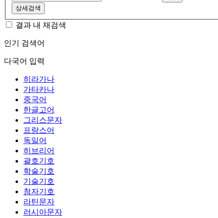
상세검색
결과 내 재검색
인기 검색어
다국어 입력
히라가나
가타카나
중국어
한글고어
그리스문자
프랑스어
독일어
히브리어
괄호기호
학술기호
기술기호
첨자기호
라틴문자
러시아문자