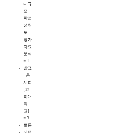
대규
모
학업
성취
도
평가
자료
분석
= 1
발표
: 홍
세희
[고
려대
학
교]
= 3
토론
신택