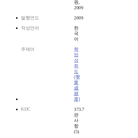
원,
2009
발행연도
2009
작성언어
한
국
어
주제어
학
업
성
취
도
[學
業
成
就
度]
KDC
373.7
판
사
항
(5)