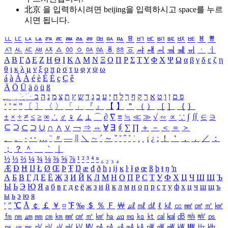
北京 을 입력하시려면
beijing
을 입력하시고 space를 누르
시면 됩니다.
ㅥ
ㅦ
ㅧ
ㅨ
ㅩ
ㅪ
ㅫ
ㅬ
ㅭ
ㅮ
ㅯ
ㅰ
ㅱ
ㅲ
ㅳ
ㅴ
ㅵ
ㅶ
ㅷ
ㅸ
ㅹ
ㅺ
ㅻ
ㅼ
ㅽ
ㅾ
ㅿ
ㆀ
ㆁ
ㆂ
ㆃ
ㆄ
ㆅ
ㆆ
ㆇ
ㆈ
ㆉ
ㆊ
ㆋ
ㆌ
ㆍ
ㆎ
Α
Β
Γ
Δ
Ε
Ζ
Η
Θ
Ι
Κ
Λ
Μ
Ν
Ξ
Ο
Π
Ρ
Σ
Τ
Υ
Φ
Χ
Ψ
Ω
α
β
γ
δ
ε
ζ
η
θ
ι
κ
λ
μ
ν
ξ
ο
π
ρ
σ
τ
υ
φ
χ
ψ
ω
á
à
Á
À
é
è
É
È
ç
Ç
ê
Ä
Ö
Ü
ä
ö
ü
ß
ְ
ֳ
ֲ
ֱ
ָ
ַ
ֵ
ֶ
ִ
ֹ
ּ
ֻ
ׂ
ׁ
ּ
ב
ה
נ
מ
צ
ת
ץ
ש
ד
ג
כ
ע
י
ח
ל
ך
ף
ק
ר
א
ט
ו
ן
ם
פ
‘
’
“
”
〔
〕
〈
〉
「
」
『
』
【
】
＂
（
）
［
］
｛
｝
±
×
÷
≠
≤
≥
∞
∴
♂
♀
∠
⊥
⌒
∂
∇
≡
≒
≪
≫
√
∽
∝
∵
∫
∬
∈
∋
⊆
⊇
⊂
⊃
∪
∩
∧
∨
￢
⇒
⇔
∀
∃
∮
∑
∏
＋
－
＜
＝
＞
、
。
·
‥
…
¨
〃
―
∥
＼
∼
´
～
ˇ
˘
˝
˚
˙
¸
˛
¡
¿
ː
！
＇
，
．
／
：
；
？
＾
＿
｀
｜
½
⅓
⅔
¼
¾
⅛
⅜
⅝
⅞
¹
²
³
⁴
ⁿ
₁
₂
₃
₄
Æ
Ð
Ħ
Ĳ
Ł
Ø
Œ
Þ
Ŧ
Ŋ
æ
đ
ð
ħ
ı
ĳ
ĸ
ŀ
ł
ø
œ
ß
þ
ŧ
ŋ
ŉ
А
Б
В
Г
Д
Е
Ё
Ж
З
И
Й
К
Л
М
Н
О
П
Р
С
Т
У
Ф
Х
Ц
Ч
Ш
Щ
Ъ
Ы
Ь
Э
Ю
Я
а
б
в
г
д
е
ё
ж
з
и
й
к
л
м
н
о
п
р
с
т
у
ф
х
ц
ч
ш
щ
ъ
ы
ь
э
ю
я
′
″
℃
Å
￠
￡
￥
¤
℉
‰
＄
％
Ｆ
￦
㎕
㎖
㎗
ℓ
㎘
㏄
㎣
㎤
㎥
㎦
㎙
㎚
㎛
㎜
㎝
㎞
㎟
㎠
㎡
㎢
㏊
㎍
㎎
㎏
㏏
㎈
㎉
㏈
㎧
㎨
㎰
㎱
㎲
㎳
㎴
㎵
㎶
㎷
㎸
㎹
㎀
㎁
㎂
㎃
㎄
㎺
㎻
㎽
㎾
㎿
㎐
㎑