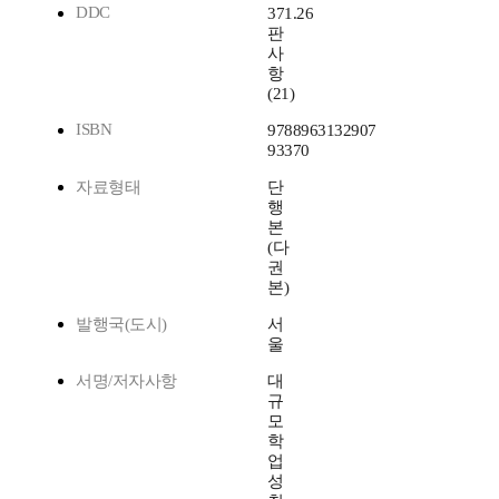
DDC
371.26
판
사
항
(21)
ISBN
9788963132907
93370
자료형태
단
행
본
(다
권
본)
발행국(도시)
서
울
서명/저자사항
대
규
모
학
업
성