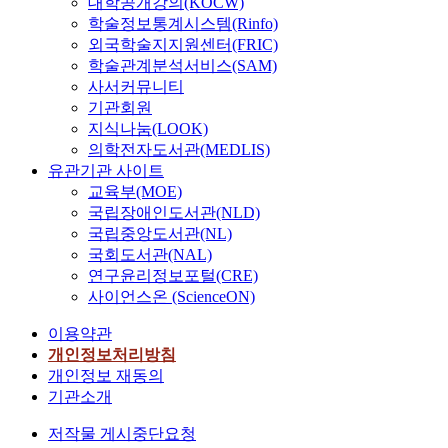
대학공개강의(KOCW)
학술정보통계시스템(Rinfo)
외국학술지지원센터(FRIC)
학술관계분석서비스(SAM)
사서커뮤니티
기관회원
지식나눔(LOOK)
의학전자도서관(MEDLIS)
유관기관 사이트
교육부(MOE)
국립장애인도서관(NLD)
국립중앙도서관(NL)
국회도서관(NAL)
연구윤리정보포털(CRE)
사이언스온 (ScienceON)
이용약관
개인정보처리방침
개인정보 재동의
기관소개
저작물 게시중단요청