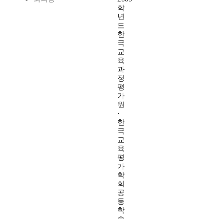
학
년
도
한
국
교
육
과
정
평
가
원
·
한
국
교
육
평
가
학
회
공
동
학