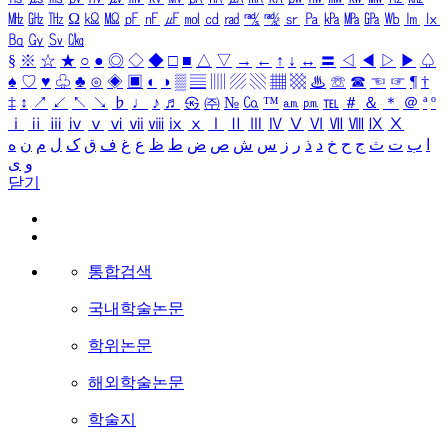
㎒
㎓
㎔
Ω
㏀
㏁
㎊
㎋
㎌
㏖
㏅
㎭
㎮
㎯
㏛
㎩
㎪
㎫
㎬
㏝
㏐
㏓
㏃
㏉
㏜
㏆
§
※
☆
★
○
●
◎
◇
◆
□
■
△
▽
→
←
↑
↓
↔
〓
◁
◀
▷
▶
♤
♠
♡
♥
♧
♣
⊙
◈
▣
◐
◑
▒
▤
▥
▨
▧
▦
▩
♨
☏
☎
☜
☞
¶
†
‡
↕
↗
↙
↖
↘
♭
♩
♪
♬
㉿
㈜
№
㏇
™
㏂
㏘
℡
＃
＆
＊
＠
ª
º
ⅰ
ⅱ
ⅲ
ⅳ
ⅴ
ⅵ
ⅶ
ⅷ
ⅸ
ⅹ
Ⅰ
Ⅱ
Ⅲ
Ⅳ
Ⅴ
Ⅵ
Ⅶ
Ⅷ
Ⅸ
Ⅹ
ا
ب
ت
ث
ج
ح
خ
د
ذ
ر
ز
س
ش
ص
ض
ط
ظ
ع
غ
ف
ق
ک
ل
م
ن
ه
و
ی
닫기
통합검색
국내학술논문
학위논문
해외학술논문
학술지