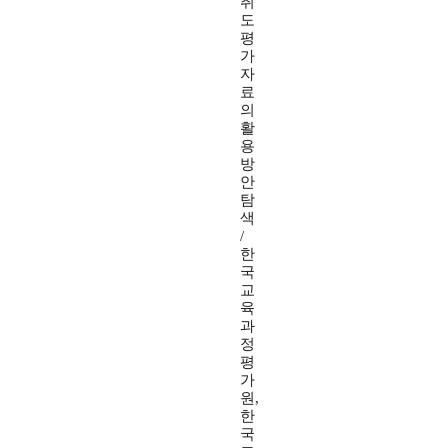
취
도
평
가
자
료
의
활
용
방
안
탐
색
/
한
국
교
육
과
정
평
가
원,
한
국