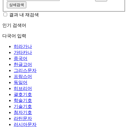
상세검색
결과 내 재검색
인기 검색어
다국어 입력
히라가나
가타카나
중국어
한글고어
그리스문자
프랑스어
독일어
히브리어
괄호기호
학술기호
기술기호
첨자기호
라틴문자
러시아문자