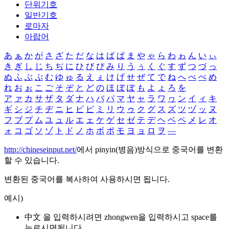
단위기호
일반기호
로마자
아랍어
あ
ぁ
か
が
さ
ざ
た
だ
な
は
ば
ぱ
ま
や
ゃ
ら
わ
ゎ
ん
い
ぃ
き
ぎ
し
じ
ち
ぢ
に
ひ
び
ぴ
み
り
う
ぅ
く
ぐ
す
ず
つ
づ
っ
ぬ
ふ
ぶ
ぷ
む
ゆ
ゅ
る
え
ぇ
け
げ
せ
ぜ
て
で
ね
へ
べ
ぺ
め
れ
お
ぉ
こ
ご
そ
ぞ
と
ど
の
ほ
ぼ
ぽ
も
よ
ょ
ろ
を
ア
ァ
カ
サ
ザ
タ
ダ
ナ
ハ
バ
パ
マ
ヤ
ャ
ラ
ワ
ヮ
ン
イ
ィ
キ
ギ
シ
ジ
チ
ヂ
ニ
ヒ
ビ
ピ
ミ
リ
ウ
ゥ
ク
グ
ス
ズ
ツ
ヅ
ッ
ヌ
フ
ブ
プ
ム
ユ
ュ
ル
エ
ェ
ケ
ゲ
セ
ゼ
テ
デ
ヘ
ベ
ペ
メ
レ
オ
ォ
コ
ゴ
ソ
ゾ
ト
ド
ノ
ホ
ボ
ポ
モ
ヨ
ョ
ロ
ヲ
―
http://chineseinput.net/
에서 pinyin(병음)방식으로 중국어를 변환
할 수 있습니다.
변환된 중국어를 복사하여 사용하시면 됩니다.
예시)
中文 을 입력하시려면
zhongwen
을 입력하시고 space를
누르시면됩니다.