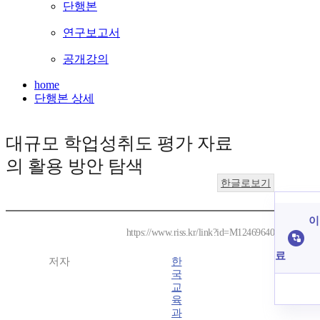
단행본
연구보고서
공개강의
home
단행본 상세
대규모 학업성취도 평가 자료
의 활용 방안 탐색
한글로보기
이
https://www.riss.kr/link?id=M12469640
료
저자
한
국
교
육
과