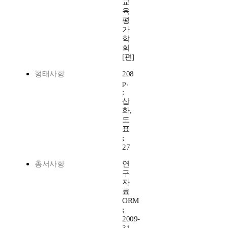
교
육
평
가
학
회
[편]
형태사항
208
p.
:
삽
화,
도
표
;
27
총서사항
연
구
자
료
ORM
;
2009-