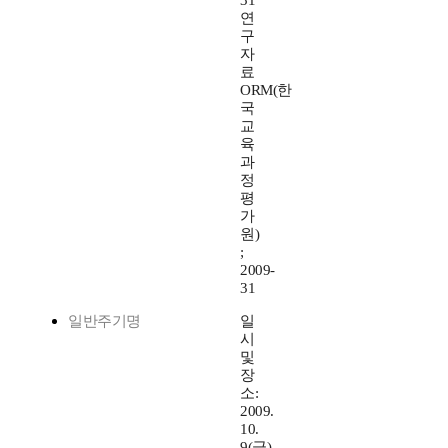
31
연
구
자
료
ORM(한
국
교
육
과
정
평
가
원)
;
2009-
31
일반주기명
일
시
및
장
소:
2009.
10.
9(금),