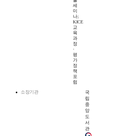
술
세
미
나;
KICE
교
육
과
정
·
평
가
정
책
포
럼
소장기관
국
립
중
앙
도
서
관