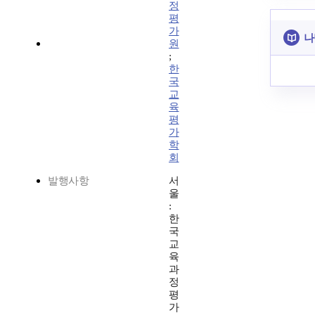
정
평
가
나
원
;
한
국
교
육
평
가
학
회
발행사항
서
울
:
한
국
교
육
과
정
평
가