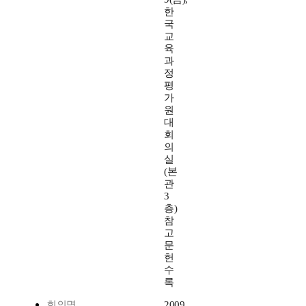
한
국
교
육
과
정
평
가
원
대
회
의
실
(본
관
3
층)
참
고
문
헌
수
록
회의명
2009