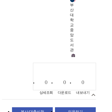
부
산
대
학
교
중
앙
도
서
관
0
0
0
상세조회
다운로드
내보내기
복사/대출신청
인용하기