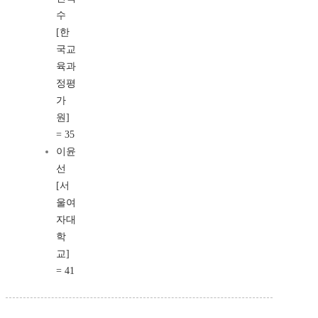
수
[한
국교
육과
정평
가
원]
= 35
이윤
선
[서
울여
자대
학
교]
= 41