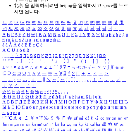
北京 을 입력하시려면
beijing
을 입력하시고 space를 누르
시면 됩니다.
ㅥ
ㅦ
ㅧ
ㅨ
ㅩ
ㅪ
ㅫ
ㅬ
ㅭ
ㅮ
ㅯ
ㅰ
ㅱ
ㅲ
ㅳ
ㅴ
ㅵ
ㅶ
ㅷ
ㅸ
ㅹ
ㅺ
ㅻ
ㅼ
ㅽ
ㅾ
ㅿ
ㆀ
ㆁ
ㆂ
ㆃ
ㆄ
ㆅ
ㆆ
ㆇ
ㆈ
ㆉ
ㆊ
ㆋ
ㆌ
ㆍ
ㆎ
Α
Β
Γ
Δ
Ε
Ζ
Η
Θ
Ι
Κ
Λ
Μ
Ν
Ξ
Ο
Π
Ρ
Σ
Τ
Υ
Φ
Χ
Ψ
Ω
α
β
γ
δ
ε
ζ
η
θ
ι
κ
λ
μ
ν
ξ
ο
π
ρ
σ
τ
υ
φ
χ
ψ
ω
á
à
Á
À
é
è
É
È
ç
Ç
ê
Ä
Ö
Ü
ä
ö
ü
ß
ְ
ֳ
ֲ
ֱ
ָ
ַ
ֵ
ֶ
ִ
ֹ
ּ
ֻ
ׂ
ׁ
ּ
ב
ה
נ
מ
צ
ת
ץ
ש
ד
ג
כ
ע
י
ח
ל
ך
ף
ק
ר
א
ט
ו
ן
ם
פ
‘
’
“
”
〔
〕
〈
〉
「
」
『
』
【
】
＂
（
）
［
］
｛
｝
±
×
÷
≠
≤
≥
∞
∴
♂
♀
∠
⊥
⌒
∂
∇
≡
≒
≪
≫
√
∽
∝
∵
∫
∬
∈
∋
⊆
⊇
⊂
⊃
∪
∩
∧
∨
￢
⇒
⇔
∀
∃
∮
∑
∏
＋
－
＜
＝
＞
、
。
·
‥
…
¨
〃
―
∥
＼
∼
´
～
ˇ
˘
˝
˚
˙
¸
˛
¡
¿
ː
！
＇
，
．
／
：
；
？
＾
＿
｀
｜
½
⅓
⅔
¼
¾
⅛
⅜
⅝
⅞
¹
²
³
⁴
ⁿ
₁
₂
₃
₄
Æ
Ð
Ħ
Ĳ
Ł
Ø
Œ
Þ
Ŧ
Ŋ
æ
đ
ð
ħ
ı
ĳ
ĸ
ŀ
ł
ø
œ
ß
þ
ŧ
ŋ
ŉ
А
Б
В
Г
Д
Е
Ё
Ж
З
И
Й
К
Л
М
Н
О
П
Р
С
Т
У
Ф
Х
Ц
Ч
Ш
Щ
Ъ
Ы
Ь
Э
Ю
Я
а
б
в
г
д
е
ё
ж
з
и
й
к
л
м
н
о
п
р
с
т
у
ф
х
ц
ч
ш
щ
ъ
ы
ь
э
ю
я
′
″
℃
Å
￠
￡
￥
¤
℉
‰
＄
％
Ｆ
￦
㎕
㎖
㎗
ℓ
㎘
㏄
㎣
㎤
㎥
㎦
㎙
㎚
㎛
㎜
㎝
㎞
㎟
㎠
㎡
㎢
㏊
㎍
㎎
㎏
㏏
㎈
㎉
㏈
㎧
㎨
㎰
㎱
㎲
㎳
㎴
㎵
㎶
㎷
㎸
㎹
㎀
㎁
㎂
㎃
㎄
㎺
㎻
㎽
㎾
㎿
㎐
㎑