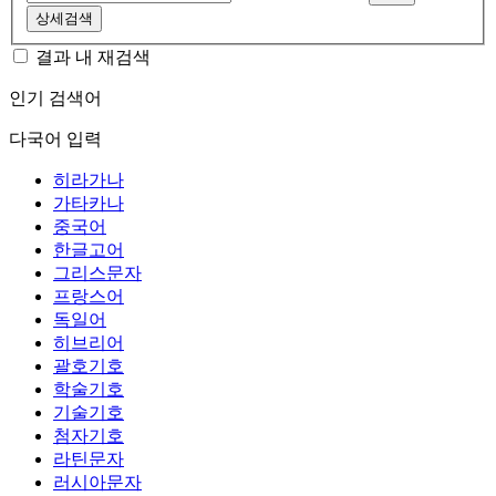
상세검색
결과 내 재검색
인기 검색어
다국어 입력
히라가나
가타카나
중국어
한글고어
그리스문자
프랑스어
독일어
히브리어
괄호기호
학술기호
기술기호
첨자기호
라틴문자
러시아문자