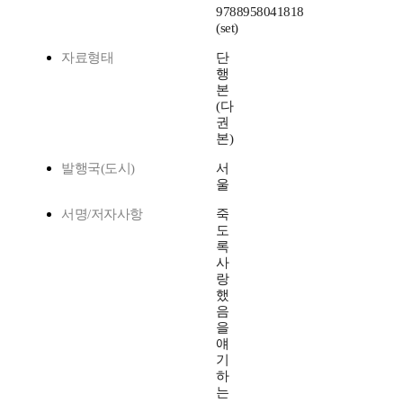
9788958041818
(set)
자료형태
단
행
본
(다
권
본)
발행국(도시)
서
울
서명/저자사항
죽
도
록
사
랑
했
음
을
얘
기
하
는