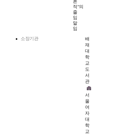
흔
적"의
줄
임
말
임
소장기관
배
재
대
학
교
도
서
관
서
울
여
자
대
학
교