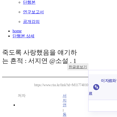
단행본
연구보고서
공개강의
home
단행본 상세
죽도록 사랑했음을 얘기하
는 흔적 : 서지연 @소설 . 1
한글로보기
이 자료와 
https://www.riss.kr/link?id=M11774010
료
저자
서
지
연
;
동