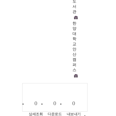
도
서
관
한
양
대
학
교
안
산
캠
퍼
스
0
0
0
상세조회
다운로드
내보내기