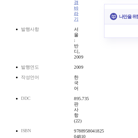
경
바
라
나만을 위
기
발행사항
서
울
:
반
디,
2009
발행연도
2009
작성언어
한
국
어
DDC
895.735
판
사
항
(22)
ISBN
9788958041825
04810