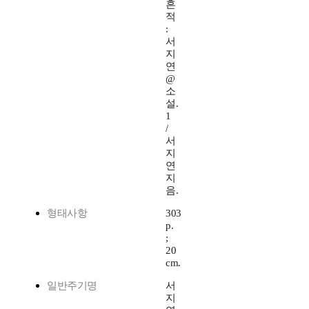
흔
적
:
서
지
연
@
소
설.
1
/
서
지
연
지
음.
형태사항
303
p.
;
20
cm.
일반주기명
서
지