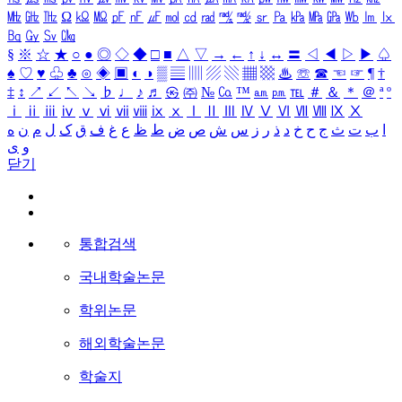
㎒
㎓
㎔
Ω
㏀
㏁
㎊
㎋
㎌
㏖
㏅
㎭
㎮
㎯
㏛
㎩
㎪
㎫
㎬
㏝
㏐
㏓
㏃
㏉
㏜
㏆
§
※
☆
★
○
●
◎
◇
◆
□
■
△
▽
→
←
↑
↓
↔
〓
◁
◀
▷
▶
♤
♠
♡
♥
♧
♣
⊙
◈
▣
◐
◑
▒
▤
▥
▨
▧
▦
▩
♨
☏
☎
☜
☞
¶
†
‡
↕
↗
↙
↖
↘
♭
♩
♪
♬
㉿
㈜
№
㏇
™
㏂
㏘
℡
＃
＆
＊
＠
ª
º
ⅰ
ⅱ
ⅲ
ⅳ
ⅴ
ⅵ
ⅶ
ⅷ
ⅸ
ⅹ
Ⅰ
Ⅱ
Ⅲ
Ⅳ
Ⅴ
Ⅵ
Ⅶ
Ⅷ
Ⅸ
Ⅹ
ا
ب
ت
ث
ج
ح
خ
د
ذ
ر
ز
س
ش
ص
ض
ط
ظ
ع
غ
ف
ق
ک
ل
م
ن
ه
و
ی
닫기
통합검색
국내학술논문
학위논문
해외학술논문
학술지