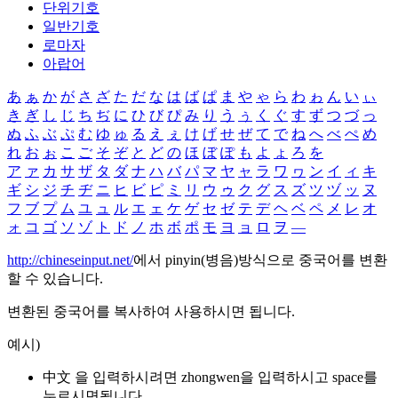
단위기호
일반기호
로마자
아랍어
あ
ぁ
か
が
さ
ざ
た
だ
な
は
ば
ぱ
ま
や
ゃ
ら
わ
ゎ
ん
い
ぃ
き
ぎ
し
じ
ち
ぢ
に
ひ
び
ぴ
み
り
う
ぅ
く
ぐ
す
ず
つ
づ
っ
ぬ
ふ
ぶ
ぷ
む
ゆ
ゅ
る
え
ぇ
け
げ
せ
ぜ
て
で
ね
へ
べ
ぺ
め
れ
お
ぉ
こ
ご
そ
ぞ
と
ど
の
ほ
ぼ
ぽ
も
よ
ょ
ろ
を
ア
ァ
カ
サ
ザ
タ
ダ
ナ
ハ
バ
パ
マ
ヤ
ャ
ラ
ワ
ヮ
ン
イ
ィ
キ
ギ
シ
ジ
チ
ヂ
ニ
ヒ
ビ
ピ
ミ
リ
ウ
ゥ
ク
グ
ス
ズ
ツ
ヅ
ッ
ヌ
フ
ブ
プ
ム
ユ
ュ
ル
エ
ェ
ケ
ゲ
セ
ゼ
テ
デ
ヘ
ベ
ペ
メ
レ
オ
ォ
コ
ゴ
ソ
ゾ
ト
ド
ノ
ホ
ボ
ポ
モ
ヨ
ョ
ロ
ヲ
―
http://chineseinput.net/
에서 pinyin(병음)방식으로 중국어를 변환
할 수 있습니다.
변환된 중국어를 복사하여 사용하시면 됩니다.
예시)
中文 을 입력하시려면
zhongwen
을 입력하시고 space를
누르시면됩니다.