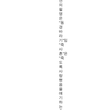
연
의
필
명
은
"동
경
바
라
기"임
"죽
사
흔"은
"죽
도
록
사
랑
했
음
을
얘
기
하
는