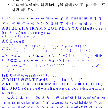
北京 을 입력하시려면
beijing
을 입력하시고 space를 누르
시면 됩니다.
ㅥ
ㅦ
ㅧ
ㅨ
ㅩ
ㅪ
ㅫ
ㅬ
ㅭ
ㅮ
ㅯ
ㅰ
ㅱ
ㅲ
ㅳ
ㅴ
ㅵ
ㅶ
ㅷ
ㅸ
ㅹ
ㅺ
ㅻ
ㅼ
ㅽ
ㅾ
ㅿ
ㆀ
ㆁ
ㆂ
ㆃ
ㆄ
ㆅ
ㆆ
ㆇ
ㆈ
ㆉ
ㆊ
ㆋ
ㆌ
ㆍ
ㆎ
Α
Β
Γ
Δ
Ε
Ζ
Η
Θ
Ι
Κ
Λ
Μ
Ν
Ξ
Ο
Π
Ρ
Σ
Τ
Υ
Φ
Χ
Ψ
Ω
α
β
γ
δ
ε
ζ
η
θ
ι
κ
λ
μ
ν
ξ
ο
π
ρ
σ
τ
υ
φ
χ
ψ
ω
á
à
Á
À
é
è
É
È
ç
Ç
ê
Ä
Ö
Ü
ä
ö
ü
ß
ְ
ֳ
ֲ
ֱ
ָ
ַ
ֵ
ֶ
ִ
ֹ
ּ
ֻ
ׂ
ׁ
ּ
ב
ה
נ
מ
צ
ת
ץ
ש
ד
ג
כ
ע
י
ח
ל
ך
ף
ק
ר
א
ט
ו
ן
ם
פ
‘
’
“
”
〔
〕
〈
〉
「
」
『
』
【
】
＂
（
）
［
］
｛
｝
±
×
÷
≠
≤
≥
∞
∴
♂
♀
∠
⊥
⌒
∂
∇
≡
≒
≪
≫
√
∽
∝
∵
∫
∬
∈
∋
⊆
⊇
⊂
⊃
∪
∩
∧
∨
￢
⇒
⇔
∀
∃
∮
∑
∏
＋
－
＜
＝
＞
、
。
·
‥
…
¨
〃
―
∥
＼
∼
´
～
ˇ
˘
˝
˚
˙
¸
˛
¡
¿
ː
！
＇
，
．
／
：
；
？
＾
＿
｀
｜
½
⅓
⅔
¼
¾
⅛
⅜
⅝
⅞
¹
²
³
⁴
ⁿ
₁
₂
₃
₄
Æ
Ð
Ħ
Ĳ
Ł
Ø
Œ
Þ
Ŧ
Ŋ
æ
đ
ð
ħ
ı
ĳ
ĸ
ŀ
ł
ø
œ
ß
þ
ŧ
ŋ
ŉ
А
Б
В
Г
Д
Е
Ё
Ж
З
И
Й
К
Л
М
Н
О
П
Р
С
Т
У
Ф
Х
Ц
Ч
Ш
Щ
Ъ
Ы
Ь
Э
Ю
Я
а
б
в
г
д
е
ё
ж
з
и
й
к
л
м
н
о
п
р
с
т
у
ф
х
ц
ч
ш
щ
ъ
ы
ь
э
ю
я
′
″
℃
Å
￠
￡
￥
¤
℉
‰
＄
％
Ｆ
￦
㎕
㎖
㎗
ℓ
㎘
㏄
㎣
㎤
㎥
㎦
㎙
㎚
㎛
㎜
㎝
㎞
㎟
㎠
㎡
㎢
㏊
㎍
㎎
㎏
㏏
㎈
㎉
㏈
㎧
㎨
㎰
㎱
㎲
㎳
㎴
㎵
㎶
㎷
㎸
㎹
㎀
㎁
㎂
㎃
㎄
㎺
㎻
㎽
㎾
㎿
㎐
㎑