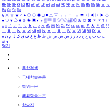
㎒
㎓
㎔
Ω
㏀
㏁
㎊
㎋
㎌
㏖
㏅
㎭
㎮
㎯
㏛
㎩
㎪
㎫
㎬
㏝
㏐
㏓
㏃
㏉
㏜
㏆
§
※
☆
★
○
●
◎
◇
◆
□
■
△
▽
→
←
↑
↓
↔
〓
◁
◀
▷
▶
♤
♠
♡
♥
♧
♣
⊙
◈
▣
◐
◑
▒
▤
▥
▨
▧
▦
▩
♨
☏
☎
☜
☞
¶
†
‡
↕
↗
↙
↖
↘
♭
♩
♪
♬
㉿
㈜
№
㏇
™
㏂
㏘
℡
＃
＆
＊
＠
ª
º
ⅰ
ⅱ
ⅲ
ⅳ
ⅴ
ⅵ
ⅶ
ⅷ
ⅸ
ⅹ
Ⅰ
Ⅱ
Ⅲ
Ⅳ
Ⅴ
Ⅵ
Ⅶ
Ⅷ
Ⅸ
Ⅹ
ا
ب
ت
ث
ج
ح
خ
د
ذ
ر
ز
س
ش
ص
ض
ط
ظ
ع
غ
ف
ق
ک
ل
م
ن
ه
و
ی
닫기
통합검색
국내학술논문
학위논문
해외학술논문
학술지