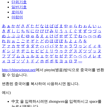
단위기호
일반기호
로마자
아랍어
あ
ぁ
か
が
さ
ざ
た
だ
な
は
ば
ぱ
ま
や
ゃ
ら
わ
ゎ
ん
い
ぃ
き
ぎ
し
じ
ち
ぢ
に
ひ
び
ぴ
み
り
う
ぅ
く
ぐ
す
ず
つ
づ
っ
ぬ
ふ
ぶ
ぷ
む
ゆ
ゅ
る
え
ぇ
け
げ
せ
ぜ
て
で
ね
へ
べ
ぺ
め
れ
お
ぉ
こ
ご
そ
ぞ
と
ど
の
ほ
ぼ
ぽ
も
よ
ょ
ろ
を
ア
ァ
カ
サ
ザ
タ
ダ
ナ
ハ
バ
パ
マ
ヤ
ャ
ラ
ワ
ヮ
ン
イ
ィ
キ
ギ
シ
ジ
チ
ヂ
ニ
ヒ
ビ
ピ
ミ
リ
ウ
ゥ
ク
グ
ス
ズ
ツ
ヅ
ッ
ヌ
フ
ブ
プ
ム
ユ
ュ
ル
エ
ェ
ケ
ゲ
セ
ゼ
テ
デ
ヘ
ベ
ペ
メ
レ
オ
ォ
コ
ゴ
ソ
ゾ
ト
ド
ノ
ホ
ボ
ポ
モ
ヨ
ョ
ロ
ヲ
―
http://chineseinput.net/
에서 pinyin(병음)방식으로 중국어를 변환
할 수 있습니다.
변환된 중국어를 복사하여 사용하시면 됩니다.
예시)
中文 을 입력하시려면
zhongwen
을 입력하시고 space를
누르시면됩니다.