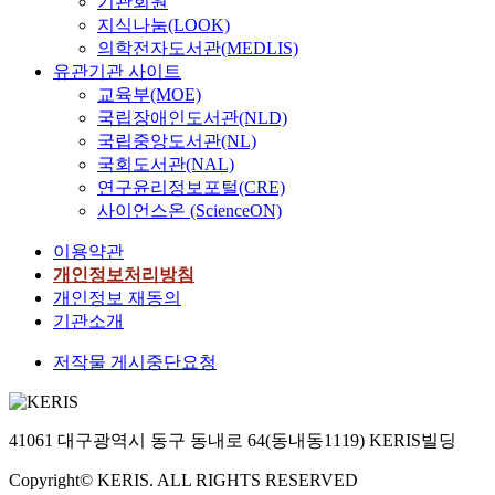
기관회원
지식나눔(LOOK)
의학전자도서관(MEDLIS)
유관기관 사이트
교육부(MOE)
국립장애인도서관(NLD)
국립중앙도서관(NL)
국회도서관(NAL)
연구윤리정보포털(CRE)
사이언스온 (ScienceON)
이용약관
개인정보처리방침
개인정보 재동의
기관소개
저작물 게시중단요청
41061 대구광역시 동구 동내로 64(동내동1119) KERIS빌딩
Copyright© KERIS. ALL RIGHTS RESERVED