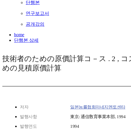
단행본
연구보고서
공개강의
home
단행본 상세
技術者のための原價計算コ－ス . 2 , 
めの見積原價計算
저자
일본능률협회마네지멘토센타
발행사항
東京: 通信敎育事業本部, 1994
발행연도
1994