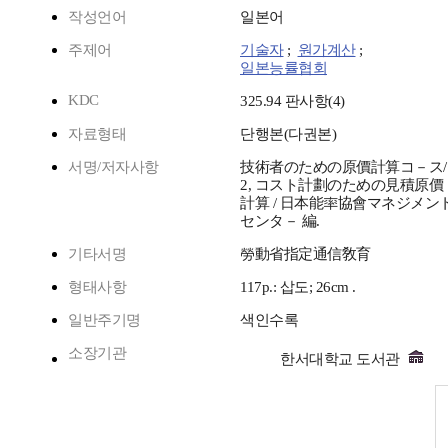
작성언어
일본어
주제어
기술자
;
원가계산
;
일본능률협회
KDC
325.94 판사항(4)
자료형태
단행본(다권본)
서명/저자사항
技術者のための原價計算コ－ス/
2, コスト計劃のための見積原價
計算 / 日本能率協會マネジメン
センタ－ 編.
기타서명
勞動省指定通信敎育
형태사항
117p.: 삽도; 26cm .
일반주기명
색인수록
소장기관
한서대학교 도서관