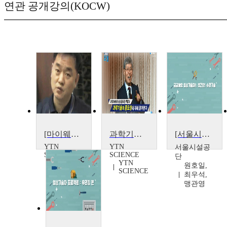
연관 공개강의(KOCW)
[마이웨이] 대한민국 최고 기술자를 꿈꾼다! 2013 이달의 엔지니어상 수상자
과학기술자의 사회적 책임
[서울시설공단x서울특별시평생교육진흥원 모두의학교] 일상기술자 프로젝트
YTN
YTN
서울시설공
SCIENCE
SCIENCE
단
YTN
원호일,
SCIENCE
최우석,
맹관영