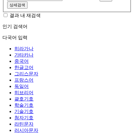
상세검색
결과 내 재검색
인기 검색어
다국어 입력
히라가나
가타카나
중국어
한글고어
그리스문자
프랑스어
독일어
히브리어
괄호기호
학술기호
기술기호
첨자기호
라틴문자
러시아문자