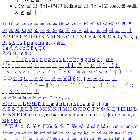
北京 을 입력하시려면
beijing
을 입력하시고 space를 누르
시면 됩니다.
ㅥ
ㅦ
ㅧ
ㅨ
ㅩ
ㅪ
ㅫ
ㅬ
ㅭ
ㅮ
ㅯ
ㅰ
ㅱ
ㅲ
ㅳ
ㅴ
ㅵ
ㅶ
ㅷ
ㅸ
ㅹ
ㅺ
ㅻ
ㅼ
ㅽ
ㅾ
ㅿ
ㆀ
ㆁ
ㆂ
ㆃ
ㆄ
ㆅ
ㆆ
ㆇ
ㆈ
ㆉ
ㆊ
ㆋ
ㆌ
ㆍ
ㆎ
Α
Β
Γ
Δ
Ε
Ζ
Η
Θ
Ι
Κ
Λ
Μ
Ν
Ξ
Ο
Π
Ρ
Σ
Τ
Υ
Φ
Χ
Ψ
Ω
α
β
γ
δ
ε
ζ
η
θ
ι
κ
λ
μ
ν
ξ
ο
π
ρ
σ
τ
υ
φ
χ
ψ
ω
á
à
Á
À
é
è
É
È
ç
Ç
ê
Ä
Ö
Ü
ä
ö
ü
ß
ְ
ֳ
ֲ
ֱ
ָ
ַ
ֵ
ֶ
ִ
ֹ
ּ
ֻ
ׂ
ׁ
ּ
ב
ה
נ
מ
צ
ת
ץ
ש
ד
ג
כ
ע
י
ח
ל
ך
ף
ק
ר
א
ט
ו
ן
ם
פ
‘
’
“
”
〔
〕
〈
〉
「
」
『
』
【
】
＂
（
）
［
］
｛
｝
±
×
÷
≠
≤
≥
∞
∴
♂
♀
∠
⊥
⌒
∂
∇
≡
≒
≪
≫
√
∽
∝
∵
∫
∬
∈
∋
⊆
⊇
⊂
⊃
∪
∩
∧
∨
￢
⇒
⇔
∀
∃
∮
∑
∏
＋
－
＜
＝
＞
、
。
·
‥
…
¨
〃
―
∥
＼
∼
´
～
ˇ
˘
˝
˚
˙
¸
˛
¡
¿
ː
！
＇
，
．
／
：
；
？
＾
＿
｀
｜
½
⅓
⅔
¼
¾
⅛
⅜
⅝
⅞
¹
²
³
⁴
ⁿ
₁
₂
₃
₄
Æ
Ð
Ħ
Ĳ
Ł
Ø
Œ
Þ
Ŧ
Ŋ
æ
đ
ð
ħ
ı
ĳ
ĸ
ŀ
ł
ø
œ
ß
þ
ŧ
ŋ
ŉ
А
Б
В
Г
Д
Е
Ё
Ж
З
И
Й
К
Л
М
Н
О
П
Р
С
Т
У
Ф
Х
Ц
Ч
Ш
Щ
Ъ
Ы
Ь
Э
Ю
Я
а
б
в
г
д
е
ё
ж
з
и
й
к
л
м
н
о
п
р
с
т
у
ф
х
ц
ч
ш
щ
ъ
ы
ь
э
ю
я
′
″
℃
Å
￠
￡
￥
¤
℉
‰
＄
％
Ｆ
￦
㎕
㎖
㎗
ℓ
㎘
㏄
㎣
㎤
㎥
㎦
㎙
㎚
㎛
㎜
㎝
㎞
㎟
㎠
㎡
㎢
㏊
㎍
㎎
㎏
㏏
㎈
㎉
㏈
㎧
㎨
㎰
㎱
㎲
㎳
㎴
㎵
㎶
㎷
㎸
㎹
㎀
㎁
㎂
㎃
㎄
㎺
㎻
㎽
㎾
㎿
㎐
㎑