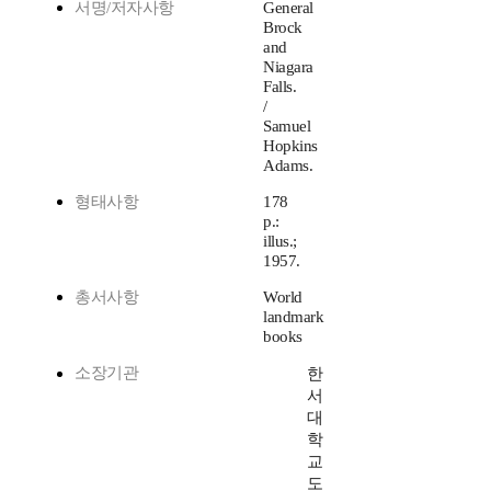
서명/저자사항
General
Brock
and
Niagara
Falls.
/
Samuel
Hopkins
Adams.
형태사항
178
p.:
illus.;
1957.
총서사항
World
landmark
books
소장기관
한
서
대
학
교
도