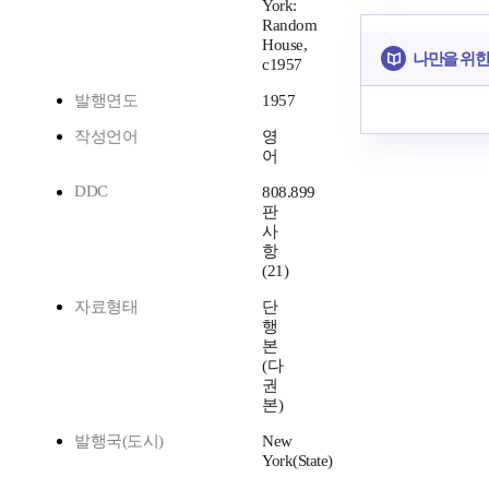
York:
Random
House,
나만을 위한
c1957
발행연도
1957
작성언어
영
어
DDC
808.899
판
사
항
(21)
자료형태
단
행
본
(다
권
본)
발행국(도시)
New
York(State)