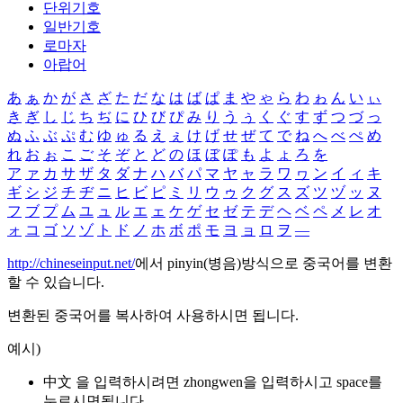
단위기호
일반기호
로마자
아랍어
あ
ぁ
か
が
さ
ざ
た
だ
な
は
ば
ぱ
ま
や
ゃ
ら
わ
ゎ
ん
い
ぃ
き
ぎ
し
じ
ち
ぢ
に
ひ
び
ぴ
み
り
う
ぅ
く
ぐ
す
ず
つ
づ
っ
ぬ
ふ
ぶ
ぷ
む
ゆ
ゅ
る
え
ぇ
け
げ
せ
ぜ
て
で
ね
へ
べ
ぺ
め
れ
お
ぉ
こ
ご
そ
ぞ
と
ど
の
ほ
ぼ
ぽ
も
よ
ょ
ろ
を
ア
ァ
カ
サ
ザ
タ
ダ
ナ
ハ
バ
パ
マ
ヤ
ャ
ラ
ワ
ヮ
ン
イ
ィ
キ
ギ
シ
ジ
チ
ヂ
ニ
ヒ
ビ
ピ
ミ
リ
ウ
ゥ
ク
グ
ス
ズ
ツ
ヅ
ッ
ヌ
フ
ブ
プ
ム
ユ
ュ
ル
エ
ェ
ケ
ゲ
セ
ゼ
テ
デ
ヘ
ベ
ペ
メ
レ
オ
ォ
コ
ゴ
ソ
ゾ
ト
ド
ノ
ホ
ボ
ポ
モ
ヨ
ョ
ロ
ヲ
―
http://chineseinput.net/
에서 pinyin(병음)방식으로 중국어를 변환
할 수 있습니다.
변환된 중국어를 복사하여 사용하시면 됩니다.
예시)
中文 을 입력하시려면
zhongwen
을 입력하시고 space를
누르시면됩니다.