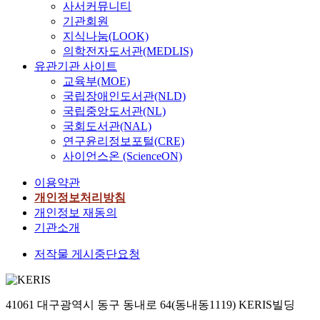
사서커뮤니티
기관회원
지식나눔(LOOK)
의학전자도서관(MEDLIS)
유관기관 사이트
교육부(MOE)
국립장애인도서관(NLD)
국립중앙도서관(NL)
국회도서관(NAL)
연구윤리정보포털(CRE)
사이언스온 (ScienceON)
이용약관
개인정보처리방침
개인정보 재동의
기관소개
저작물 게시중단요청
41061 대구광역시 동구 동내로 64(동내동1119) KERIS빌딩