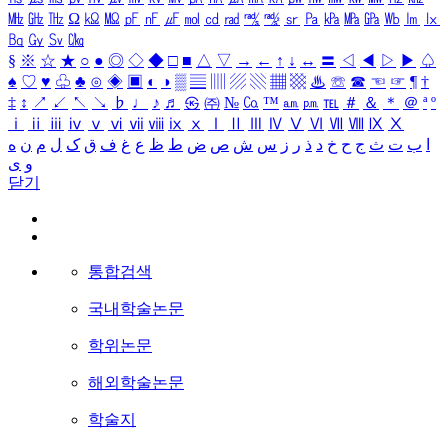
㎒
㎓
㎔
Ω
㏀
㏁
㎊
㎋
㎌
㏖
㏅
㎭
㎮
㎯
㏛
㎩
㎪
㎫
㎬
㏝
㏐
㏓
㏃
㏉
㏜
㏆
§
※
☆
★
○
●
◎
◇
◆
□
■
△
▽
→
←
↑
↓
↔
〓
◁
◀
▷
▶
♤
♠
♡
♥
♧
♣
⊙
◈
▣
◐
◑
▒
▤
▥
▨
▧
▦
▩
♨
☏
☎
☜
☞
¶
†
‡
↕
↗
↙
↖
↘
♭
♩
♪
♬
㉿
㈜
№
㏇
™
㏂
㏘
℡
＃
＆
＊
＠
ª
º
ⅰ
ⅱ
ⅲ
ⅳ
ⅴ
ⅵ
ⅶ
ⅷ
ⅸ
ⅹ
Ⅰ
Ⅱ
Ⅲ
Ⅳ
Ⅴ
Ⅵ
Ⅶ
Ⅷ
Ⅸ
Ⅹ
ا
ب
ت
ث
ج
ح
خ
د
ذ
ر
ز
س
ش
ص
ض
ط
ظ
ع
غ
ف
ق
ک
ل
م
ن
ه
و
ی
닫기
통합검색
국내학술논문
학위논문
해외학술논문
학술지