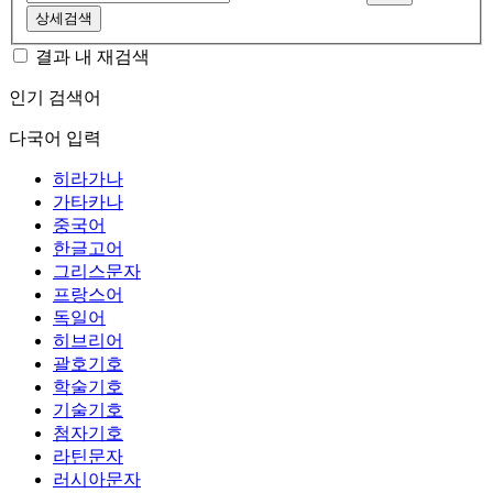
상세검색
결과 내 재검색
인기 검색어
다국어 입력
히라가나
가타카나
중국어
한글고어
그리스문자
프랑스어
독일어
히브리어
괄호기호
학술기호
기술기호
첨자기호
라틴문자
러시아문자