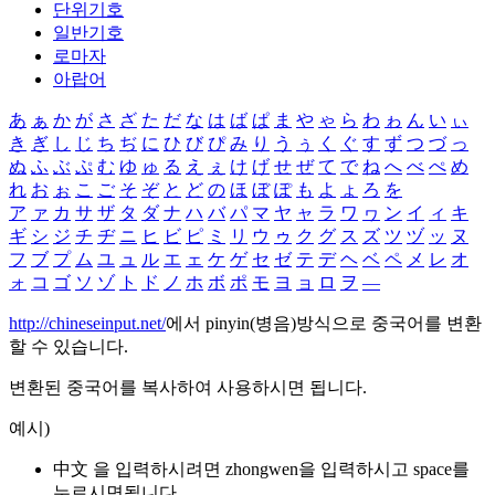
단위기호
일반기호
로마자
아랍어
あ
ぁ
か
が
さ
ざ
た
だ
な
は
ば
ぱ
ま
や
ゃ
ら
わ
ゎ
ん
い
ぃ
き
ぎ
し
じ
ち
ぢ
に
ひ
び
ぴ
み
り
う
ぅ
く
ぐ
す
ず
つ
づ
っ
ぬ
ふ
ぶ
ぷ
む
ゆ
ゅ
る
え
ぇ
け
げ
せ
ぜ
て
で
ね
へ
べ
ぺ
め
れ
お
ぉ
こ
ご
そ
ぞ
と
ど
の
ほ
ぼ
ぽ
も
よ
ょ
ろ
を
ア
ァ
カ
サ
ザ
タ
ダ
ナ
ハ
バ
パ
マ
ヤ
ャ
ラ
ワ
ヮ
ン
イ
ィ
キ
ギ
シ
ジ
チ
ヂ
ニ
ヒ
ビ
ピ
ミ
リ
ウ
ゥ
ク
グ
ス
ズ
ツ
ヅ
ッ
ヌ
フ
ブ
プ
ム
ユ
ュ
ル
エ
ェ
ケ
ゲ
セ
ゼ
テ
デ
ヘ
ベ
ペ
メ
レ
オ
ォ
コ
ゴ
ソ
ゾ
ト
ド
ノ
ホ
ボ
ポ
モ
ヨ
ョ
ロ
ヲ
―
http://chineseinput.net/
에서 pinyin(병음)방식으로 중국어를 변환
할 수 있습니다.
변환된 중국어를 복사하여 사용하시면 됩니다.
예시)
中文 을 입력하시려면
zhongwen
을 입력하시고 space를
누르시면됩니다.