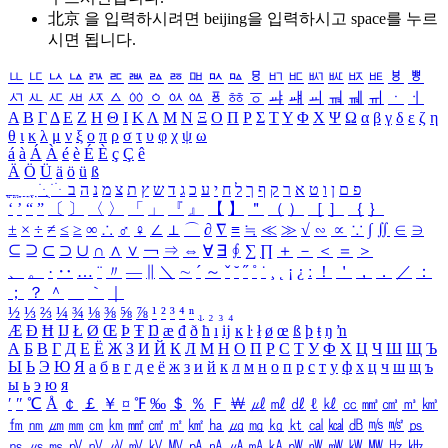
北京 을 입력하시려면
beijing
을 입력하시고 space를 누르
시면 됩니다.
ㅥ
ㅦ
ㅧ
ㅨ
ㅩ
ㅪ
ㅫ
ㅬ
ㅭ
ㅮ
ㅯ
ㅰ
ㅱ
ㅲ
ㅳ
ㅴ
ㅵ
ㅶ
ㅷ
ㅸ
ㅹ
ㅺ
ㅻ
ㅼ
ㅽ
ㅾ
ㅿ
ㆀ
ㆁ
ㆂ
ㆃ
ㆄ
ㆅ
ㆆ
ㆇ
ㆈ
ㆉ
ㆊ
ㆋ
ㆌ
ㆍ
ㆎ
Α
Β
Γ
Δ
Ε
Ζ
Η
Θ
Ι
Κ
Λ
Μ
Ν
Ξ
Ο
Π
Ρ
Σ
Τ
Υ
Φ
Χ
Ψ
Ω
α
β
γ
δ
ε
ζ
η
θ
ι
κ
λ
μ
ν
ξ
ο
π
ρ
σ
τ
υ
φ
χ
ψ
ω
á
à
Á
À
é
è
É
È
ç
Ç
ê
Ä
Ö
Ü
ä
ö
ü
ß
ְ
ֳ
ֲ
ֱ
ָ
ַ
ֵ
ֶ
ִ
ֹ
ּ
ֻ
ׂ
ׁ
ּ
ב
ה
נ
מ
צ
ת
ץ
ש
ד
ג
כ
ע
י
ח
ל
ך
ף
ק
ר
א
ט
ו
ן
ם
פ
‘
’
“
”
〔
〕
〈
〉
「
」
『
』
【
】
＂
（
）
［
］
｛
｝
±
×
÷
≠
≤
≥
∞
∴
♂
♀
∠
⊥
⌒
∂
∇
≡
≒
≪
≫
√
∽
∝
∵
∫
∬
∈
∋
⊆
⊇
⊂
⊃
∪
∩
∧
∨
￢
⇒
⇔
∀
∃
∮
∑
∏
＋
－
＜
＝
＞
、
。
·
‥
…
¨
〃
―
∥
＼
∼
´
～
ˇ
˘
˝
˚
˙
¸
˛
¡
¿
ː
！
＇
，
．
／
：
；
？
＾
＿
｀
｜
½
⅓
⅔
¼
¾
⅛
⅜
⅝
⅞
¹
²
³
⁴
ⁿ
₁
₂
₃
₄
Æ
Ð
Ħ
Ĳ
Ł
Ø
Œ
Þ
Ŧ
Ŋ
æ
đ
ð
ħ
ı
ĳ
ĸ
ŀ
ł
ø
œ
ß
þ
ŧ
ŋ
ŉ
А
Б
В
Г
Д
Е
Ё
Ж
З
И
Й
К
Л
М
Н
О
П
Р
С
Т
У
Ф
Х
Ц
Ч
Ш
Щ
Ъ
Ы
Ь
Э
Ю
Я
а
б
в
г
д
е
ё
ж
з
и
й
к
л
м
н
о
п
р
с
т
у
ф
х
ц
ч
ш
щ
ъ
ы
ь
э
ю
я
′
″
℃
Å
￠
￡
￥
¤
℉
‰
＄
％
Ｆ
￦
㎕
㎖
㎗
ℓ
㎘
㏄
㎣
㎤
㎥
㎦
㎙
㎚
㎛
㎜
㎝
㎞
㎟
㎠
㎡
㎢
㏊
㎍
㎎
㎏
㏏
㎈
㎉
㏈
㎧
㎨
㎰
㎱
㎲
㎳
㎴
㎵
㎶
㎷
㎸
㎹
㎀
㎁
㎂
㎃
㎄
㎺
㎻
㎽
㎾
㎿
㎐
㎑