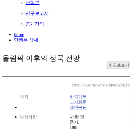
단행본
연구보고서
공개강의
home
단행본 상세
올림픽 이후의 정국 전망
한글로보기
https://www.riss.kr/link?id=M289634
저자
한국기독
교사회문
제연구원
발행사항
서울: 민
중사,
1988