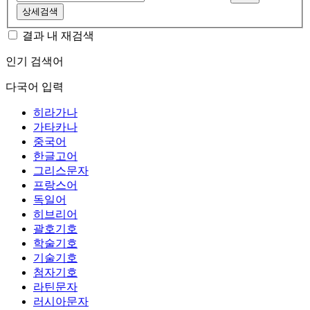
상세검색
결과 내 재검색
인기 검색어
다국어 입력
히라가나
가타카나
중국어
한글고어
그리스문자
프랑스어
독일어
히브리어
괄호기호
학술기호
기술기호
첨자기호
라틴문자
러시아문자