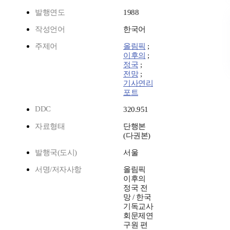
발행연도
1988
작성언어
한국어
주제어
올림픽
;
이후의
;
정국
;
전망
;
기사연리
포트
DDC
320.951
자료형태
단행본
(다권본)
발행국(도시)
서울
서명/저자사항
올림픽
이후의
정국 전
망 / 한국
기독교사
회문제연
구원 편