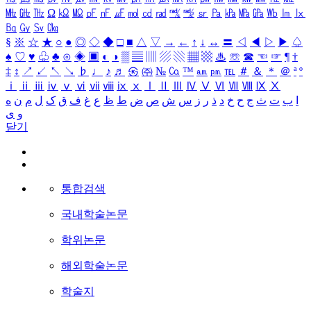
㎒
㎓
㎔
Ω
㏀
㏁
㎊
㎋
㎌
㏖
㏅
㎭
㎮
㎯
㏛
㎩
㎪
㎫
㎬
㏝
㏐
㏓
㏃
㏉
㏜
㏆
§
※
☆
★
○
●
◎
◇
◆
□
■
△
▽
→
←
↑
↓
↔
〓
◁
◀
▷
▶
♤
♠
♡
♥
♧
♣
⊙
◈
▣
◐
◑
▒
▤
▥
▨
▧
▦
▩
♨
☏
☎
☜
☞
¶
†
‡
↕
↗
↙
↖
↘
♭
♩
♪
♬
㉿
㈜
№
㏇
™
㏂
㏘
℡
＃
＆
＊
＠
ª
º
ⅰ
ⅱ
ⅲ
ⅳ
ⅴ
ⅵ
ⅶ
ⅷ
ⅸ
ⅹ
Ⅰ
Ⅱ
Ⅲ
Ⅳ
Ⅴ
Ⅵ
Ⅶ
Ⅷ
Ⅸ
Ⅹ
ا
ب
ت
ث
ج
ح
خ
د
ذ
ر
ز
س
ش
ص
ض
ط
ظ
ع
غ
ف
ق
ک
ل
م
ن
ه
و
ی
닫기
통합검색
국내학술논문
학위논문
해외학술논문
학술지