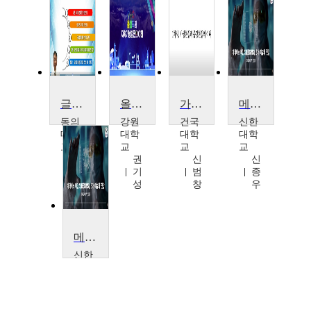
글로벌시대 국제물류체계의 변화와 전망
올림픽과지속가능발전의이해
가상현실, 증강현실의 이해와 전망
메타버스 비긴즈(BEGINS), 5대 이슈와 전망
동의
강원
건국
신한
대학
대학
대학
대학
교
교
교
교
박
권
신
신
영
기
범
종
태
성
창
우
메타버스 비긴즈(BEGINS), 5대 이슈와 전망
신한
대학
교
신
종