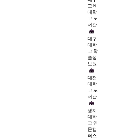
교육
대학
교 도
서관
대구
대학
교 학
술정
보원
대전
대학
교 도
서관
명지
대학
교 인
문캠
퍼스