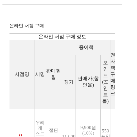
온라인 서점 구매
온라인 서점 구매 정보
종이책
전
자
포
책
인
판매현
서점명
서명
구
트
황
판매가(할
매
정가
(포
인율)
링
인
크
트
몰)
우리
9,900원
개
절판
550
(10%)
스트
11,000
포인