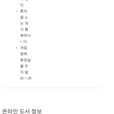
인
혼자
잘 노
는 개
가 행
복하다
= 15
개집
옆에
화장실
을 두
지 말
라 = 20
온라인 도서 정보