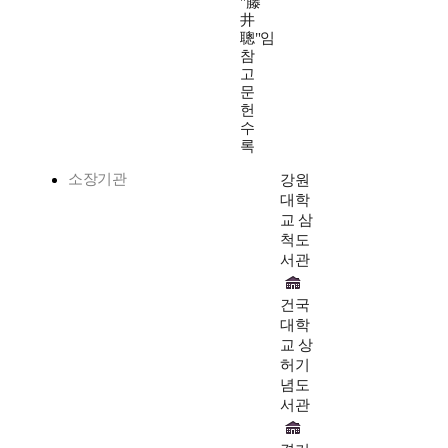
"藤
井
聰"임
참
고
문
헌
수
록
소장기관
강원
대학
교 삼
척도
서관
건국
대학
교 상
허기
념도
서관