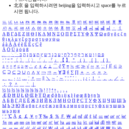
北京 을 입력하시려면
beijing
을 입력하시고 space를 누르
시면 됩니다.
ㅥ
ㅦ
ㅧ
ㅨ
ㅩ
ㅪ
ㅫ
ㅬ
ㅭ
ㅮ
ㅯ
ㅰ
ㅱ
ㅲ
ㅳ
ㅴ
ㅵ
ㅶ
ㅷ
ㅸ
ㅹ
ㅺ
ㅻ
ㅼ
ㅽ
ㅾ
ㅿ
ㆀ
ㆁ
ㆂ
ㆃ
ㆄ
ㆅ
ㆆ
ㆇ
ㆈ
ㆉ
ㆊ
ㆋ
ㆌ
ㆍ
ㆎ
Α
Β
Γ
Δ
Ε
Ζ
Η
Θ
Ι
Κ
Λ
Μ
Ν
Ξ
Ο
Π
Ρ
Σ
Τ
Υ
Φ
Χ
Ψ
Ω
α
β
γ
δ
ε
ζ
η
θ
ι
κ
λ
μ
ν
ξ
ο
π
ρ
σ
τ
υ
φ
χ
ψ
ω
á
à
Á
À
é
è
É
È
ç
Ç
ê
Ä
Ö
Ü
ä
ö
ü
ß
ְ
ֳ
ֲ
ֱ
ָ
ַ
ֵ
ֶ
ִ
ֹ
ּ
ֻ
ׂ
ׁ
ּ
ב
ה
נ
מ
צ
ת
ץ
ש
ד
ג
כ
ע
י
ח
ל
ך
ף
ק
ר
א
ט
ו
ן
ם
פ
‘
’
“
”
〔
〕
〈
〉
「
」
『
』
【
】
＂
（
）
［
］
｛
｝
±
×
÷
≠
≤
≥
∞
∴
♂
♀
∠
⊥
⌒
∂
∇
≡
≒
≪
≫
√
∽
∝
∵
∫
∬
∈
∋
⊆
⊇
⊂
⊃
∪
∩
∧
∨
￢
⇒
⇔
∀
∃
∮
∑
∏
＋
－
＜
＝
＞
、
。
·
‥
…
¨
〃
―
∥
＼
∼
´
～
ˇ
˘
˝
˚
˙
¸
˛
¡
¿
ː
！
＇
，
．
／
：
；
？
＾
＿
｀
｜
½
⅓
⅔
¼
¾
⅛
⅜
⅝
⅞
¹
²
³
⁴
ⁿ
₁
₂
₃
₄
Æ
Ð
Ħ
Ĳ
Ł
Ø
Œ
Þ
Ŧ
Ŋ
æ
đ
ð
ħ
ı
ĳ
ĸ
ŀ
ł
ø
œ
ß
þ
ŧ
ŋ
ŉ
А
Б
В
Г
Д
Е
Ё
Ж
З
И
Й
К
Л
М
Н
О
П
Р
С
Т
У
Ф
Х
Ц
Ч
Ш
Щ
Ъ
Ы
Ь
Э
Ю
Я
а
б
в
г
д
е
ё
ж
з
и
й
к
л
м
н
о
п
р
с
т
у
ф
х
ц
ч
ш
щ
ъ
ы
ь
э
ю
я
′
″
℃
Å
￠
￡
￥
¤
℉
‰
＄
％
Ｆ
￦
㎕
㎖
㎗
ℓ
㎘
㏄
㎣
㎤
㎥
㎦
㎙
㎚
㎛
㎜
㎝
㎞
㎟
㎠
㎡
㎢
㏊
㎍
㎎
㎏
㏏
㎈
㎉
㏈
㎧
㎨
㎰
㎱
㎲
㎳
㎴
㎵
㎶
㎷
㎸
㎹
㎀
㎁
㎂
㎃
㎄
㎺
㎻
㎽
㎾
㎿
㎐
㎑