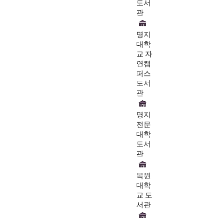
도서
관
명지
대학
교 자
연캠
퍼스
도서
관
명지
전문
대학
도서
관
목원
대학
교 도
서관