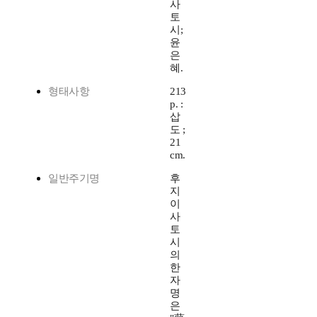
사
토
시;
윤
은
혜.
형태사항
213
p. :
삽
도 ;
21
cm.
일반주기명
후
지
이
사
토
시
의
한
자
명
은