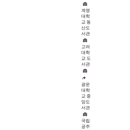
계명
대학
교 동
산도
서관
고려
대학
교 도
서관
광운
대학
교 중
앙도
서관
국립
공주