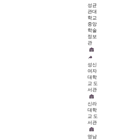
성균
관대
학교
중앙
학술
정보
관
성신
여자
대학
교 도
서관
신라
대학
교 도
서관
영남