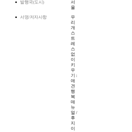
발행국(도시)
서
울
서명/저자사항
우
리
개
스
트
레
스
없
이
키
우
기 :
애
견
행
복
매
뉴
얼 /
후
지
이