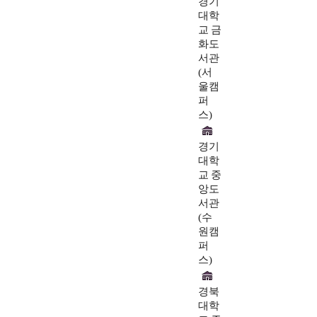
경기
대학
교 금
화도
서관
(서
울캠
퍼
스)
경기
대학
교 중
앙도
서관
(수
원캠
퍼
스)
경북
대학