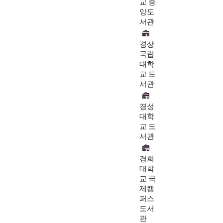
교 중
앙도
서관
경상
국립
대학
교 도
서관
경성
대학
교 도
서관
경희
대학
교 국
제캠
퍼스
도서
관