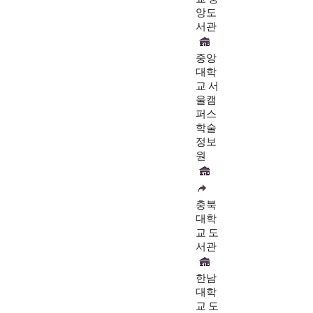
앙도
서관
중앙
대학
교 서
울캠
퍼스
학술
정보
원
충북
대학
교 도
서관
한남
대학
교 도