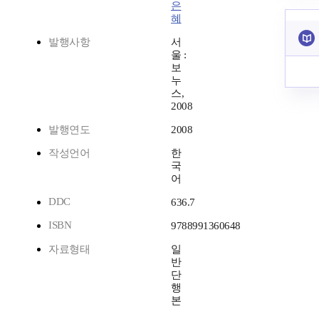
은
혜
발행사항
서
울 :
보
누
스,
2008
발행연도
2008
작성언어
한
국
어
DDC
636.7
ISBN
9788991360648
자료형태
일
반
단
행
본