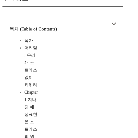
목차 (Table of Contents)
목차
머리말
: 우리
개 스
트레스
없이
키워라
Chapter
1 지나
친 애
정표현
은 스
트레스
의 원