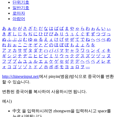
단위기호
일반기호
로마자
아랍어
あ
ぁ
か
が
さ
ざ
た
だ
な
は
ば
ぱ
ま
や
ゃ
ら
わ
ゎ
ん
い
ぃ
き
ぎ
し
じ
ち
ぢ
に
ひ
び
ぴ
み
り
う
ぅ
く
ぐ
す
ず
つ
づ
っ
ぬ
ふ
ぶ
ぷ
む
ゆ
ゅ
る
え
ぇ
け
げ
せ
ぜ
て
で
ね
へ
べ
ぺ
め
れ
お
ぉ
こ
ご
そ
ぞ
と
ど
の
ほ
ぼ
ぽ
も
よ
ょ
ろ
を
ア
ァ
カ
サ
ザ
タ
ダ
ナ
ハ
バ
パ
マ
ヤ
ャ
ラ
ワ
ヮ
ン
イ
ィ
キ
ギ
シ
ジ
チ
ヂ
ニ
ヒ
ビ
ピ
ミ
リ
ウ
ゥ
ク
グ
ス
ズ
ツ
ヅ
ッ
ヌ
フ
ブ
プ
ム
ユ
ュ
ル
エ
ェ
ケ
ゲ
セ
ゼ
テ
デ
ヘ
ベ
ペ
メ
レ
オ
ォ
コ
ゴ
ソ
ゾ
ト
ド
ノ
ホ
ボ
ポ
モ
ヨ
ョ
ロ
ヲ
―
http://chineseinput.net/
에서 pinyin(병음)방식으로 중국어를 변환
할 수 있습니다.
변환된 중국어를 복사하여 사용하시면 됩니다.
예시)
中文 을 입력하시려면
zhongwen
을 입력하시고 space를
누르시면됩니다.