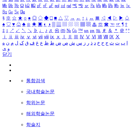
㎒
㎓
㎔
Ω
㏀
㏁
㎊
㎋
㎌
㏖
㏅
㎭
㎮
㎯
㏛
㎩
㎪
㎫
㎬
㏝
㏐
㏓
㏃
㏉
㏜
㏆
§
※
☆
★
○
●
◎
◇
◆
□
■
△
▽
→
←
↑
↓
↔
〓
◁
◀
▷
▶
♤
♠
♡
♥
♧
♣
⊙
◈
▣
◐
◑
▒
▤
▥
▨
▧
▦
▩
♨
☏
☎
☜
☞
¶
†
‡
↕
↗
↙
↖
↘
♭
♩
♪
♬
㉿
㈜
№
㏇
™
㏂
㏘
℡
＃
＆
＊
＠
ª
º
ⅰ
ⅱ
ⅲ
ⅳ
ⅴ
ⅵ
ⅶ
ⅷ
ⅸ
ⅹ
Ⅰ
Ⅱ
Ⅲ
Ⅳ
Ⅴ
Ⅵ
Ⅶ
Ⅷ
Ⅸ
Ⅹ
ا
ب
ت
ث
ج
ح
خ
د
ذ
ر
ز
س
ش
ص
ض
ط
ظ
ع
غ
ف
ق
ک
ل
م
ن
ه
و
ی
닫기
통합검색
국내학술논문
학위논문
해외학술논문
학술지