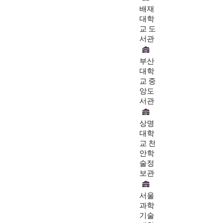
배재
대학
교 도
서관
부산
대학
교 중
앙도
서관
상명
대학
교 천
안학
술정
보관
서울
과학
기술