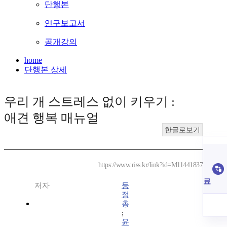
단행본
연구보고서
공개강의
home
단행본 상세
우리 개 스트레스 없이 키우기 :
애견 행복 매뉴얼
한글로보기
https://www.riss.kr/link?id=M11441837
료
저자
등
정
총
;
윤