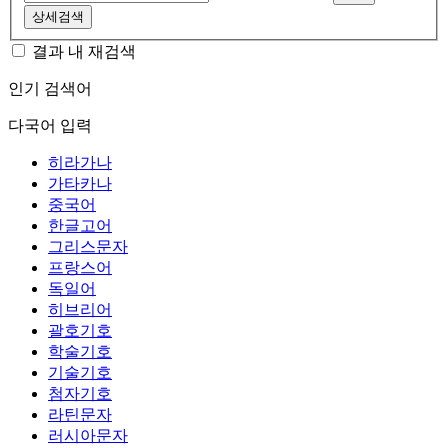
상세검색
결과 내 재검색
인기 검색어
다국어 입력
히라가나
가타카나
중국어
한글고어
그리스문자
프랑스어
독일어
히브리어
괄호기호
학술기호
기술기호
첨자기호
라틴문자
러시아문자