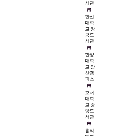
서관
한신
대학
교 장
공도
서관
한양
대학
교 안
산캠
퍼스
호서
대학
교 중
앙도
서관
홍익