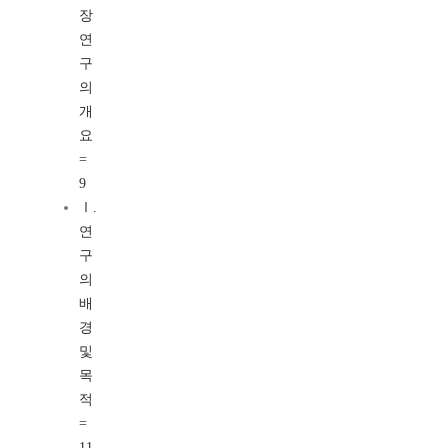
장
연
구
의
개
요
=
9
Ⅰ.
연
구
의
배
경
및
목
적
=
11