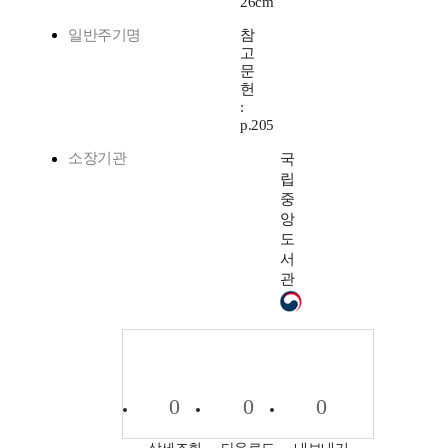
26cm
일반주기명
참
고
문
헌
:
p.205
소장기관
국
립
중
앙
도
서
관
0
0
0