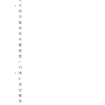
Ⅱ.
연
구
범
위
와
수
행
방
법
=
13
제
2
장
선
행
연