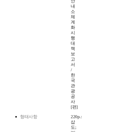
안
내
소
체
계
화
시
행
대
책
보
고
서
/
한
국
관
광
공
사
[편]
형태사항
220p.:
삽
도;