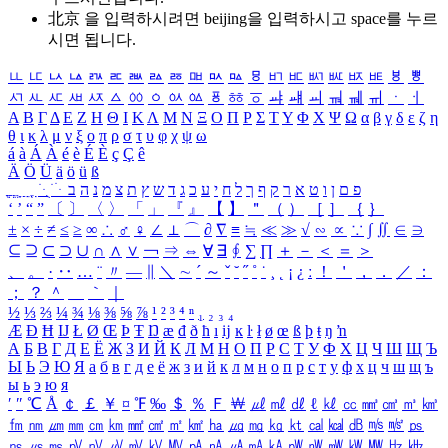
北京 을 입력하시려면
beijing
을 입력하시고 space를 누르
시면 됩니다.
ㅥ
ㅦ
ㅧ
ㅨ
ㅩ
ㅪ
ㅫ
ㅬ
ㅭ
ㅮ
ㅯ
ㅰ
ㅱ
ㅲ
ㅳ
ㅴ
ㅵ
ㅶ
ㅷ
ㅸ
ㅹ
ㅺ
ㅻ
ㅼ
ㅽ
ㅾ
ㅿ
ㆀ
ㆁ
ㆂ
ㆃ
ㆄ
ㆅ
ㆆ
ㆇ
ㆈ
ㆉ
ㆊ
ㆋ
ㆌ
ㆍ
ㆎ
Α
Β
Γ
Δ
Ε
Ζ
Η
Θ
Ι
Κ
Λ
Μ
Ν
Ξ
Ο
Π
Ρ
Σ
Τ
Υ
Φ
Χ
Ψ
Ω
α
β
γ
δ
ε
ζ
η
θ
ι
κ
λ
μ
ν
ξ
ο
π
ρ
σ
τ
υ
φ
χ
ψ
ω
á
à
Á
À
é
è
É
È
ç
Ç
ê
Ä
Ö
Ü
ä
ö
ü
ß
ְ
ֳ
ֲ
ֱ
ָ
ַ
ֵ
ֶ
ִ
ֹ
ּ
ֻ
ׂ
ׁ
ּ
ב
ה
נ
מ
צ
ת
ץ
ש
ד
ג
כ
ע
י
ח
ל
ך
ף
ק
ר
א
ט
ו
ן
ם
פ
‘
’
“
”
〔
〕
〈
〉
「
」
『
』
【
】
＂
（
）
［
］
｛
｝
±
×
÷
≠
≤
≥
∞
∴
♂
♀
∠
⊥
⌒
∂
∇
≡
≒
≪
≫
√
∽
∝
∵
∫
∬
∈
∋
⊆
⊇
⊂
⊃
∪
∩
∧
∨
￢
⇒
⇔
∀
∃
∮
∑
∏
＋
－
＜
＝
＞
、
。
·
‥
…
¨
〃
―
∥
＼
∼
´
～
ˇ
˘
˝
˚
˙
¸
˛
¡
¿
ː
！
＇
，
．
／
：
；
？
＾
＿
｀
｜
½
⅓
⅔
¼
¾
⅛
⅜
⅝
⅞
¹
²
³
⁴
ⁿ
₁
₂
₃
₄
Æ
Ð
Ħ
Ĳ
Ł
Ø
Œ
Þ
Ŧ
Ŋ
æ
đ
ð
ħ
ı
ĳ
ĸ
ŀ
ł
ø
œ
ß
þ
ŧ
ŋ
ŉ
А
Б
В
Г
Д
Е
Ё
Ж
З
И
Й
К
Л
М
Н
О
П
Р
С
Т
У
Ф
Х
Ц
Ч
Ш
Щ
Ъ
Ы
Ь
Э
Ю
Я
а
б
в
г
д
е
ё
ж
з
и
й
к
л
м
н
о
п
р
с
т
у
ф
х
ц
ч
ш
щ
ъ
ы
ь
э
ю
я
′
″
℃
Å
￠
￡
￥
¤
℉
‰
＄
％
Ｆ
￦
㎕
㎖
㎗
ℓ
㎘
㏄
㎣
㎤
㎥
㎦
㎙
㎚
㎛
㎜
㎝
㎞
㎟
㎠
㎡
㎢
㏊
㎍
㎎
㎏
㏏
㎈
㎉
㏈
㎧
㎨
㎰
㎱
㎲
㎳
㎴
㎵
㎶
㎷
㎸
㎹
㎀
㎁
㎂
㎃
㎄
㎺
㎻
㎽
㎾
㎿
㎐
㎑