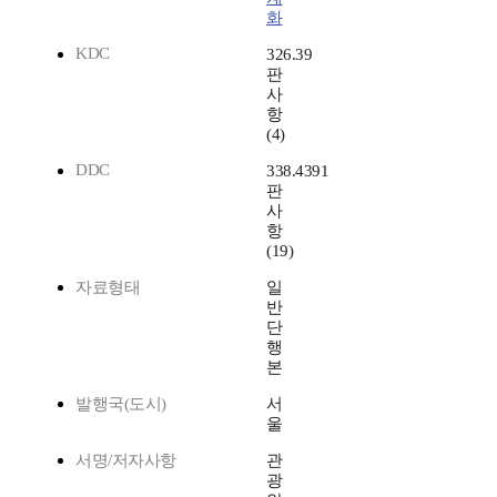
화
KDC
326.39
판
사
항
(4)
DDC
338.4391
판
사
항
(19)
자료형태
일
반
단
행
본
발행국(도시)
서
울
서명/저자사항
관
광