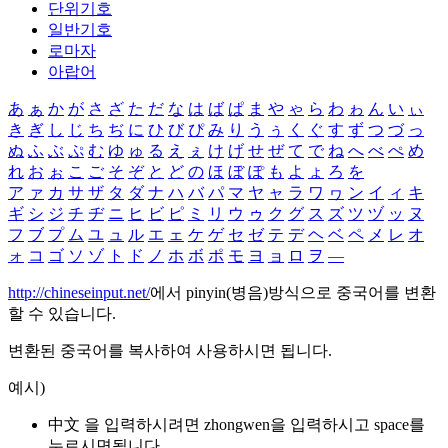
단위기호
일반기호
로마자
아랍어
あ
ぁ
か
が
さ
ざ
た
だ
な
は
ば
ぱ
ま
や
ゃ
ら
わ
ゎ
ん
い
ぃ
き
ぎ
し
じ
ち
ぢ
に
ひ
び
ぴ
み
り
う
ぅ
く
ぐ
す
ず
つ
づ
っ
ぬ
ふ
ぶ
ぷ
む
ゆ
ゅ
る
え
ぇ
け
げ
せ
ぜ
て
で
ね
へ
べ
ぺ
め
れ
お
ぉ
こ
ご
そ
ぞ
と
ど
の
ほ
ぼ
ぽ
も
よ
ょ
ろ
を
ア
ァ
カ
サ
ザ
タ
ダ
ナ
ハ
バ
パ
マ
ヤ
ャ
ラ
ワ
ヮ
ン
イ
ィ
キ
ギ
シ
ジ
チ
ヂ
ニ
ヒ
ビ
ピ
ミ
リ
ウ
ゥ
ク
グ
ス
ズ
ツ
ヅ
ッ
ヌ
フ
ブ
プ
ム
ユ
ュ
ル
エ
ェ
ケ
ゲ
セ
ゼ
テ
デ
ヘ
ベ
ペ
メ
レ
オ
ォ
コ
ゴ
ソ
ゾ
ト
ド
ノ
ホ
ボ
ポ
モ
ヨ
ョ
ロ
ヲ
―
http://chineseinput.net/
에서 pinyin(병음)방식으로 중국어를 변환
할 수 있습니다.
변환된 중국어를 복사하여 사용하시면 됩니다.
예시)
中文 을 입력하시려면
zhongwen
을 입력하시고 space를
누르시면됩니다.