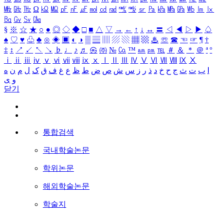
㎒
㎓
㎔
Ω
㏀
㏁
㎊
㎋
㎌
㏖
㏅
㎭
㎮
㎯
㏛
㎩
㎪
㎫
㎬
㏝
㏐
㏓
㏃
㏉
㏜
㏆
§
※
☆
★
○
●
◎
◇
◆
□
■
△
▽
→
←
↑
↓
↔
〓
◁
◀
▷
▶
♤
♠
♡
♥
♧
♣
⊙
◈
▣
◐
◑
▒
▤
▥
▨
▧
▦
▩
♨
☏
☎
☜
☞
¶
†
‡
↕
↗
↙
↖
↘
♭
♩
♪
♬
㉿
㈜
№
㏇
™
㏂
㏘
℡
＃
＆
＊
＠
ª
º
ⅰ
ⅱ
ⅲ
ⅳ
ⅴ
ⅵ
ⅶ
ⅷ
ⅸ
ⅹ
Ⅰ
Ⅱ
Ⅲ
Ⅳ
Ⅴ
Ⅵ
Ⅶ
Ⅷ
Ⅸ
Ⅹ
ا
ب
ت
ث
ج
ح
خ
د
ذ
ر
ز
س
ش
ص
ض
ط
ظ
ع
غ
ف
ق
ک
ل
م
ن
ه
و
ی
닫기
통합검색
국내학술논문
학위논문
해외학술논문
학술지