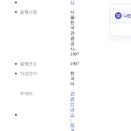
사
발행사항
서
나만
울:
한
국
관
광
공
사,
1997
발행연도
1997
작성언어
한
국
어
주제어
관
광
안
내
소
;
체
계