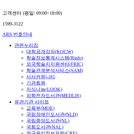
고객센터 (평일: 09:00~18:00)
1599-3122
ARS 번호안내
관련누리집
대학공개강의(KOCW)
학술정보통계시스템(Rinfo)
외국학술지지원센터(FRIC)
학술관계분석서비스(SAM)
사서커뮤니티
기관회원
지식나눔(LOOK)
의학전자도서관(MEDLIS)
유관기관 사이트
교육부(MOE)
국립장애인도서관(NLD)
국립중앙도서관(NL)
국회도서관(NAL)
연구윤리정보포털(CRE)