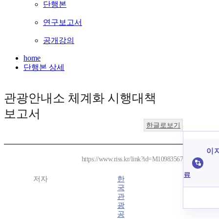
단행본
연구보고서
공개강의
home
단행본 상세
관광안내소 체계화 시행대책
보고서
한글로보기
이 
https://www.riss.kr/link?id=M10983567
료
저자
한
국
관
광
공