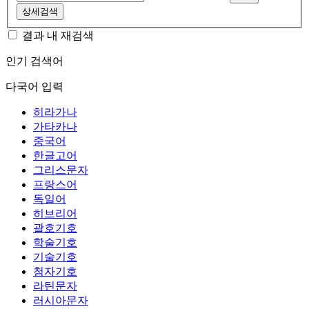
상세검색
결과 내 재검색
인기 검색어
다국어 입력
히라가나
가타카나
중국어
한글고어
그리스문자
프랑스어
독일어
히브리어
괄호기호
학술기호
기술기호
첨자기호
라틴문자
러시아문자