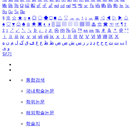
㎒
㎓
㎔
Ω
㏀
㏁
㎊
㎋
㎌
㏖
㏅
㎭
㎮
㎯
㏛
㎩
㎪
㎫
㎬
㏝
㏐
㏓
㏃
㏉
㏜
㏆
§
※
☆
★
○
●
◎
◇
◆
□
■
△
▽
→
←
↑
↓
↔
〓
◁
◀
▷
▶
♤
♠
♡
♥
♧
♣
⊙
◈
▣
◐
◑
▒
▤
▥
▨
▧
▦
▩
♨
☏
☎
☜
☞
¶
†
‡
↕
↗
↙
↖
↘
♭
♩
♪
♬
㉿
㈜
№
㏇
™
㏂
㏘
℡
＃
＆
＊
＠
ª
º
ⅰ
ⅱ
ⅲ
ⅳ
ⅴ
ⅵ
ⅶ
ⅷ
ⅸ
ⅹ
Ⅰ
Ⅱ
Ⅲ
Ⅳ
Ⅴ
Ⅵ
Ⅶ
Ⅷ
Ⅸ
Ⅹ
ا
ب
ت
ث
ج
ح
خ
د
ذ
ر
ز
س
ش
ص
ض
ط
ظ
ع
غ
ف
ق
ک
ل
م
ن
ه
و
ی
닫기
통합검색
국내학술논문
학위논문
해외학술논문
학술지