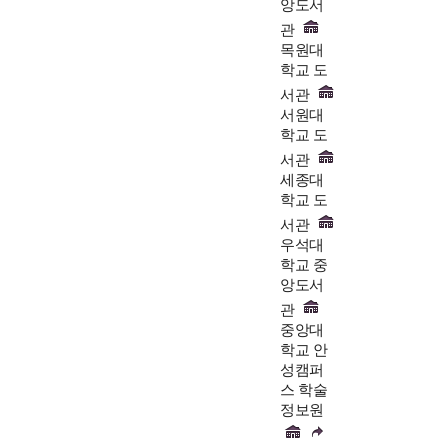
앙도서
관
목원대
학교 도
서관
서원대
학교 도
서관
세종대
학교 도
서관
우석대
학교 중
앙도서
관
중앙대
학교 안
성캠퍼
스 학술
정보원