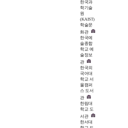
한국과
학기술
원
(KAIST)
학술문
화관
한국예
술종합
학교 예
술정보
관
한국외
국어대
학교 서
울캠퍼
스 도서
관
한림대
학교 도
서관
한서대
학교 도