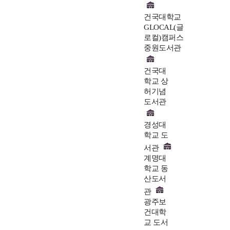
건국대학교
GLOCAL(글
로컬)캠퍼스
중원도서관
건국대
학교 상
허기념
도서관
경성대
학교 도
서관
계명대
학교 동
산도서
관
광주보
건대학
교 도서