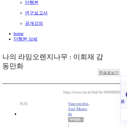
단행본
연구보고서
공개강의
home
단행본 상세
나의 라임오렌지나무 : 이희재 감
동만화
한글로보기
https://www.riss.kr/link?id=M9000699
료
저자
Vasconcelos,
José Mauro
de
;