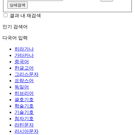
상세검색
결과 내 재검색
인기 검색어
다국어 입력
히라가나
가타카나
중국어
한글고어
그리스문자
프랑스어
독일어
히브리어
괄호기호
학술기호
기술기호
첨자기호
라틴문자
러시아문자