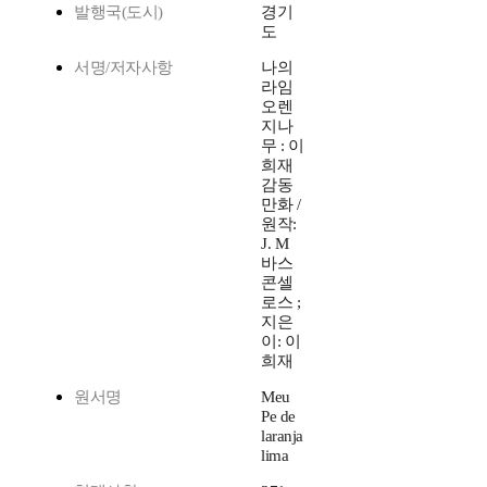
발행국(도시)
경기
도
서명/저자사항
나의
라임
오렌
지나
무 : 이
희재
감동
만화 /
원작:
J. M
바스
콘셀
로스 ;
지은
이: 이
희재
원서명
Meu
Pe de
laranja
lima