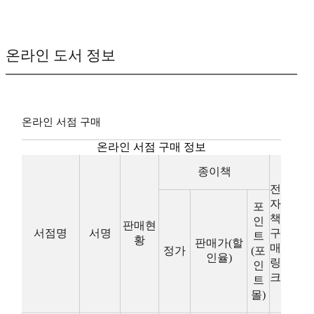
온라인 도서 정보
온라인 서점 구매
온라인 서점 구매 정보
종이책
전
자
포
책
인
판매현
서점명
서명
구
트
황
판매가(할
매
정가
(포
인율)
링
인
크
트
몰)