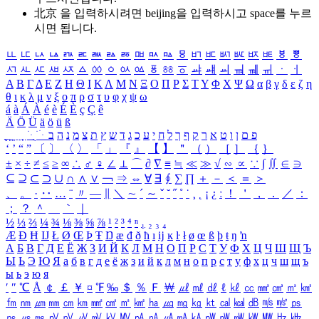
北京 을 입력하시려면
beijing
을 입력하시고 space를 누르
시면 됩니다.
ㅥ
ㅦ
ㅧ
ㅨ
ㅩ
ㅪ
ㅫ
ㅬ
ㅭ
ㅮ
ㅯ
ㅰ
ㅱ
ㅲ
ㅳ
ㅴ
ㅵ
ㅶ
ㅷ
ㅸ
ㅹ
ㅺ
ㅻ
ㅼ
ㅽ
ㅾ
ㅿ
ㆀ
ㆁ
ㆂ
ㆃ
ㆄ
ㆅ
ㆆ
ㆇ
ㆈ
ㆉ
ㆊ
ㆋ
ㆌ
ㆍ
ㆎ
Α
Β
Γ
Δ
Ε
Ζ
Η
Θ
Ι
Κ
Λ
Μ
Ν
Ξ
Ο
Π
Ρ
Σ
Τ
Υ
Φ
Χ
Ψ
Ω
α
β
γ
δ
ε
ζ
η
θ
ι
κ
λ
μ
ν
ξ
ο
π
ρ
σ
τ
υ
φ
χ
ψ
ω
á
à
Á
À
é
è
É
È
ç
Ç
ê
Ä
Ö
Ü
ä
ö
ü
ß
ְ
ֳ
ֲ
ֱ
ָ
ַ
ֵ
ֶ
ִ
ֹ
ּ
ֻ
ׂ
ׁ
ּ
ב
ה
נ
מ
צ
ת
ץ
ש
ד
ג
כ
ע
י
ח
ל
ך
ף
ק
ר
א
ט
ו
ן
ם
פ
‘
’
“
”
〔
〕
〈
〉
「
」
『
』
【
】
＂
（
）
［
］
｛
｝
±
×
÷
≠
≤
≥
∞
∴
♂
♀
∠
⊥
⌒
∂
∇
≡
≒
≪
≫
√
∽
∝
∵
∫
∬
∈
∋
⊆
⊇
⊂
⊃
∪
∩
∧
∨
￢
⇒
⇔
∀
∃
∮
∑
∏
＋
－
＜
＝
＞
、
。
·
‥
…
¨
〃
―
∥
＼
∼
´
～
ˇ
˘
˝
˚
˙
¸
˛
¡
¿
ː
！
＇
，
．
／
：
；
？
＾
＿
｀
｜
½
⅓
⅔
¼
¾
⅛
⅜
⅝
⅞
¹
²
³
⁴
ⁿ
₁
₂
₃
₄
Æ
Ð
Ħ
Ĳ
Ł
Ø
Œ
Þ
Ŧ
Ŋ
æ
đ
ð
ħ
ı
ĳ
ĸ
ŀ
ł
ø
œ
ß
þ
ŧ
ŋ
ŉ
А
Б
В
Г
Д
Е
Ё
Ж
З
И
Й
К
Л
М
Н
О
П
Р
С
Т
У
Ф
Х
Ц
Ч
Ш
Щ
Ъ
Ы
Ь
Э
Ю
Я
а
б
в
г
д
е
ё
ж
з
и
й
к
л
м
н
о
п
р
с
т
у
ф
х
ц
ч
ш
щ
ъ
ы
ь
э
ю
я
′
″
℃
Å
￠
￡
￥
¤
℉
‰
＄
％
Ｆ
￦
㎕
㎖
㎗
ℓ
㎘
㏄
㎣
㎤
㎥
㎦
㎙
㎚
㎛
㎜
㎝
㎞
㎟
㎠
㎡
㎢
㏊
㎍
㎎
㎏
㏏
㎈
㎉
㏈
㎧
㎨
㎰
㎱
㎲
㎳
㎴
㎵
㎶
㎷
㎸
㎹
㎀
㎁
㎂
㎃
㎄
㎺
㎻
㎽
㎾
㎿
㎐
㎑