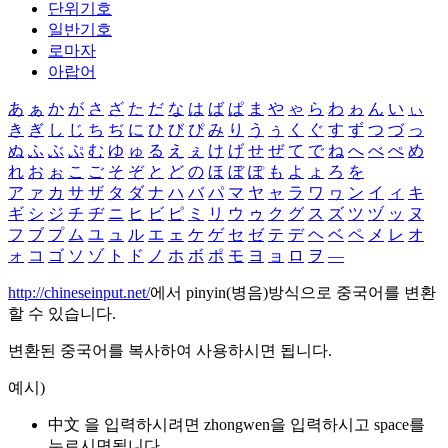
단위기호
일반기호
로마자
아랍어
あ
ぁ
か
が
さ
ざ
た
だ
な
は
ば
ぱ
ま
や
ゃ
ら
わ
ゎ
ん
い
ぃ
き
ぎ
し
じ
ち
ぢ
に
ひ
び
ぴ
み
り
う
ぅ
く
ぐ
す
ず
つ
づ
っ
ぬ
ふ
ぶ
ぷ
む
ゆ
ゅ
る
え
ぇ
け
げ
せ
ぜ
て
で
ね
へ
べ
ぺ
め
れ
お
ぉ
こ
ご
そ
ぞ
と
ど
の
ほ
ぼ
ぽ
も
よ
ょ
ろ
を
ア
ァ
カ
サ
ザ
タ
ダ
ナ
ハ
バ
パ
マ
ヤ
ャ
ラ
ワ
ヮ
ン
イ
ィ
キ
ギ
シ
ジ
チ
ヂ
ニ
ヒ
ビ
ピ
ミ
リ
ウ
ゥ
ク
グ
ス
ズ
ツ
ヅ
ッ
ヌ
フ
ブ
プ
ム
ユ
ュ
ル
エ
ェ
ケ
ゲ
セ
ゼ
テ
デ
ヘ
ベ
ペ
メ
レ
オ
ォ
コ
ゴ
ソ
ゾ
ト
ド
ノ
ホ
ボ
ポ
モ
ヨ
ョ
ロ
ヲ
―
http://chineseinput.net/
에서 pinyin(병음)방식으로 중국어를 변환
할 수 있습니다.
변환된 중국어를 복사하여 사용하시면 됩니다.
예시)
中文 을 입력하시려면
zhongwen
을 입력하시고 space를
누르시면됩니다.