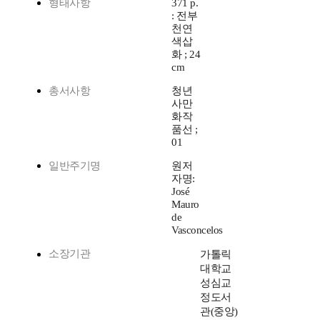
형태사항
371 p.
: 전부
천연
색삽
화 ; 24
cm
총서사항
청년
사만
화작
품선 ;
01
일반주기명
원저
자명:
José
Mauro
de
Vasconcelos
소장기관
가톨릭
대학교
성심교
정도서
관(중앙)