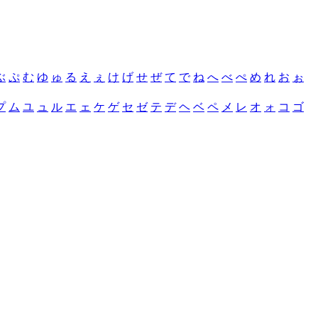
ぶ
ぷ
む
ゆ
ゅ
る
え
ぇ
け
げ
せ
ぜ
て
で
ね
へ
べ
ぺ
め
れ
お
ぉ
プ
ム
ユ
ュ
ル
エ
ェ
ケ
ゲ
セ
ゼ
テ
デ
ヘ
ベ
ペ
メ
レ
オ
ォ
コ
ゴ