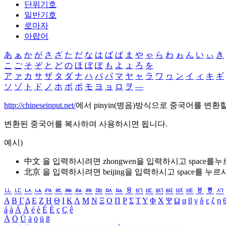
단위기호
일반기호
로마자
아랍어
あ
ぁ
か
が
さ
ざ
た
だ
な
は
ば
ぱ
ま
や
ゃ
ら
わ
ゎ
ん
い
ぃ
き
こ
ご
そ
ぞ
と
ど
の
ほ
ぼ
ぽ
も
よ
ょ
ろ
を
ア
ァ
カ
サ
ザ
タ
ダ
ナ
ハ
バ
パ
マ
ヤ
ャ
ラ
ワ
ヮ
ン
イ
ィ
キ
ギ
ソ
ゾ
ト
ド
ノ
ホ
ボ
ポ
モ
ヨ
ョ
ロ
ヲ
―
http://chineseinput.net/
에서 pinyin(병음)방식으로 중국어를 변환
변환된 중국어를 복사하여 사용하시면 됩니다.
예시)
中文 을 입력하시려면
zhongwen
을 입력하시고 space를
北京 을 입력하시려면
beijing
을 입력하시고 space를 누르
ㅥ
ㅦ
ㅧ
ㅨ
ㅩ
ㅪ
ㅫ
ㅬ
ㅭ
ㅮ
ㅯ
ㅰ
ㅱ
ㅲ
ㅳ
ㅴ
ㅵ
ㅶ
ㅷ
ㅸ
ㅹ
ㅺ
Α
Β
Γ
Δ
Ε
Ζ
Η
Θ
Ι
Κ
Λ
Μ
Ν
Ξ
Ο
Π
Ρ
Σ
Τ
Υ
Φ
Χ
Ψ
Ω
α
β
γ
δ
ε
ζ
η
á
à
Á
À
é
è
É
È
ç
Ç
ê
Ä
Ö
Ü
ä
ö
ü
ß