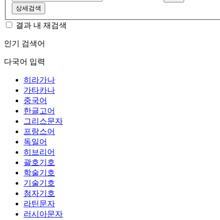
상세검색
결과 내 재검색
인기 검색어
다국어 입력
히라가나
가타카나
중국어
한글고어
그리스문자
프랑스어
독일어
히브리어
괄호기호
학술기호
기술기호
첨자기호
라틴문자
러시아문자