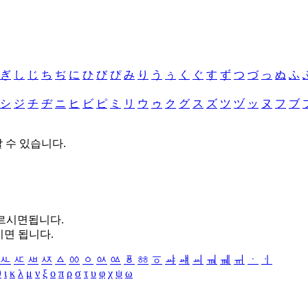
ぎ
し
じ
ち
ぢ
に
ひ
び
ぴ
み
り
う
ぅ
く
ぐ
す
ず
つ
づ
っ
ぬ
ふ
シ
ジ
チ
ヂ
ニ
ヒ
ビ
ピ
ミ
リ
ウ
ゥ
ク
グ
ス
ズ
ツ
ヅ
ッ
ヌ
フ
ブ
할 수 있습니다.
누르시면됩니다.
시면 됩니다.
ㅻ
ㅼ
ㅽ
ㅾ
ㅿ
ㆀ
ㆁ
ㆂ
ㆃ
ㆄ
ㆅ
ㆆ
ㆇ
ㆈ
ㆉ
ㆊ
ㆋ
ㆌ
ㆍ
ㆎ
θ
ι
κ
λ
μ
ν
ξ
ο
π
ρ
σ
τ
υ
φ
χ
ψ
ω