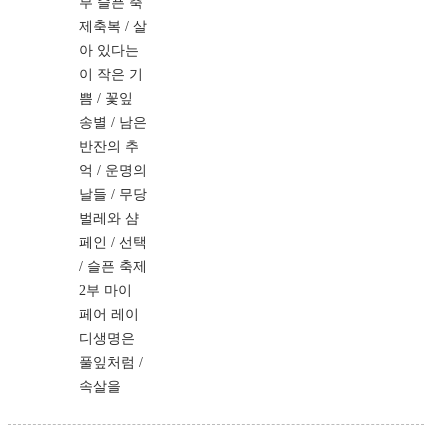
부 슬픈 축
제축복 / 살
아 있다는
이 작은 기
쁨 / 꽃잎
송별 / 남은
반잔의 추
억 / 운명의
날들 / 무당
벌레와 샴
페인 / 선택
/ 슬픈 축제
2부 마이
페어 레이
디생명은
풀잎처럼 /
속살을