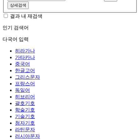
상세검색
결과 내 재검색
인기 검색어
다국어 입력
히라가나
가타카나
중국어
한글고어
그리스문자
프랑스어
독일어
히브리어
괄호기호
학술기호
기술기호
첨자기호
라틴문자
러시아문자