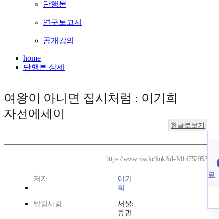
단행본
연구보고서
공개강의
home
단행본 상세
여왕이 아니면 집시처럼 : 이기희
자전에세이
한글로보기
https://www.riss.kr/link?id=M14752953
료
저자
이기
희
발행사항
서울:
휴먼