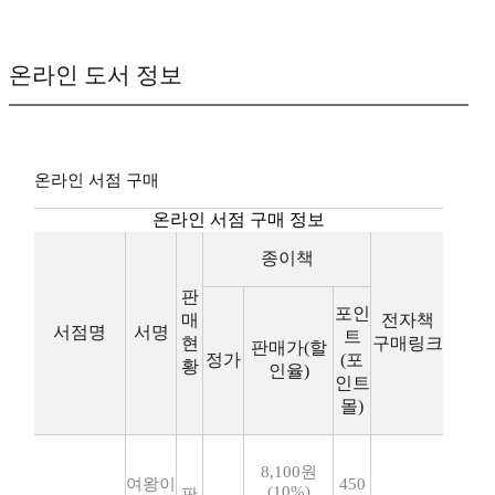
온라인 도서 정보
온라인 서점 구매
온라인 서점 구매 정보
종이책
판
포인
매
전자책
서점명
서명
트
현
구매링크
판매가(할
정가
(포
황
인율)
인트
몰)
8,100원
여왕이
450
(10%)
판