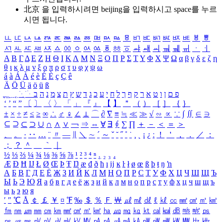
北京 을 입력하시려면
beijing
을 입력하시고 space를 누르
시면 됩니다.
ㅥ
ㅦ
ㅧ
ㅨ
ㅩ
ㅪ
ㅫ
ㅬ
ㅭ
ㅮ
ㅯ
ㅰ
ㅱ
ㅲ
ㅳ
ㅴ
ㅵ
ㅶ
ㅷ
ㅸ
ㅹ
ㅺ
ㅻ
ㅼ
ㅽ
ㅾ
ㅿ
ㆀ
ㆁ
ㆂ
ㆃ
ㆄ
ㆅ
ㆆ
ㆇ
ㆈ
ㆉ
ㆊ
ㆋ
ㆌ
ㆍ
ㆎ
Α
Β
Γ
Δ
Ε
Ζ
Η
Θ
Ι
Κ
Λ
Μ
Ν
Ξ
Ο
Π
Ρ
Σ
Τ
Υ
Φ
Χ
Ψ
Ω
α
β
γ
δ
ε
ζ
η
θ
ι
κ
λ
μ
ν
ξ
ο
π
ρ
σ
τ
υ
φ
χ
ψ
ω
á
à
Á
À
é
è
É
È
ç
Ç
ê
Ä
Ö
Ü
ä
ö
ü
ß
ְ
ֳ
ֲ
ֱ
ָ
ַ
ֵ
ֶ
ִ
ֹ
ּ
ֻ
ׂ
ׁ
ּ
ב
ה
נ
מ
צ
ת
ץ
ש
ד
ג
כ
ע
י
ח
ל
ך
ף
ק
ר
א
ט
ו
ן
ם
פ
‘
’
“
”
〔
〕
〈
〉
「
」
『
』
【
】
＂
（
）
［
］
｛
｝
±
×
÷
≠
≤
≥
∞
∴
♂
♀
∠
⊥
⌒
∂
∇
≡
≒
≪
≫
√
∽
∝
∵
∫
∬
∈
∋
⊆
⊇
⊂
⊃
∪
∩
∧
∨
￢
⇒
⇔
∀
∃
∮
∑
∏
＋
－
＜
＝
＞
、
。
·
‥
…
¨
〃
―
∥
＼
∼
´
～
ˇ
˘
˝
˚
˙
¸
˛
¡
¿
ː
！
＇
，
．
／
：
；
？
＾
＿
｀
｜
½
⅓
⅔
¼
¾
⅛
⅜
⅝
⅞
¹
²
³
⁴
ⁿ
₁
₂
₃
₄
Æ
Ð
Ħ
Ĳ
Ł
Ø
Œ
Þ
Ŧ
Ŋ
æ
đ
ð
ħ
ı
ĳ
ĸ
ŀ
ł
ø
œ
ß
þ
ŧ
ŋ
ŉ
А
Б
В
Г
Д
Е
Ё
Ж
З
И
Й
К
Л
М
Н
О
П
Р
С
Т
У
Ф
Х
Ц
Ч
Ш
Щ
Ъ
Ы
Ь
Э
Ю
Я
а
б
в
г
д
е
ё
ж
з
и
й
к
л
м
н
о
п
р
с
т
у
ф
х
ц
ч
ш
щ
ъ
ы
ь
э
ю
я
′
″
℃
Å
￠
￡
￥
¤
℉
‰
＄
％
Ｆ
￦
㎕
㎖
㎗
ℓ
㎘
㏄
㎣
㎤
㎥
㎦
㎙
㎚
㎛
㎜
㎝
㎞
㎟
㎠
㎡
㎢
㏊
㎍
㎎
㎏
㏏
㎈
㎉
㏈
㎧
㎨
㎰
㎱
㎲
㎳
㎴
㎵
㎶
㎷
㎸
㎹
㎀
㎁
㎂
㎃
㎄
㎺
㎻
㎽
㎾
㎿
㎐
㎑