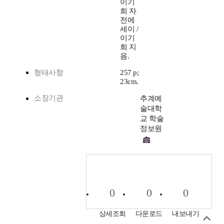
이기
희 자
전에
세이 /
이기
희 지
음.
형태사항
257 p;
23cm.
소장기관
추계예
술대학
교 학술
정보원
0
0
0
상세조회
다운로드
내보내기