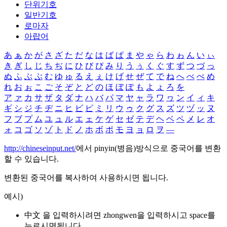
단위기호
일반기호
로마자
아랍어
あ
ぁ
か
が
さ
ざ
た
だ
な
は
ば
ぱ
ま
や
ゃ
ら
わ
ゎ
ん
い
ぃ
き
ぎ
し
じ
ち
ぢ
に
ひ
び
ぴ
み
り
う
ぅ
く
ぐ
す
ず
つ
づ
っ
ぬ
ふ
ぶ
ぷ
む
ゆ
ゅ
る
え
ぇ
け
げ
せ
ぜ
て
で
ね
へ
べ
ぺ
め
れ
お
ぉ
こ
ご
そ
ぞ
と
ど
の
ほ
ぼ
ぽ
も
よ
ょ
ろ
を
ア
ァ
カ
サ
ザ
タ
ダ
ナ
ハ
バ
パ
マ
ヤ
ャ
ラ
ワ
ヮ
ン
イ
ィ
キ
ギ
シ
ジ
チ
ヂ
ニ
ヒ
ビ
ピ
ミ
リ
ウ
ゥ
ク
グ
ス
ズ
ツ
ヅ
ッ
ヌ
フ
ブ
プ
ム
ユ
ュ
ル
エ
ェ
ケ
ゲ
セ
ゼ
テ
デ
ヘ
ベ
ペ
メ
レ
オ
ォ
コ
ゴ
ソ
ゾ
ト
ド
ノ
ホ
ボ
ポ
モ
ヨ
ョ
ロ
ヲ
―
http://chineseinput.net/
에서 pinyin(병음)방식으로 중국어를 변환
할 수 있습니다.
변환된 중국어를 복사하여 사용하시면 됩니다.
예시)
中文 을 입력하시려면
zhongwen
을 입력하시고 space를
누르시면됩니다.