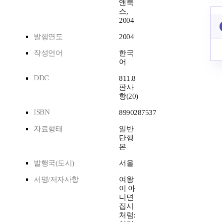
앤북
스,
2004
발행연도
2004
작성언어
한국
어
DDC
811.8
판사
항(20)
ISBN
8990287537
자료형태
일반
단행
본
발행국(도시)
서울
서명/저자사항
여왕
이 아
니면
집시
처럼: