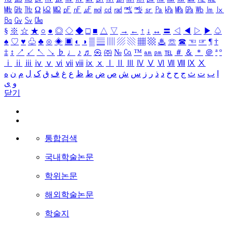
㎒
㎓
㎔
Ω
㏀
㏁
㎊
㎋
㎌
㏖
㏅
㎭
㎮
㎯
㏛
㎩
㎪
㎫
㎬
㏝
㏐
㏓
㏃
㏉
㏜
㏆
§
※
☆
★
○
●
◎
◇
◆
□
■
△
▽
→
←
↑
↓
↔
〓
◁
◀
▷
▶
♤
♠
♡
♥
♧
♣
⊙
◈
▣
◐
◑
▒
▤
▥
▨
▧
▦
▩
♨
☏
☎
☜
☞
¶
†
‡
↕
↗
↙
↖
↘
♭
♩
♪
♬
㉿
㈜
№
㏇
™
㏂
㏘
℡
＃
＆
＊
＠
ª
º
ⅰ
ⅱ
ⅲ
ⅳ
ⅴ
ⅵ
ⅶ
ⅷ
ⅸ
ⅹ
Ⅰ
Ⅱ
Ⅲ
Ⅳ
Ⅴ
Ⅵ
Ⅶ
Ⅷ
Ⅸ
Ⅹ
ا
ب
ت
ث
ج
ح
خ
د
ذ
ر
ز
س
ش
ص
ض
ط
ظ
ع
غ
ف
ق
ک
ل
م
ن
ه
و
ی
닫기
통합검색
국내학술논문
학위논문
해외학술논문
학술지