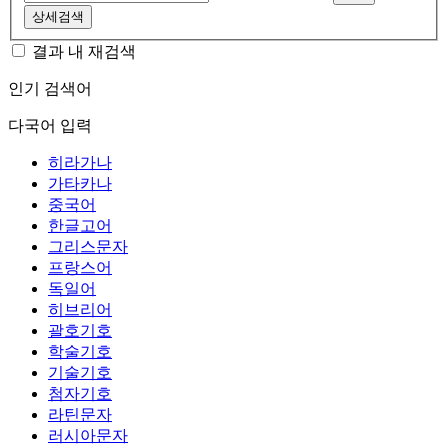
상세검색
결과 내 재검색
인기 검색어
다국어 입력
히라가나
가타카나
중국어
한글고어
그리스문자
프랑스어
독일어
히브리어
괄호기호
학술기호
기술기호
첨자기호
라틴문자
러시아문자