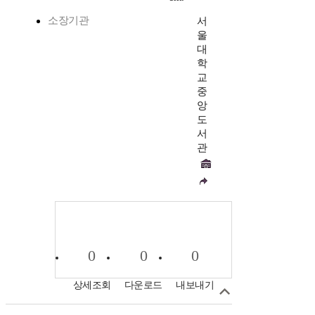
소장기관
서
울
대
학
교
중
앙
도
서
관
0
0
0
상세조회
다운로드
내보내기