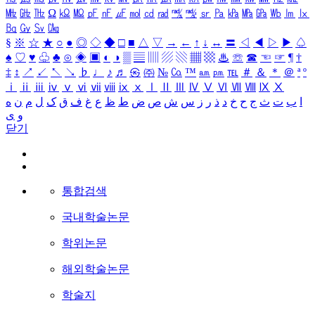
㎒
㎓
㎔
Ω
㏀
㏁
㎊
㎋
㎌
㏖
㏅
㎭
㎮
㎯
㏛
㎩
㎪
㎫
㎬
㏝
㏐
㏓
㏃
㏉
㏜
㏆
§
※
☆
★
○
●
◎
◇
◆
□
■
△
▽
→
←
↑
↓
↔
〓
◁
◀
▷
▶
♤
♠
♡
♥
♧
♣
⊙
◈
▣
◐
◑
▒
▤
▥
▨
▧
▦
▩
♨
☏
☎
☜
☞
¶
†
‡
↕
↗
↙
↖
↘
♭
♩
♪
♬
㉿
㈜
№
㏇
™
㏂
㏘
℡
＃
＆
＊
＠
ª
º
ⅰ
ⅱ
ⅲ
ⅳ
ⅴ
ⅵ
ⅶ
ⅷ
ⅸ
ⅹ
Ⅰ
Ⅱ
Ⅲ
Ⅳ
Ⅴ
Ⅵ
Ⅶ
Ⅷ
Ⅸ
Ⅹ
ا
ب
ت
ث
ج
ح
خ
د
ذ
ر
ز
س
ش
ص
ض
ط
ظ
ع
غ
ف
ق
ک
ل
م
ن
ه
و
ی
닫기
통합검색
국내학술논문
학위논문
해외학술논문
학술지