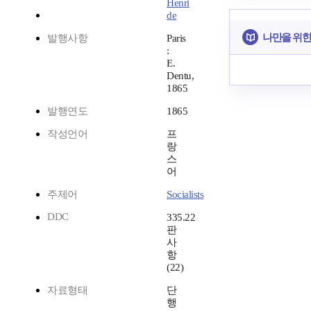
Henri
de
나만을 위한
발행사항
Paris
:
E.
Dentu,
1865
발행연도
1865
작성언어
프
랑
스
어
주제어
Socialists
DDC
335.22
판
사
항
(22)
자료형태
단
행