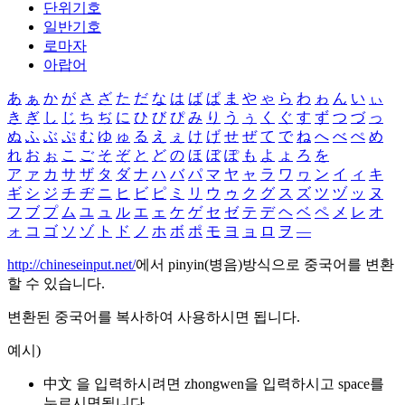
단위기호
일반기호
로마자
아랍어
あ
ぁ
か
が
さ
ざ
た
だ
な
は
ば
ぱ
ま
や
ゃ
ら
わ
ゎ
ん
い
ぃ
き
ぎ
し
じ
ち
ぢ
に
ひ
び
ぴ
み
り
う
ぅ
く
ぐ
す
ず
つ
づ
っ
ぬ
ふ
ぶ
ぷ
む
ゆ
ゅ
る
え
ぇ
け
げ
せ
ぜ
て
で
ね
へ
べ
ぺ
め
れ
お
ぉ
こ
ご
そ
ぞ
と
ど
の
ほ
ぼ
ぽ
も
よ
ょ
ろ
を
ア
ァ
カ
サ
ザ
タ
ダ
ナ
ハ
バ
パ
マ
ヤ
ャ
ラ
ワ
ヮ
ン
イ
ィ
キ
ギ
シ
ジ
チ
ヂ
ニ
ヒ
ビ
ピ
ミ
リ
ウ
ゥ
ク
グ
ス
ズ
ツ
ヅ
ッ
ヌ
フ
ブ
プ
ム
ユ
ュ
ル
エ
ェ
ケ
ゲ
セ
ゼ
テ
デ
ヘ
ベ
ペ
メ
レ
オ
ォ
コ
ゴ
ソ
ゾ
ト
ド
ノ
ホ
ボ
ポ
モ
ヨ
ョ
ロ
ヲ
―
http://chineseinput.net/
에서 pinyin(병음)방식으로 중국어를 변환
할 수 있습니다.
변환된 중국어를 복사하여 사용하시면 됩니다.
예시)
中文 을 입력하시려면
zhongwen
을 입력하시고 space를
누르시면됩니다.