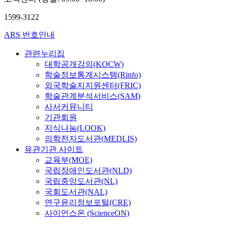
1599-3122
ARS 번호안내
관련누리집
대학공개강의(KOCW)
학술정보통계시스템(Rinfo)
외국학술지지원센터(FRIC)
학술관계분석서비스(SAM)
사서커뮤니티
기관회원
지식나눔(LOOK)
의학전자도서관(MEDLIS)
유관기관 사이트
교육부(MOE)
국립장애인도서관(NLD)
국립중앙도서관(NL)
국회도서관(NAL)
연구윤리정보포털(CRE)
사이언스온 (ScienceON)