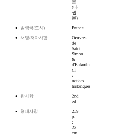
본
(다
권
본)
발행국(도시)
France
서명/저자사항
Oeuvres
de
Saint-
Simon
&
d'Enfantin.
t.1
:
notices
historiques
판사항
2nd
ed
형태사항
239
p.
;
22
cm.