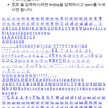
北京 을 입력하시려면
beijing
을 입력하시고 space를 누르
시면 됩니다.
ㅥ
ㅦ
ㅧ
ㅨ
ㅩ
ㅪ
ㅫ
ㅬ
ㅭ
ㅮ
ㅯ
ㅰ
ㅱ
ㅲ
ㅳ
ㅴ
ㅵ
ㅶ
ㅷ
ㅸ
ㅹ
ㅺ
ㅻ
ㅼ
ㅽ
ㅾ
ㅿ
ㆀ
ㆁ
ㆂ
ㆃ
ㆄ
ㆅ
ㆆ
ㆇ
ㆈ
ㆉ
ㆊ
ㆋ
ㆌ
ㆍ
ㆎ
Α
Β
Γ
Δ
Ε
Ζ
Η
Θ
Ι
Κ
Λ
Μ
Ν
Ξ
Ο
Π
Ρ
Σ
Τ
Υ
Φ
Χ
Ψ
Ω
α
β
γ
δ
ε
ζ
η
θ
ι
κ
λ
μ
ν
ξ
ο
π
ρ
σ
τ
υ
φ
χ
ψ
ω
á
à
Á
À
é
è
É
È
ç
Ç
ê
Ä
Ö
Ü
ä
ö
ü
ß
ְ
ֳ
ֲ
ֱ
ָ
ַ
ֵ
ֶ
ִ
ֹ
ּ
ֻ
ׂ
ׁ
ּ
ב
ה
נ
מ
צ
ת
ץ
ש
ד
ג
כ
ע
י
ח
ל
ך
ף
ק
ר
א
ט
ו
ן
ם
פ
‘
’
“
”
〔
〕
〈
〉
「
」
『
』
【
】
＂
（
）
［
］
｛
｝
±
×
÷
≠
≤
≥
∞
∴
♂
♀
∠
⊥
⌒
∂
∇
≡
≒
≪
≫
√
∽
∝
∵
∫
∬
∈
∋
⊆
⊇
⊂
⊃
∪
∩
∧
∨
￢
⇒
⇔
∀
∃
∮
∑
∏
＋
－
＜
＝
＞
、
。
·
‥
…
¨
〃
―
∥
＼
∼
´
～
ˇ
˘
˝
˚
˙
¸
˛
¡
¿
ː
！
＇
，
．
／
：
；
？
＾
＿
｀
｜
½
⅓
⅔
¼
¾
⅛
⅜
⅝
⅞
¹
²
³
⁴
ⁿ
₁
₂
₃
₄
Æ
Ð
Ħ
Ĳ
Ł
Ø
Œ
Þ
Ŧ
Ŋ
æ
đ
ð
ħ
ı
ĳ
ĸ
ŀ
ł
ø
œ
ß
þ
ŧ
ŋ
ŉ
А
Б
В
Г
Д
Е
Ё
Ж
З
И
Й
К
Л
М
Н
О
П
Р
С
Т
У
Ф
Х
Ц
Ч
Ш
Щ
Ъ
Ы
Ь
Э
Ю
Я
а
б
в
г
д
е
ё
ж
з
и
й
к
л
м
н
о
п
р
с
т
у
ф
х
ц
ч
ш
щ
ъ
ы
ь
э
ю
я
′
″
℃
Å
￠
￡
￥
¤
℉
‰
＄
％
Ｆ
￦
㎕
㎖
㎗
ℓ
㎘
㏄
㎣
㎤
㎥
㎦
㎙
㎚
㎛
㎜
㎝
㎞
㎟
㎠
㎡
㎢
㏊
㎍
㎎
㎏
㏏
㎈
㎉
㏈
㎧
㎨
㎰
㎱
㎲
㎳
㎴
㎵
㎶
㎷
㎸
㎹
㎀
㎁
㎂
㎃
㎄
㎺
㎻
㎽
㎾
㎿
㎐
㎑